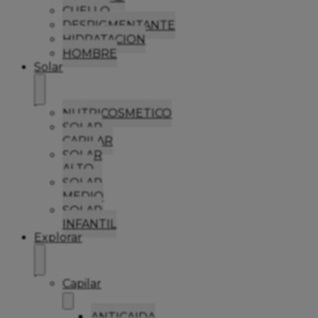
CUELLO
DESPIGMENTANTE
HIDRATACION
HOMBRE
Solar
NUTRICOSMETICO
SOLAR
CAPILAR
SOLAR
ALTO
SOLAR
MEDIO
SOLAR
INFANTIL
Explorar
Capilar
ANTICAIDA