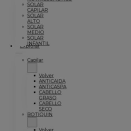
SOLAR
CAPILAR
SOLAR
ALTO
SOLAR
MEDIO
SOLAR
INFANTIL
Explorar
Capilar
Volver
ANTICAIDA
ANTICASPA
CABELLO
GRASO
CABELLO
SECO
BOTIQUIN
Volver