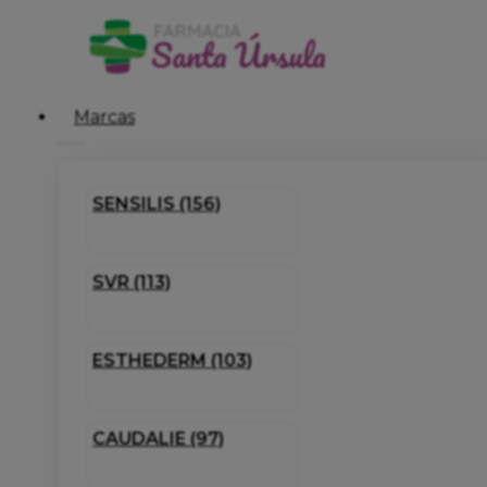
Marcas
SENSILIS (156)
SVR (113)
ESTHEDERM (103)
CAUDALIE (97)