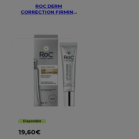
ROC DERM
CORRECTION FIRMING
SERUM STICK
Disponible
19,60
€