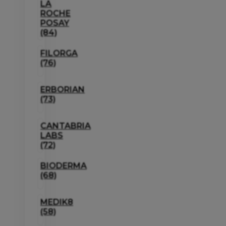
LA
ROCHE
POSAY
(84)
FILORGA
(76)
ERBORIAN
(73)
CANTABRIA
LABS
(72)
BIODERMA
(68)
MEDIK8
(58)