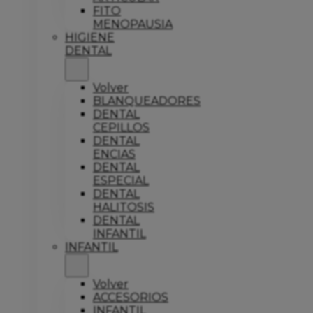
FITO
MENOPAUSIA
HIGIENE
DENTAL
Volver
BLANQUEADORES
DENTAL
CEPILLOS
DENTAL
ENCIAS
DENTAL
ESPECIAL
DENTAL
HALITOSIS
DENTAL
INFANTIL
INFANTIL
Volver
ACCESORIOS
INFANTIL