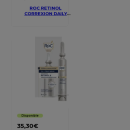
ROC RETINOL
CORREXION DAILY
MOISTURISER SPF 30
Disponible
35,30
€