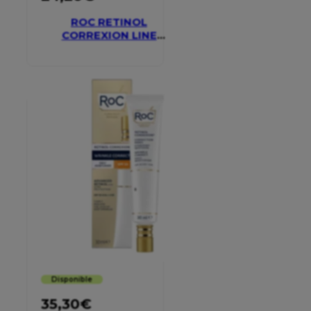
ROC RETINOL
CORREXION LINE
SMOOTHING EYE
CREAM
Disponible
35,30
€