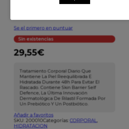
RILASTIL XEROLACT PB
BALSAMO RELIPID 400
Se el primero en puntuar
Sin existencias
29,55
€
Tratamiento Corporal Diario Que
Mantiene La Piel Reequilibrada E
Hidratada Durante 48h Para Evitar El
Rascado. Contiene Skin Barrier Self
Defence, La Última Innovación
Dermatológica De Rilastil Formada Por
Un Prebiótico Y Un Postbiótico.
Añadir a favoritos
SKU:
200010
Categorías:
CORPORAL
,
HIDRATACION