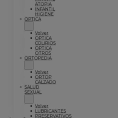
ATOPIA
INFANTIL
HIGIENE
OPTICA
Volver
OPTICA
COLIRIOS
OPTICA
OTROS
ORTOPEDIA
Volver
ORTOP
CALZADO
SALUD
SEXUAL
Volver
LUBRICANTES
PRESERVATIVOS