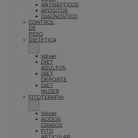
ANTISÉPTICOS
APÓSITOS
DIAGNÓSTICO
CONTROL
DE
PESO
DIETETICA
Volver
DIET
ADULTOS
DIET
DEPORTE
DIET
MUJER
FITOTERAPIA
Volver
ACIDOS
GRASOS
FITO
ARTICULAR