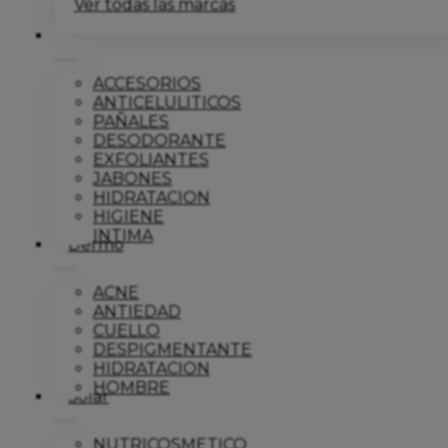
Ver todas las marcas
Corporal
ACCESORIOS
ANTICELULITICOS
PAÑALES
DESODORANTE
EXFOLIANTES
JABONES
HIDRATACION
HIGIENE
INTIMA
Dermo
ACNE
ANTIEDAD
CUELLO
DESPIGMENTANTE
HIDRATACION
HOMBRE
Solar
NUTRICOSMETICO