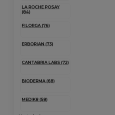
LA ROCHE POSAY
(84)
FILORGA (76)
ERBORIAN (73)
CANTABRIA LABS (72)
BIODERMA (68)
MEDIK8 (58)