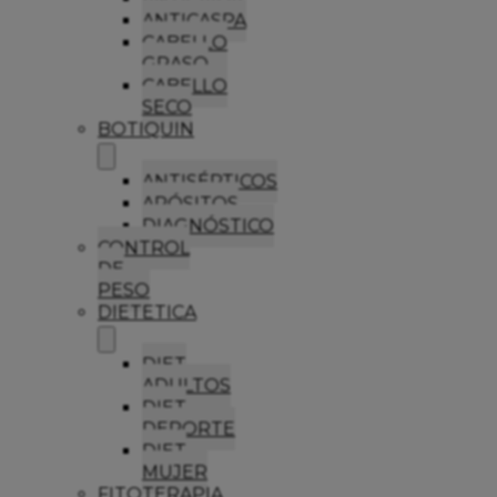
ANTICASPA
CABELLO
GRASO
CABELLO
SECO
BOTIQUIN
ANTISÉPTICOS
APÓSITOS
DIAGNÓSTICO
CONTROL
DE
PESO
DIETETICA
DIET
ADULTOS
DIET
DEPORTE
DIET
MUJER
FITOTERAPIA