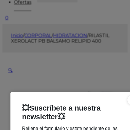
Ofertas
0
Inicio
/
CORPORAL
/
HIDRATACION
/
RILASTIL
XEROLACT PB BALSAMO RELIPID 400
🔍