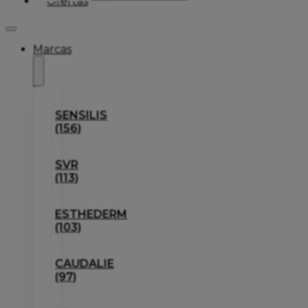
Ofertas
Marcas
SENSILIS
(156)
SVR
(113)
ESTHEDERM
(103)
CAUDALIE
(97)