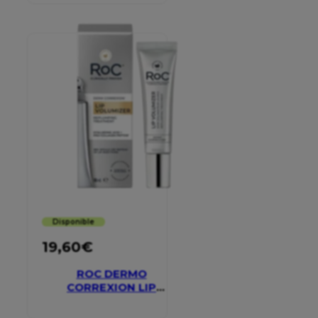
Disponible
19,60
€
ROC DERMO
CORREXION LIP
VOLUMIZER