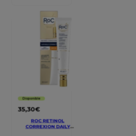
CREAM
Disponible
35,30
€
ROC RETINOL
CORREXION DAILY
MOISTURISER SPF 30