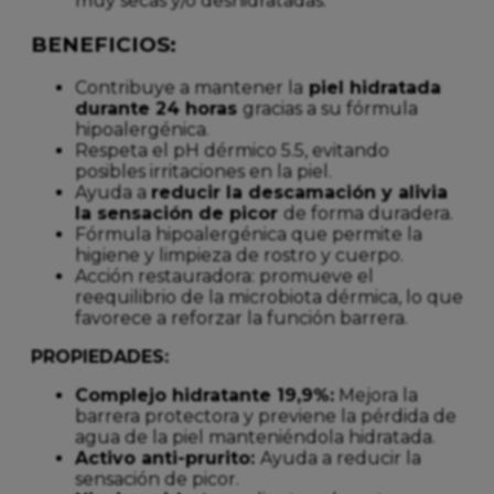
muy secas y/o deshidratadas.
BENEFICIOS:
Contribuye a mantener la
piel hidratada
durante 24 horas
gracias a su fórmula
hipoalergénica.
Respeta el pH dérmico 5.5, evitando
posibles irritaciones en la piel.
Ayuda a
reducir la descamación y alivia
la sensación de picor
de forma duradera.
Fórmula hipoalergénica que permite la
higiene y limpieza de rostro y cuerpo.
Acción restauradora: promueve el
reequilibrio de la microbiota dérmica, lo que
favorece a reforzar la función barrera.
PROPIEDADES:
Complejo hidratante 19,9%:
Mejora la
barrera protectora y previene la pérdida de
agua de la piel manteniéndola hidratada.
Activo anti-prurito:
Ayuda a reducir la
sensación de picor.