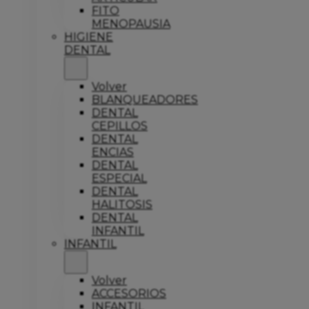
FITO
MENOPAUSIA
HIGIENE
DENTAL
Volver
BLANQUEADORES
DENTAL
CEPILLOS
DENTAL
ENCIAS
DENTAL
ESPECIAL
DENTAL
HALITOSIS
DENTAL
INFANTIL
INFANTIL
Volver
ACCESORIOS
INFANTIL