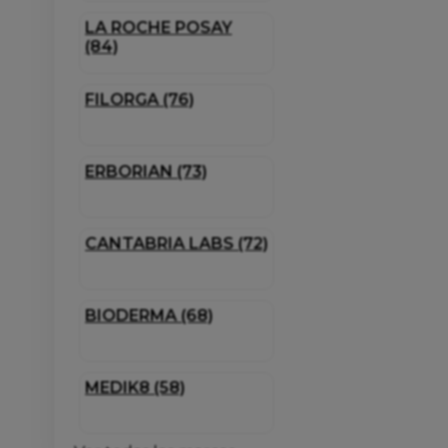
LA ROCHE POSAY
(84)
FILORGA (76)
ERBORIAN (73)
CANTABRIA LABS (72)
BIODERMA (68)
MEDIK8 (58)