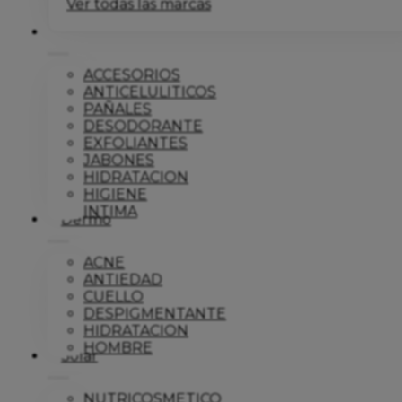
Ver todas las marcas
Corporal
ACCESORIOS
ANTICELULITICOS
PAÑALES
DESODORANTE
EXFOLIANTES
JABONES
HIDRATACION
HIGIENE
INTIMA
Dermo
ACNE
ANTIEDAD
CUELLO
DESPIGMENTANTE
HIDRATACION
HOMBRE
Solar
NUTRICOSMETICO