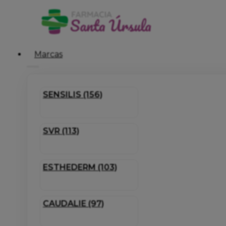
Marcas
SENSILIS (156)
SVR (113)
ESTHEDERM (103)
CAUDALIE (97)