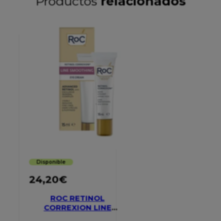
Productos
relacionados
Disponible
24,20
€
ROC RETINOL
CORREXION LINE
SMOOTHING EYE