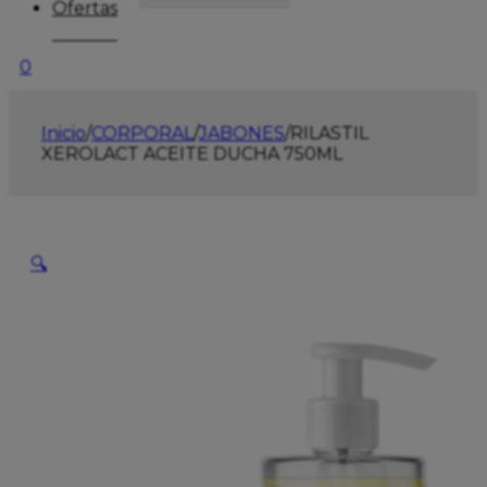
Ofertas
0
Inicio
/
CORPORAL
/
JABONES
/
RILASTIL
XEROLACT ACEITE DUCHA 750ML
🔍