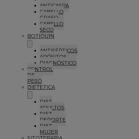
ANTICASPA
CABELLO
GRASO
CABELLO
SECO
BOTIQUIN
ANTISÉPTICOS
APÓSITOS
DIAGNÓSTICO
CONTROL
DE
PESO
DIETETICA
DIET
ADULTOS
DIET
DEPORTE
DIET
MUJER
FITOTERAPIA