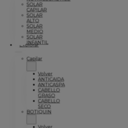
SOLAR
CAPILAR
SOLAR
ALTO
SOLAR
MEDIO
SOLAR
INFANTIL
Explorar
Capilar
Volver
ANTICAIDA
ANTICASPA
CABELLO
GRASO
CABELLO
SECO
BOTIQUIN
Volver