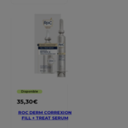
Disponible
35,30
€
ROC DERM CORREXION
FILL + TREAT SERUM