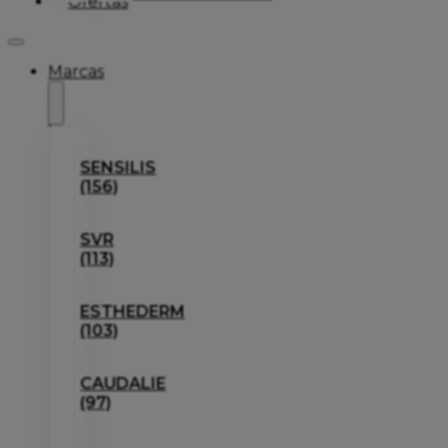
Ofertas
Marcas
SENSILIS
(156)
SVR
(113)
ESTHEDERM
(103)
CAUDALIE
(97)