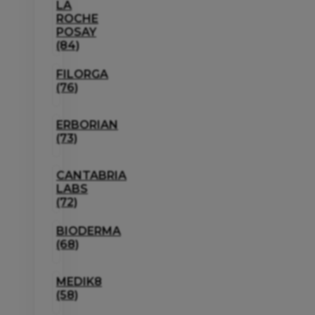
LA
ROCHE
POSAY
(84)
FILORGA
(76)
ERBORIAN
(73)
CANTABRIA
LABS
(72)
BIODERMA
(68)
MEDIK8
(58)