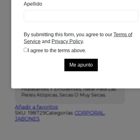
RILASTIL XEROLACT
ACEITE DUCHA 750ML
Se el primero en puntuar
Sin existencias
17,70
€
Tratamiento Para La Higiene Y Limpieza
De Rostro Y Cuerpo Con Propiedades
Hidratantes Y Emolientes, Ideal Para Las
Pieles Atópicas, Secas O Muy Secas.
Añadir a favoritos
SKU:
198729
Categorías:
CORPORAL
,
JABONES