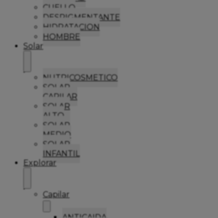
CUELLO
DESPIGMENTANTE
HIDRATACION
HOMBRE
Solar
NUTRICOSMETICO
SOLAR
CAPILAR
SOLAR
ALTO
SOLAR
MEDIO
SOLAR
INFANTIL
Explorar
Capilar
ANTICAIDA