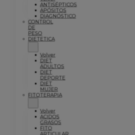
ANTISÉPTICOS
APÓSITOS
DIAGNÓSTICO
CONTROL
DE
PESO
DIETETICA
Volver
DIET
ADULTOS
DIET
DEPORTE
DIET
MUJER
FITOTERAPIA
Volver
ACIDOS
GRASOS
FITO
ARTICULAR