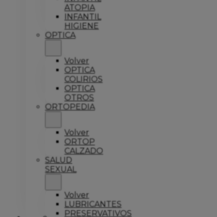
ATOPIA
INFANTIL
HIGIENE
OPTICA
Volver
OPTICA
COLIRIOS
OPTICA
OTROS
ORTOPEDIA
Volver
ORTOP
CALZADO
SALUD
SEXUAL
Volver
LUBRICANTES
PRESERVATIVOS