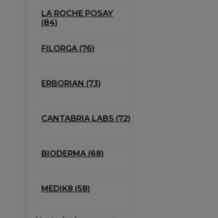
LA ROCHE POSAY
(84)
FILORGA (76)
ERBORIAN (73)
CANTABRIA LABS (72)
BIODERMA (68)
MEDIK8 (58)