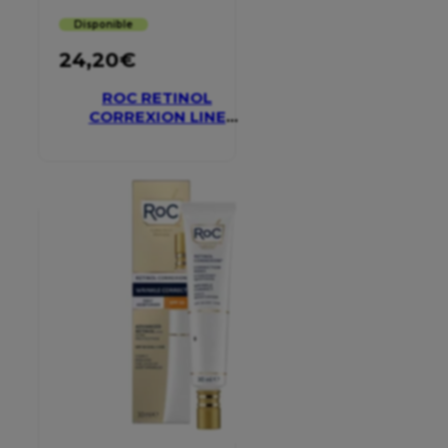
Disponible
24,20
€
ROC RETINOL
CORREXION LINE
SMOOTHING EYE
CREAM