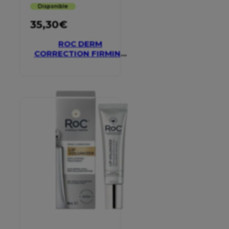
Disponible
35,30
€
ROC DERM
CORRECTION FIRMING
SERUM STICK