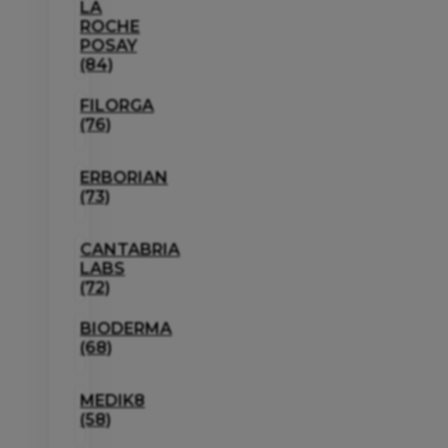
LA
ROCHE
POSAY
(84)
FILORGA
(76)
ERBORIAN
(73)
CANTABRIA
LABS
(72)
BIODERMA
(68)
MEDIK8
(58)