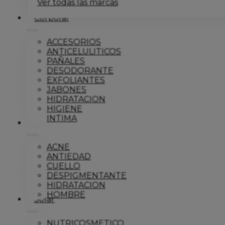
Ver todas las marcas
Corporal
ACCESORIOS
ANTICELULITICOS
PAÑALES
DESODORANTE
EXFOLIANTES
JABONES
HIDRATACION
HIGIENE
INTIMA
Dermo
ACNE
ANTIEDAD
CUELLO
DESPIGMENTANTE
HIDRATACION
HOMBRE
Solar
NUTRICOSMETICO