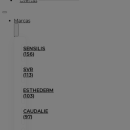
Ofertas
Marcas
SENSILIS
(156)
SVR
(113)
ESTHEDERM
(103)
CAUDALIE
(97)