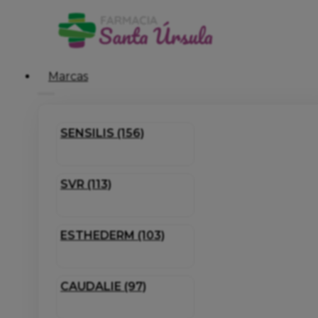
Marcas
SENSILIS (156)
SVR (113)
ESTHEDERM (103)
CAUDALIE (97)