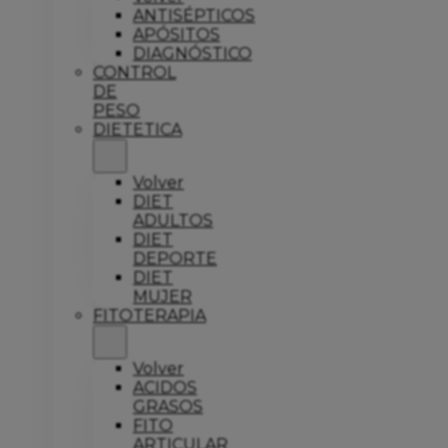
ANTISÉPTICOS
APÓSITOS
DIAGNÓSTICO
CONTROL
DE
PESO
DIETETICA
Volver
DIET
ADULTOS
DIET
DEPORTE
DIET
MUJER
FITOTERAPIA
Volver
ACIDOS
GRASOS
FITO
ARTICULAR