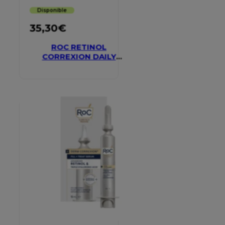
Disponible
35,30
€
ROC RETINOL
CORREXION DAILY
MOISTURISER SPF 30