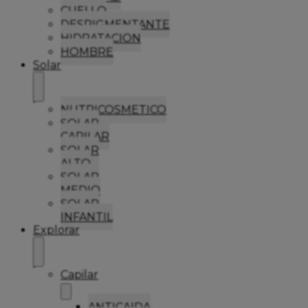
CUELLO
DESPIGMENTANTE
HIDRATACION
HOMBRE
Solar
NUTRICOSMETICO
SOLAR
CAPILAR
SOLAR
ALTO
SOLAR
MEDIO
SOLAR
INFANTIL
Explorar
Capilar
ANTICAIDA