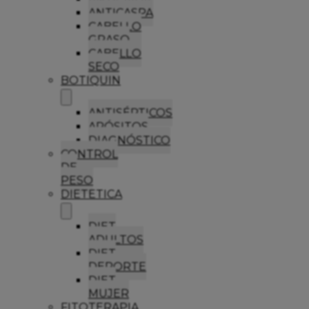
ANTICASPA
CABELLO
GRASO
CABELLO
SECO
BOTIQUIN
ANTISÉPTICOS
APÓSITOS
DIAGNÓSTICO
CONTROL
DE
PESO
DIETETICA
DIET
ADULTOS
DIET
DEPORTE
DIET
MUJER
FITOTERAPIA