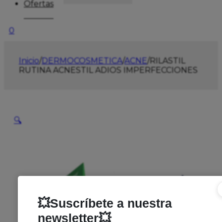
Ofertas
0
Inicio
/
DERMOCOSMETICA
/
ACNE
/
RILASTIL
RUTINA ACNESTIL ADIOS IMPERFECCIONES
🔍