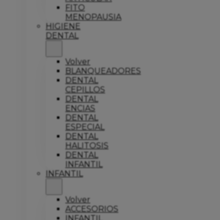
FITO
MENOPAUSIA
HIGIENE
DENTAL
Volver
BLANQUEADORES
DENTAL
CEPILLOS
DENTAL
ENCIAS
DENTAL
ESPECIAL
DENTAL
HALITOSIS
DENTAL
INFANTIL
INFANTIL
Volver
ACCESORIOS
INFANTIL