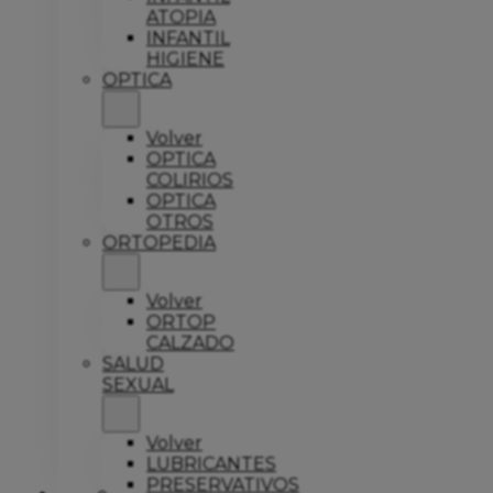
ATOPIA
INFANTIL
HIGIENE
OPTICA
Volver
OPTICA
COLIRIOS
OPTICA
OTROS
ORTOPEDIA
Volver
ORTOP
CALZADO
SALUD
SEXUAL
Volver
LUBRICANTES
PRESERVATIVOS