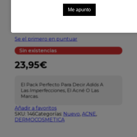
RILASTIL RUTINA
ACNESTIL ADIOS
IMPERFECCIONES
Se el primero en puntuar
Sin existencias
23,95
€
El Pack Perfecto Para Decir
Adiós
A
Las
Imperfecciones
, El Acné O Las
Marcas.
Añadir a favoritos
SKU:
146
Categorías:
Nuevo
,
ACNE
,
DERMOCOSMETICA