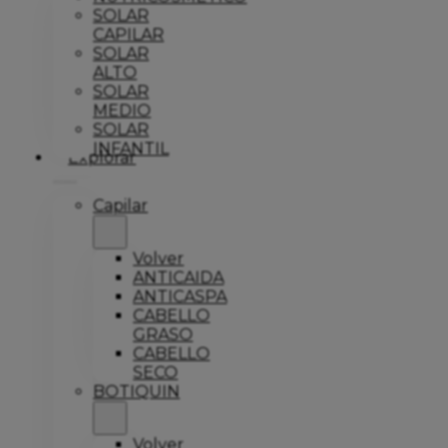
SOLAR
CAPILAR
SOLAR
ALTO
SOLAR
MEDIO
SOLAR
INFANTIL
Explorar
Capilar
Volver
ANTICAIDA
ANTICASPA
CABELLO
GRASO
CABELLO
SECO
BOTIQUIN
Volver