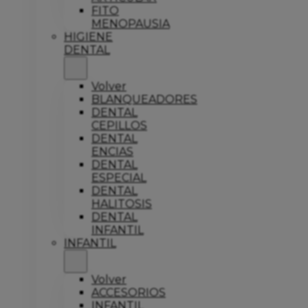
FITO
MENOPAUSIA
HIGIENE
DENTAL
Volver
BLANQUEADORES
DENTAL
CEPILLOS
DENTAL
ENCIAS
DENTAL
ESPECIAL
DENTAL
HALITOSIS
DENTAL
INFANTIL
INFANTIL
Volver
ACCESORIOS
INFANTIL