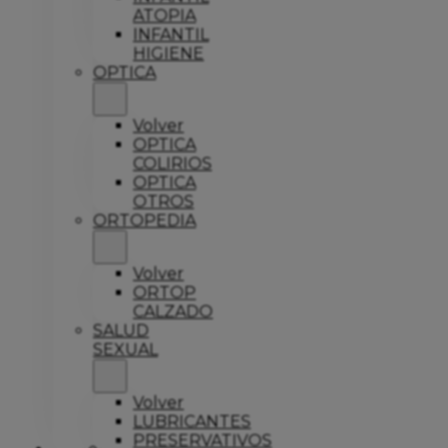
ATOPIA
INFANTIL
HIGIENE
OPTICA
Volver
OPTICA
COLIRIOS
OPTICA
OTROS
ORTOPEDIA
Volver
ORTOP
CALZADO
SALUD
SEXUAL
Volver
LUBRICANTES
PRESERVATIVOS