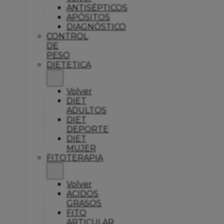
ANTISÉPTICOS
APÓSITOS
DIAGNÓSTICO
CONTROL
DE
PESO
DIETETICA
Volver
DIET
ADULTOS
DIET
DEPORTE
DIET
MUJER
FITOTERAPIA
Volver
ACIDOS
GRASOS
FITO
ARTICULAR