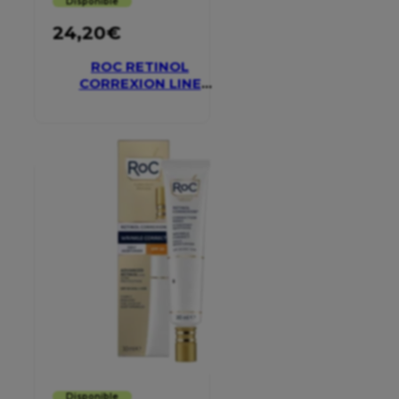
Disponible
24,20
€
ROC RETINOL
CORREXION LINE
SMOOTHING EYE
CREAM
Disponible