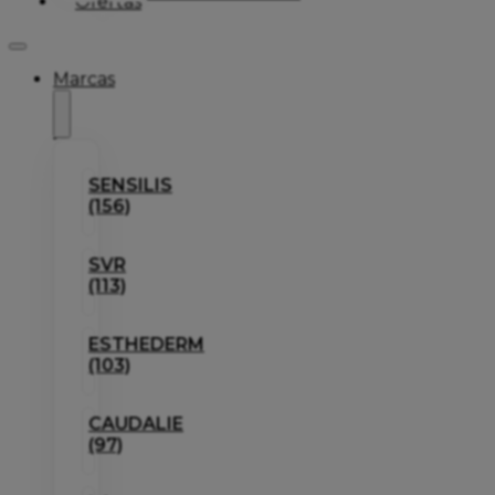
Ofertas
Marcas
SENSILIS
(156)
SVR
(113)
ESTHEDERM
(103)
CAUDALIE
(97)