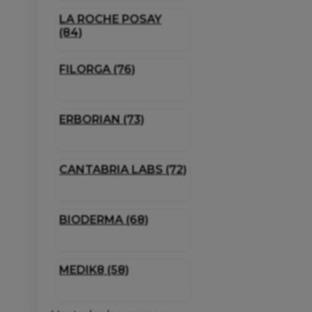
LA ROCHE POSAY
(84)
FILORGA (76)
ERBORIAN (73)
CANTABRIA LABS (72)
BIODERMA (68)
MEDIK8 (58)