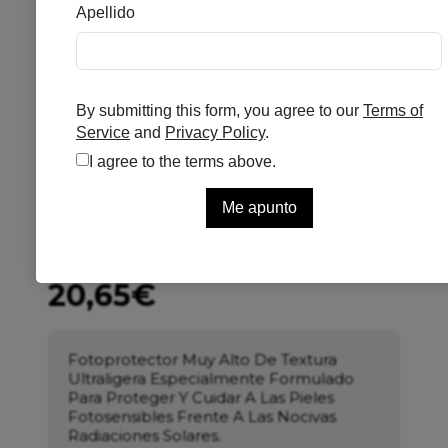
RILASTIL CONFORT 100
F50 EMUL FLUIDA 75M
Se el primero en puntuar
Sin existencias
20,65
€
Fotoprotector Muy Alto De Textura
Ultraligera Especialmente Formulado
Para Proteger Y Cuidar A Las Pieles
Fotosensibles Frente A Las Nocivas
Radiaciones Solares.