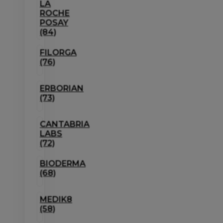
LA
ROCHE
POSAY
(84)
FILORGA
(76)
ERBORIAN
(73)
CANTABRIA
LABS
(72)
BIODERMA
(68)
MEDIK8
(58)