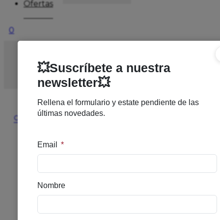
Ofertas
0
Inicio
/
SOLARES
/
SOLAR ALTO
/
RILASTIL
CONFORT 100 F50 EMUL FLUIDA 75M
🔍