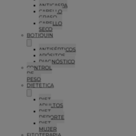
ANTICASPA
CABELLO
GRASO
CABELLO
SECO
BOTIQUIN
ANTISÉPTICOS
APÓSITOS
DIAGNÓSTICO
CONTROL
DE
PESO
DIETETICA
DIET
ADULTOS
DIET
DEPORTE
DIET
MUJER
FITOTERAPIA