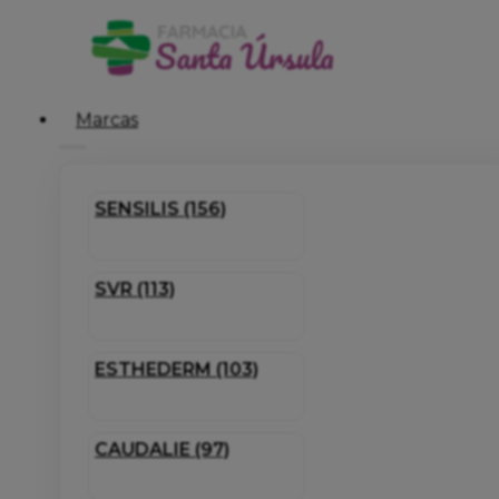
Marcas
SENSILIS (156)
SVR (113)
ESTHEDERM (103)
CAUDALIE (97)