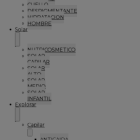
CUELLO
DESPIGMENTANTE
HIDRATACION
HOMBRE
Solar
NUTRICOSMETICO
SOLAR
CAPILAR
SOLAR
ALTO
SOLAR
MEDIO
SOLAR
INFANTIL
Explorar
Capilar
ANTICAIDA