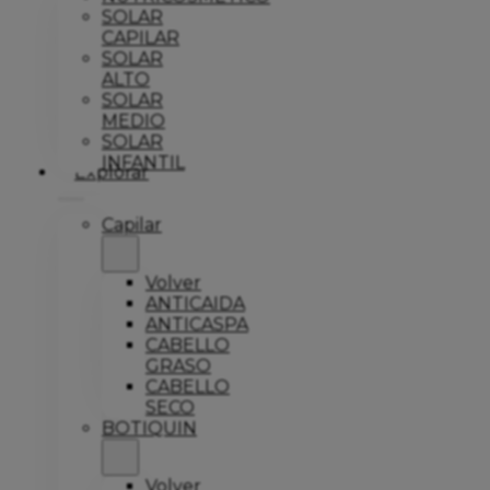
SOLAR
CAPILAR
SOLAR
ALTO
SOLAR
MEDIO
SOLAR
INFANTIL
Explorar
Capilar
Volver
ANTICAIDA
ANTICASPA
CABELLO
GRASO
CABELLO
SECO
BOTIQUIN
Volver