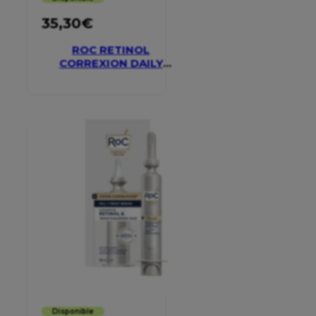
35,30
€
ROC RETINOL
CORREXION DAILY
MOISTURISER SPF 30
Disponible