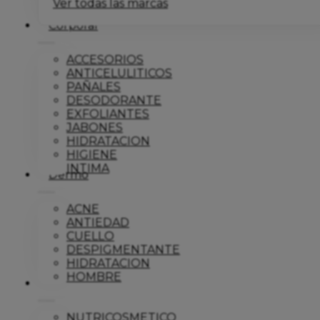
Ver todas las marcas
Corporal
ACCESORIOS
ANTICELULITICOS
PAÑALES
DESODORANTE
EXFOLIANTES
JABONES
HIDRATACION
HIGIENE
INTIMA
Dermo
ACNE
ANTIEDAD
CUELLO
DESPIGMENTANTE
HIDRATACION
HOMBRE
Solar
NUTRICOSMETICO