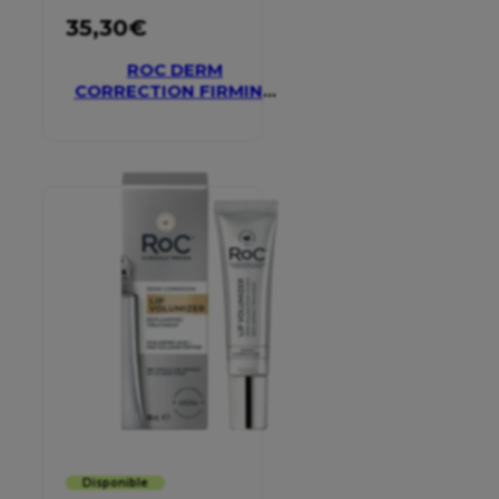
35,30
€
ROC DERM
CORRECTION FIRMING
SERUM STICK
Disponible