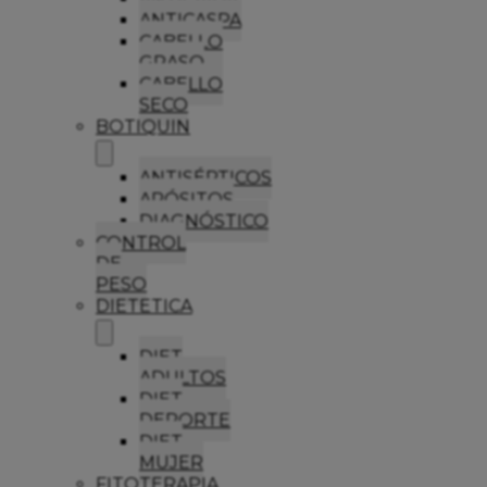
ANTICASPA
CABELLO
GRASO
CABELLO
SECO
BOTIQUIN
ANTISÉPTICOS
APÓSITOS
DIAGNÓSTICO
CONTROL
DE
PESO
DIETETICA
DIET
ADULTOS
DIET
DEPORTE
DIET
MUJER
FITOTERAPIA