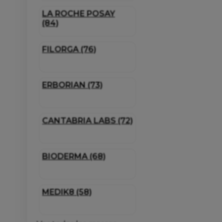
LA ROCHE POSAY
(84)
FILORGA (76)
ERBORIAN (73)
CANTABRIA LABS (72)
BIODERMA (68)
MEDIK8 (58)