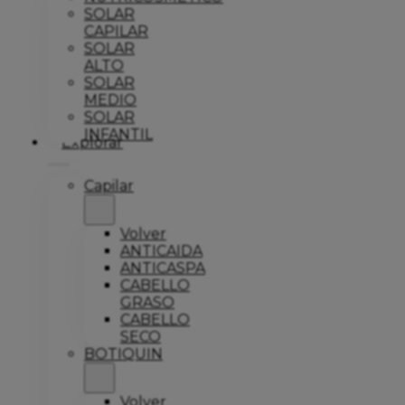
SOLAR
CAPILAR
SOLAR
ALTO
SOLAR
MEDIO
SOLAR
INFANTIL
Explorar
Capilar
Volver
ANTICAIDA
ANTICASPA
CABELLO
GRASO
CABELLO
SECO
BOTIQUIN
Volver