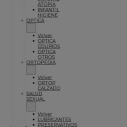
ATOPIA
INFANTIL
HIGIENE
OPTICA
Volver
OPTICA
COLIRIOS
OPTICA
OTROS
ORTOPEDIA
Volver
ORTOP
CALZADO
SALUD
SEXUAL
Volver
LUBRICANTES
PRESERVATIVOS