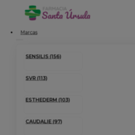
Marcas
SENSILIS (156)
SVR (113)
ESTHEDERM (103)
CAUDALIE (97)