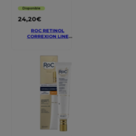
Disponible
24,20
€
ROC RETINOL
CORREXION LINE
SMOOTHING EYE
CREAM