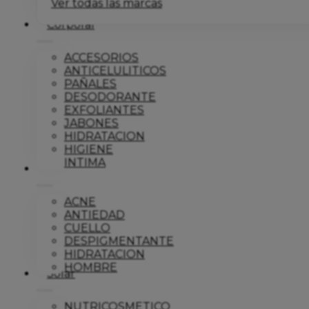
Ver todas las marcas
Corporal
ACCESORIOS
ANTICELULITICOS
PAÑALES
DESODORANTE
EXFOLIANTES
JABONES
HIDRATACION
HIGIENE
INTIMA
Dermo
ACNE
ANTIEDAD
CUELLO
DESPIGMENTANTE
HIDRATACION
HOMBRE
Solar
NUTRICOSMETICO