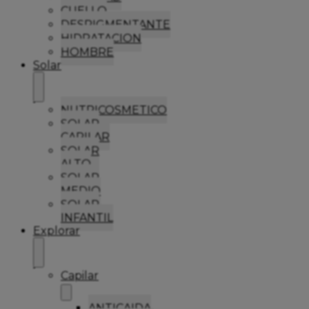
CUELLO
DESPIGMENTANTE
HIDRATACION
HOMBRE
Solar
NUTRICOSMETICO
SOLAR
CAPILAR
SOLAR
ALTO
SOLAR
MEDIO
SOLAR
INFANTIL
Explorar
Capilar
ANTICAIDA