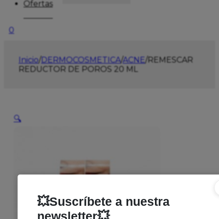
Ofertas
0
Inicio
/
DERMOCOSMETICA
/
ACNE
/
REMESCAR
REDUCTOR DE POROS 20 ML
🔍