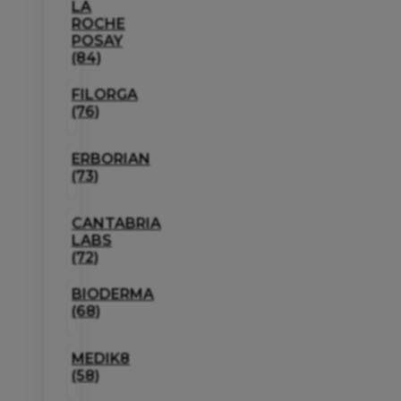
LA
ROCHE
POSAY
(84)
FILORGA
(76)
ERBORIAN
(73)
CANTABRIA
LABS
(72)
BIODERMA
(68)
MEDIK8
(58)