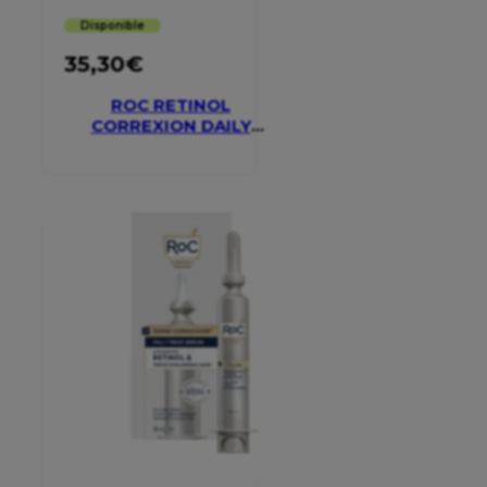
Disponible
35,30
€
ROC RETINOL
CORREXION DAILY
MOISTURISER SPF 30