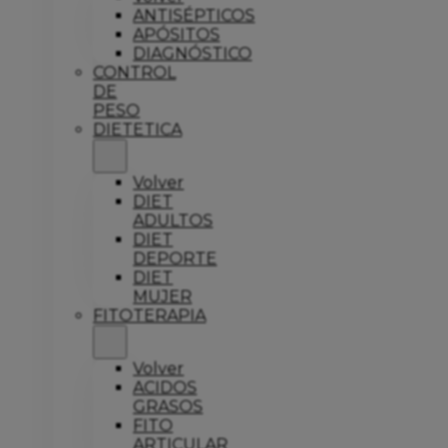
ANTISÉPTICOS
APÓSITOS
DIAGNÓSTICO
CONTROL
DE
PESO
DIETETICA
Volver
DIET
ADULTOS
DIET
DEPORTE
DIET
MUJER
FITOTERAPIA
Volver
ACIDOS
GRASOS
FITO
ARTICULAR