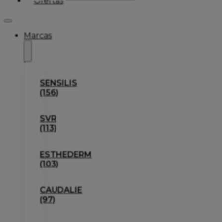
Ofertas
Marcas
SENSILIS
(156)
SVR
(113)
ESTHEDERM
(103)
CAUDALIE
(97)