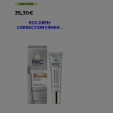
Disponible
35,30
€
ROC DERM
CORRECTION FIRMING
SERUM STICK