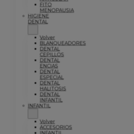
FITO
MENOPAUSIA
HIGIENE
DENTAL
Volver
BLANQUEADORES
DENTAL
CEPILLOS
DENTAL
ENCIAS
DENTAL
ESPECIAL
DENTAL
HALITOSIS
DENTAL
INFANTIL
INFANTIL
Volver
ACCESORIOS
INFANTIL