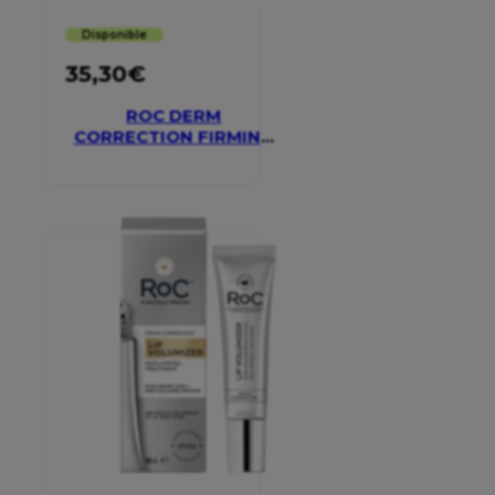
Disponible
35,30
€
ROC DERM
CORRECTION FIRMING
SERUM STICK