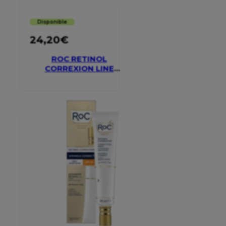
Disponible
24,20
€
ROC RETINOL
CORREXION LINE
SMOOTHING EYE
CREAM