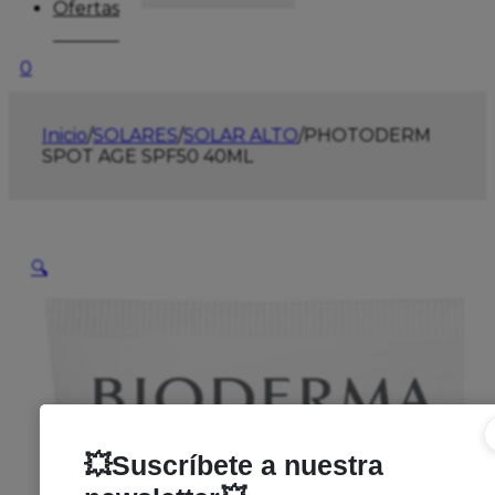
Ofertas
0
Inicio
/
SOLARES
/
SOLAR ALTO
/
PHOTODERM
SPOT AGE SPF50 40ML
🔍