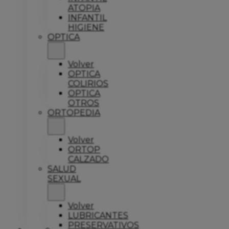
ATOPIA
INFANTIL
HIGIENE
OPTICA
Volver
OPTICA
COLIRIOS
OPTICA
OTROS
ORTOPEDIA
Volver
ORTOP
CALZADO
SALUD
SEXUAL
Volver
LUBRICANTES
PRESERVATIVOS