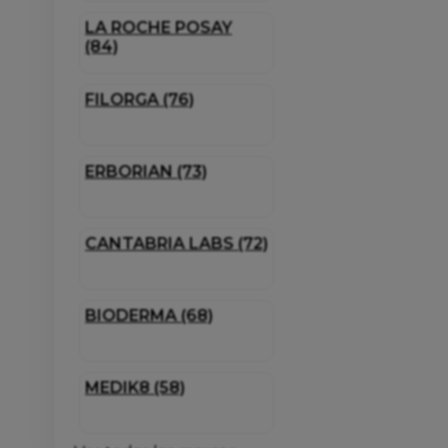
LA ROCHE POSAY
(84)
FILORGA (76)
ERBORIAN (73)
CANTABRIA LABS (72)
BIODERMA (68)
MEDIK8 (58)