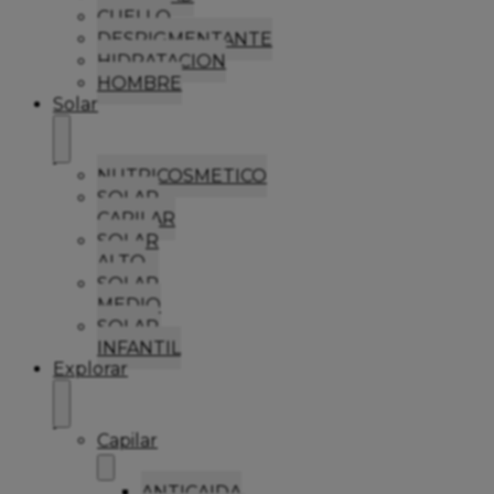
CUELLO
DESPIGMENTANTE
HIDRATACION
HOMBRE
Solar
NUTRICOSMETICO
SOLAR
CAPILAR
SOLAR
ALTO
SOLAR
MEDIO
SOLAR
INFANTIL
Explorar
Capilar
ANTICAIDA