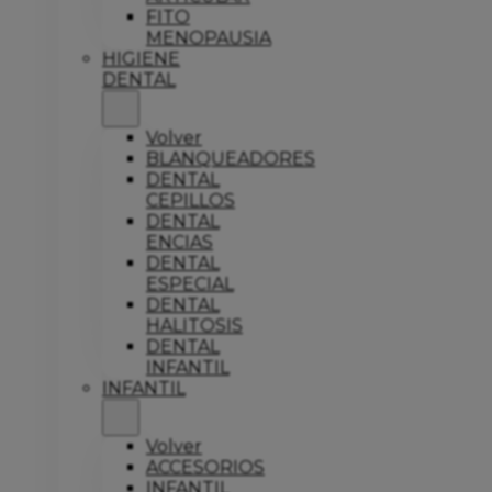
FITO
MENOPAUSIA
HIGIENE
DENTAL
Volver
BLANQUEADORES
DENTAL
CEPILLOS
DENTAL
ENCIAS
DENTAL
ESPECIAL
DENTAL
HALITOSIS
DENTAL
INFANTIL
INFANTIL
Volver
ACCESORIOS
INFANTIL