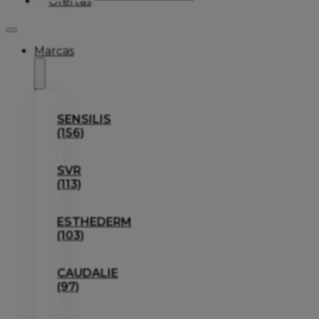
Ofertas
Marcas
SENSILIS
(156)
SVR
(113)
ESTHEDERM
(103)
CAUDALIE
(97)