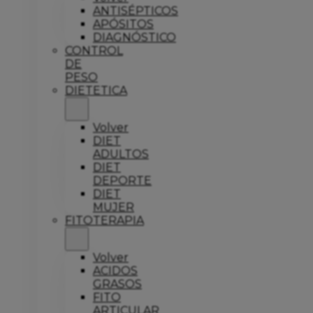
ANTISÉPTICOS
APÓSITOS
DIAGNÓSTICO
CONTROL
DE
PESO
DIETETICA
Volver
DIET
ADULTOS
DIET
DEPORTE
DIET
MUJER
FITOTERAPIA
Volver
ACIDOS
GRASOS
FITO
ARTICULAR