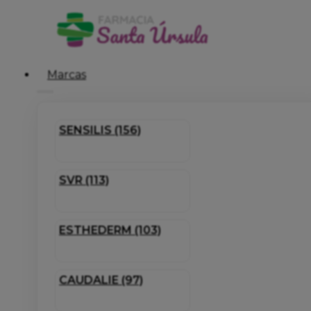
Marcas
SENSILIS (156)
SVR (113)
ESTHEDERM (103)
CAUDALIE (97)