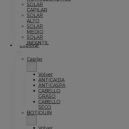
SOLAR
CAPILAR
SOLAR
ALTO
SOLAR
MEDIO
SOLAR
INFANTIL
Explorar
Capilar
Volver
ANTICAIDA
ANTICASPA
CABELLO
GRASO
CABELLO
SECO
BOTIQUIN
Volver