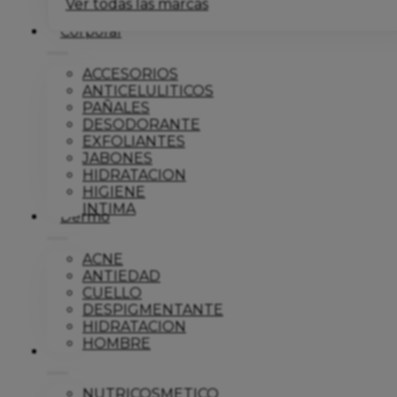
Ver todas las marcas
Corporal
ACCESORIOS
ANTICELULITICOS
PAÑALES
DESODORANTE
EXFOLIANTES
JABONES
HIDRATACION
HIGIENE
INTIMA
Dermo
ACNE
ANTIEDAD
CUELLO
DESPIGMENTANTE
HIDRATACION
HOMBRE
Solar
NUTRICOSMETICO