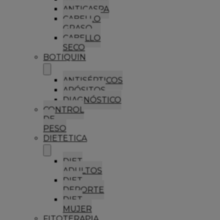
ANTICASPA
CABELLO
GRASO
CABELLO
SECO
BOTIQUIN
ANTISÉPTICOS
APÓSITOS
DIAGNÓSTICO
CONTROL
DE
PESO
DIETETICA
DIET
ADULTOS
DIET
DEPORTE
DIET
MUJER
FITOTERAPIA