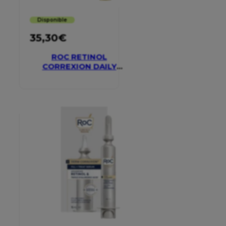
Disponible
35,30
€
ROC RETINOL
CORREXION DAILY
MOISTURISER SPF 30