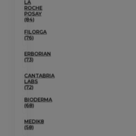
LA
ROCHE
POSAY
(84)
FILORGA
(76)
ERBORIAN
(73)
CANTABRIA
LABS
(72)
BIODERMA
(68)
MEDIK8
(58)