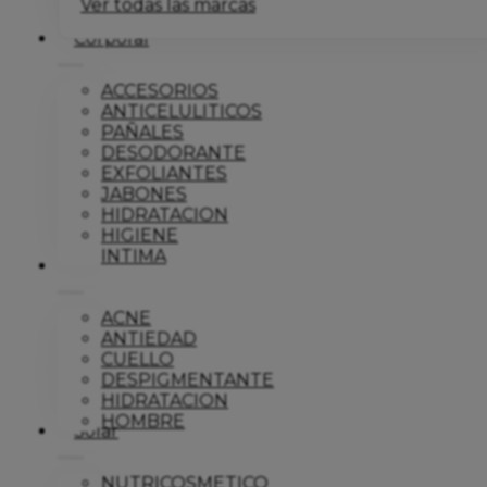
Ver todas las marcas
Corporal
ACCESORIOS
ANTICELULITICOS
PAÑALES
DESODORANTE
EXFOLIANTES
JABONES
HIDRATACION
HIGIENE
INTIMA
Dermo
ACNE
ANTIEDAD
CUELLO
DESPIGMENTANTE
HIDRATACION
HOMBRE
Solar
NUTRICOSMETICO