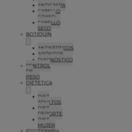
ANTICASPA
CABELLO
GRASO
CABELLO
SECO
BOTIQUIN
ANTISÉPTICOS
APÓSITOS
DIAGNÓSTICO
CONTROL
DE
PESO
DIETETICA
DIET
ADULTOS
DIET
DEPORTE
DIET
MUJER
FITOTERAPIA