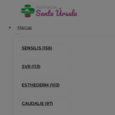
Marcas
SENSILIS (156)
SVR (113)
ESTHEDERM (103)
CAUDALIE (97)