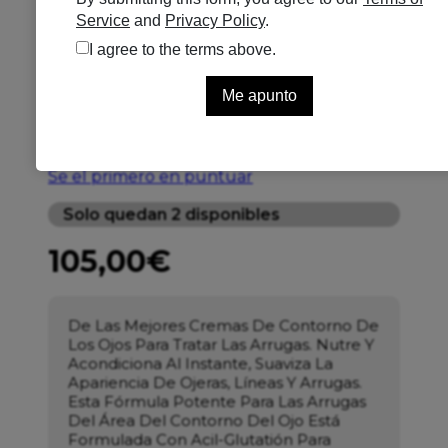
PERRICONE MD
ESSENTIAL FX ACYL-
GLUTATHIONE EYE CREAM
15ML
Se el primero en puntuar
Solo quedan 2 disponibles
105,00
€
De Las Mejores Cremas De Contorno De
Los Ojos Para Tratar Las Arrugas. Nutre Y
Acondiciona Al Instante, Suaviza La
Apariencia De Ojeras, Líneas Y Arrugas.
Esta Fórmula Potente Para Las Arrugas
Del Área Del Contorno Del Ojo Está
Formulada Con Acil-Glutatión Para