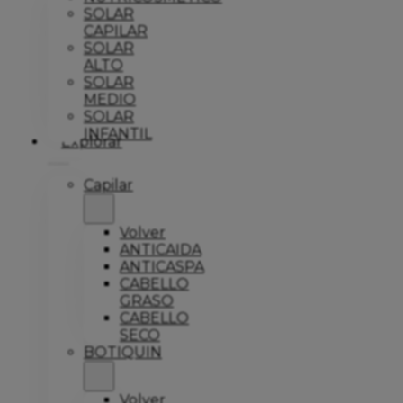
SOLAR
CAPILAR
SOLAR
ALTO
SOLAR
MEDIO
SOLAR
INFANTIL
Explorar
Capilar
Volver
ANTICAIDA
ANTICASPA
CABELLO
GRASO
CABELLO
SECO
BOTIQUIN
Volver