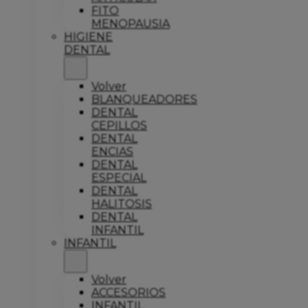
FITO
MENOPAUSIA
HIGIENE
DENTAL
Volver
BLANQUEADORES
DENTAL
CEPILLOS
DENTAL
ENCIAS
DENTAL
ESPECIAL
DENTAL
HALITOSIS
DENTAL
INFANTIL
INFANTIL
Volver
ACCESORIOS
INFANTIL