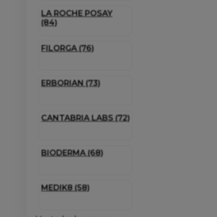
LA ROCHE POSAY
(84)
FILORGA (76)
ERBORIAN (73)
CANTABRIA LABS (72)
BIODERMA (68)
MEDIK8 (58)