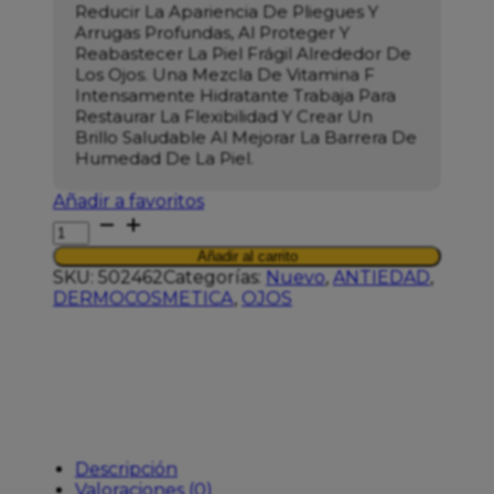
Reducir La Apariencia De Pliegues Y
Arrugas Profundas, Al Proteger Y
Reabastecer La Piel Frágil Alrededor De
Los Ojos. Una Mezcla De Vitamina F
Intensamente Hidratante Trabaja Para
Restaurar La Flexibilidad Y Crear Un
Brillo Saludable Al Mejorar La Barrera De
Humedad De La Piel.
Añadir a favoritos
PERRICONE
MD
Añadir al carrito
ESSENTIAL
SKU:
502462
Categorías:
Nuevo
,
ANTIEDAD
,
FX
DERMOCOSMETICA
,
OJOS
ACYL-
GLUTATHIONE
EYE
CREAM
15ML
cantidad
Descripción
Valoraciones (0)