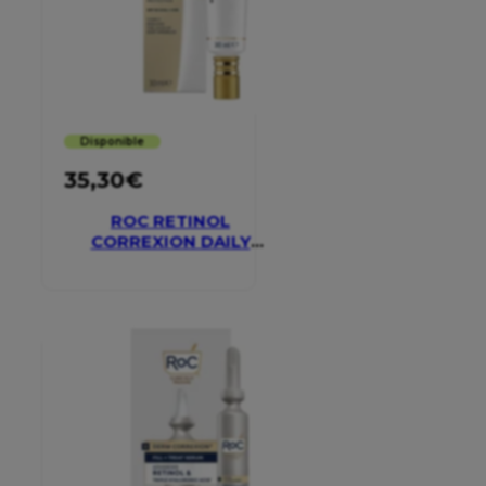
Disponible
35,30
€
ROC RETINOL
CORREXION DAILY
MOISTURISER SPF 30