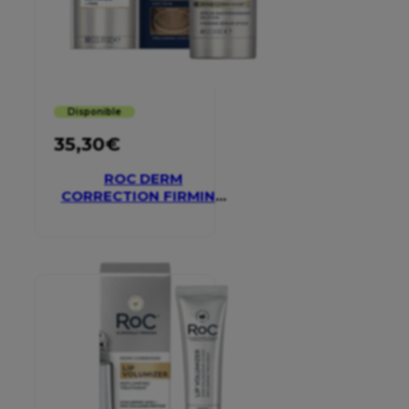
Disponible
35,30
€
ROC DERM
CORRECTION FIRMING
SERUM STICK