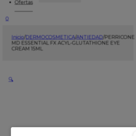
Ofertas
0
Inicio
/
DERMOCOSMETICA
/
ANTIEDAD
/
PERRICONE
MD ESSENTIAL FX ACYL-GLUTATHIONE EYE
CREAM 15ML
🔍