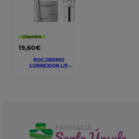
Disponible
19,60
€
ROC DERMO
CORREXION LIP
VOLUMIZER