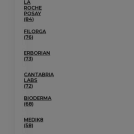
LA
ROCHE
POSAY
(84)
FILORGA
(76)
ERBORIAN
(73)
CANTABRIA
LABS
(72)
BIODERMA
(68)
MEDIK8
(58)