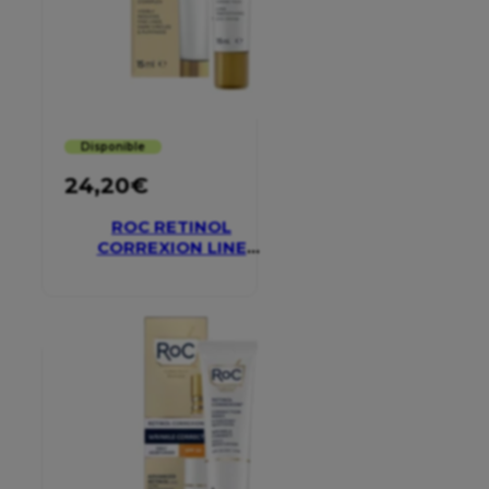
Disponible
24,20
€
ROC RETINOL
CORREXION LINE
SMOOTHING EYE
CREAM