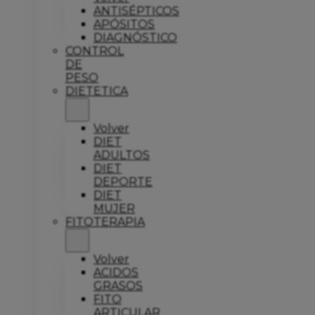
ANTISÉPTICOS
APÓSITOS
DIAGNÓSTICO
CONTROL
DE
PESO
DIETETICA
Volver
DIET
ADULTOS
DIET
DEPORTE
DIET
MUJER
FITOTERAPIA
Volver
ACIDOS
GRASOS
FITO
ARTICULAR