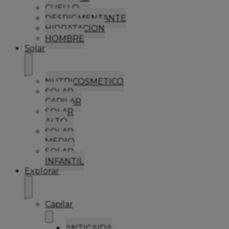
CUELLO
DESPIGMENTANTE
HIDRATACION
HOMBRE
Solar
NUTRICOSMETICO
SOLAR
CAPILAR
SOLAR
ALTO
SOLAR
MEDIO
SOLAR
INFANTIL
Explorar
Capilar
ANTICAIDA