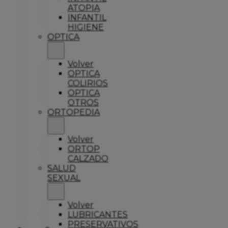
ATOPIA
INFANTIL
HIGIENE
OPTICA
Volver
OPTICA
COLIRIOS
OPTICA
OTROS
ORTOPEDIA
Volver
ORTOP
CALZADO
SALUD
SEXUAL
Volver
LUBRICANTES
PRESERVATIVOS