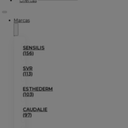
Ofertas
Marcas
SENSILIS
(156)
SVR
(113)
ESTHEDERM
(103)
CAUDALIE
(97)