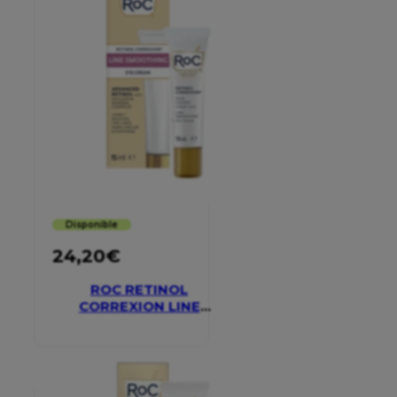
Disponible
24,20
€
ROC RETINOL
CORREXION LINE
SMOOTHING EYE
CREAM