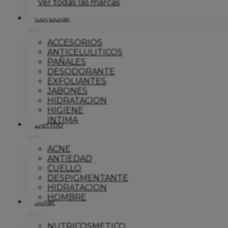
Ver todas las marcas
Corporal
ACCESORIOS
ANTICELULITICOS
PAÑALES
DESODORANTE
EXFOLIANTES
JABONES
HIDRATACION
HIGIENE
INTIMA
Dermo
ACNE
ANTIEDAD
CUELLO
DESPIGMENTANTE
HIDRATACION
HOMBRE
Solar
NUTRICOSMETICO