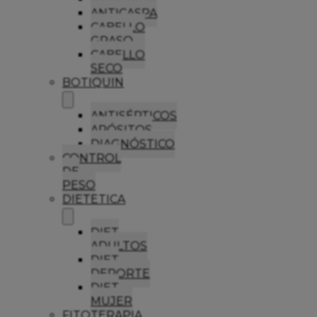
ANTICASPA
CABELLO
GRASO
CABELLO
SECO
BOTIQUIN
ANTISÉPTICOS
APÓSITOS
DIAGNÓSTICO
CONTROL
DE
PESO
DIETETICA
DIET
ADULTOS
DIET
DEPORTE
DIET
MUJER
FITOTERAPIA