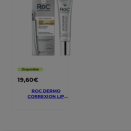
Disponible
19,60
€
ROC DERMO
CORREXION LIP
VOLUMIZER