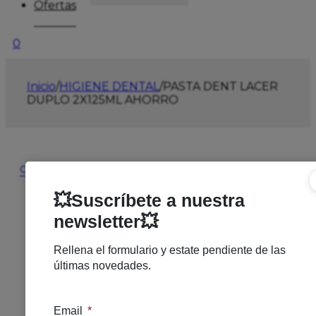
Ofertas
0
Inicio
/
HIGIENE DENTAL
/
PASTA DENT LACER
DUPLO 2X125ML AHORRO
🔍