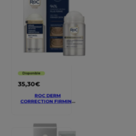
Disponible
35,30
€
ROC DERM
CORRECTION FIRMING
SERUM STICK