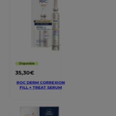
Disponible
35,30
€
ROC DERM CORREXION
FILL + TREAT SERUM