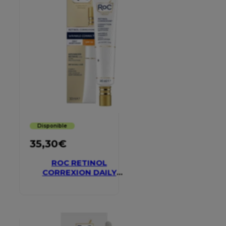
Disponible
35,30
€
ROC RETINOL
CORREXION DAILY
MOISTURISER SPF 30