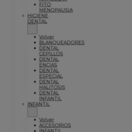
FITO
MENOPAUSIA
HIGIENE
DENTAL
Volver
BLANQUEADORES
DENTAL
CEPILLOS
DENTAL
ENCIAS
DENTAL
ESPECIAL
DENTAL
HALITOSIS
DENTAL
INFANTIL
INFANTIL
Volver
ACCESORIOS
INFANTIL