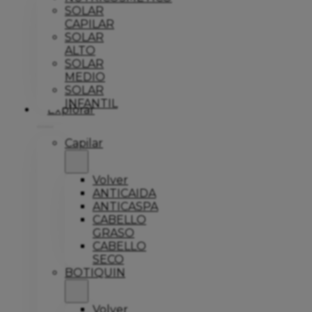
SOLAR
CAPILAR
SOLAR
ALTO
SOLAR
MEDIO
SOLAR
INFANTIL
Explorar
Capilar
Volver
ANTICAIDA
ANTICASPA
CABELLO
GRASO
CABELLO
SECO
BOTIQUIN
Volver