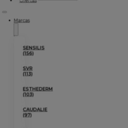
Ofertas
Marcas
SENSILIS
(156)
SVR
(113)
ESTHEDERM
(103)
CAUDALIE
(97)