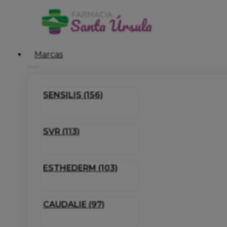
Marcas
SENSILIS (156)
SVR (113)
ESTHEDERM (103)
CAUDALIE (97)