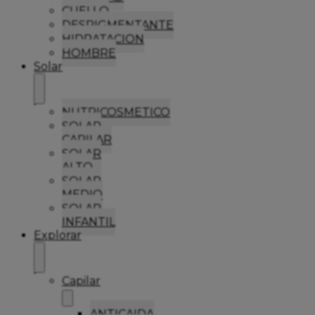
CUELLO
DESPIGMENTANTE
HIDRATACION
HOMBRE
Solar
NUTRICOSMETICO
SOLAR
CAPILAR
SOLAR
ALTO
SOLAR
MEDIO
SOLAR
INFANTIL
Explorar
Capilar
ANTICAIDA