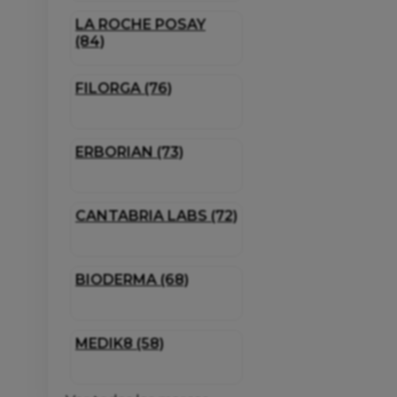
LA ROCHE POSAY
(84)
FILORGA (76)
ERBORIAN (73)
CANTABRIA LABS (72)
BIODERMA (68)
MEDIK8 (58)