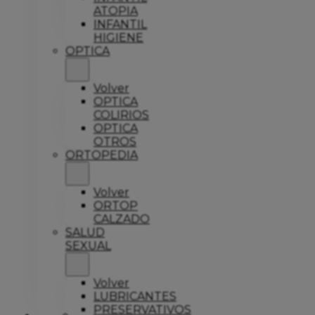
ATOPIA
INFANTIL
HIGIENE
OPTICA
Volver
OPTICA
COLIRIOS
OPTICA
OTROS
ORTOPEDIA
Volver
ORTOP
CALZADO
SALUD
SEXUAL
Volver
LUBRICANTES
PRESERVATIVOS