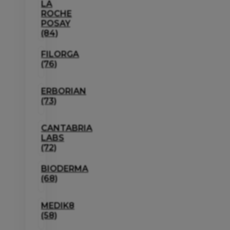
LA
ROCHE
POSAY
(84)
FILORGA
(76)
ERBORIAN
(73)
CANTABRIA
LABS
(72)
BIODERMA
(68)
MEDIK8
(58)