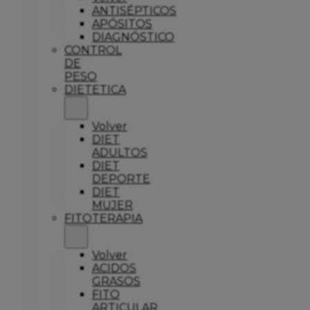
ANTISÉPTICOS
APÓSITOS
DIAGNÓSTICO
CONTROL
DE
PESO
DIETETICA
Volver
DIET
ADULTOS
DIET
DEPORTE
DIET
MUJER
FITOTERAPIA
Volver
ACIDOS
GRASOS
FITO
ARTICULAR