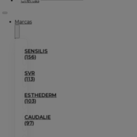
Ofertas
Marcas
SENSILIS
(156)
SVR
(113)
ESTHEDERM
(103)
CAUDALIE
(97)