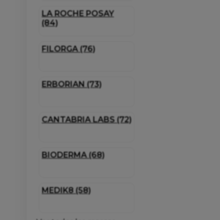
LA ROCHE POSAY
(84)
FILORGA (76)
ERBORIAN (73)
CANTABRIA LABS (72)
BIODERMA (68)
MEDIK8 (58)