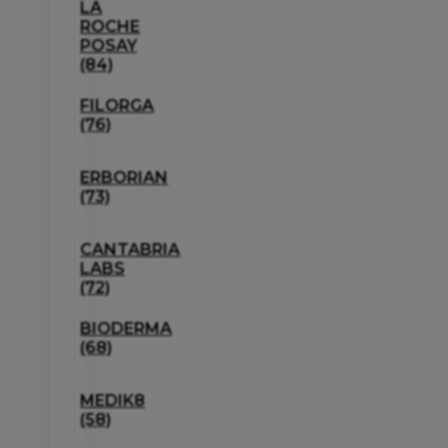
LA
ROCHE
POSAY
(84)
FILORGA
(76)
ERBORIAN
(73)
CANTABRIA
LABS
(72)
BIODERMA
(68)
MEDIK8
(58)