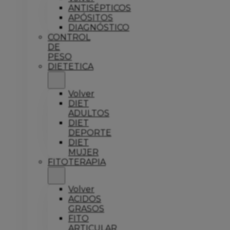
ANTISÉPTICOS
APÓSITOS
DIAGNÓSTICO
CONTROL
DE
PESO
DIETETICA
Volver
DIET
ADULTOS
DIET
DEPORTE
DIET
MUJER
FITOTERAPIA
Volver
ACIDOS
GRASOS
FITO
ARTICULAR