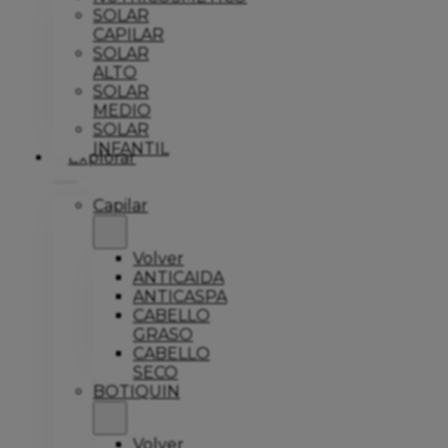
SOLAR
CAPILAR
SOLAR
ALTO
SOLAR
MEDIO
SOLAR
INFANTIL
Explorar
Capilar
Volver
ANTICAIDA
ANTICASPA
CABELLO
GRASO
CABELLO
SECO
BOTIQUIN
Volver