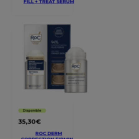
FILL + TREAT SERUM
Disponible
35,30
€
ROC DERM