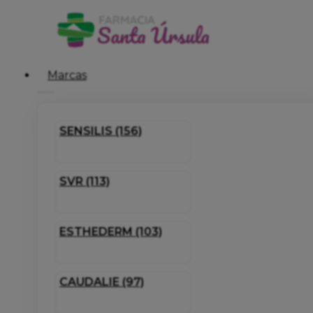
Marcas
SENSILIS (156)
SVR (113)
ESTHEDERM (103)
CAUDALIE (97)