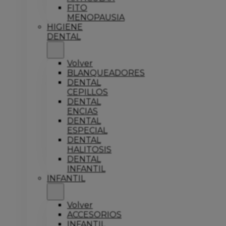
FITO
MENOPAUSIA
HIGIENE
DENTAL
Volver
BLANQUEADORES
DENTAL
CEPILLOS
DENTAL
ENCIAS
DENTAL
ESPECIAL
DENTAL
HALITOSIS
DENTAL
INFANTIL
INFANTIL
Volver
ACCESORIOS
INFANTIL