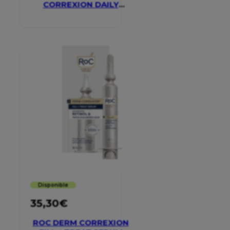
CORREXION DAILY
MOISTURISER SPF 30
Disponible
35,30
€
ROC DERM CORREXION