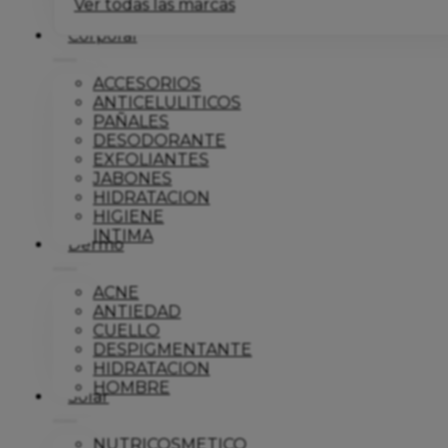
Ver todas las marcas
Corporal
ACCESORIOS
ANTICELULITICOS
PAÑALES
DESODORANTE
EXFOLIANTES
JABONES
HIDRATACION
HIGIENE
INTIMA
Dermo
ACNE
ANTIEDAD
CUELLO
DESPIGMENTANTE
HIDRATACION
HOMBRE
Solar
NUTRICOSMETICO