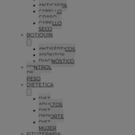
ANTICASPA
CABELLO
GRASO
CABELLO
SECO
BOTIQUIN
ANTISÉPTICOS
APÓSITOS
DIAGNÓSTICO
CONTROL
DE
PESO
DIETETICA
DIET
ADULTOS
DIET
DEPORTE
DIET
MUJER
FITOTERAPIA