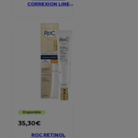
CORREXION LINE
SMOOTHING EYE
CREAM
Disponible
35,30
€
ROC RETINOL