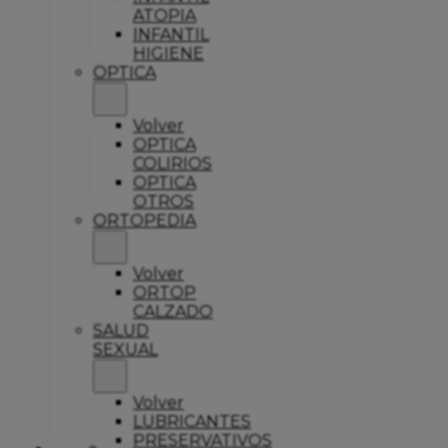
ATOPIA
INFANTIL
HIGIENE
OPTICA
Volver
OPTICA
COLIRIOS
OPTICA
OTROS
ORTOPEDIA
Volver
ORTOP
CALZADO
SALUD
SEXUAL
Volver
LUBRICANTES
PRESERVATIVOS