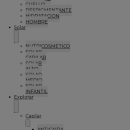
CUELLO
DESPIGMENTANTE
HIDRATACION
HOMBRE
Solar
NUTRICOSMETICO
SOLAR
CAPILAR
SOLAR
ALTO
SOLAR
MEDIO
SOLAR
INFANTIL
Explorar
Capilar
ANTICAIDA