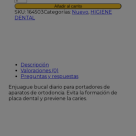
COLUTORIO
Añadir al carrito
LIMA
SKU:
164503
Categorías:
Nuevo
,
HIGIENE
FRESCA
DENTAL
500ML
cantidad
Descripción
Valoraciones (0)
Preguntas y respuestas
Enjuague bucal diario para portadores de
aparatos de ortodoncia. Evita la formación de
placa dental y previene la caries.