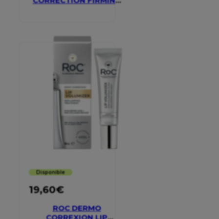
CORRECTION FIRMING
SERUM STICK
Disponible
19,60
€
ROC DERMO
CORREXION LIP