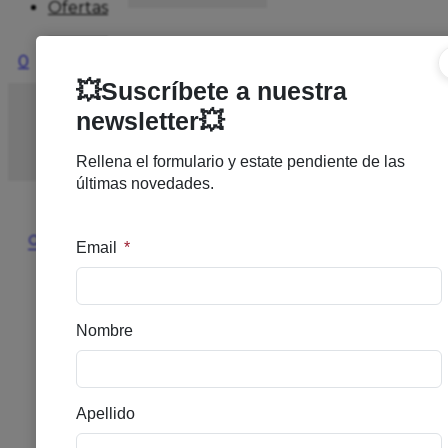
Ofertas
0
Inicio
/
Nuevo
/
ORTOLACER COLUTORIO LIMA
FRESCA 500ML
🔍