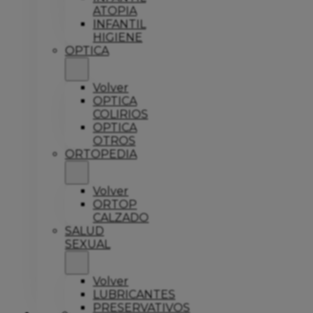
ATOPIA
INFANTIL
HIGIENE
OPTICA
Volver
OPTICA
COLIRIOS
OPTICA
OTROS
ORTOPEDIA
Volver
ORTOP
CALZADO
SALUD
SEXUAL
Volver
LUBRICANTES
PRESERVATIVOS