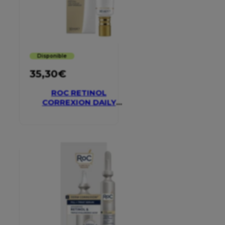
Disponible
35,30
€
ROC RETINOL
CORREXION DAILY
MOISTURISER SPF 30