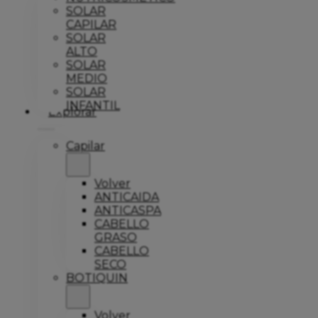
SOLAR
CAPILAR
SOLAR
ALTO
SOLAR
MEDIO
SOLAR
INFANTIL
Explorar
Capilar
Volver
ANTICAIDA
ANTICASPA
CABELLO
GRASO
CABELLO
SECO
BOTIQUIN
Volver