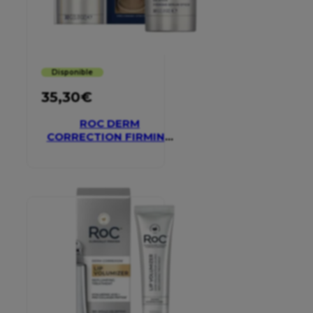
Disponible
35,30
€
ROC DERM
CORRECTION FIRMING
SERUM STICK