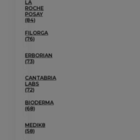
LA
ROCHE
POSAY
(84)
FILORGA
(76)
ERBORIAN
(73)
CANTABRIA
LABS
(72)
BIODERMA
(68)
MEDIK8
(58)