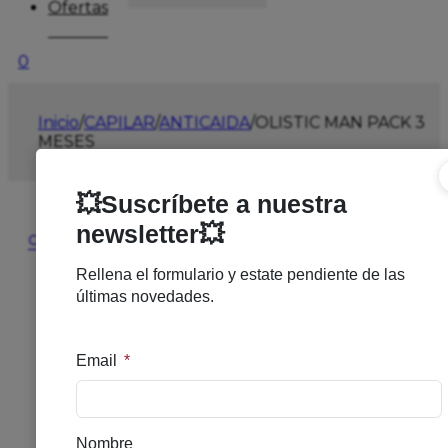
Ofertas
0
Inicio
/
CAPILAR
/
ANTICAIDA
/
OLISTIC MAN PACK 3
MESES
🔍