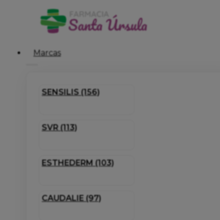
Marcas
SENSILIS (156)
SVR (113)
ESTHEDERM (103)
CAUDALIE (97)