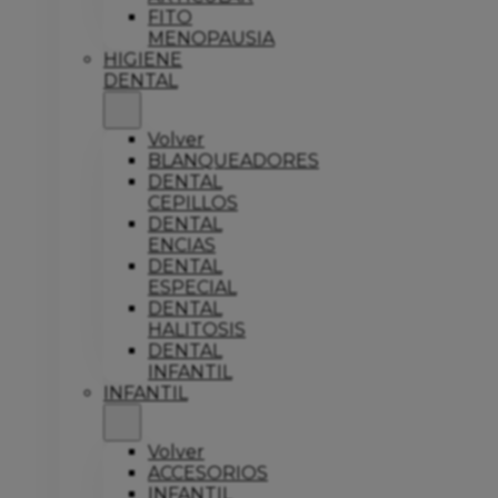
FITO
MENOPAUSIA
HIGIENE
DENTAL
Volver
BLANQUEADORES
DENTAL
CEPILLOS
DENTAL
ENCIAS
DENTAL
ESPECIAL
DENTAL
HALITOSIS
DENTAL
INFANTIL
INFANTIL
Volver
ACCESORIOS
INFANTIL