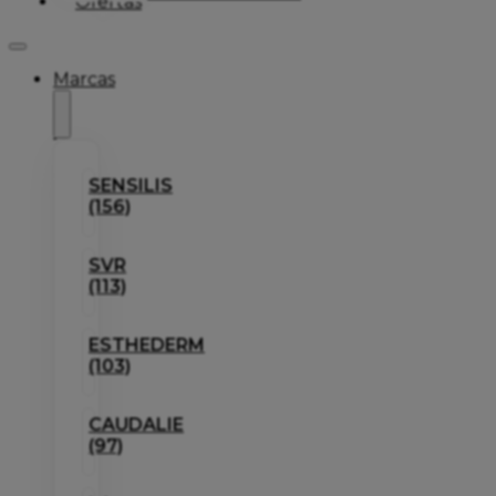
Ofertas
Marcas
SENSILIS
(156)
SVR
(113)
ESTHEDERM
(103)
CAUDALIE
(97)