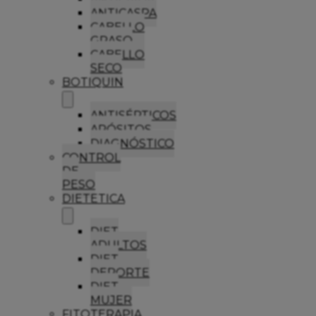
ANTICASPA
CABELLO
GRASO
CABELLO
SECO
BOTIQUIN
ANTISÉPTICOS
APÓSITOS
DIAGNÓSTICO
CONTROL
DE
PESO
DIETETICA
DIET
ADULTOS
DIET
DEPORTE
DIET
MUJER
FITOTERAPIA