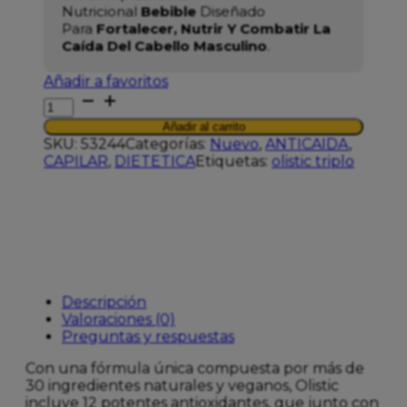
Nutricional
Bebible
Diseñado
Para
Fortalecer, Nutrir Y Combatir La
Caída Del Cabello Masculino
.
Añadir a favoritos
OLISTIC
MAN
Añadir al carrito
PACK
SKU:
53244
Categorías:
Nuevo
,
ANTICAIDA
,
3
CAPILAR
,
DIETETICA
Etiquetas:
olistic triplo
MESES
cantidad
Descripción
Valoraciones (0)
Preguntas y respuestas
Con una fórmula única compuesta por más de
30 ingredientes naturales y veganos, Olistic
incluye 12 potentes antioxidantes, que junto con