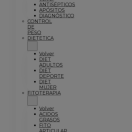
ANTISÉPTICOS
APÓSITOS
DIAGNÓSTICO
CONTROL
DE
PESO
DIETETICA
Volver
DIET
ADULTOS
DIET
DEPORTE
DIET
MUJER
FITOTERAPIA
Volver
ACIDOS
GRASOS
FITO
ARTICULAR