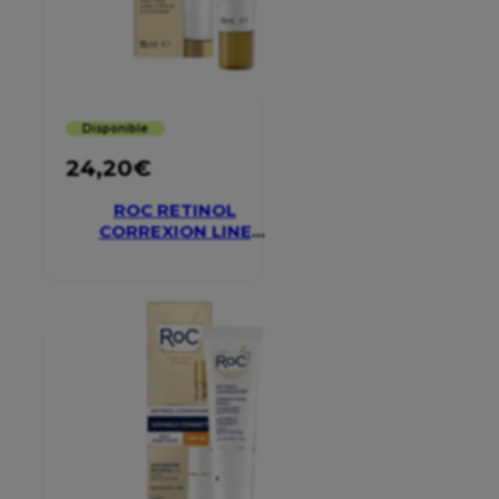
Disponible
24,20
€
ROC RETINOL
CORREXION LINE
SMOOTHING EYE
CREAM