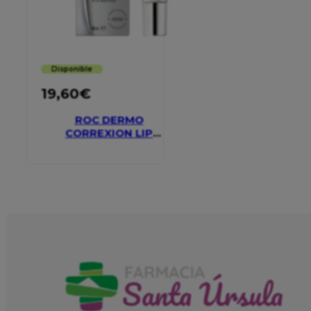
Disponible
19,60
€
ROC DERMO
CORREXION LIP
VOLUMIZER