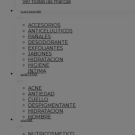
Ver todas las marcas
Corporal
ACCESORIOS
ANTICELULITICOS
PAÑALES
DESODORANTE
EXFOLIANTES
JABONES
HIDRATACION
HIGIENE
INTIMA
Dermo
ACNE
ANTIEDAD
CUELLO
DESPIGMENTANTE
HIDRATACION
HOMBRE
Solar
NUTRICOSMETICO