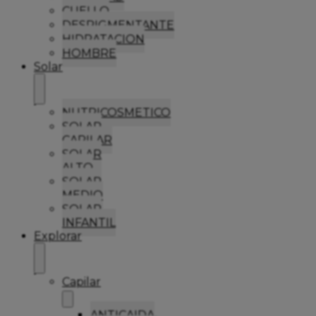
CUELLO
DESPIGMENTANTE
HIDRATACION
HOMBRE
Solar
NUTRICOSMETICO
SOLAR
CAPILAR
SOLAR
ALTO
SOLAR
MEDIO
SOLAR
INFANTIL
Explorar
Capilar
ANTICAIDA