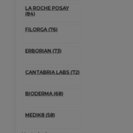
LA ROCHE POSAY
(84)
FILORGA (76)
ERBORIAN (73)
CANTABRIA LABS (72)
BIODERMA (68)
MEDIK8 (58)