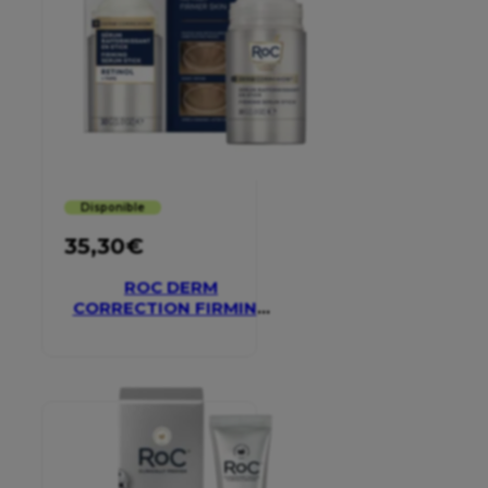
Disponible
35,30
€
ROC DERM
CORRECTION FIRMING
SERUM STICK