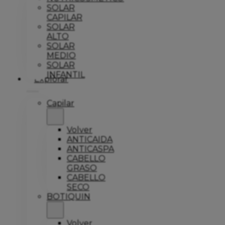
SOLAR
CAPILAR
SOLAR
ALTO
SOLAR
MEDIO
SOLAR
INFANTIL
Explorar
Capilar
Volver
ANTICAIDA
ANTICASPA
CABELLO
GRASO
CABELLO
SECO
BOTIQUIN
Volver