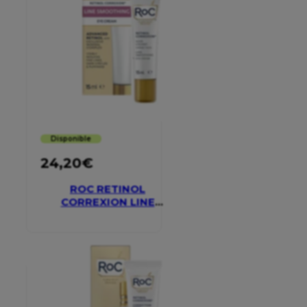
Disponible
24,20
€
ROC RETINOL
CORREXION LINE
SMOOTHING EYE
CREAM