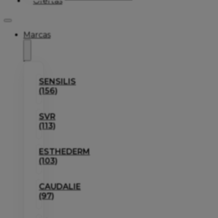
Ofertas
Marcas
SENSILIS
(156)
SVR
(113)
ESTHEDERM
(103)
CAUDALIE
(97)