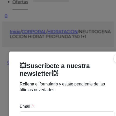
Ofertas
0
Inicio
/
CORPORAL
/
HIDRATACION
/
NEUTROGENA
LOCION HIDRAT PROFUNDA 750 1+1
🔍