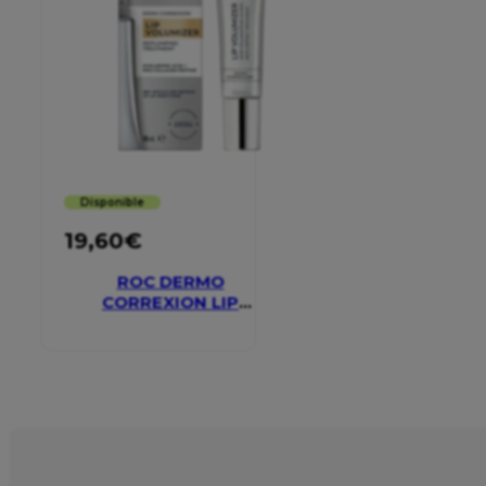
Disponible
19,60
€
ROC DERMO
CORREXION LIP
VOLUMIZER