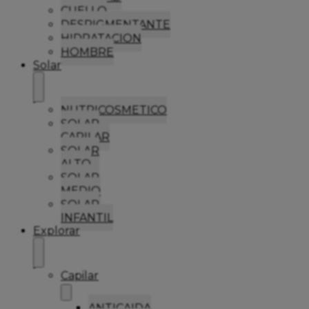
CUELLO
DESPIGMENTANTE
HIDRATACION
HOMBRE
Solar
NUTRICOSMETICO
SOLAR
CAPILAR
SOLAR
ALTO
SOLAR
MEDIO
SOLAR
INFANTIL
Explorar
Capilar
ANTICAIDA