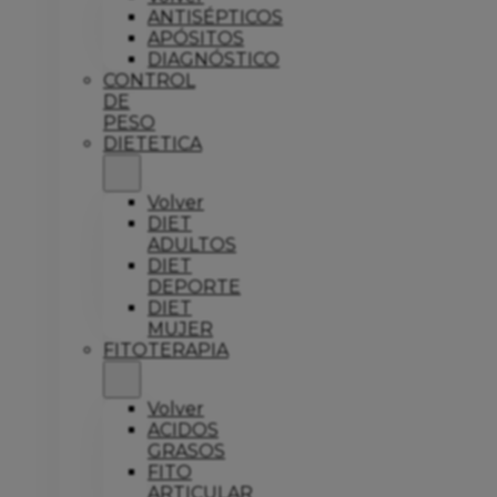
ANTISÉPTICOS
APÓSITOS
DIAGNÓSTICO
CONTROL
DE
PESO
DIETETICA
Volver
DIET
ADULTOS
DIET
DEPORTE
DIET
MUJER
FITOTERAPIA
Volver
ACIDOS
GRASOS
FITO
ARTICULAR