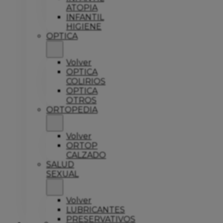
ATOPIA
INFANTIL
HIGIENE
OPTICA
Volver
OPTICA
COLIRIOS
OPTICA
OTROS
ORTOPEDIA
Volver
ORTOP
CALZADO
SALUD
SEXUAL
Volver
LUBRICANTES
PRESERVATIVOS