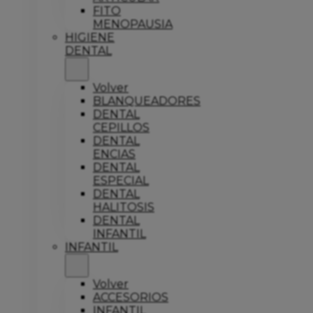
FITO
MENOPAUSIA
HIGIENE
DENTAL
Volver
BLANQUEADORES
DENTAL
CEPILLOS
DENTAL
ENCIAS
DENTAL
ESPECIAL
DENTAL
HALITOSIS
DENTAL
INFANTIL
INFANTIL
Volver
ACCESORIOS
INFANTIL