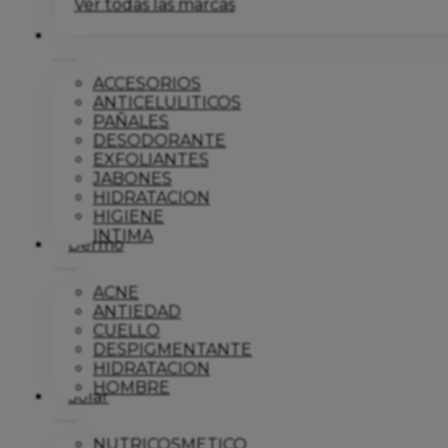
Ver todas las marcas
Corporal
ACCESORIOS
ANTICELULITICOS
PAÑALES
DESODORANTE
EXFOLIANTES
JABONES
HIDRATACION
HIGIENE
INTIMA
Dermo
ACNE
ANTIEDAD
CUELLO
DESPIGMENTANTE
HIDRATACION
HOMBRE
Solar
NUTRICOSMETICO