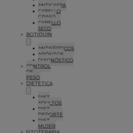
ANTICASPA
CABELLO
GRASO
CABELLO
SECO
BOTIQUIN
ANTISÉPTICOS
APÓSITOS
DIAGNÓSTICO
CONTROL
DE
PESO
DIETETICA
DIET
ADULTOS
DIET
DEPORTE
DIET
MUJER
FITOTERAPIA