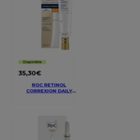
Disponible
35,30
€
ROC RETINOL
CORREXION DAILY
MOISTURISER SPF 30