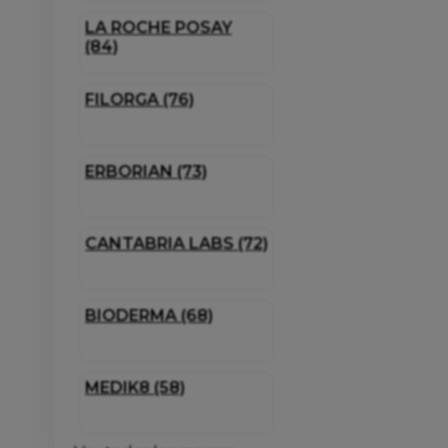
LA ROCHE POSAY
(84)
FILORGA (76)
ERBORIAN (73)
CANTABRIA LABS (72)
BIODERMA (68)
MEDIK8 (58)