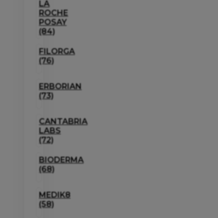
LA
ROCHE
POSAY
(84)
FILORGA
(76)
ERBORIAN
(73)
CANTABRIA
LABS
(72)
BIODERMA
(68)
MEDIK8
(58)