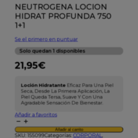
NEUTROGENA LOCION
HIDRAT PROFUNDA 750
1+1
Se el primero en puntuar
Solo quedan 1 disponibles
21,95
€
Loción Hidratante
Eficaz Para Una Piel
Seca, Desde La Primera Aplicación, La
Piel Queda Tersa, Suave Y Con Una
Agradable Sensación De Bienestar.
Añadir a favoritos
NEUTROGENA
LOCION
Añadir al carrito
HIDRAT
SKU:
155099
Categorías:
CORPORAL
,
PROFUNDA