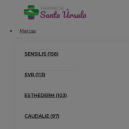
Marcas
SENSILIS (156)
SVR (113)
ESTHEDERM (103)
CAUDALIE (97)