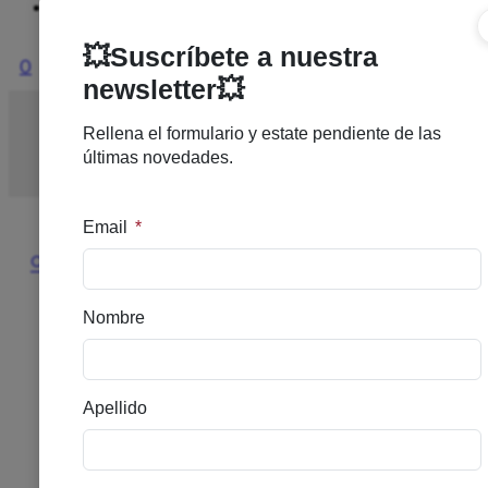
Ofertas
0
Inicio
/
DERMOCOSMETICA
/
ACNE
/
NEOSTRATA
GEL FTE SALICILICO 100ML 15%
🔍