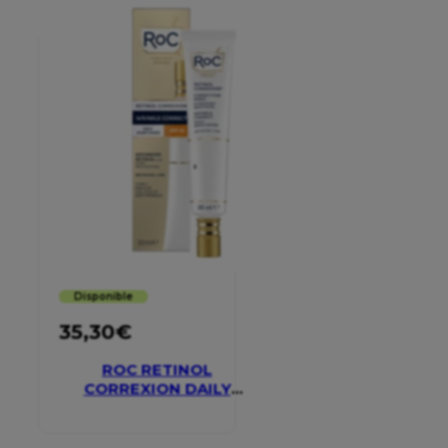
Disponible
35,30
€
ROC RETINOL
CORREXION DAILY
MOISTURISER SPF 30