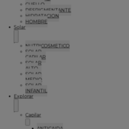
CUELLO
DESPIGMENTANTE
HIDRATACION
HOMBRE
Solar
NUTRICOSMETICO
SOLAR
CAPILAR
SOLAR
ALTO
SOLAR
MEDIO
SOLAR
INFANTIL
Explorar
Capilar
ANTICAIDA