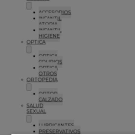
ACCESORIOS
INFANTIL
ATOPIA
INFANTIL
HIGIENE
OPTICA
OPTICA
COLIRIOS
OPTICA
OTROS
ORTOPEDIA
ORTOP
CALZADO
SALUD
SEXUAL
LUBRICANTES
PRESERVATIVOS