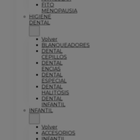
FITO
MENOPAUSIA
HIGIENE
DENTAL
Volver
BLANQUEADORES
DENTAL
CEPILLOS
DENTAL
ENCIAS
DENTAL
ESPECIAL
DENTAL
HALITOSIS
DENTAL
INFANTIL
INFANTIL
Volver
ACCESORIOS
INFANTIL