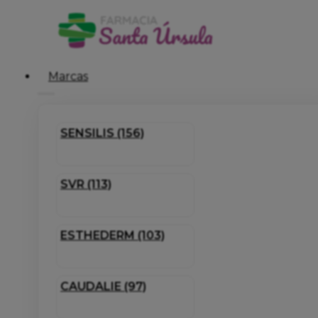
Marcas
SENSILIS (156)
SVR (113)
ESTHEDERM (103)
CAUDALIE (97)