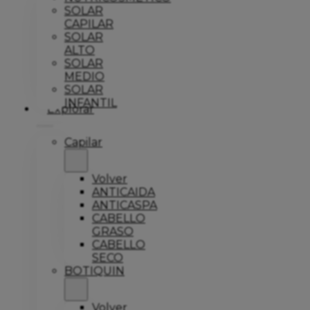
SOLAR
CAPILAR
SOLAR
ALTO
SOLAR
MEDIO
SOLAR
INFANTIL
Explorar
Capilar
Volver
ANTICAIDA
ANTICASPA
CABELLO
GRASO
CABELLO
SECO
BOTIQUIN
Volver