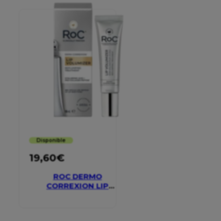
Disponible
19,60
€
ROC DERMO
CORREXION LIP
VOLUMIZER