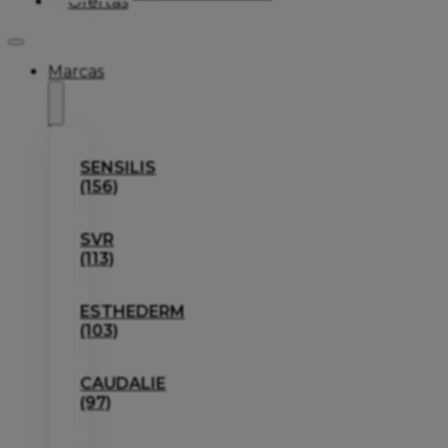
Ofertas
Marcas
SENSILIS
(156)
SVR
(113)
ESTHEDERM
(103)
CAUDALIE
(97)