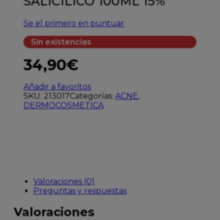
SALICILICO 100ML 15%
Se el primero en puntuar
Sin existencias
34,90
€
Añadir a favoritos
SKU:
213017
Categorías:
ACNE
,
DERMOCOSMETICA
Valoraciones (0)
Preguntas y respuestas
Valoraciones