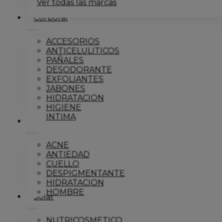
Ver todas las marcas
Corporal
ACCESORIOS
ANTICELULITICOS
PAÑALES
DESODORANTE
EXFOLIANTES
JABONES
HIDRATACION
HIGIENE
INTIMA
Dermo
ACNE
ANTIEDAD
CUELLO
DESPIGMENTANTE
HIDRATACION
HOMBRE
Solar
NUTRICOSMETICO