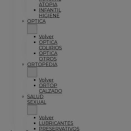
ATOPIA
INFANTIL
HIGIENE
OPTICA
Volver
OPTICA
COLIRIOS
OPTICA
OTROS
ORTOPEDIA
Volver
ORTOP
CALZADO
SALUD
SEXUAL
Volver
LUBRICANTES
PRESERVATIVOS