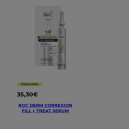
Disponible
35,30
€
ROC DERM CORREXION
FILL + TREAT SERUM