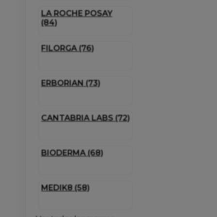
LA ROCHE POSAY
(84)
FILORGA (76)
ERBORIAN (73)
CANTABRIA LABS (72)
BIODERMA (68)
MEDIK8 (58)