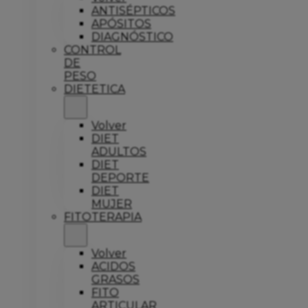
ANTISÉPTICOS
APÓSITOS
DIAGNÓSTICO
CONTROL
DE
PESO
DIETETICA
Volver
DIET
ADULTOS
DIET
DEPORTE
DIET
MUJER
FITOTERAPIA
Volver
ACIDOS
GRASOS
FITO
ARTICULAR