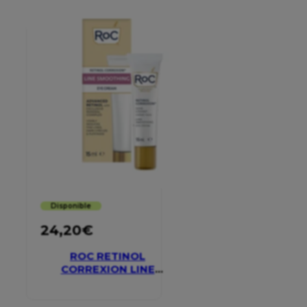
Disponible
24,20
€
ROC RETINOL
CORREXION LINE
SMOOTHING EYE
CREAM