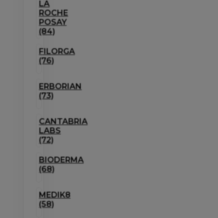
LA
ROCHE
POSAY
(84)
FILORGA
(76)
ERBORIAN
(73)
CANTABRIA
LABS
(72)
BIODERMA
(68)
MEDIK8
(58)