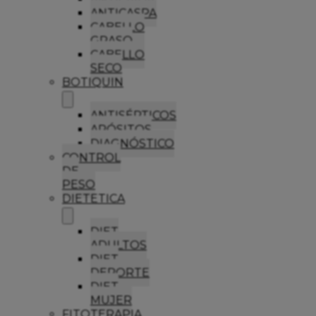
ANTICASPA
CABELLO
GRASO
CABELLO
SECO
BOTIQUIN
ANTISÉPTICOS
APÓSITOS
DIAGNÓSTICO
CONTROL
DE
PESO
DIETETICA
DIET
ADULTOS
DIET
DEPORTE
DIET
MUJER
FITOTERAPIA