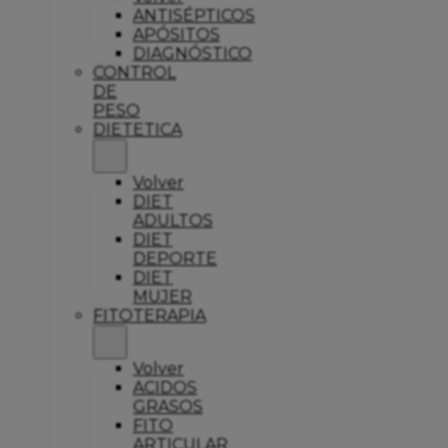
ANTISÉPTICOS
APÓSITOS
DIAGNÓSTICO
CONTROL
DE
PESO
DIETETICA
Volver
DIET
ADULTOS
DIET
DEPORTE
DIET
MUJER
FITOTERAPIA
Volver
ACIDOS
GRASOS
FITO
ARTICULAR