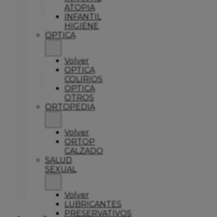
ATOPIA
INFANTIL
HIGIENE
OPTICA
Volver
OPTICA
COLIRIOS
OPTICA
OTROS
ORTOPEDIA
Volver
ORTOP
CALZADO
SALUD
SEXUAL
Volver
LUBRICANTES
PRESERVATIVOS