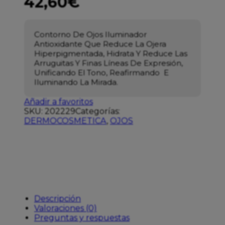
42,60
€
Contorno De Ojos Iluminador
Antioxidante Que Reduce La Ojera
Hiperpigmentada, Hidrata Y Reduce Las
Arruguitas Y Finas Líneas De Expresión,
Unificando El Tono, Reafirmando E
Iluminando La Mirada.
Añadir a favoritos
SKU:
202229
Categorías:
DERMOCOSMETICA
,
OJOS
Descripción
Valoraciones (0)
Preguntas y respuestas