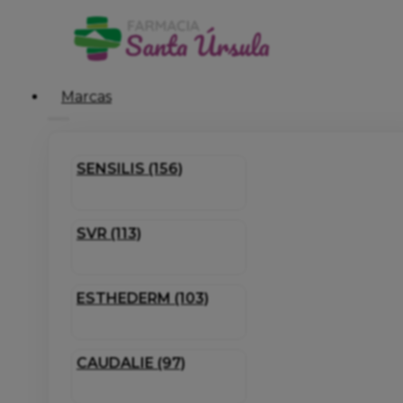
Marcas
SENSILIS (156)
SVR (113)
ESTHEDERM (103)
CAUDALIE (97)