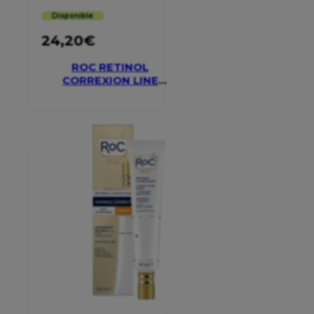
Disponible
24,20
€
ROC RETINOL
CORREXION LINE
SMOOTHING EYE
CREAM