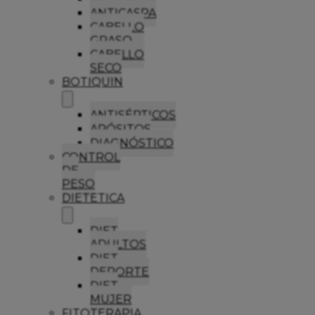
ANTICASPA
CABELLO
GRASO
CABELLO
SECO
BOTIQUIN
ANTISÉPTICOS
APÓSITOS
DIAGNÓSTICO
CONTROL
DE
PESO
DIETETICA
DIET
ADULTOS
DIET
DEPORTE
DIET
MUJER
FITOTERAPIA