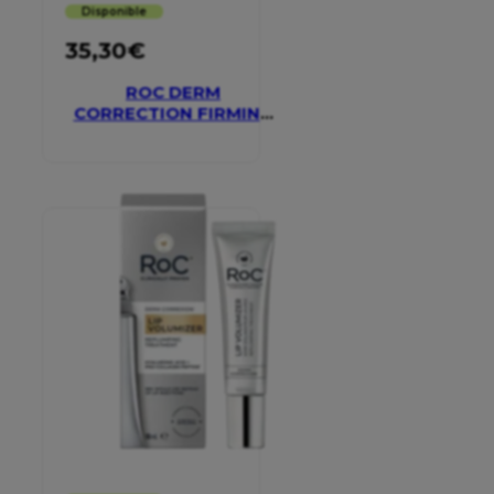
Disponible
35,30
€
ROC DERM
CORRECTION FIRMING
SERUM STICK