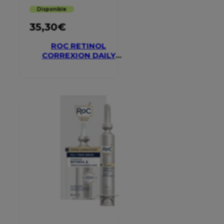
Disponible
35,30
€
ROC RETINOL
CORREXION DAILY
MOISTURISER SPF 30