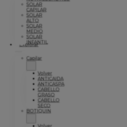
SOLAR
CAPILAR
SOLAR
ALTO
SOLAR
MEDIO
SOLAR
INFANTIL
Explorar
Capilar
Volver
ANTICAIDA
ANTICASPA
CABELLO
GRASO
CABELLO
SECO
BOTIQUIN
Volver