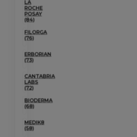
LA
ROCHE
POSAY
(84)
FILORGA
(76)
ERBORIAN
(73)
CANTABRIA
LABS
(72)
BIODERMA
(68)
MEDIK8
(58)