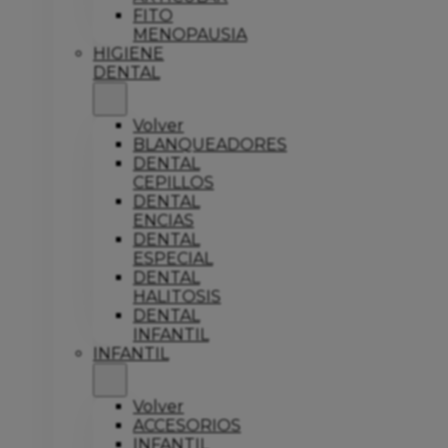
FITO
MENOPAUSIA
HIGIENE
DENTAL
Volver
BLANQUEADORES
DENTAL
CEPILLOS
DENTAL
ENCIAS
DENTAL
ESPECIAL
DENTAL
HALITOSIS
DENTAL
INFANTIL
INFANTIL
Volver
ACCESORIOS
INFANTIL