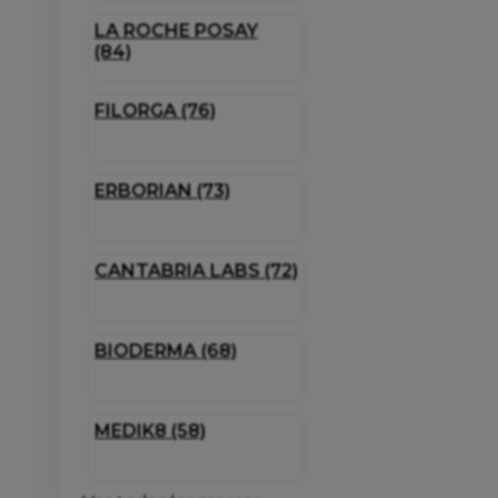
LA ROCHE POSAY
(84)
FILORGA (76)
ERBORIAN (73)
CANTABRIA LABS (72)
BIODERMA (68)
MEDIK8 (58)