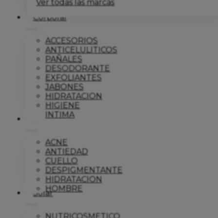
Ver todas las marcas
Corporal
ACCESORIOS
ANTICELULITICOS
PAÑALES
DESODORANTE
EXFOLIANTES
JABONES
HIDRATACION
HIGIENE
INTIMA
Dermo
ACNE
ANTIEDAD
CUELLO
DESPIGMENTANTE
HIDRATACION
HOMBRE
Solar
NUTRICOSMETICO