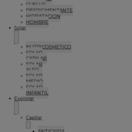
CUELLO
DESPIGMENTANTE
HIDRATACION
HOMBRE
Solar
NUTRICOSMETICO
SOLAR
CAPILAR
SOLAR
ALTO
SOLAR
MEDIO
SOLAR
INFANTIL
Explorar
Capilar
ANTICAIDA