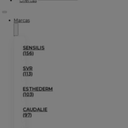
Ofertas
Marcas
SENSILIS
(156)
SVR
(113)
ESTHEDERM
(103)
CAUDALIE
(97)