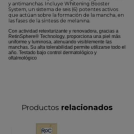
y antimanchas. Incluye Whitening Booster
System, un sistema de seis (6) potentes activos
que actúan sobre la formación de la mancha, en
las fases de la síntesis de melanina.
Con actividad retexturizante y renovadora, gracias a
RetinSphere® Technology, proporciona una piel más
uniforme y luminosa, atenuando visiblemente las
manchas. Su alta tolerabilidad permite utilizarse todo el
año. Testado bajo control dermatológico y
oftalmológico
Productos
relacionados