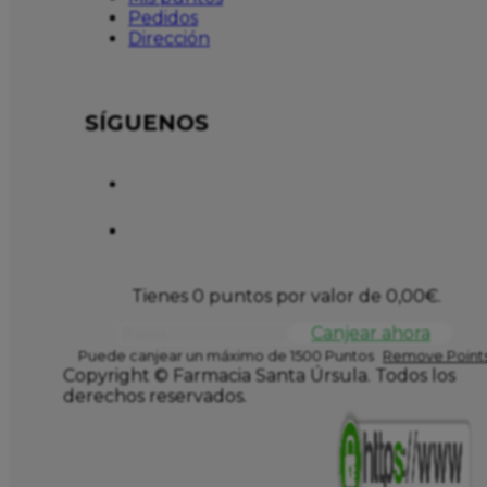
Pedidos
Dirección
SÍGUENOS
Tienes 0 puntos por valor de
0,00
€
.
Canjear ahora
Puede canjear un máximo de 1500 Puntos
Remove Points
Copyright © Farmacia Santa Úrsula. Todos los
derechos reservados.