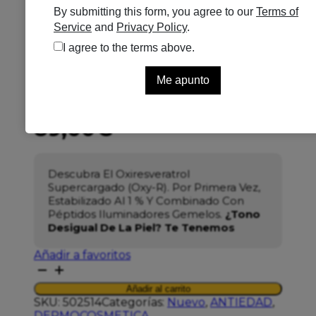
MEDIK8 OXYR P0EPTIDES
2X10ML
Se el primero en puntuar
Solo quedan 1 disponibles
89,00
€
Descubra El Oxiresveratrol
Supercargado (Oxy-R).
Por Primera Vez,
Estabilizado Al 1 % Y Combinado Con
Péptidos Iluminadores Gemelos.
¿Tono
Desigual De La Piel? Te Tenemos
Añadir a favoritos
MEDIK8
OXYR
Añadir al carrito
P0EPTIDES
SKU:
502514
Categorías:
Nuevo
,
ANTIEDAD
,
2X10ML
DERMOCOSMETICA