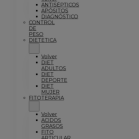
ANTISÉPTICOS
APÓSITOS
DIAGNÓSTICO
CONTROL
DE
PESO
DIETETICA
Volver
DIET
ADULTOS
DIET
DEPORTE
DIET
MUJER
FITOTERAPIA
Volver
ACIDOS
GRASOS
FITO
ARTICULAR