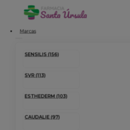
Marcas
SENSILIS (156)
SVR (113)
ESTHEDERM (103)
CAUDALIE (97)