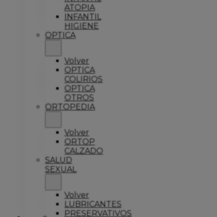
ATOPIA
INFANTIL
HIGIENE
OPTICA
Volver
OPTICA
COLIRIOS
OPTICA
OTROS
ORTOPEDIA
Volver
ORTOP
CALZADO
SALUD
SEXUAL
Volver
LUBRICANTES
PRESERVATIVOS