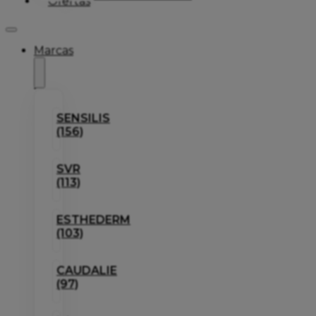
Ofertas
Marcas
SENSILIS
(156)
SVR
(113)
ESTHEDERM
(103)
CAUDALIE
(97)