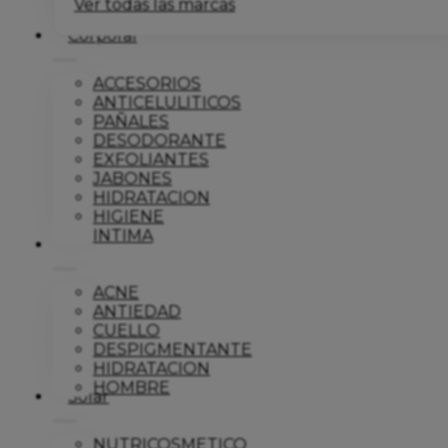
Ver todas las marcas
Corporal
ACCESORIOS
ANTICELULITICOS
PAÑALES
DESODORANTE
EXFOLIANTES
JABONES
HIDRATACION
HIGIENE
INTIMA
Dermo
ACNE
ANTIEDAD
CUELLO
DESPIGMENTANTE
HIDRATACION
HOMBRE
Solar
NUTRICOSMETICO