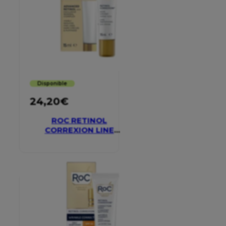
Disponible
24,20
€
ROC RETINOL
CORREXION LINE
SMOOTHING EYE
CREAM