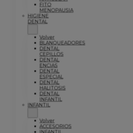
FITO
MENOPAUSIA
HIGIENE
DENTAL
Volver
BLANQUEADORES
DENTAL
CEPILLOS
DENTAL
ENCIAS
DENTAL
ESPECIAL
DENTAL
HALITOSIS
DENTAL
INFANTIL
INFANTIL
Volver
ACCESORIOS
INFANTIL