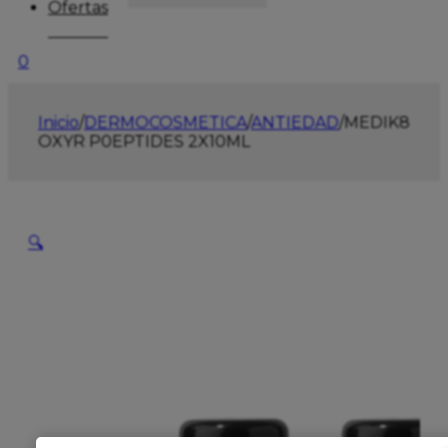
Ofertas
0
Inicio
/
DERMOCOSMETICA
/
ANTIEDAD
/
MEDIK8
OXYR P0EPTIDES 2X10ML
🔍