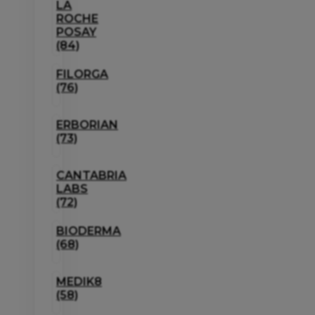
LA
ROCHE
POSAY
(84)
FILORGA
(76)
ERBORIAN
(73)
CANTABRIA
LABS
(72)
BIODERMA
(68)
MEDIK8
(58)