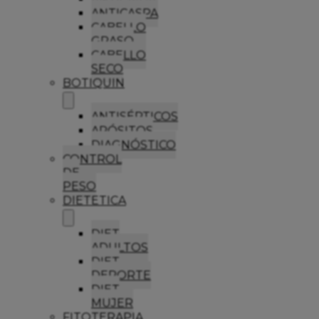
ANTICASPA
CABELLO
GRASO
CABELLO
SECO
BOTIQUIN
ANTISÉPTICOS
APÓSITOS
DIAGNÓSTICO
CONTROL
DE
PESO
DIETETICA
DIET
ADULTOS
DIET
DEPORTE
DIET
MUJER
FITOTERAPIA