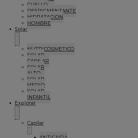
CUELLO
DESPIGMENTANTE
HIDRATACION
HOMBRE
Solar
NUTRICOSMETICO
SOLAR
CAPILAR
SOLAR
ALTO
SOLAR
MEDIO
SOLAR
INFANTIL
Explorar
Capilar
ANTICAIDA