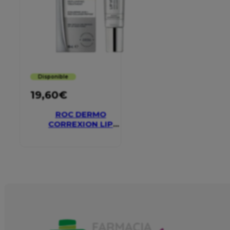
Disponible
19,60
€
ROC DERMO
CORREXION LIP
VOLUMIZER