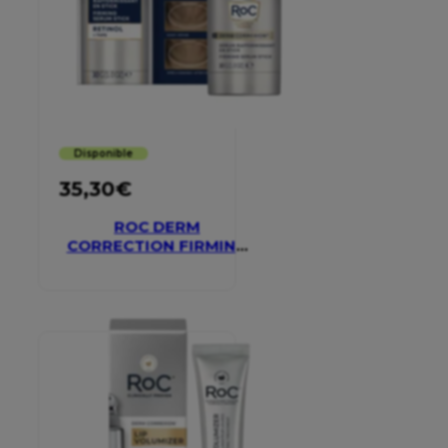
Disponible
35,30
€
ROC DERM
CORRECTION FIRMING
SERUM STICK