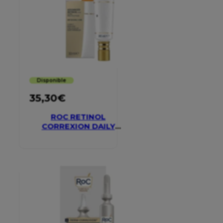
Disponible
35,30
€
ROC RETINOL
CORREXION DAILY
MOISTURISER SPF 30