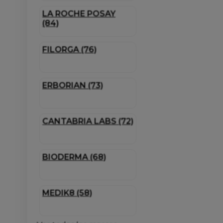
LA ROCHE POSAY
(84)
FILORGA (76)
ERBORIAN (73)
CANTABRIA LABS (72)
BIODERMA (68)
MEDIK8 (58)