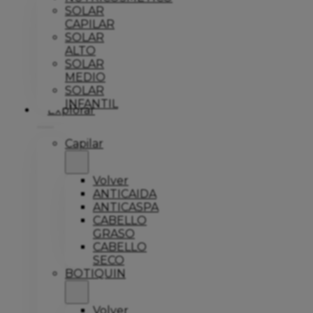
SOLAR
CAPILAR
SOLAR
ALTO
SOLAR
MEDIO
SOLAR
INFANTIL
Explorar
Capilar
Volver
ANTICAIDA
ANTICASPA
CABELLO
GRASO
CABELLO
SECO
BOTIQUIN
Volver