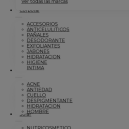
Ver todas las marcas
Corporal
ACCESORIOS
ANTICELULITICOS
PAÑALES
DESODORANTE
EXFOLIANTES
JABONES
HIDRATACION
HIGIENE
INTIMA
Dermo
ACNE
ANTIEDAD
CUELLO
DESPIGMENTANTE
HIDRATACION
HOMBRE
Solar
NUTRICOSMETICO