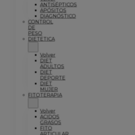
ANTISÉPTICOS
APÓSITOS
DIAGNÓSTICO
CONTROL
DE
PESO
DIETETICA
Volver
DIET
ADULTOS
DIET
DEPORTE
DIET
MUJER
FITOTERAPIA
Volver
ACIDOS
GRASOS
FITO
ARTICULAR