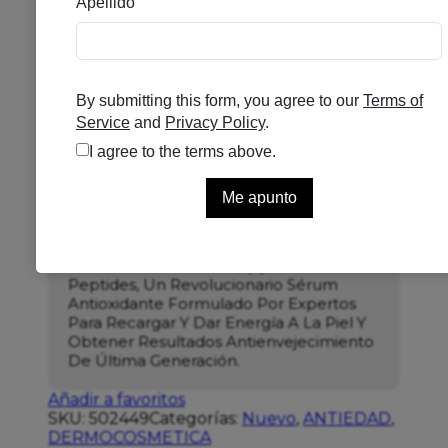
MEDIK8 COPPER PCA
PEPTIDES 30ML
Se el primero en puntuar
Sin existencias
85,00
€
Suero Mineral Péptidico Antioxidante
Reactiva Tu Piel Con Copper PCA
Peptides, Un Revolucionario Sérum
Antioxidante Formulado Por Expertos
Para Recargar Y Dar Energía A La Piel Y
Obtener Resultados Antienvejecimiento
De Última Generación.
Añadir a favoritos
SKU:
502449
Categorías:
Nuevo
,
ANTIEDAD
,
DERMOCOSMETICA