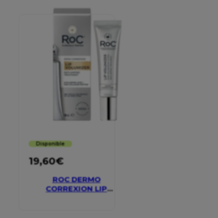
Disponible
19,60
€
ROC DERMO
CORREXION LIP
VOLUMIZER