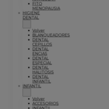
FITO
MENOPAUSIA
HIGIENE
DENTAL
Volver
BLANQUEADORES
DENTAL
CEPILLOS
DENTAL
ENCIAS
DENTAL
ESPECIAL
DENTAL
HALITOSIS
DENTAL
INFANTIL
INFANTIL
Volver
ACCESORIOS
INFANTIL