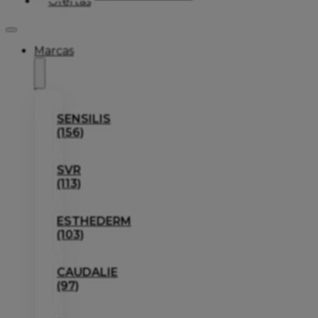
Ofertas
Marcas
SENSILIS
(156)
SVR
(113)
ESTHEDERM
(103)
CAUDALIE
(97)