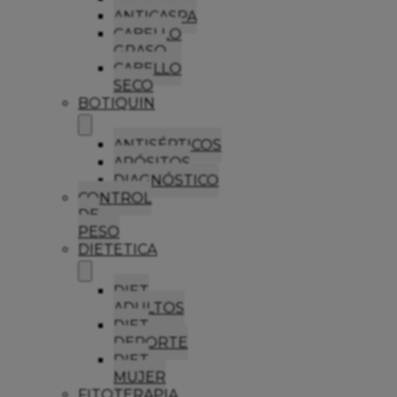
ANTICASPA
CABELLO
GRASO
CABELLO
SECO
BOTIQUIN
ANTISÉPTICOS
APÓSITOS
DIAGNÓSTICO
CONTROL
DE
PESO
DIETETICA
DIET
ADULTOS
DIET
DEPORTE
DIET
MUJER
FITOTERAPIA