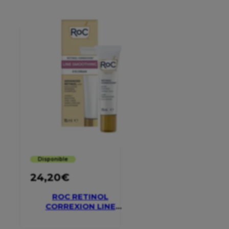
Disponible
24,20
€
ROC RETINOL
CORREXION LINE
SMOOTHING EYE
CREAM