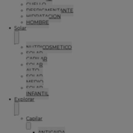
CUELLO
DESPIGMENTANTE
HIDRATACION
HOMBRE
Solar
NUTRICOSMETICO
SOLAR
CAPILAR
SOLAR
ALTO
SOLAR
MEDIO
SOLAR
INFANTIL
Explorar
Capilar
ANTICAIDA