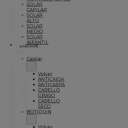
SOLAR
CAPILAR
SOLAR
ALTO
SOLAR
MEDIO
SOLAR
INFANTIL
Explorar
Capilar
Volver
ANTICAIDA
ANTICASPA
CABELLO
GRASO
CABELLO
SECO
BOTIQUIN
Volver