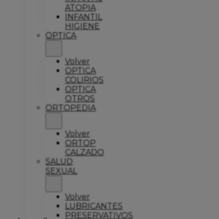
ATOPIA
INFANTIL
HIGIENE
OPTICA
Volver
OPTICA
COLIRIOS
OPTICA
OTROS
ORTOPEDIA
Volver
ORTOP
CALZADO
SALUD
SEXUAL
Volver
LUBRICANTES
PRESERVATIVOS