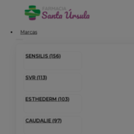
Marcas
SENSILIS (156)
SVR (113)
ESTHEDERM (103)
CAUDALIE (97)