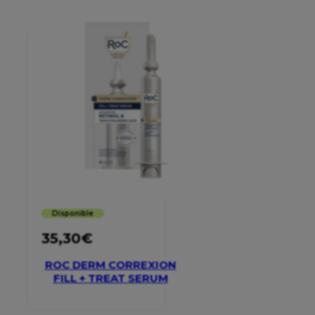
Disponible
35,30
€
ROC DERM CORREXION
FILL + TREAT SERUM