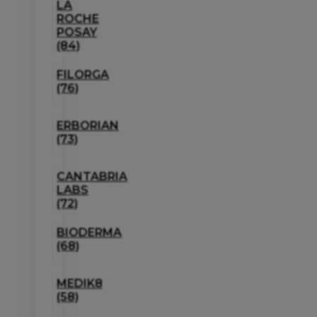
LA
ROCHE
POSAY
(84)
FILORGA
(76)
ERBORIAN
(73)
CANTABRIA
LABS
(72)
BIODERMA
(68)
MEDIK8
(58)