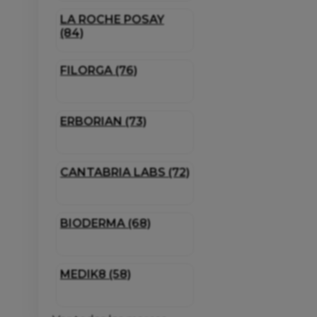
LA ROCHE POSAY
(84)
FILORGA (76)
ERBORIAN (73)
CANTABRIA LABS (72)
BIODERMA (68)
MEDIK8 (58)