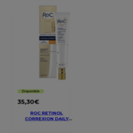
Disponible
35,30
€
ROC RETINOL
CORREXION DAILY
MOISTURISER SPF 30