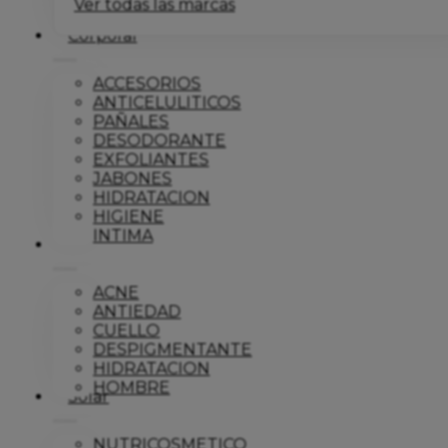
Ver todas las marcas
Corporal
ACCESORIOS
ANTICELULITICOS
PAÑALES
DESODORANTE
EXFOLIANTES
JABONES
HIDRATACION
HIGIENE
INTIMA
Dermo
ACNE
ANTIEDAD
CUELLO
DESPIGMENTANTE
HIDRATACION
HOMBRE
Solar
NUTRICOSMETICO