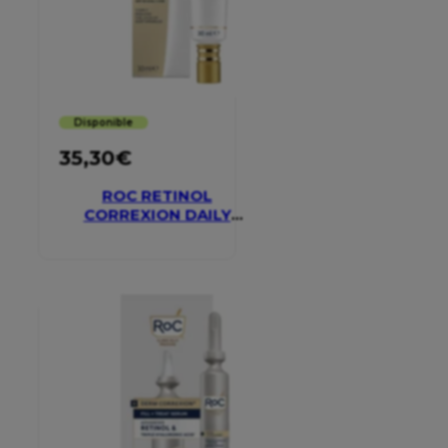
Disponible
35,30
€
ROC RETINOL
CORREXION DAILY
MOISTURISER SPF 30