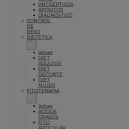
ANTISÉPTICOS
APÓSITOS
DIAGNÓSTICO
CONTROL
DE
PESO
DIETETICA
Volver
DIET
ADULTOS
DIET
DEPORTE
DIET
MUJER
FITOTERAPIA
Volver
ACIDOS
GRASOS
FITO
ARTICULAR