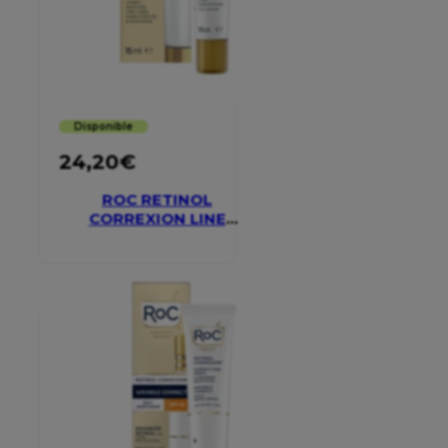
Disponible
24,20
€
ROC RETINOL
CORREXION LINE
SMOOTHING EYE
CREAM