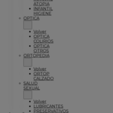
ATOPIA
INFANTIL
HIGIENE
OPTICA
Volver
OPTICA
COLIRIOS
OPTICA
OTROS
ORTOPEDIA
Volver
ORTOP
CALZADO
SALUD
SEXUAL
Volver
LUBRICANTES
PRESERVATIVOS