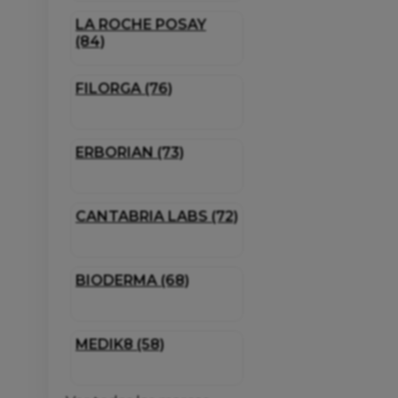
LA ROCHE POSAY
(84)
FILORGA (76)
ERBORIAN (73)
CANTABRIA LABS (72)
BIODERMA (68)
MEDIK8 (58)