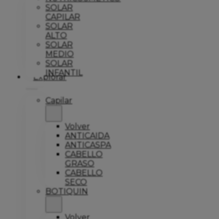
SOLAR
CAPILAR
SOLAR
ALTO
SOLAR
MEDIO
SOLAR
INFANTIL
Explorar
Capilar
Volver
ANTICAIDA
ANTICASPA
CABELLO
GRASO
CABELLO
SECO
BOTIQUIN
Volver