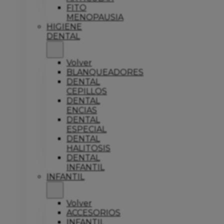
FITO
MENOPAUSIA
HIGIENE
DENTAL
Volver
BLANQUEADORES
DENTAL
CEPILLOS
DENTAL
ENCIAS
DENTAL
ESPECIAL
DENTAL
HALITOSIS
DENTAL
INFANTIL
INFANTIL
Volver
ACCESORIOS
INFANTIL