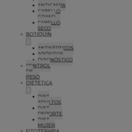
ANTICASPA
CABELLO
GRASO
CABELLO
SECO
BOTIQUIN
ANTISÉPTICOS
APÓSITOS
DIAGNÓSTICO
CONTROL
DE
PESO
DIETETICA
DIET
ADULTOS
DIET
DEPORTE
DIET
MUJER
FITOTERAPIA