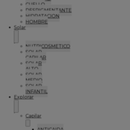
CUELLO
DESPIGMENTANTE
HIDRATACION
HOMBRE
Solar
NUTRICOSMETICO
SOLAR
CAPILAR
SOLAR
ALTO
SOLAR
MEDIO
SOLAR
INFANTIL
Explorar
Capilar
ANTICAIDA