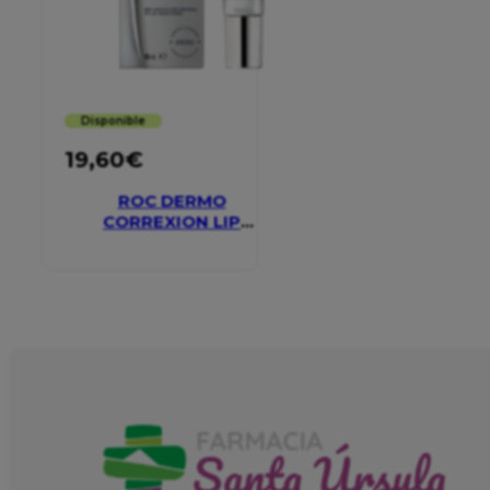
Disponible
19,60
€
ROC DERMO
CORREXION LIP
VOLUMIZER