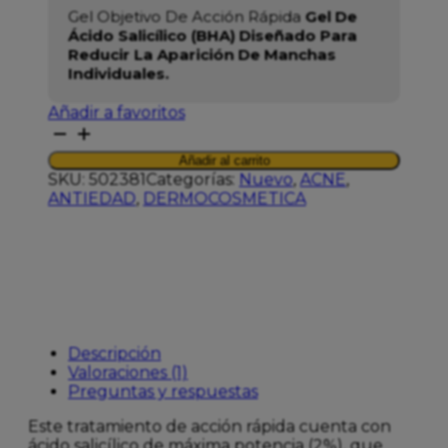
Gel Objetivo De Acción Rápida
Gel De
Ácido Salicílico (BHA) Diseñado Para
Reducir La Aparición De Manchas
Individuales.
Añadir a favoritos
MEDIK8
BLEMISH
Añadir al carrito
SOS
SKU:
502381
Categorías:
Nuevo
,
ACNE
,
15ML
ANTIEDAD
,
DERMOCOSMETICA
cantidad
Descripción
Valoraciones (1)
Preguntas y respuestas
Este tratamiento de acción rápida cuenta con
ácido salicílico de máxima potencia (2%), que