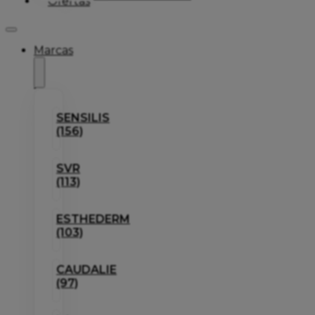
Ofertas
Marcas
SENSILIS
(156)
SVR
(113)
ESTHEDERM
(103)
CAUDALIE
(97)