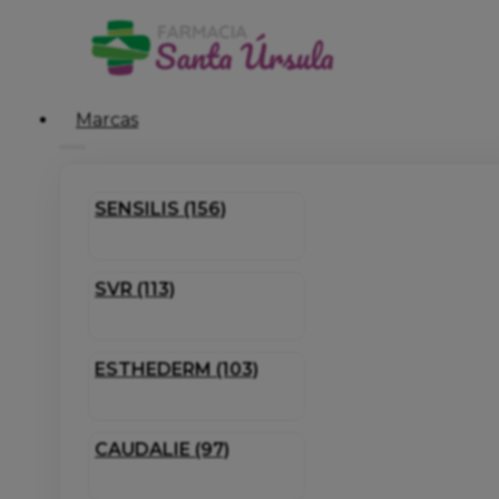
Marcas
SENSILIS (156)
SVR (113)
ESTHEDERM (103)
CAUDALIE (97)