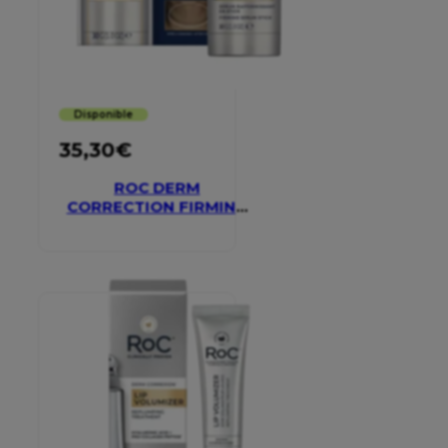
Disponible
35,30
€
ROC DERM
CORRECTION FIRMING
SERUM STICK