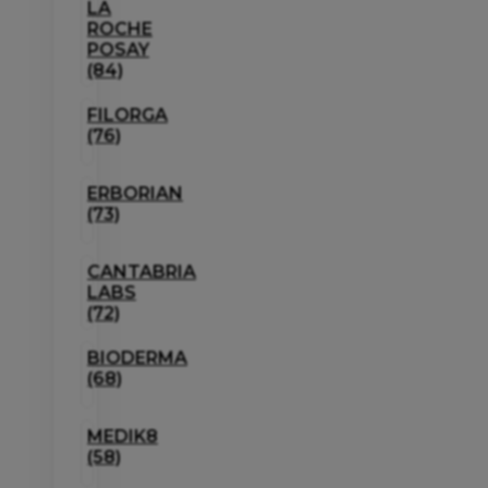
LA
ROCHE
POSAY
(84)
FILORGA
(76)
ERBORIAN
(73)
CANTABRIA
LABS
(72)
BIODERMA
(68)
MEDIK8
(58)