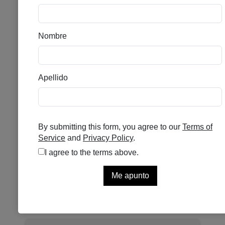
MEDIK8 BLEMISH SOS
15ML
Valorado con
5.00
de 5 en base a
1
valoración de un cliente
1
valoración de cliente
Solo quedan 1 disponibles
35,00
€