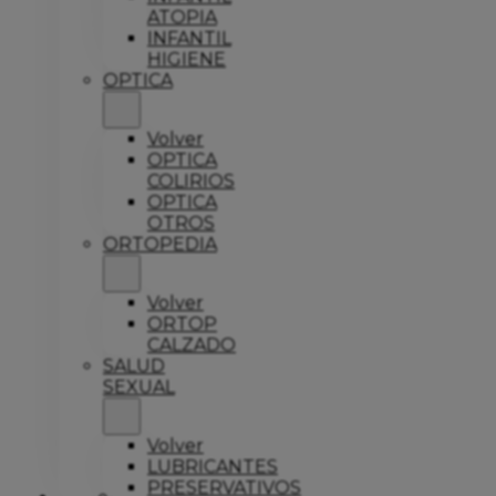
ATOPIA
INFANTIL
HIGIENE
OPTICA
Volver
OPTICA
COLIRIOS
OPTICA
OTROS
ORTOPEDIA
Volver
ORTOP
CALZADO
SALUD
SEXUAL
Volver
LUBRICANTES
PRESERVATIVOS