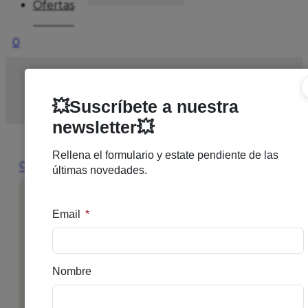
Ofertas
0
Inicio
/
BOTIQUIN
/
PROTECCIÓN
/
MASCARILLA
REWINDER40 8-12 AÑOS NEGRA
🔍