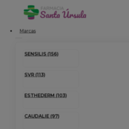
Marcas
SENSILIS (156)
SVR (113)
ESTHEDERM (103)
CAUDALIE (97)