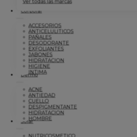
Ver todas las marcas
Corporal
ACCESORIOS
ANTICELULITICOS
PAÑALES
DESODORANTE
EXFOLIANTES
JABONES
HIDRATACION
HIGIENE
INTIMA
Dermo
ACNE
ANTIEDAD
CUELLO
DESPIGMENTANTE
HIDRATACION
HOMBRE
Solar
NUTRICOSMETICO