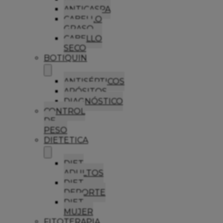
ANTICASPA
CABELLO
GRASO
CABELLO
SECO
BOTIQUIN
ANTISÉPTICOS
APÓSITOS
DIAGNÓSTICO
CONTROL
DE
PESO
DIETETICA
DIET
ADULTOS
DIET
DEPORTE
DIET
MUJER
FITOTERAPIA