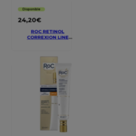
Disponible
24,20
€
ROC RETINOL
CORREXION LINE
SMOOTHING EYE
CREAM