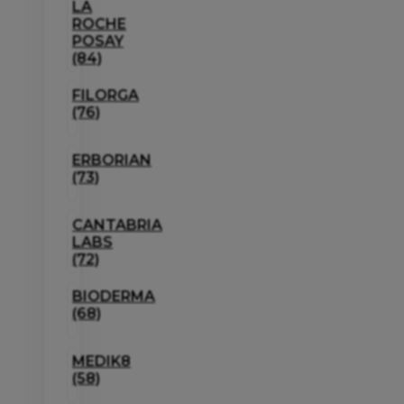
LA
ROCHE
POSAY
(84)
FILORGA
(76)
ERBORIAN
(73)
CANTABRIA
LABS
(72)
BIODERMA
(68)
MEDIK8
(58)