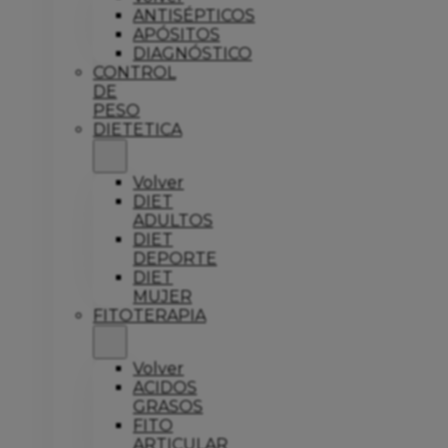
ANTISÉPTICOS
APÓSITOS
DIAGNÓSTICO
CONTROL
DE
PESO
DIETETICA
Volver
DIET
ADULTOS
DIET
DEPORTE
DIET
MUJER
FITOTERAPIA
Volver
ACIDOS
GRASOS
FITO
ARTICULAR