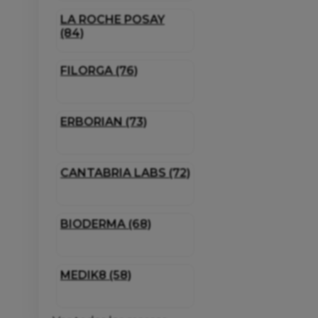
LA ROCHE POSAY
(84)
FILORGA (76)
ERBORIAN (73)
CANTABRIA LABS (72)
BIODERMA (68)
MEDIK8 (58)