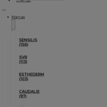
Ofertas
Marcas
SENSILIS
(156)
SVR
(113)
ESTHEDERM
(103)
CAUDALIE
(97)