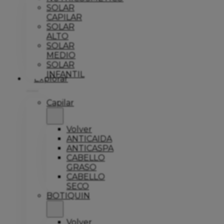
SOLAR
CAPILAR
SOLAR
ALTO
SOLAR
MEDIO
SOLAR
INFANTIL
Explorar
Capilar
Volver
ANTICAIDA
ANTICASPA
CABELLO
GRASO
CABELLO
SECO
BOTIQUIN
Volver