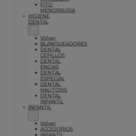
FITO
MENOPAUSIA
HIGIENE
DENTAL
Volver
BLANQUEADORES
DENTAL
CEPILLOS
DENTAL
ENCIAS
DENTAL
ESPECIAL
DENTAL
HALITOSIS
DENTAL
INFANTIL
INFANTIL
Volver
ACCESORIOS
INFANTIL