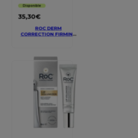
Disponible
35,30
€
ROC DERM
CORRECTION FIRMING
SERUM STICK