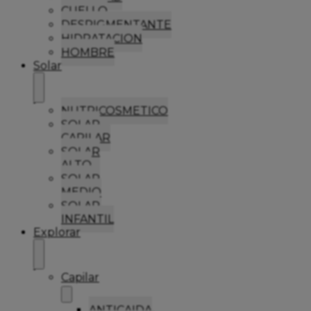
CUELLO
DESPIGMENTANTE
HIDRATACION
HOMBRE
Solar
NUTRICOSMETICO
SOLAR
CAPILAR
SOLAR
ALTO
SOLAR
MEDIO
SOLAR
INFANTIL
Explorar
Capilar
ANTICAIDA