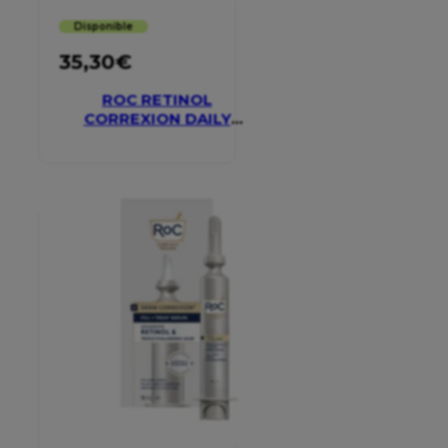
Disponible
35,30
€
ROC RETINOL
CORREXION DAILY
MOISTURISER SPF 30