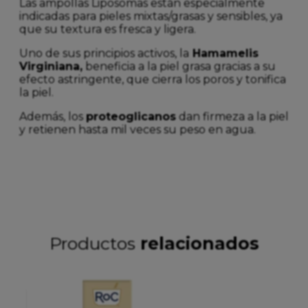
Las ampollas Liposomas están especialmente
indicadas para pieles mixtas/grasas y sensibles, ya
que su textura es fresca y ligera.
Uno de sus principios activos, la
Hamamelis
Virginiana,
beneficia a la piel grasa gracias a su
efecto astringente, que cierra los poros y tonifica
la piel.
Además, los
proteoglicanos
dan firmeza a la piel
y retienen hasta mil veces su peso en agua.
Productos
relacionados