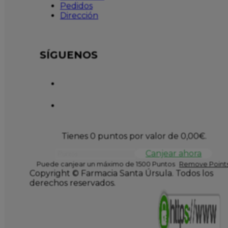
Pedidos
Dirección
SÍGUENOS
Tienes 0 puntos por valor de
0,00
€
.
Canjear ahora
Puede canjear un máximo de 1500 Puntos
Remove Points
Copyright © Farmacia Santa Úrsula. Todos los
derechos reservados.