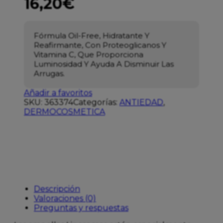
16,20
€
Fórmula Oil-Free, Hidratante Y
Reafirmante, Con Proteoglicanos Y
Vitamina C, Que Proporciona
Luminosidad Y Ayuda A Disminuir Las
Arrugas.
Añadir a favoritos
SKU:
363374
Categorías:
ANTIEDAD
,
DERMOCOSMETICA
Descripción
Valoraciones (0)
Preguntas y respuestas