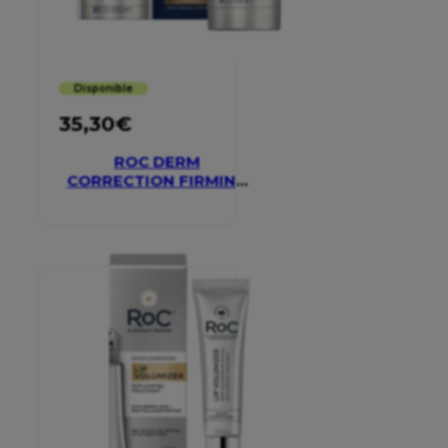
Disponible
35,30
€
ROC DERM
CORRECTION FIRMING
SERUM STICK