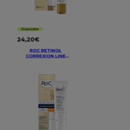
Disponible
24,20
€
ROC RETINOL
CORREXION LINE
SMOOTHING EYE
CREAM