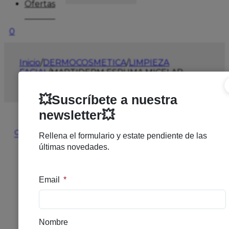
Ofertas
0
Inicio
/
DERMOCOSMETICA
/
LIMPIEZA
FACIAL
/
MARTIDERM ESPUMA MICELAR
LIMPIADORA 100M
🔍