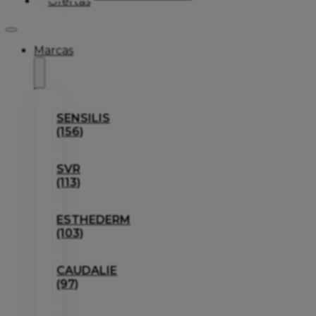
Ofertas
Marcas
SENSILIS
(156)
SVR
(113)
ESTHEDERM
(103)
CAUDALIE
(97)