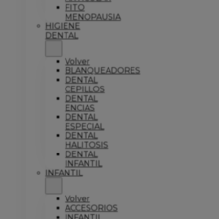
FITO
MENOPAUSIA
HIGIENE
DENTAL
Volver
BLANQUEADORES
DENTAL
CEPILLOS
DENTAL
ENCIAS
DENTAL
ESPECIAL
DENTAL
HALITOSIS
DENTAL
INFANTIL
INFANTIL
Volver
ACCESORIOS
INFANTIL