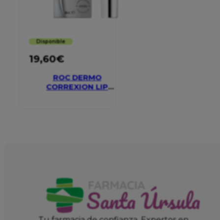
Disponible
19,60
€
ROC DERMO
CORREXION LIP
VOLUMIZER
Tu farmacia de confianza. Expertos en