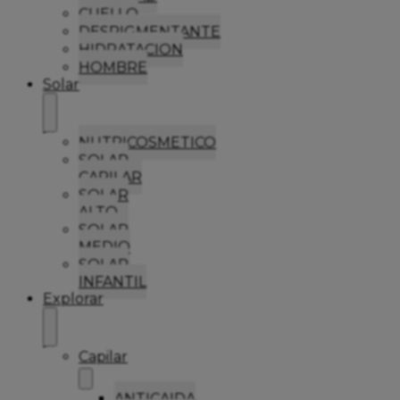
CUELLO
DESPIGMENTANTE
HIDRATACION
HOMBRE
Solar
NUTRICOSMETICO
SOLAR
CAPILAR
SOLAR
ALTO
SOLAR
MEDIO
SOLAR
INFANTIL
Explorar
Capilar
ANTICAIDA