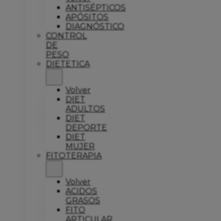
ANTISÉPTICOS
APÓSITOS
DIAGNÓSTICO
CONTROL
DE
PESO
DIETETICA
Volver
DIET
ADULTOS
DIET
DEPORTE
DIET
MUJER
FITOTERAPIA
Volver
ACIDOS
GRASOS
FITO
ARTICULAR