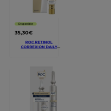
Disponible
35,30
€
ROC RETINOL
CORREXION DAILY
MOISTURISER SPF 30