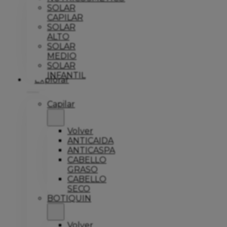
SOLAR
CAPILAR
SOLAR
ALTO
SOLAR
MEDIO
SOLAR
INFANTIL
Explorar
Capilar
Volver
ANTICAIDA
ANTICASPA
CABELLO
GRASO
CABELLO
SECO
BOTIQUIN
Volver