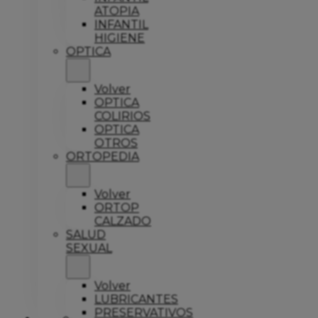
ATOPIA
INFANTIL
HIGIENE
OPTICA
Volver
OPTICA
COLIRIOS
OPTICA
OTROS
ORTOPEDIA
Volver
ORTOP
CALZADO
SALUD
SEXUAL
Volver
LUBRICANTES
PRESERVATIVOS