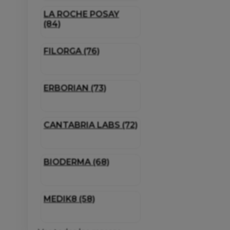
LA ROCHE POSAY
(84)
FILORGA (76)
ERBORIAN (73)
CANTABRIA LABS (72)
BIODERMA (68)
MEDIK8 (58)