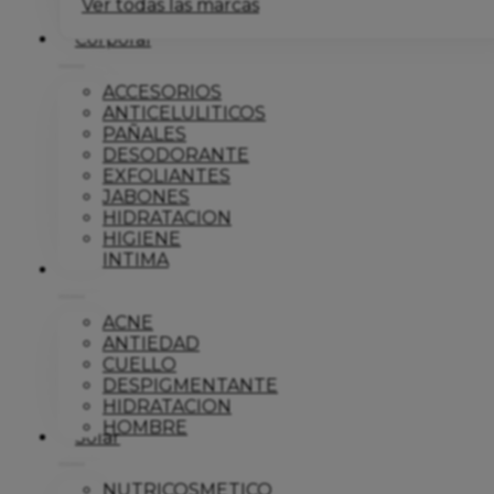
Ver todas las marcas
Corporal
ACCESORIOS
ANTICELULITICOS
PAÑALES
DESODORANTE
EXFOLIANTES
JABONES
HIDRATACION
HIGIENE
INTIMA
Dermo
ACNE
ANTIEDAD
CUELLO
DESPIGMENTANTE
HIDRATACION
HOMBRE
Solar
NUTRICOSMETICO