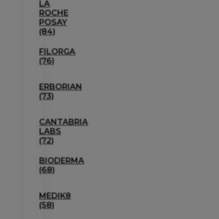
LA
ROCHE
POSAY
(84)
FILORGA
(76)
ERBORIAN
(73)
CANTABRIA
LABS
(72)
BIODERMA
(68)
MEDIK8
(58)