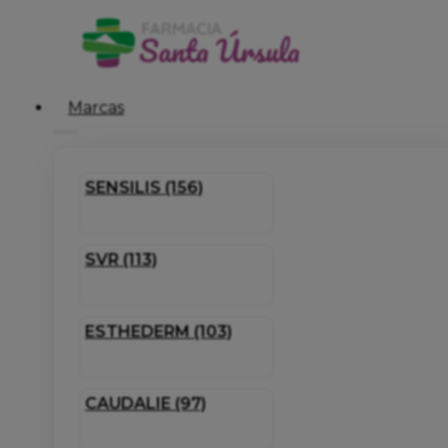
Marcas
SENSILIS (156)
SVR (113)
ESTHEDERM (103)
CAUDALIE (97)