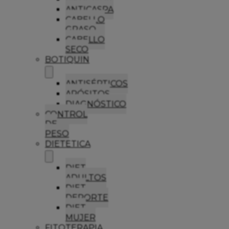
ANTICASPA
CABELLO
GRASO
CABELLO
SECO
BOTIQUIN
ANTISÉPTICOS
APÓSITOS
DIAGNÓSTICO
CONTROL
DE
PESO
DIETETICA
DIET
ADULTOS
DIET
DEPORTE
DIET
MUJER
FITOTERAPIA