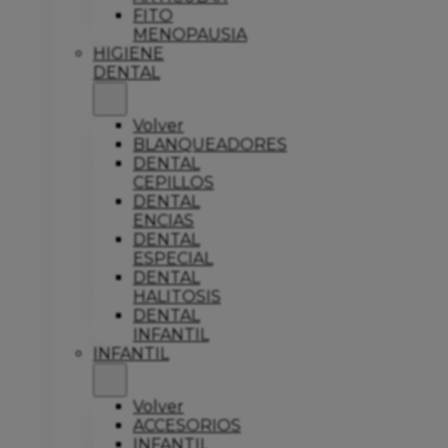
FITO
MENOPAUSIA
HIGIENE
DENTAL
Volver
BLANQUEADORES
DENTAL
CEPILLOS
DENTAL
ENCIAS
DENTAL
ESPECIAL
DENTAL
HALITOSIS
DENTAL
INFANTIL
INFANTIL
Volver
ACCESORIOS
INFANTIL