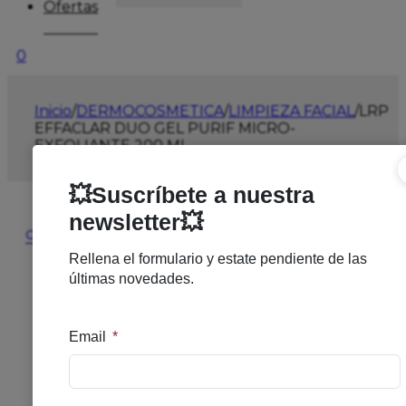
Ofertas
0
Inicio
/
DERMOCOSMETICA
/
LIMPIEZA FACIAL
/
LRP
EFFACLAR DUO GEL PURIF MICRO-
EXFOLIANTE 200 ML
🔍