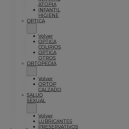
ATOPIA
INFANTIL
HIGIENE
OPTICA
Volver
OPTICA
COLIRIOS
OPTICA
OTROS
ORTOPEDIA
Volver
ORTOP
CALZADO
SALUD
SEXUAL
Volver
LUBRICANTES
PRESERVATIVOS