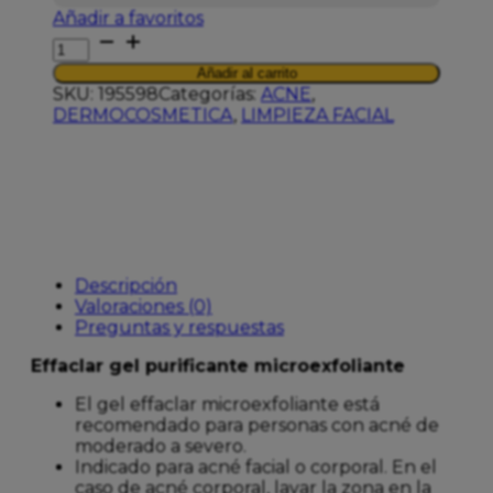
Añadir a favoritos
LRP
EFFACLAR
Añadir al carrito
DUO
SKU:
195598
Categorías:
ACNE
,
GEL
DERMOCOSMETICA
,
LIMPIEZA FACIAL
PURIF
MICRO-
EXFOLIANTE
200
ML
cantidad
Descripción
Valoraciones (0)
Preguntas y respuestas
Effaclar gel purificante microexfoliante
El gel effaclar microexfoliante está
recomendado para personas con acné de
moderado a severo.
Indicado para acné facial o corporal. En el
caso de acné corporal, lavar la zona en la