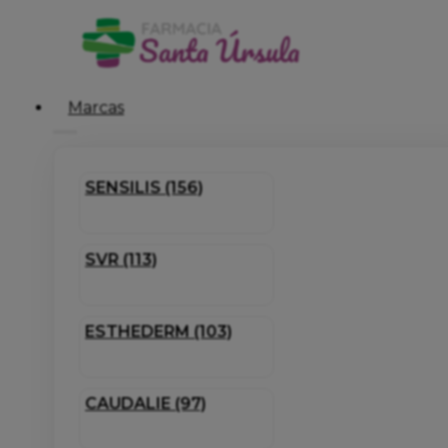
Marcas
SENSILIS (156)
SVR (113)
ESTHEDERM (103)
CAUDALIE (97)