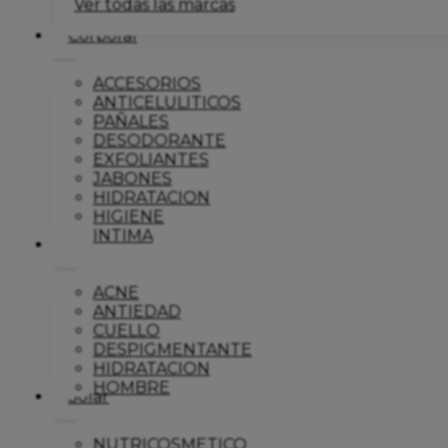
Ver todas las marcas
Corporal
ACCESORIOS
ANTICELULITICOS
PAÑALES
DESODORANTE
EXFOLIANTES
JABONES
HIDRATACION
HIGIENE
INTIMA
Dermo
ACNE
ANTIEDAD
CUELLO
DESPIGMENTANTE
HIDRATACION
HOMBRE
Solar
NUTRICOSMETICO