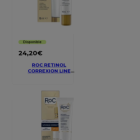
Disponible
24,20
€
ROC RETINOL
CORREXION LINE
SMOOTHING EYE
CREAM