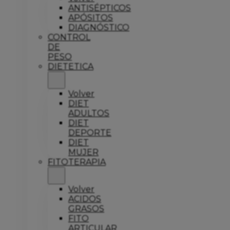
ANTISÉPTICOS
APÓSITOS
DIAGNÓSTICO
CONTROL
DE
PESO
DIETETICA
Volver
DIET
ADULTOS
DIET
DEPORTE
DIET
MUJER
FITOTERAPIA
Volver
ACIDOS
GRASOS
FITO
ARTICULAR