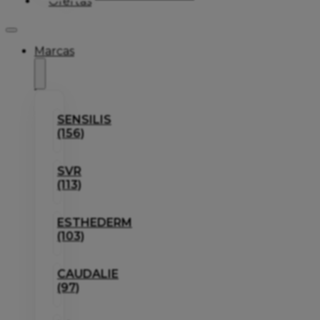
Ofertas
Marcas
SENSILIS
(156)
SVR
(113)
ESTHEDERM
(103)
CAUDALIE
(97)