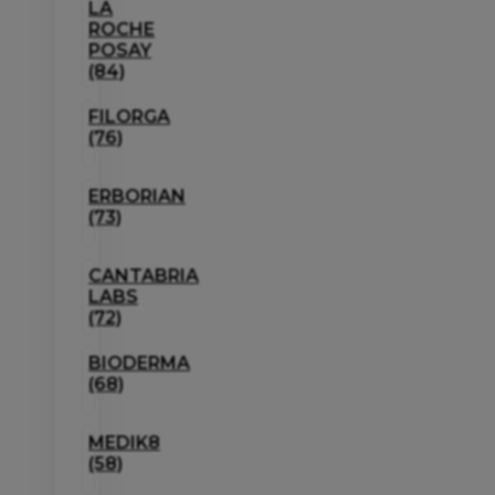
LA
ROCHE
POSAY
(84)
FILORGA
(76)
ERBORIAN
(73)
CANTABRIA
LABS
(72)
BIODERMA
(68)
MEDIK8
(58)