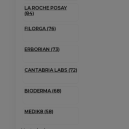
LA ROCHE POSAY
(84)
FILORGA (76)
ERBORIAN (73)
CANTABRIA LABS (72)
BIODERMA (68)
MEDIK8 (58)