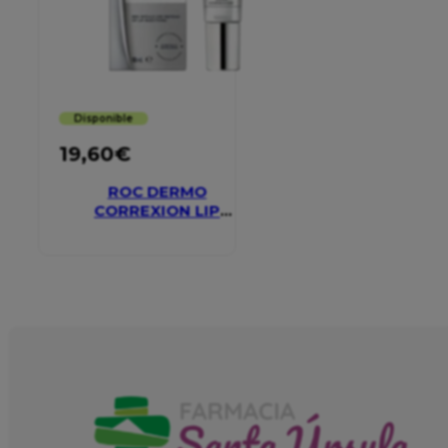
Disponible
19,60
€
ROC DERMO
CORREXION LIP
VOLUMIZER