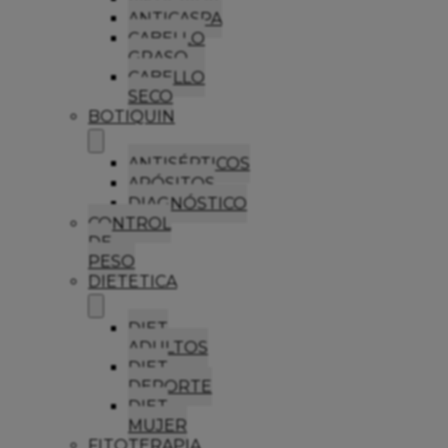
ANTICASPA
CABELLO
GRASO
CABELLO
SECO
BOTIQUIN
ANTISÉPTICOS
APÓSITOS
DIAGNÓSTICO
CONTROL
DE
PESO
DIETETICA
DIET
ADULTOS
DIET
DEPORTE
DIET
MUJER
FITOTERAPIA