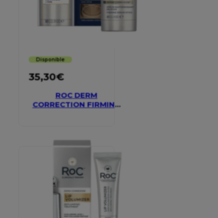
Disponible
35,30
€
ROC DERM
CORRECTION FIRMING
SERUM STICK