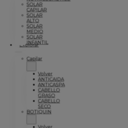
SOLAR
CAPILAR
SOLAR
ALTO
SOLAR
MEDIO
SOLAR
INFANTIL
Explorar
Capilar
Volver
ANTICAIDA
ANTICASPA
CABELLO
GRASO
CABELLO
SECO
BOTIQUIN
Volver