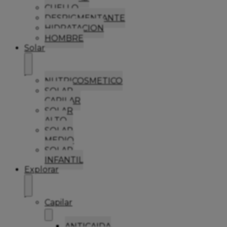
CUELLO
DESPIGMENTANTE
HIDRATACION
HOMBRE
Solar
NUTRICOSMETICO
SOLAR
CAPILAR
SOLAR
ALTO
SOLAR
MEDIO
SOLAR
INFANTIL
Explorar
Capilar
ANTICAIDA