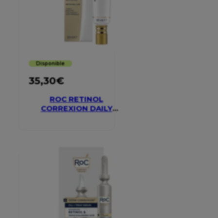
Disponible
35,30
€
ROC RETINOL
CORREXION DAILY
MOISTURISER SPF 30