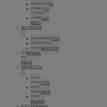
ANTICASPA
CABELLO
GRASO
CABELLO
SECO
BOTIQUIN
ANTISÉPTICOS
APÓSITOS
DIAGNÓSTICO
CONTROL
DE
PESO
DIETETICA
DIET
ADULTOS
DIET
DEPORTE
DIET
MUJER
FITOTERAPIA