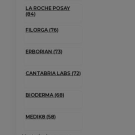
LA ROCHE POSAY
(84)
FILORGA (76)
ERBORIAN (73)
CANTABRIA LABS (72)
BIODERMA (68)
MEDIK8 (58)