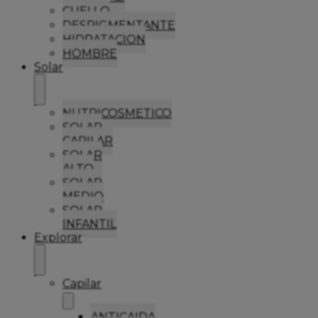
CUELLO
DESPIGMENTANTE
HIDRATACION
HOMBRE
Solar
NUTRICOSMETICO
SOLAR
CAPILAR
SOLAR
ALTO
SOLAR
MEDIO
SOLAR
INFANTIL
Explorar
Capilar
ANTICAIDA