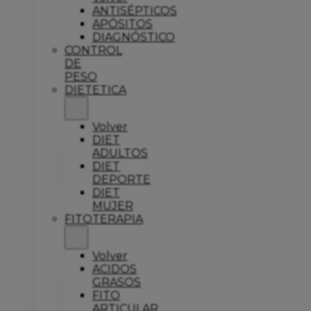
ANTISÉPTICOS
APÓSITOS
DIAGNÓSTICO
CONTROL
DE
PESO
DIETETICA
Volver
DIET
ADULTOS
DIET
DEPORTE
DIET
MUJER
FITOTERAPIA
Volver
ACIDOS
GRASOS
FITO
ARTICULAR