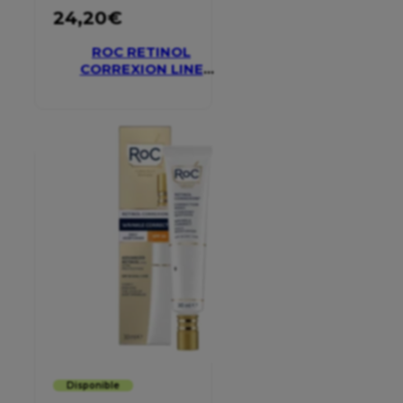
24,20
€
ROC RETINOL
CORREXION LINE
SMOOTHING EYE
CREAM
Disponible