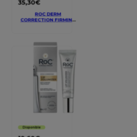
35,30
€
ROC DERM
CORRECTION FIRMING
SERUM STICK
Disponible