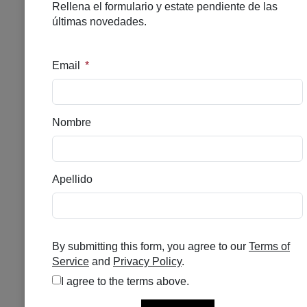
LRP CICAPLAST BAUME B5
40ML
Se el primero en puntuar