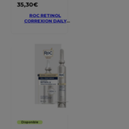
35,30
€
ROC RETINOL
CORREXION DAILY
MOISTURISER SPF 30
Disponible