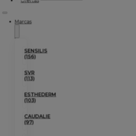
Ofertas
Marcas
SENSILIS
(156)
SVR
(113)
ESTHEDERM
(103)
CAUDALIE
(97)