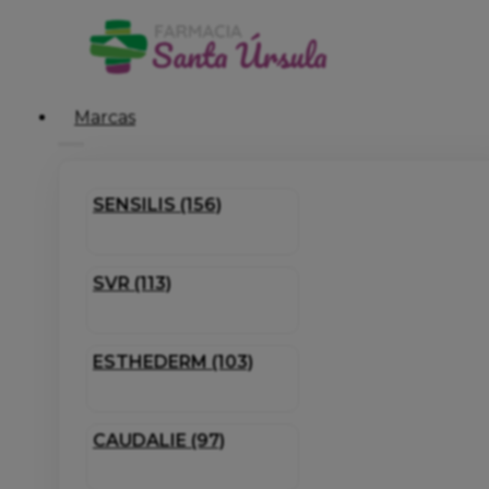
Marcas
SENSILIS (156)
SVR (113)
ESTHEDERM (103)
CAUDALIE (97)