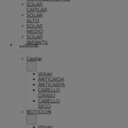
SOLAR
CAPILAR
SOLAR
ALTO
SOLAR
MEDIO
SOLAR
INFANTIL
Explorar
Capilar
Volver
ANTICAIDA
ANTICASPA
CABELLO
GRASO
CABELLO
SECO
BOTIQUIN
Volver