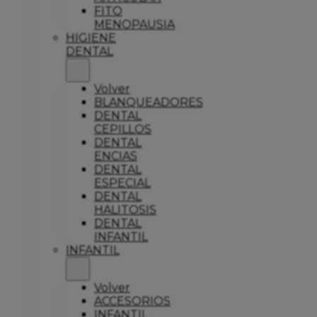
FITO
MENOPAUSIA
HIGIENE
DENTAL
Volver
BLANQUEADORES
DENTAL
CEPILLOS
DENTAL
ENCIAS
DENTAL
ESPECIAL
DENTAL
HALITOSIS
DENTAL
INFANTIL
INFANTIL
Volver
ACCESORIOS
INFANTIL