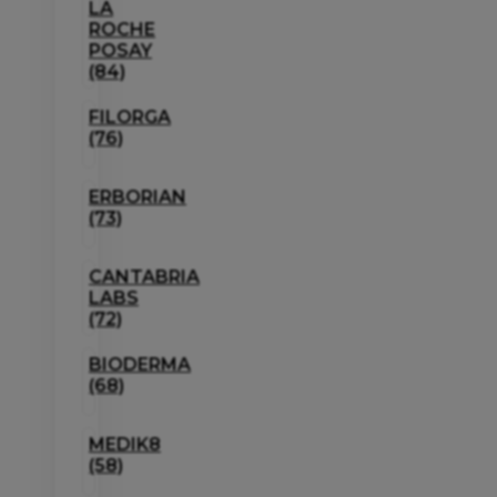
LA
ROCHE
POSAY
(84)
FILORGA
(76)
ERBORIAN
(73)
CANTABRIA
LABS
(72)
BIODERMA
(68)
MEDIK8
(58)