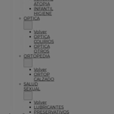
ATOPIA
INFANTIL
HIGIENE
OPTICA
Volver
OPTICA
COLIRIOS
OPTICA
OTROS
ORTOPEDIA
Volver
ORTOP
CALZADO
SALUD
SEXUAL
Volver
LUBRICANTES
PRESERVATIVOS