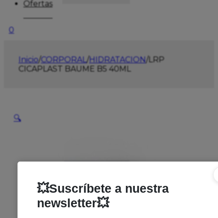
Ofertas
0
Inicio
/
CORPORAL
/
HIDRATACION
/
LRP
CICAPLAST BAUME B5 40ML
🔍