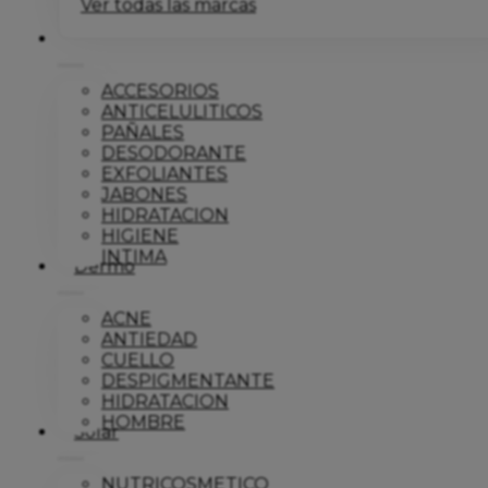
Ver todas las marcas
Corporal
ACCESORIOS
ANTICELULITICOS
PAÑALES
DESODORANTE
EXFOLIANTES
JABONES
HIDRATACION
HIGIENE
INTIMA
Dermo
ACNE
ANTIEDAD
CUELLO
DESPIGMENTANTE
HIDRATACION
HOMBRE
Solar
NUTRICOSMETICO