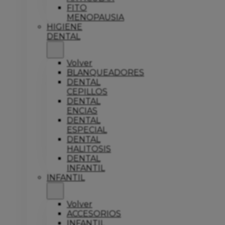
FITO
MENOPAUSIA
HIGIENE
DENTAL
Volver
BLANQUEADORES
DENTAL
CEPILLOS
DENTAL
ENCIAS
DENTAL
ESPECIAL
DENTAL
HALITOSIS
DENTAL
INFANTIL
INFANTIL
Volver
ACCESORIOS
INFANTIL