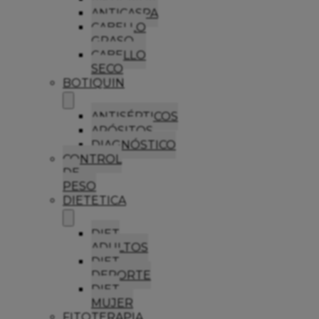
ANTICASPA
CABELLO
GRASO
CABELLO
SECO
BOTIQUIN
ANTISÉPTICOS
APÓSITOS
DIAGNÓSTICO
CONTROL
DE
PESO
DIETETICA
DIET
ADULTOS
DIET
DEPORTE
DIET
MUJER
FITOTERAPIA