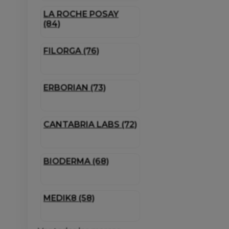
LA ROCHE POSAY
(84)
FILORGA (76)
ERBORIAN (73)
CANTABRIA LABS (72)
BIODERMA (68)
MEDIK8 (58)