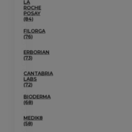
LA
ROCHE
POSAY
(84)
FILORGA
(76)
ERBORIAN
(73)
CANTABRIA
LABS
(72)
BIODERMA
(68)
MEDIK8
(58)