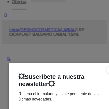
Ofertas
0
Inicio
/
DERMOCOSMETICA
/
LABIAL
/
LRP
CICAPLAST BALSAMO LABIAL 7,5ML
🔍