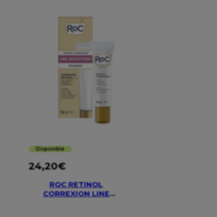
Disponible
24,20
€
ROC RETINOL
CORREXION LINE
SMOOTHING EYE
CREAM