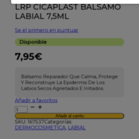
LRP CICAPLAST BALSAMO
LABIAL 7,5ML
Se el primero en puntuar
Disponible
7,95
€
Bálsamo Reparador Que Calma, Protege
Y Reconstruye La Epidermis De Los
Labios Secos Agrietados E Irritados.
Añadir a favoritos
LRP
CICAPLAST
Añadir al carrito
BALSAMO
SKU:
167537
Categorías:
LABIAL
DERMOCOSMETICA
,
LABIAL
7,5ML
cantidad