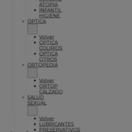
ATOPIA
INFANTIL
HIGIENE
OPTICA
Volver
OPTICA
COLIRIOS
OPTICA
OTROS
ORTOPEDIA
Volver
ORTOP
CALZADO
SALUD
SEXUAL
Volver
LUBRICANTES
PRESERVATIVOS