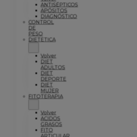
ANTISÉPTICOS
APÓSITOS
DIAGNÓSTICO
CONTROL
DE
PESO
DIETETICA
Volver
DIET
ADULTOS
DIET
DEPORTE
DIET
MUJER
FITOTERAPIA
Volver
ACIDOS
GRASOS
FITO
ARTICULAR