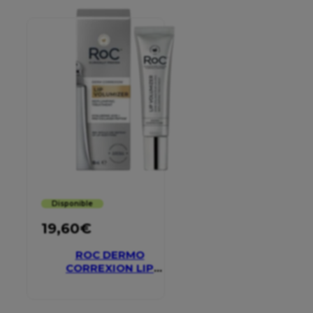
Disponible
19,60
€
ROC DERMO
CORREXION LIP
VOLUMIZER