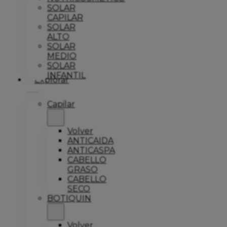
SOLAR
CAPILAR
SOLAR
ALTO
SOLAR
MEDIO
SOLAR
INFANTIL
Explorar
Capilar
Volver
ANTICAIDA
ANTICASPA
CABELLO
GRASO
CABELLO
SECO
BOTIQUIN
Volver