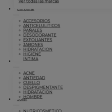
Ver todas las marcas
Corporal
ACCESORIOS
ANTICELULITICOS
PAÑALES
DESODORANTE
EXFOLIANTES
JABONES
HIDRATACION
HIGIENE
INTIMA
Dermo
ACNE
ANTIEDAD
CUELLO
DESPIGMENTANTE
HIDRATACION
HOMBRE
Solar
NUTRICOSMETICO