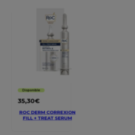
Disponible
35,30
€
ROC DERM CORREXION
FILL + TREAT SERUM