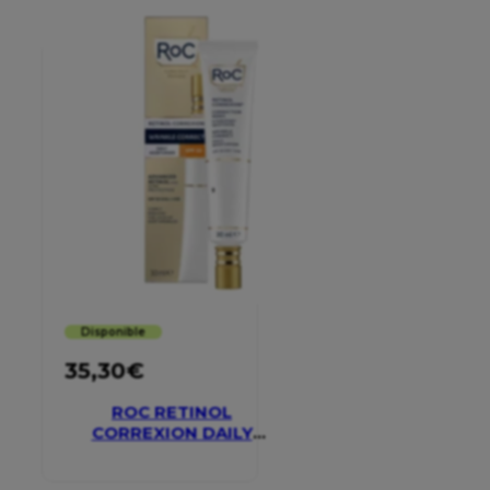
Disponible
35,30
€
ROC RETINOL
CORREXION DAILY
MOISTURISER SPF 30