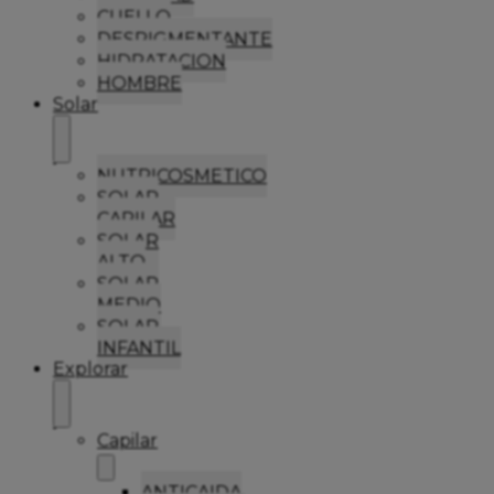
CUELLO
DESPIGMENTANTE
HIDRATACION
HOMBRE
Solar
NUTRICOSMETICO
SOLAR
CAPILAR
SOLAR
ALTO
SOLAR
MEDIO
SOLAR
INFANTIL
Explorar
Capilar
ANTICAIDA