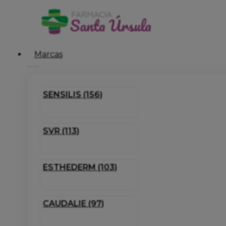
Marcas
SENSILIS (156)
SVR (113)
ESTHEDERM (103)
CAUDALIE (97)