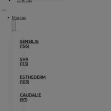
Ofertas
Marcas
SENSILIS
(156)
SVR
(113)
ESTHEDERM
(103)
CAUDALIE
(97)