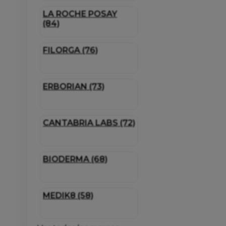
LA ROCHE POSAY
(84)
FILORGA (76)
ERBORIAN (73)
CANTABRIA LABS (72)
BIODERMA (68)
MEDIK8 (58)