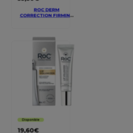
ROC DERM
CORRECTION FIRMING
SERUM STICK
Disponible
19,60
€