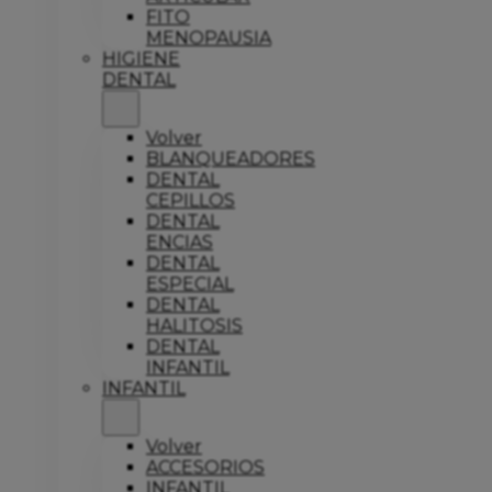
FITO
MENOPAUSIA
HIGIENE
DENTAL
Volver
BLANQUEADORES
DENTAL
CEPILLOS
DENTAL
ENCIAS
DENTAL
ESPECIAL
DENTAL
HALITOSIS
DENTAL
INFANTIL
INFANTIL
Volver
ACCESORIOS
INFANTIL