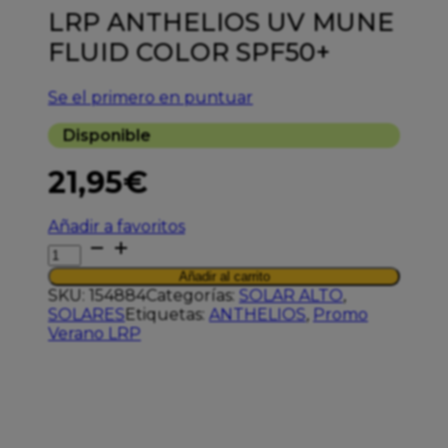
LRP ANTHELIOS UV MUNE
FLUID COLOR SPF50+
Se el primero en puntuar
Disponible
21,95
€
Añadir a favoritos
LRP
ANTHELIOS
Añadir al carrito
UV
SKU:
154884
Categorías:
SOLAR ALTO
,
MUNE
SOLARES
Etiquetas:
ANTHELIOS
,
Promo
FLUID
Verano LRP
COLOR
SPF50+
cantidad