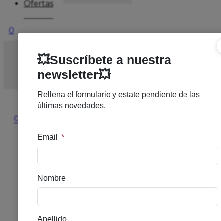
Ofertas
0
Inicio
/
SOLARES
/
SOLAR ALTO
/
LRP ANTHELIOS
UV MUNE FLUID COLOR SPF50+
🔍