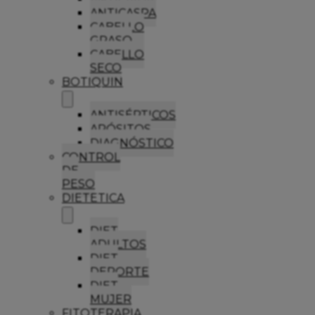
ANTICASPA
CABELLO
GRASO
CABELLO
SECO
BOTIQUIN
ANTISÉPTICOS
APÓSITOS
DIAGNÓSTICO
CONTROL
DE
PESO
DIETETICA
DIET
ADULTOS
DIET
DEPORTE
DIET
MUJER
FITOTERAPIA