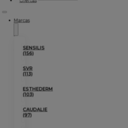
Ofertas
Marcas
SENSILIS
(156)
SVR
(113)
ESTHEDERM
(103)
CAUDALIE
(97)