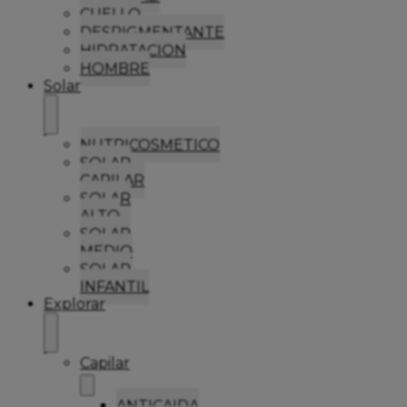
CUELLO
DESPIGMENTANTE
HIDRATACION
HOMBRE
Solar
NUTRICOSMETICO
SOLAR
CAPILAR
SOLAR
ALTO
SOLAR
MEDIO
SOLAR
INFANTIL
Explorar
Capilar
ANTICAIDA