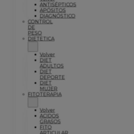
ANTISÉPTICOS
APÓSITOS
DIAGNÓSTICO
CONTROL
DE
PESO
DIETETICA
Volver
DIET
ADULTOS
DIET
DEPORTE
DIET
MUJER
FITOTERAPIA
Volver
ACIDOS
GRASOS
FITO
ARTICULAR