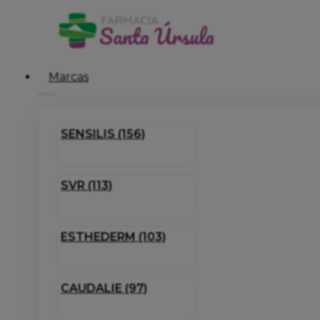
Marcas
SENSILIS (156)
SVR (113)
ESTHEDERM (103)
CAUDALIE (97)