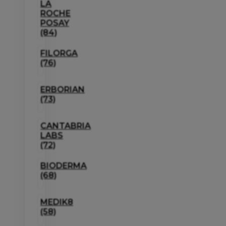
LA
ROCHE
POSAY
(84)
FILORGA
(76)
ERBORIAN
(73)
CANTABRIA
LABS
(72)
BIODERMA
(68)
MEDIK8
(58)