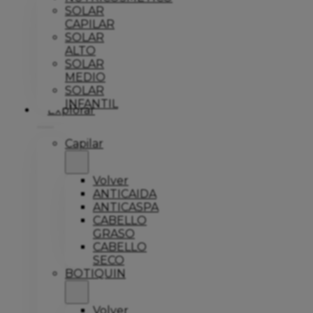
SOLAR
CAPILAR
SOLAR
ALTO
SOLAR
MEDIO
SOLAR
INFANTIL
Explorar
Capilar
Volver
ANTICAIDA
ANTICASPA
CABELLO
GRASO
CABELLO
SECO
BOTIQUIN
Volver