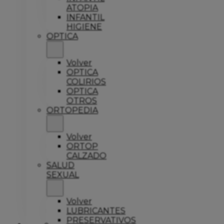
ATOPIA
INFANTIL
HIGIENE
OPTICA
Volver
OPTICA
COLIRIOS
OPTICA
OTROS
ORTOPEDIA
Volver
ORTOP
CALZADO
SALUD
SEXUAL
Volver
LUBRICANTES
PRESERVATIVOS