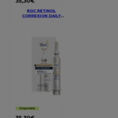
35,30
€
ROC RETINOL
CORREXION DAILY
MOISTURISER SPF 30
Disponible
35,30
€