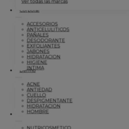
Ver todas las marcas
Corporal
ACCESORIOS
ANTICELULITICOS
PAÑALES
DESODORANTE
EXFOLIANTES
JABONES
HIDRATACION
HIGIENE
INTIMA
Dermo
ACNE
ANTIEDAD
CUELLO
DESPIGMENTANTE
HIDRATACION
HOMBRE
Solar
NUTRICOSMETICO