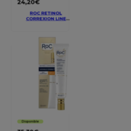
24,20
€
ROC RETINOL
CORREXION LINE
SMOOTHING EYE
CREAM
Disponible