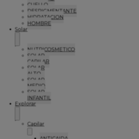
CUELLO
DESPIGMENTANTE
HIDRATACION
HOMBRE
Solar
NUTRICOSMETICO
SOLAR
CAPILAR
SOLAR
ALTO
SOLAR
MEDIO
SOLAR
INFANTIL
Explorar
Capilar
ANTICAIDA