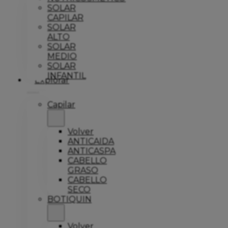
SOLAR
CAPILAR
SOLAR
ALTO
SOLAR
MEDIO
SOLAR
INFANTIL
Explorar
Capilar
Volver
ANTICAIDA
ANTICASPA
CABELLO
GRASO
CABELLO
SECO
BOTIQUIN
Volver