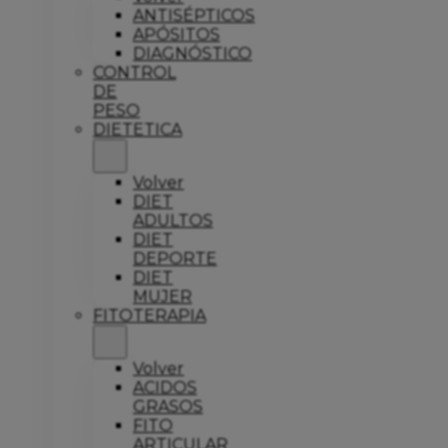
ANTISÉPTICOS
APÓSITOS
DIAGNÓSTICO
CONTROL
DE
PESO
DIETETICA
Volver
DIET
ADULTOS
DIET
DEPORTE
DIET
MUJER
FITOTERAPIA
Volver
ACIDOS
GRASOS
FITO
ARTICULAR