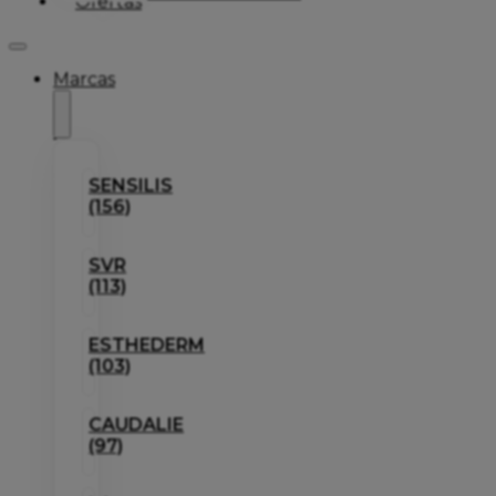
Ofertas
Marcas
SENSILIS
(156)
SVR
(113)
ESTHEDERM
(103)
CAUDALIE
(97)