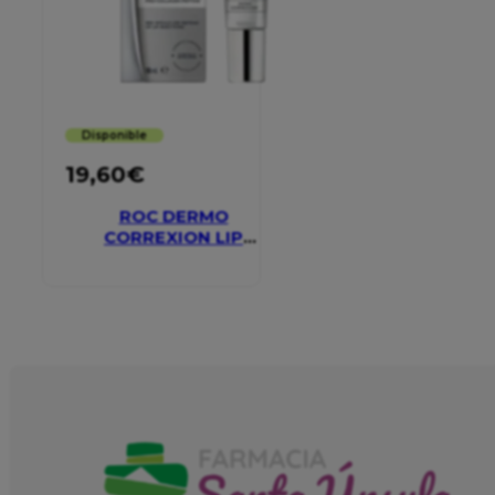
Disponible
19,60
€
ROC DERMO
CORREXION LIP
VOLUMIZER