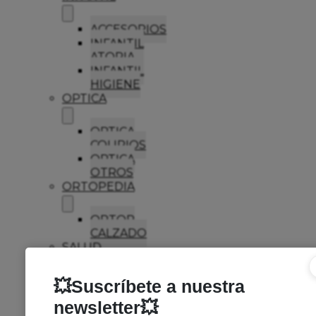
ACCESORIOS
INFANTIL
ATOPIA
INFANTIL
HIGIENE
OPTICA
OPTICA
COLIRIOS
OPTICA
OTROS
ORTOPEDIA
ORTOP
CALZADO
SALUD
SEXUAL
LUBRICANTES
PRESERVATIVOS