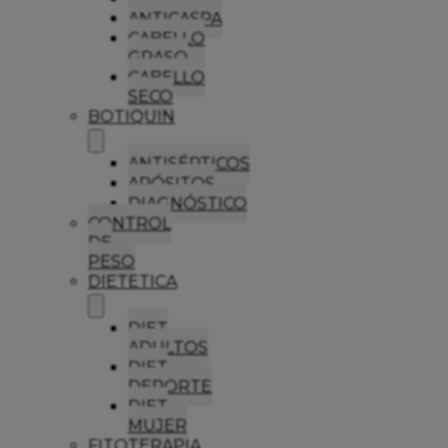
ANTICASPA
CABELLO
GRASO
CABELLO
SECO
BOTIQUIN
ANTISÉPTICOS
APÓSITOS
DIAGNÓSTICO
CONTROL
DE
PESO
DIETETICA
DIET
ADULTOS
DIET
DEPORTE
DIET
MUJER
FITOTERAPIA