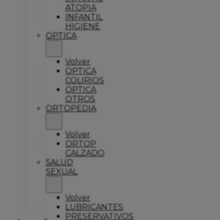
ATOPIA
INFANTIL
HIGIENE
OPTICA
Volver
OPTICA
COLIRIOS
OPTICA
OTROS
ORTOPEDIA
Volver
ORTOP
CALZADO
SALUD
SEXUAL
Volver
LUBRICANTES
PRESERVATIVOS