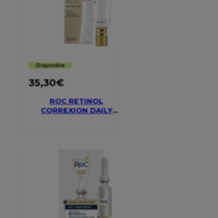
Disponible
35,30
€
ROC RETINOL
CORREXION DAILY
MOISTURISER SPF 30