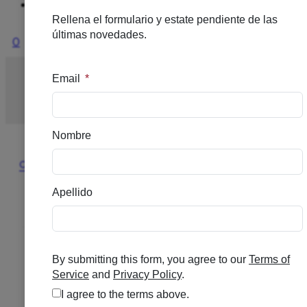
Ofertas
0
Inicio
/
SOLARES
/
SOLAR ALTO
/
LRP ANTHELIOS
FLUIDO INVISI SPF50+ 50ML
🔍