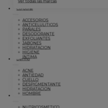
Ver todas las marcas
Corporal
ACCESORIOS
ANTICELULITICOS
PAÑALES
DESODORANTE
EXFOLIANTES
JABONES
HIDRATACION
HIGIENE
INTIMA
Dermo
ACNE
ANTIEDAD
CUELLO
DESPIGMENTANTE
HIDRATACION
HOMBRE
Solar
NUTRICOSMETICO