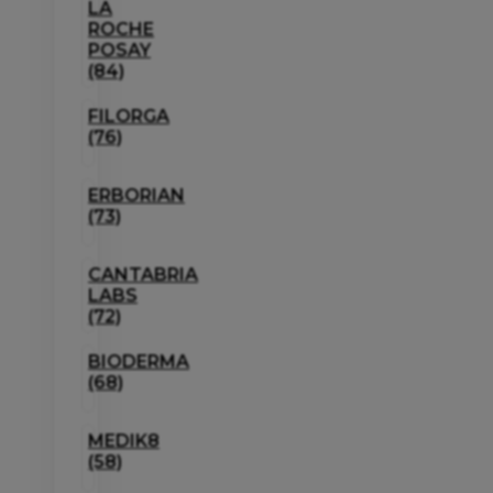
LA
ROCHE
POSAY
(84)
FILORGA
(76)
ERBORIAN
(73)
CANTABRIA
LABS
(72)
BIODERMA
(68)
MEDIK8
(58)