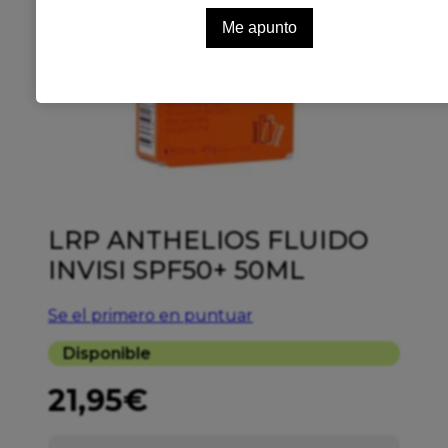
LRP ANTHELIOS FLUIDO
INVISI SPF50+ 50ML
Se el primero en puntuar
Disponible
21,95
€