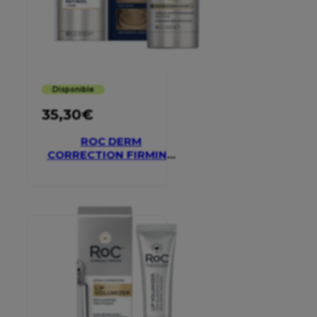
Disponible
35,30
€
ROC DERM
CORRECTION FIRMING
SERUM STICK