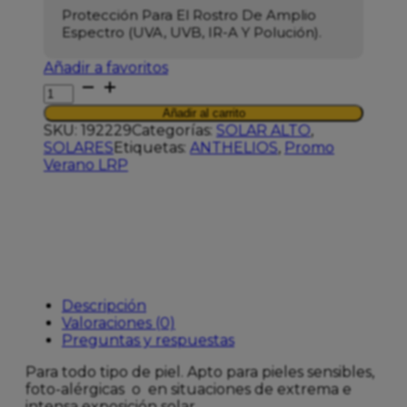
Protección Para El Rostro De Amplio
Espectro (UVA, UVB, IR-A Y Polución).
Añadir a favoritos
LRP
ANTHELIOS
Añadir al carrito
FLUIDO
SKU:
192229
Categorías:
SOLAR ALTO
,
INVISI
SOLARES
Etiquetas:
ANTHELIOS
,
Promo
SPF50+
Verano LRP
50ML
cantidad
Descripción
Valoraciones (0)
Preguntas y respuestas
Para todo tipo de piel. Apto para pieles sensibles,
foto-alérgicas o en situaciones de extrema e
intensa exposición solar.