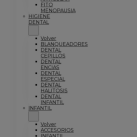
FITO
MENOPAUSIA
HIGIENE
DENTAL
Volver
BLANQUEADORES
DENTAL
CEPILLOS
DENTAL
ENCIAS
DENTAL
ESPECIAL
DENTAL
HALITOSIS
DENTAL
INFANTIL
INFANTIL
Volver
ACCESORIOS
INFANTIL