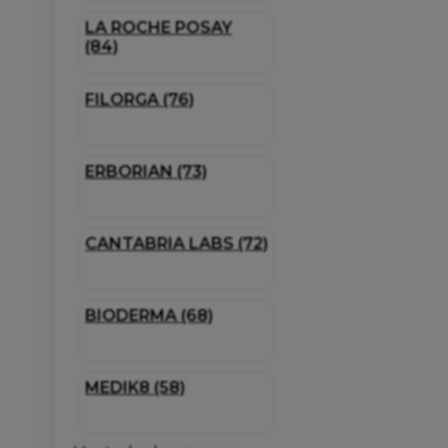
LA ROCHE POSAY
(84)
FILORGA (76)
ERBORIAN (73)
CANTABRIA LABS (72)
BIODERMA (68)
MEDIK8 (58)