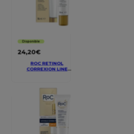
Disponible
24,20
€
ROC RETINOL
CORREXION LINE
SMOOTHING EYE
CREAM