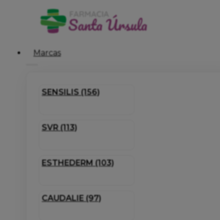
Marcas
SENSILIS (156)
SVR (113)
ESTHEDERM (103)
CAUDALIE (97)