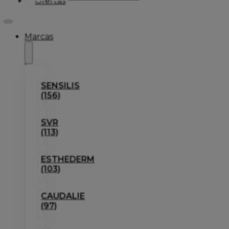
Ofertas
Marcas
SENSILIS
(156)
SVR
(113)
ESTHEDERM
(103)
CAUDALIE
(97)