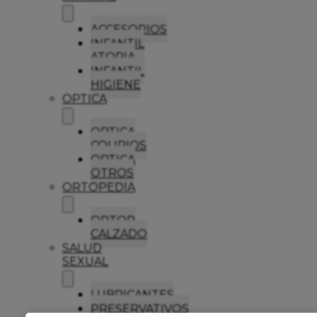
ACCESORIOS
INFANTIL
ATOPIA
INFANTIL
HIGIENE
OPTICA
OPTICA
COLIRIOS
OPTICA
OTROS
ORTOPEDIA
ORTOP
CALZADO
SALUD
SEXUAL
LUBRICANTES
PRESERVATIVOS