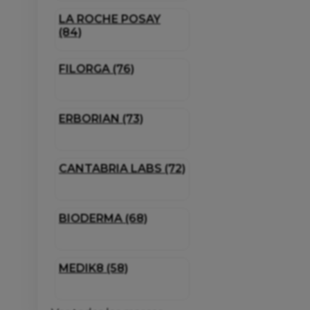
LA ROCHE POSAY
(84)
FILORGA (76)
ERBORIAN (73)
CANTABRIA LABS (72)
BIODERMA (68)
MEDIK8 (58)