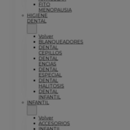
FITO
MENOPAUSIA
HIGIENE
DENTAL
Volver
BLANQUEADORES
DENTAL
CEPILLOS
DENTAL
ENCIAS
DENTAL
ESPECIAL
DENTAL
HALITOSIS
DENTAL
INFANTIL
INFANTIL
Volver
ACCESORIOS
INFANTIL