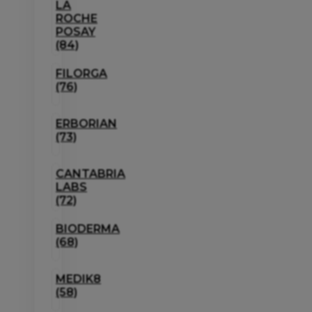
LA
ROCHE
POSAY
(84)
FILORGA
(76)
ERBORIAN
(73)
CANTABRIA
LABS
(72)
BIODERMA
(68)
MEDIK8
(58)