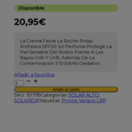
Disponible
20,95
€
La Crema Facial La Roche Posay
Anthelios SPF50 Sin Perfume Protege La
Piel Sensible Del Rostro Frente A Los
Rayos UVA Y UVB, Además De La
Contaminación Y El Estrés Oxidativo.
Añadir a favoritos
LRP
ANTHELIOS
Añadir al carrito
CREMA
SKU:
151795
Categorías:
SOLAR ALTO
,
HIDRAT
SOLARES
Etiquetas:
Promo Verano LRP
SPF50+
50ML
cantidad