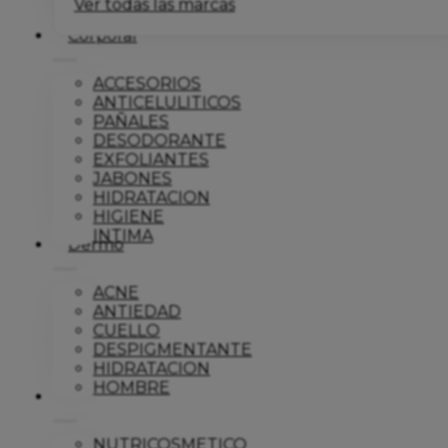
Ver todas las marcas
Corporal
ACCESORIOS
ANTICELULITICOS
PAÑALES
DESODORANTE
EXFOLIANTES
JABONES
HIDRATACION
HIGIENE
INTIMA
Dermo
ACNE
ANTIEDAD
CUELLO
DESPIGMENTANTE
HIDRATACION
HOMBRE
Solar
NUTRICOSMETICO