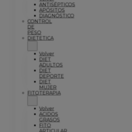
ANTISÉPTICOS
APÓSITOS
DIAGNÓSTICO
CONTROL
DE
PESO
DIETETICA
Volver
DIET
ADULTOS
DIET
DEPORTE
DIET
MUJER
FITOTERAPIA
Volver
ACIDOS
GRASOS
FITO
ARTICULAR