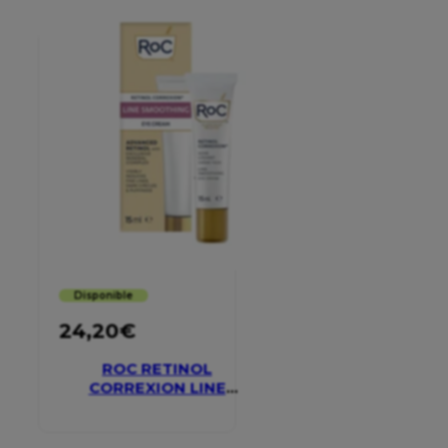
Disponible
24,20
€
ROC RETINOL
CORREXION LINE
SMOOTHING EYE
CREAM