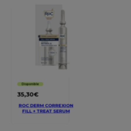
Disponible
35,30
€
ROC DERM CORREXION
FILL + TREAT SERUM