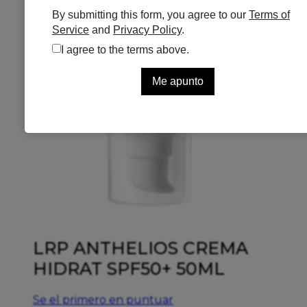
LRP ANTHELIOS CREMA
HIDRAT SPF50+ 50ML
Se el primero en puntuar