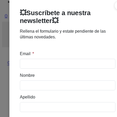
Ofertas
0
Inicio
/
SOLARES
/
SOLAR ALTO
/
LRP ANTHELIOS
CREMA HIDRAT SPF50+ 50ML
🔍