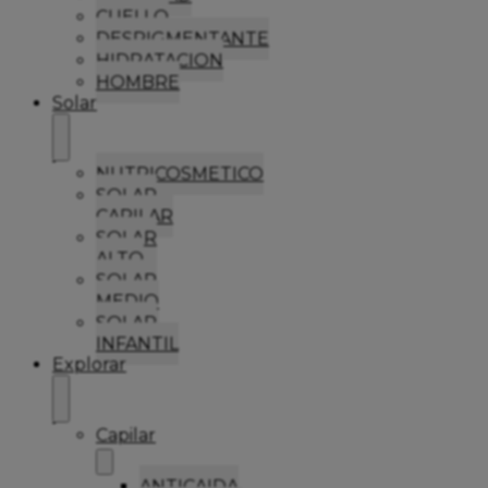
CUELLO
DESPIGMENTANTE
HIDRATACION
HOMBRE
Solar
NUTRICOSMETICO
SOLAR
CAPILAR
SOLAR
ALTO
SOLAR
MEDIO
SOLAR
INFANTIL
Explorar
Capilar
ANTICAIDA