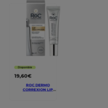
Disponible
19,60
€
ROC DERMO
CORREXION LIP
VOLUMIZER