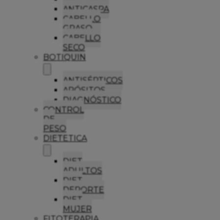
ANTICASPA
CABELLO
GRASO
CABELLO
SECO
BOTIQUIN
ANTISÉPTICOS
APÓSITOS
DIAGNÓSTICO
CONTROL
DE
PESO
DIETETICA
DIET
ADULTOS
DIET
DEPORTE
DIET
MUJER
FITOTERAPIA