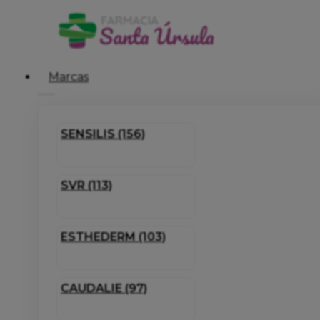
Marcas
SENSILIS (156)
SVR (113)
ESTHEDERM (103)
CAUDALIE (97)