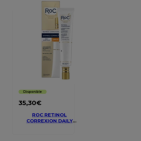
Disponible
35,30
€
ROC RETINOL
CORREXION DAILY
MOISTURISER SPF 30