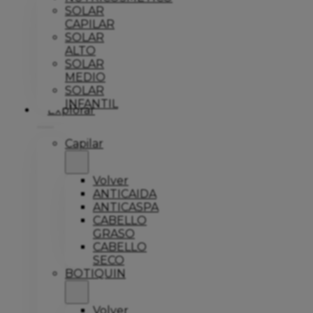
SOLAR
CAPILAR
SOLAR
ALTO
SOLAR
MEDIO
SOLAR
INFANTIL
Explorar
Capilar
Volver
ANTICAIDA
ANTICASPA
CABELLO
GRASO
CABELLO
SECO
BOTIQUIN
Volver