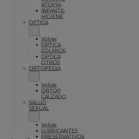
ATOPIA
INFANTIL
HIGIENE
OPTICA
Volver
OPTICA
COLIRIOS
OPTICA
OTROS
ORTOPEDIA
Volver
ORTOP
CALZADO
SALUD
SEXUAL
Volver
LUBRICANTES
PRESERVATIVOS