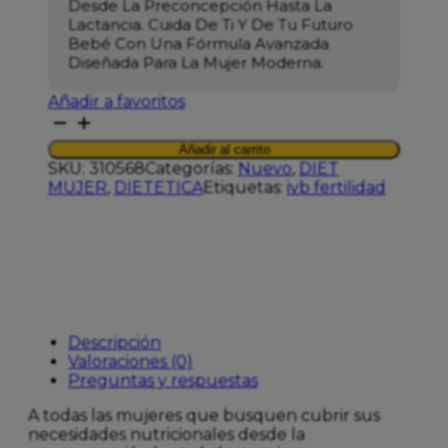
Desde La Preconcepción Hasta La
Lactancia. Cuida De Ti Y De Tu Futuro
Bebé Con Una Fórmula Avanzada
Diseñada Para La Mujer Moderna.
Añadir a favoritos
IVB
VITALNATAL
Añadir al carrito
WOMAN
SKU:
310568
Categorías:
Nuevo
,
DIET
60
MUJER
,
DIETETICA
Etiquetas:
ivb fertilidad
CAPS
cantidad
Descripción
Valoraciones (0)
Preguntas y respuestas
A todas las mujeres que busquen cubrir sus
necesidades nutricionales desde la