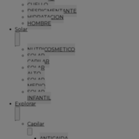
CUELLO
DESPIGMENTANTE
HIDRATACION
HOMBRE
Solar
NUTRICOSMETICO
SOLAR
CAPILAR
SOLAR
ALTO
SOLAR
MEDIO
SOLAR
INFANTIL
Explorar
Capilar
ANTICAIDA