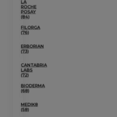
LA
ROCHE
POSAY
(84)
FILORGA
(76)
ERBORIAN
(73)
CANTABRIA
LABS
(72)
BIODERMA
(68)
MEDIK8
(58)