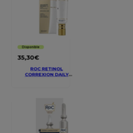
Disponible
35,30
€
ROC RETINOL
CORREXION DAILY
MOISTURISER SPF 30