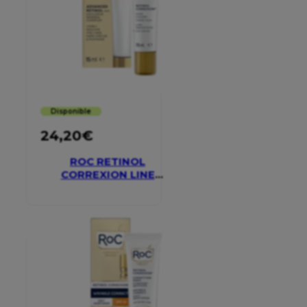
Disponible
24,20
€
ROC RETINOL
CORREXION LINE
SMOOTHING EYE
CREAM