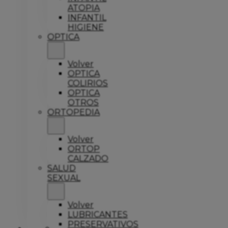
ATOPIA
INFANTIL
HIGIENE
OPTICA
Volver
OPTICA
COLIRIOS
OPTICA
OTROS
ORTOPEDIA
Volver
ORTOP
CALZADO
SALUD
SEXUAL
Volver
LUBRICANTES
PRESERVATIVOS