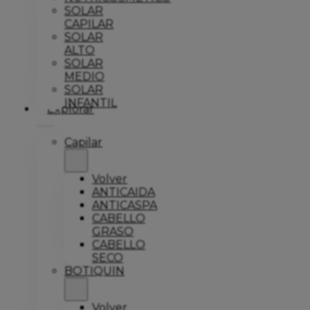
SOLAR
CAPILAR
SOLAR
ALTO
SOLAR
MEDIO
SOLAR
INFANTIL
Explorar
Capilar
Volver
ANTICAIDA
ANTICASPA
CABELLO
GRASO
CABELLO
SECO
BOTIQUIN
Volver