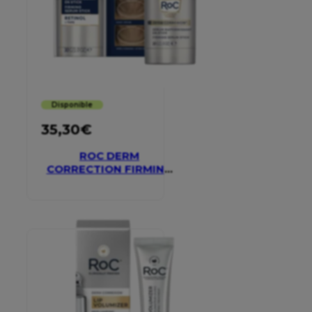
Disponible
35,30
€
ROC DERM
CORRECTION FIRMING
SERUM STICK