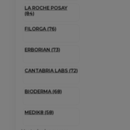
LA ROCHE POSAY
(84)
FILORGA (76)
ERBORIAN (73)
CANTABRIA LABS (72)
BIODERMA (68)
MEDIK8 (58)