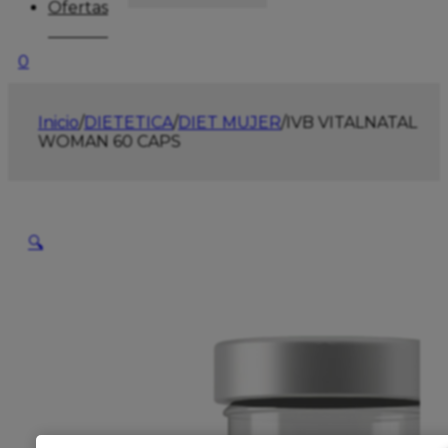
Ofertas
0
Inicio
/
DIETETICA
/
DIET MUJER
/
IVB VITALNATAL
WOMAN 60 CAPS
🔍