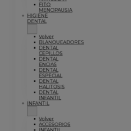
FITO
MENOPAUSIA
HIGIENE
DENTAL
Volver
BLANQUEADORES
DENTAL
CEPILLOS
DENTAL
ENCIAS
DENTAL
ESPECIAL
DENTAL
HALITOSIS
DENTAL
INFANTIL
INFANTIL
Volver
ACCESORIOS
INFANTIL