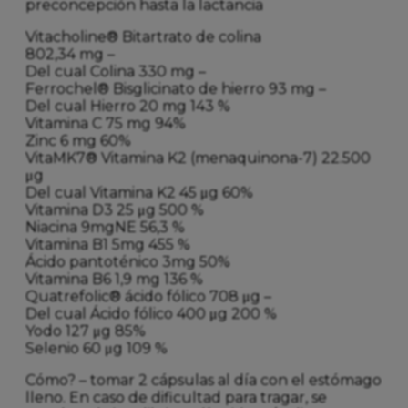
preconcepción hasta la lactancia
Vitacholine® Bitartrato de colina
802,34 mg –
Del cual Colina 330 mg –
Ferrochel® Bisglicinato de hierro 93 mg –
Del cual Hierro 20 mg 143 %
Vitamina C 75 mg 94%
Zinc 6 mg 60%
VitaMK7® Vitamina K2 (menaquinona-7) 22.500
μg
Del cual Vitamina K2 45 μg 60%
Vitamina D3 25 μg 500 %
Niacina 9mgNE 56,3 %
Vitamina B1 5mg 455 %
Ácido pantoténico 3mg 50%
Vitamina B6 1,9 mg 136 %
Quatrefolic® ácido fólico 708 μg –
Del cual Ácido fólico 400 μg 200 %
Yodo 127 μg 85%
Selenio 60 μg 109 %
Cómo? – tomar 2 cápsulas al día con el estómago
lleno. En caso de dificultad para tragar, se