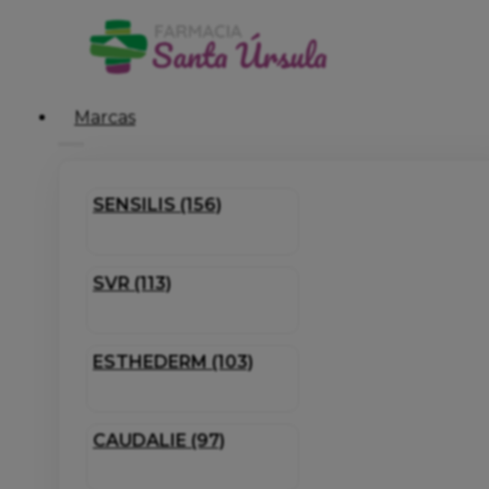
Marcas
SENSILIS (156)
SVR (113)
ESTHEDERM (103)
CAUDALIE (97)