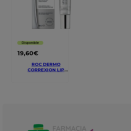
Disponible
19,60
€
ROC DERMO
CORREXION LIP
VOLUMIZER