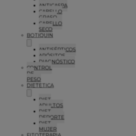
ANTICASPA
CABELLO
GRASO
CABELLO
SECO
BOTIQUIN
ANTISÉPTICOS
APÓSITOS
DIAGNÓSTICO
CONTROL
DE
PESO
DIETETICA
DIET
ADULTOS
DIET
DEPORTE
DIET
MUJER
FITOTERAPIA