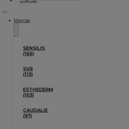
Ofertas
Marcas
SENSILIS
(156)
SVR
(113)
ESTHEDERM
(103)
CAUDALIE
(97)