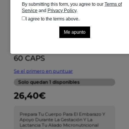
IVB VITALNATAL WOMAN
60 CAPS
Se el primero en puntuar
Solo quedan 1 disponibles
26,40
€
Prepara Tu Cuerpo Para El Embarazo Y
Apoyo Durante La Gestación Y La
Lactancia
Tu Aliado Micronutricional