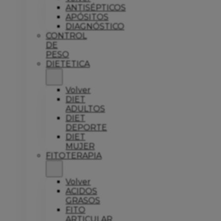
ANTISÉPTICOS
APÓSITOS
DIAGNÓSTICO
CONTROL
DE
PESO
DIETETICA
Volver
DIET
ADULTOS
DIET
DEPORTE
DIET
MUJER
FITOTERAPIA
Volver
ACIDOS
GRASOS
FITO
ARTICULAR