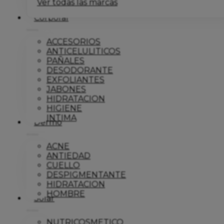
Ver todas las marcas
Corporal
ACCESORIOS
ANTICELULITICOS
PAÑALES
DESODORANTE
EXFOLIANTES
JABONES
HIDRATACION
HIGIENE
INTIMA
Dermo
ACNE
ANTIEDAD
CUELLO
DESPIGMENTANTE
HIDRATACION
HOMBRE
Solar
NUTRICOSMETICO