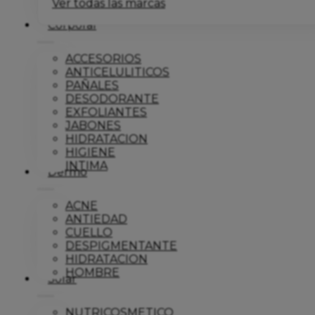
Ver todas las marcas
Corporal
ACCESORIOS
ANTICELULITICOS
PAÑALES
DESODORANTE
EXFOLIANTES
JABONES
HIDRATACION
HIGIENE
INTIMA
Dermo
ACNE
ANTIEDAD
CUELLO
DESPIGMENTANTE
HIDRATACION
HOMBRE
Solar
NUTRICOSMETICO