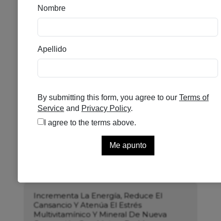
IVB TYROENERGY 180
CAPSULAS
Se el primero en puntuar
Sin existencias
79,90
€
Incrementa La Energía, Reduce El
Cansancio Y Atenúa El Estrés
Multivitamínico Y Mineral De Nueva