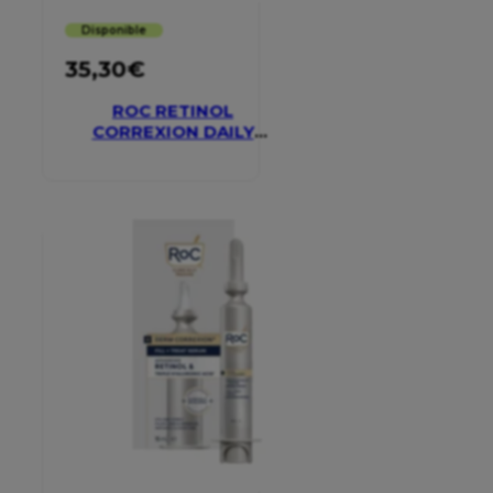
Disponible
35,30
€
ROC RETINOL
CORREXION DAILY
MOISTURISER SPF 30