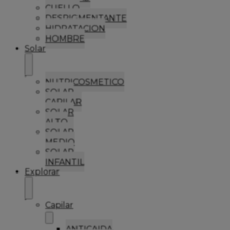
CUELLO
DESPIGMENTANTE
HIDRATACION
HOMBRE
Solar
NUTRICOSMETICO
SOLAR
CAPILAR
SOLAR
ALTO
SOLAR
MEDIO
SOLAR
INFANTIL
Explorar
Capilar
ANTICAIDA