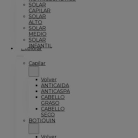
SOLAR
CAPILAR
SOLAR
ALTO
SOLAR
MEDIO
SOLAR
INFANTIL
Explorar
Capilar
Volver
ANTICAIDA
ANTICASPA
CABELLO
GRASO
CABELLO
SECO
BOTIQUIN
Volver