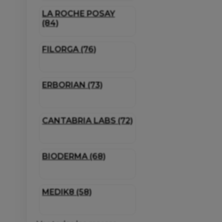
LA ROCHE POSAY
(84)
FILORGA (76)
ERBORIAN (73)
CANTABRIA LABS (72)
BIODERMA (68)
MEDIK8 (58)