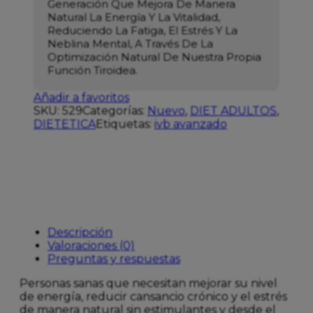
Generación Que Mejora De Manera
Natural La Energía Y La Vitalidad,
Reduciendo La Fatiga, El Estrés Y La
Neblina Mental, A Través De La
Optimización Natural De Nuestra Propia
Función Tiroidea.
Añadir a favoritos
SKU:
529
Categorías:
Nuevo
,
DIET ADULTOS
,
DIETETICA
Etiquetas:
ivb avanzado
Descripción
Valoraciones (0)
Preguntas y respuestas
Personas sanas que necesitan mejorar su nivel
de energí­a, reducir cansancio crónico y el estrés
de manera natural sin estimulantes y desde el