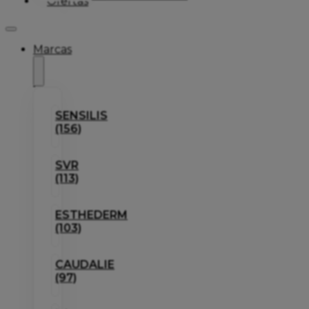
Ofertas
Marcas
SENSILIS
(156)
SVR
(113)
ESTHEDERM
(103)
CAUDALIE
(97)