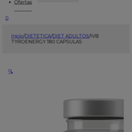
Ofertas
0
Inicio
/
DIETETICA
/
DIET ADULTOS
/
IVB
TYROENERGY 180 CAPSULAS
🔍