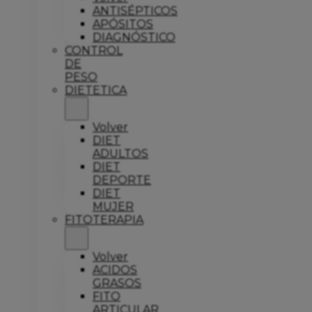
ANTISÉPTICOS
APÓSITOS
DIAGNÓSTICO
CONTROL
DE
PESO
DIETETICA
Volver
DIET
ADULTOS
DIET
DEPORTE
DIET
MUJER
FITOTERAPIA
Volver
ACIDOS
GRASOS
FITO
ARTICULAR