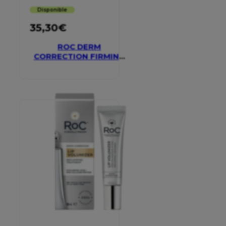
Disponible
35,30
€
ROC DERM
CORRECTION FIRMING
SERUM STICK