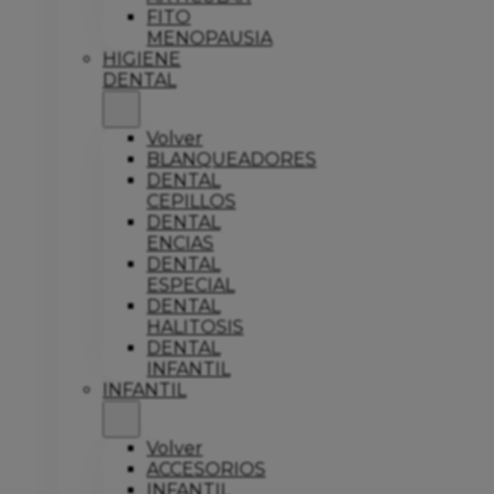
FITO
MENOPAUSIA
HIGIENE
DENTAL
Volver
BLANQUEADORES
DENTAL
CEPILLOS
DENTAL
ENCIAS
DENTAL
ESPECIAL
DENTAL
HALITOSIS
DENTAL
INFANTIL
INFANTIL
Volver
ACCESORIOS
INFANTIL