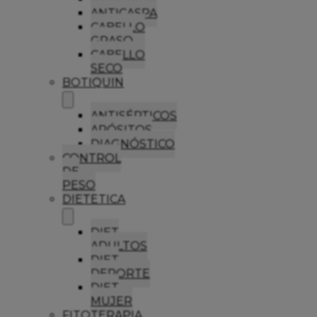
ANTICASPA
CABELLO
GRASO
CABELLO
SECO
BOTIQUIN
ANTISÉPTICOS
APÓSITOS
DIAGNÓSTICO
CONTROL
DE
PESO
DIETETICA
DIET
ADULTOS
DIET
DEPORTE
DIET
MUJER
FITOTERAPIA