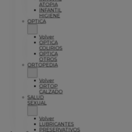
ATOPIA
INFANTIL
HIGIENE
OPTICA
Volver
OPTICA
COLIRIOS
OPTICA
OTROS
ORTOPEDIA
Volver
ORTOP
CALZADO
SALUD
SEXUAL
Volver
LUBRICANTES
PRESERVATIVOS