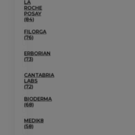
LA
ROCHE
POSAY
(84)
FILORGA
(76)
ERBORIAN
(73)
CANTABRIA
LABS
(72)
BIODERMA
(68)
MEDIK8
(58)