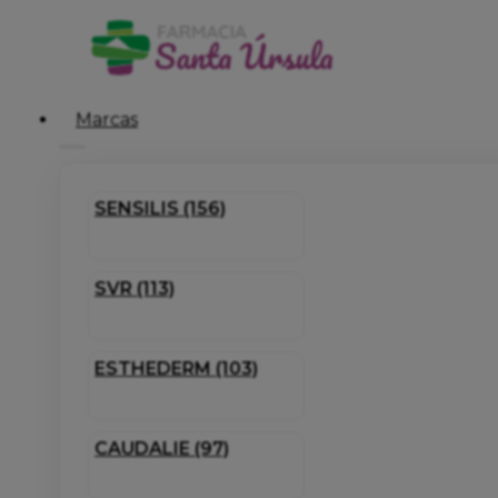
Marcas
SENSILIS (156)
SVR (113)
ESTHEDERM (103)
CAUDALIE (97)