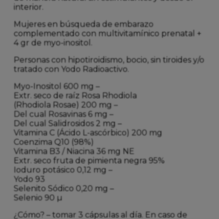
interior.
Mujeres en búsqueda de embarazo
complementado con multivitamí­nico prenatal +
4 gr de myo-inositol.
Personas con hipotiroidismo, bocio, sin tiroides y/o
tratado con Yodo Radioactivo.
Myo-Inositol 600 mg –
Extr. seco de raíz Rosa Rhodiola
(Rhodiola Rosae) 200 mg –
Del cual Rosavinas 6 mg –
Del cual Salidrosidos 2 mg –
Vitamina C (Ácido L-ascórbico) 200 mg
Coenzima Q10 (98%)
Vitamina B3 / Niacina 36 mg NE
Extr. seco fruta de pimienta negra 95%
Ioduro potásico 0,12 mg –
Yodo 93
Selenito Sódico 0,20 mg –
Selenio 90 µ
¿Cómo? – tomar 3 cápsulas al día. En caso de