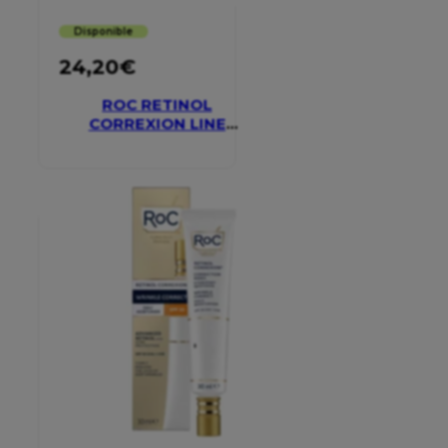
Disponible
24,20
€
ROC RETINOL
CORREXION LINE
SMOOTHING EYE
CREAM