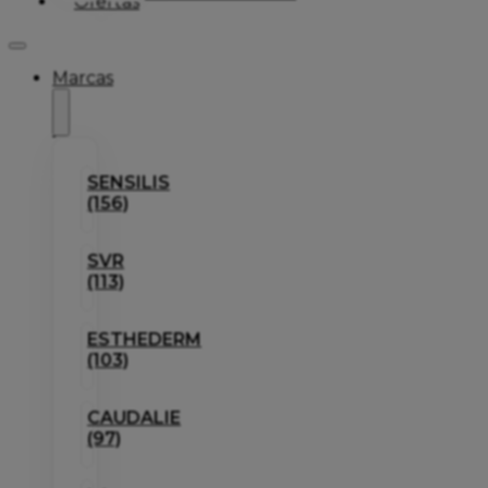
Ofertas
Marcas
SENSILIS
(156)
SVR
(113)
ESTHEDERM
(103)
CAUDALIE
(97)