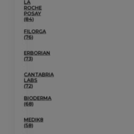
LA
ROCHE
POSAY
(84)
FILORGA
(76)
ERBORIAN
(73)
CANTABRIA
LABS
(72)
BIODERMA
(68)
MEDIK8
(58)