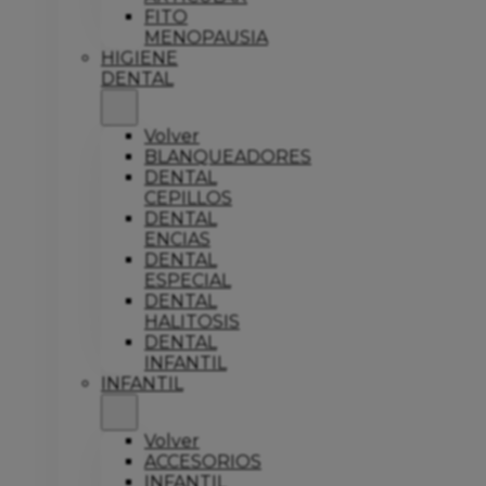
FITO
MENOPAUSIA
HIGIENE
DENTAL
Volver
BLANQUEADORES
DENTAL
CEPILLOS
DENTAL
ENCIAS
DENTAL
ESPECIAL
DENTAL
HALITOSIS
DENTAL
INFANTIL
INFANTIL
Volver
ACCESORIOS
INFANTIL