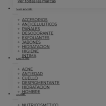
Ver todas las marcas
Corporal
ACCESORIOS
ANTICELULITICOS
PAÑALES
DESODORANTE
EXFOLIANTES
JABONES
HIDRATACION
HIGIENE
INTIMA
Dermo
ACNE
ANTIEDAD
CUELLO
DESPIGMENTANTE
HIDRATACION
HOMBRE
Solar
NUTRICOSMETICO