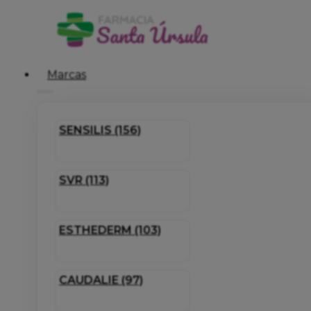
Marcas
SENSILIS (156)
SVR (113)
ESTHEDERM (103)
CAUDALIE (97)