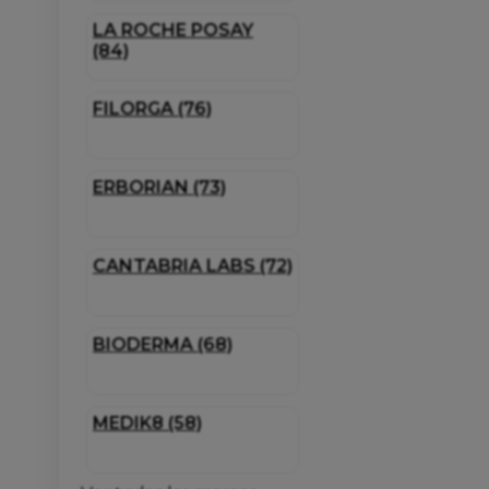
LA ROCHE POSAY
(84)
FILORGA (76)
ERBORIAN (73)
CANTABRIA LABS (72)
BIODERMA (68)
MEDIK8 (58)