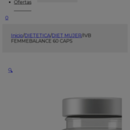
Ofertas
0
Inicio
/
DIETETICA
/
DIET MUJER
/
IVB
FEMMEBALANCE 60 CAPS
🔍