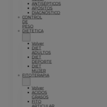
ANTISÉPTICOS
APÓSITOS
DIAGNÓSTICO
CONTROL
DE
PESO
DIETETICA
Volver
DIET
ADULTOS
DIET
DEPORTE
DIET
MUJER
FITOTERAPIA
Volver
ACIDOS
GRASOS
FITO
ARTICULAR