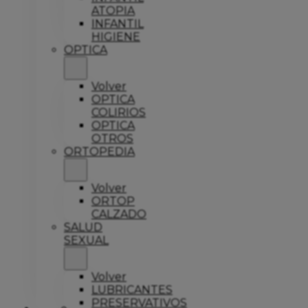
ATOPIA
INFANTIL
HIGIENE
OPTICA
Volver
OPTICA
COLIRIOS
OPTICA
OTROS
ORTOPEDIA
Volver
ORTOP
CALZADO
SALUD
SEXUAL
Volver
LUBRICANTES
PRESERVATIVOS