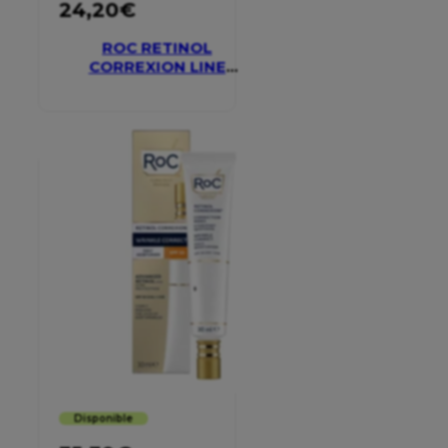
24,20
€
ROC RETINOL
CORREXION LINE
SMOOTHING EYE
CREAM
Disponible