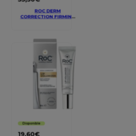
ROC DERM
CORRECTION FIRMING
SERUM STICK
Disponible
19,60
€