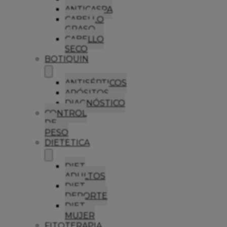
ANTICASPA
CABELLO
GRASO
CABELLO
SECO
BOTIQUIN
ANTISÉPTICOS
APÓSITOS
DIAGNÓSTICO
CONTROL
DE
PESO
DIETETICA
DIET
ADULTOS
DIET
DEPORTE
DIET
MUJER
FITOTERAPIA