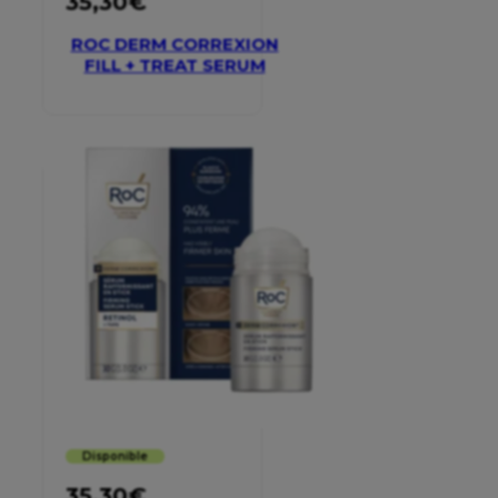
35,30
€
ROC DERM CORREXION
FILL + TREAT SERUM
Disponible
35,30
€