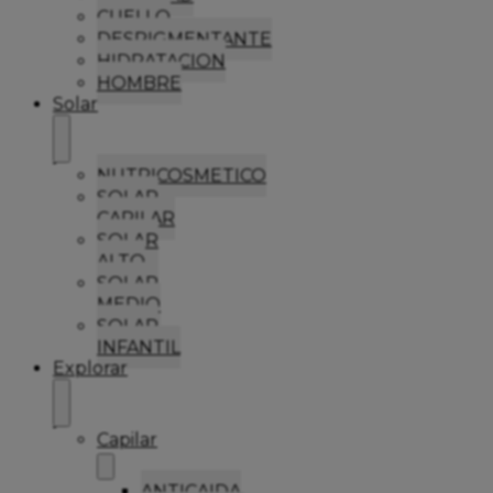
CUELLO
DESPIGMENTANTE
HIDRATACION
HOMBRE
Solar
NUTRICOSMETICO
SOLAR
CAPILAR
SOLAR
ALTO
SOLAR
MEDIO
SOLAR
INFANTIL
Explorar
Capilar
ANTICAIDA