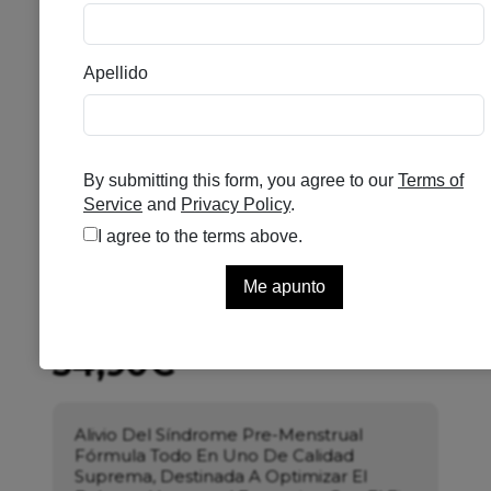
IVB FEMMEBALANCE 60
CAPS
Se el primero en puntuar
Sin existencias
34,90
€
Alivio Del Síndrome Pre-Menstrual
Fórmula Todo En Uno De Calidad
Suprema, Destinada A Optimizar El