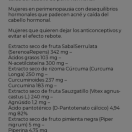
Mujeres en perimenopausia con desequilibrios
hormonales que padecen acné y caída del
cabello hormonal.
Mujeres que quieren dejar los anticonceptivos y
evitar el efecto rebote.
Extracto seco de fruta SabalSerrulata
(SerenoaRepens) 342 mg –
Ácidos grasos 103 mg –
N-acetilcisteína 300 mg –
Extracto seco de rizoma Cúrcuma (Curcuma
Longa) 250 mg –
Curcuminoides 237 mg –
Curcumina 183 mg –
Extracto seco de fruta Sauzgatillo (Vitex agnus-
castus L.) 240 mg –
Agnúsido 1,2 mg –
Ácido pantoténico (D-Pantotenato cálcico) 4,94
mg 82%
Extracto seco de fruto pimienta negra (Piper
nigrum) 5 mg –
Piperina 4,75 mg