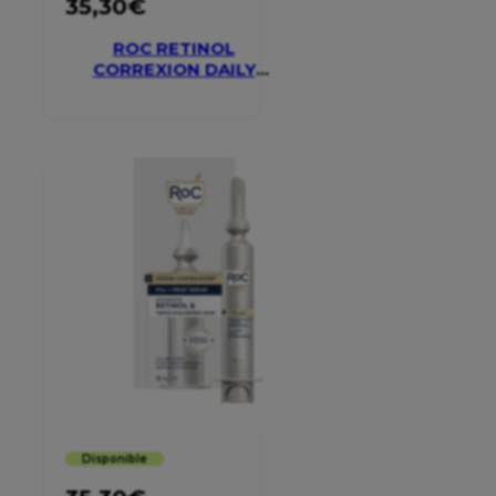
35,30
€
ROC RETINOL
CORREXION DAILY
MOISTURISER SPF 30
Disponible