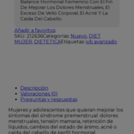
Balance Hormonal Femenino Con El Fin
De Mejorar Los Dolores Menstruales, El
Exceso De Vello Corporal, El Acné Y La
Caída Del Cabello.
Añadir a favoritos
SKU:
212636
Categorías:
Nuevo
,
DIET
MUJER
,
DIETETICA
Etiquetas:
ivb avanzado
Descripción
Valoraciones (0)
Preguntas y respuestas
Mujeres y adolescentes que quieran mejorar los
síntomas del síndrome premenstrual: dolores
menstruales, tensión mamaria, retención de
líquidos, cambios del estado de ánimo, acné o
caída del cabello de perfil hormonal.