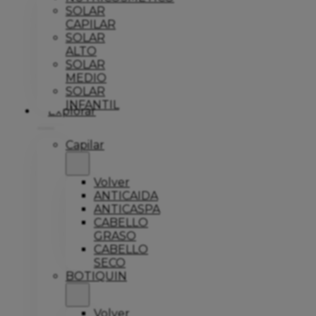
SOLAR
CAPILAR
SOLAR
ALTO
SOLAR
MEDIO
SOLAR
INFANTIL
Explorar
Capilar
Volver
ANTICAIDA
ANTICASPA
CABELLO
GRASO
CABELLO
SECO
BOTIQUIN
Volver