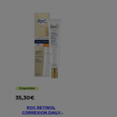
SMOOTHING EYE
CREAM
Disponible
35,30
€
ROC RETINOL
CORREXION DAILY