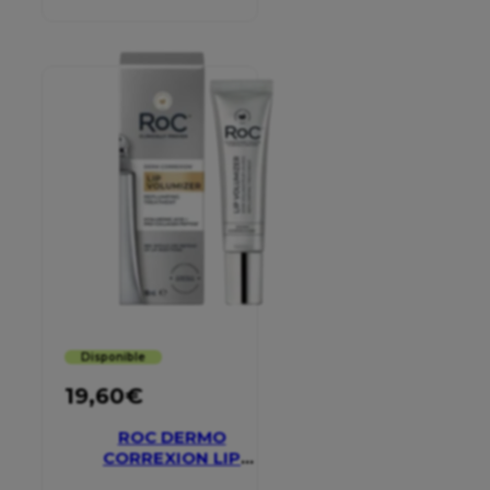
Disponible
19,60
€
ROC DERMO
CORREXION LIP
VOLUMIZER