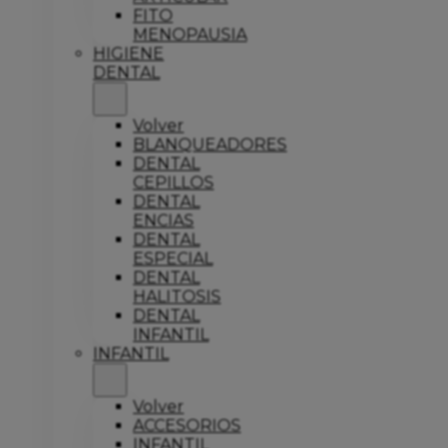
FITO
MENOPAUSIA
HIGIENE
DENTAL
Volver
BLANQUEADORES
DENTAL
CEPILLOS
DENTAL
ENCIAS
DENTAL
ESPECIAL
DENTAL
HALITOSIS
DENTAL
INFANTIL
INFANTIL
Volver
ACCESORIOS
INFANTIL