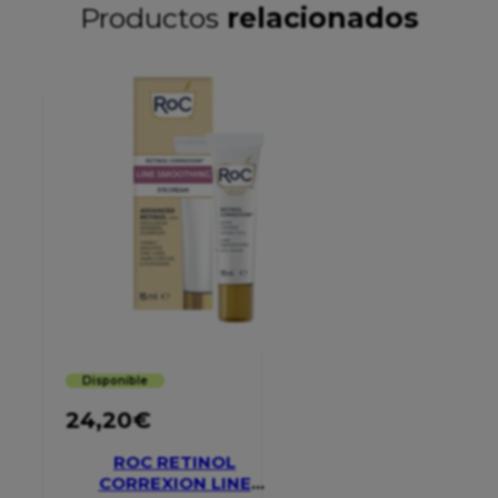
Productos
relacionados
Disponible
24,20
€
ROC RETINOL
CORREXION LINE