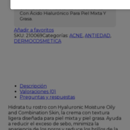
Crema Facial Hidratante Y Matificante
Con Ácido Hialurónico Para Piel Mixta Y
Grasa.
Añadir a favoritos
SKU:
210069
Categorías:
ACNE
,
ANTIEDAD
,
DERMOCOSMETICA
Descripción
Valoraciones (0)
Preguntas y respuestas
Hidrata tu rostro con Hyaluronic Moisture Oily
and Combination Skin, la crema con textura
ligera diseñada para piel mixta y piel grasa. Ayuda
a reducir el exceso de sebo, minimiza la
apariencia de los poros y reduce los brillos de la