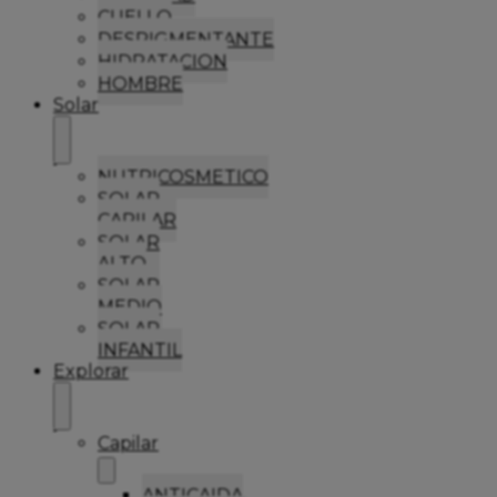
CUELLO
DESPIGMENTANTE
HIDRATACION
HOMBRE
Solar
NUTRICOSMETICO
SOLAR
CAPILAR
SOLAR
ALTO
SOLAR
MEDIO
SOLAR
INFANTIL
Explorar
Capilar
ANTICAIDA