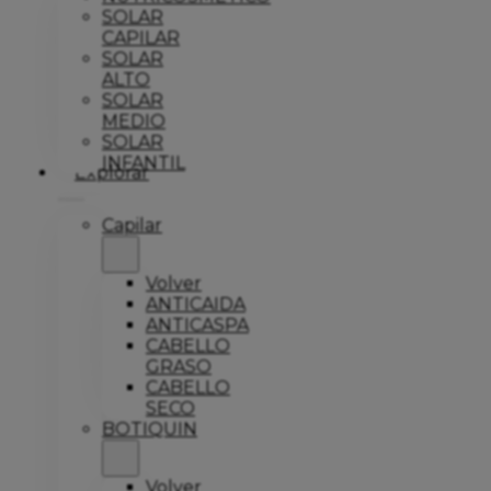
SOLAR
CAPILAR
SOLAR
ALTO
SOLAR
MEDIO
SOLAR
INFANTIL
Explorar
Capilar
Volver
ANTICAIDA
ANTICASPA
CABELLO
GRASO
CABELLO
SECO
BOTIQUIN
Volver