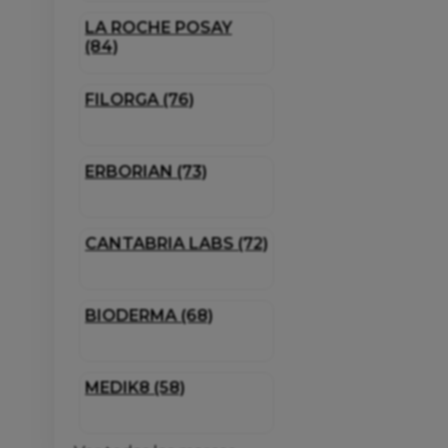
LA ROCHE POSAY
(84)
FILORGA (76)
ERBORIAN (73)
CANTABRIA LABS (72)
BIODERMA (68)
MEDIK8 (58)