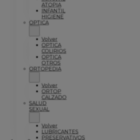
ATOPIA
INFANTIL
HIGIENE
OPTICA
Volver
OPTICA
COLIRIOS
OPTICA
OTROS
ORTOPEDIA
Volver
ORTOP
CALZADO
SALUD
SEXUAL
Volver
LUBRICANTES
PRESERVATIVOS