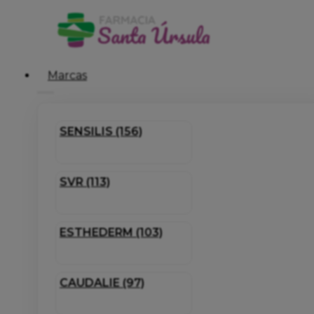
Marcas
SENSILIS (156)
SVR (113)
ESTHEDERM (103)
CAUDALIE (97)