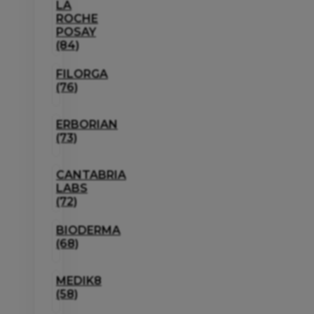
LA
ROCHE
POSAY
(84)
FILORGA
(76)
ERBORIAN
(73)
CANTABRIA
LABS
(72)
BIODERMA
(68)
MEDIK8
(58)