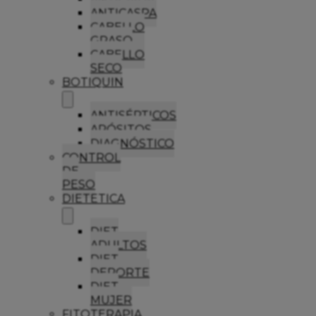
ANTICASPA
CABELLO
GRASO
CABELLO
SECO
BOTIQUIN
ANTISÉPTICOS
APÓSITOS
DIAGNÓSTICO
CONTROL
DE
PESO
DIETETICA
DIET
ADULTOS
DIET
DEPORTE
DIET
MUJER
FITOTERAPIA