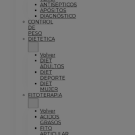
ANTISÉPTICOS
APÓSITOS
DIAGNÓSTICO
CONTROL
DE
PESO
DIETETICA
Volver
DIET
ADULTOS
DIET
DEPORTE
DIET
MUJER
FITOTERAPIA
Volver
ACIDOS
GRASOS
FITO
ARTICULAR