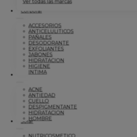
Ver todas las marcas
Corporal
ACCESORIOS
ANTICELULITICOS
PAÑALES
DESODORANTE
EXFOLIANTES
JABONES
HIDRATACION
HIGIENE
INTIMA
Dermo
ACNE
ANTIEDAD
CUELLO
DESPIGMENTANTE
HIDRATACION
HOMBRE
Solar
NUTRICOSMETICO