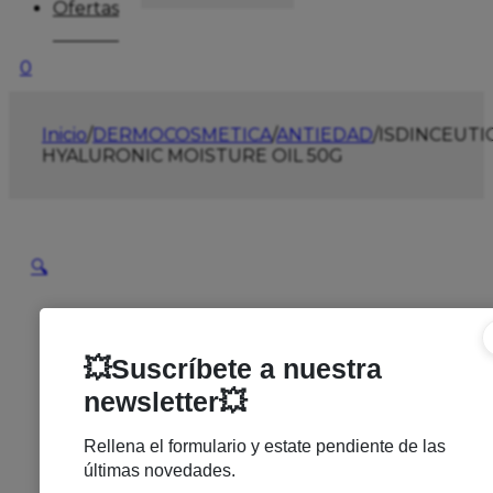
Ofertas
0
Inicio
/
DERMOCOSMETICA
/
ANTIEDAD
/
ISDINCEUTI
HYALURONIC MOISTURE OIL 50G
🔍