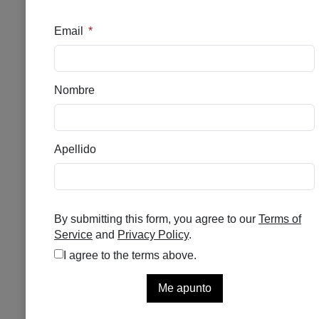
ISDINCEUTICS
HYALURONIC MOISTURE
OIL 50G
Se el primero en puntuar
Sin existencias
40,95
€