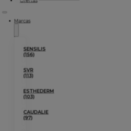
Ofertas
Marcas
SENSILIS
(156)
SVR
(113)
ESTHEDERM
(103)
CAUDALIE
(97)