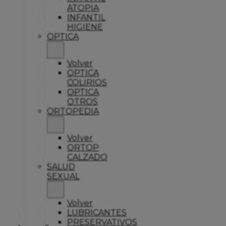
ATOPIA
INFANTIL
HIGIENE
OPTICA
Volver
OPTICA
COLIRIOS
OPTICA
OTROS
ORTOPEDIA
Volver
ORTOP
CALZADO
SALUD
SEXUAL
Volver
LUBRICANTES
PRESERVATIVOS