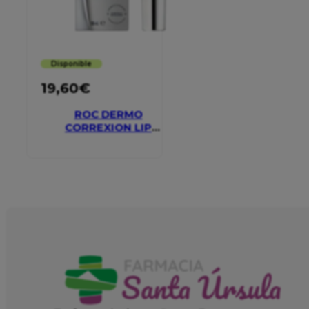
Disponible
19,60
€
ROC DERMO
CORREXION LIP
VOLUMIZER