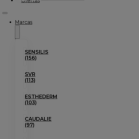
Ofertas
Marcas
SENSILIS
(156)
SVR
(113)
ESTHEDERM
(103)
CAUDALIE
(97)