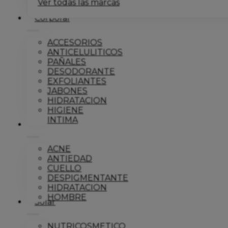
Ver todas las marcas
Corporal
ACCESORIOS
ANTICELULITICOS
PAÑALES
DESODORANTE
EXFOLIANTES
JABONES
HIDRATACION
HIGIENE
INTIMA
Dermo
ACNE
ANTIEDAD
CUELLO
DESPIGMENTANTE
HIDRATACION
HOMBRE
Solar
NUTRICOSMETICO