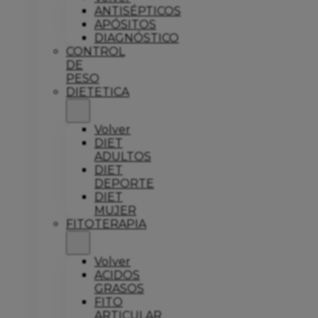
ANTISÉPTICOS
APÓSITOS
DIAGNÓSTICO
CONTROL
DE
PESO
DIETETICA
Volver
DIET
ADULTOS
DIET
DEPORTE
DIET
MUJER
FITOTERAPIA
Volver
ACIDOS
GRASOS
FITO
ARTICULAR