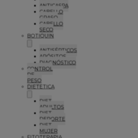
ANTICASPA
CABELLO
GRASO
CABELLO
SECO
BOTIQUIN
ANTISÉPTICOS
APÓSITOS
DIAGNÓSTICO
CONTROL
DE
PESO
DIETETICA
DIET
ADULTOS
DIET
DEPORTE
DIET
MUJER
FITOTERAPIA