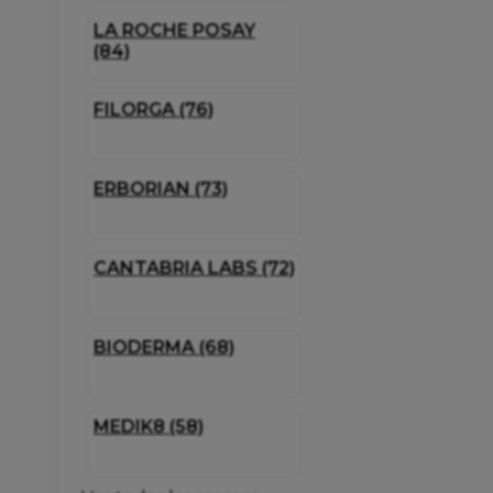
LA ROCHE POSAY
(84)
FILORGA (76)
ERBORIAN (73)
CANTABRIA LABS (72)
BIODERMA (68)
MEDIK8 (58)