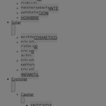
CUELLO
DESPIGMENTANTE
HIDRATACION
HOMBRE
Solar
NUTRICOSMETICO
SOLAR
CAPILAR
SOLAR
ALTO
SOLAR
MEDIO
SOLAR
INFANTIL
Explorar
Capilar
ANTICAIDA