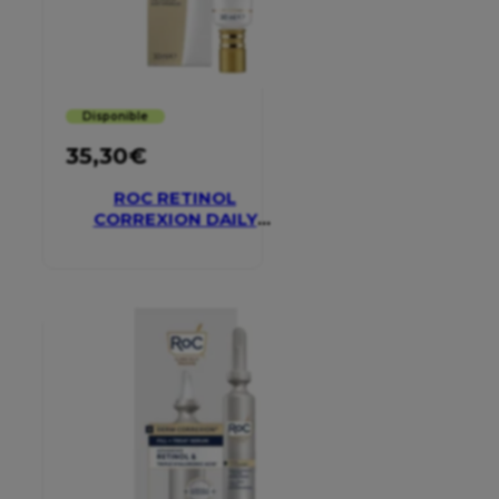
Disponible
35,30
€
ROC RETINOL
CORREXION DAILY
MOISTURISER SPF 30