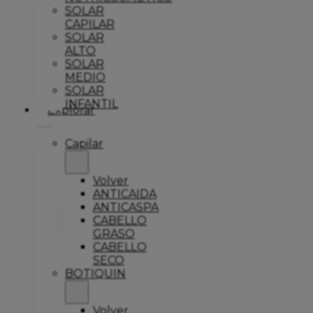
SOLAR
CAPILAR
SOLAR
ALTO
SOLAR
MEDIO
SOLAR
INFANTIL
Explorar
Capilar
Volver
ANTICAIDA
ANTICASPA
CABELLO
GRASO
CABELLO
SECO
BOTIQUIN
Volver