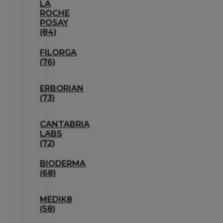
LA
ROCHE
POSAY
(84)
FILORGA
(76)
ERBORIAN
(73)
CANTABRIA
LABS
(72)
BIODERMA
(68)
MEDIK8
(58)