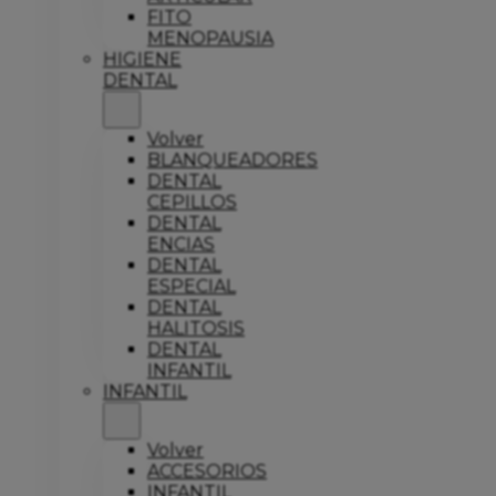
FITO
MENOPAUSIA
HIGIENE
DENTAL
Volver
BLANQUEADORES
DENTAL
CEPILLOS
DENTAL
ENCIAS
DENTAL
ESPECIAL
DENTAL
HALITOSIS
DENTAL
INFANTIL
INFANTIL
Volver
ACCESORIOS
INFANTIL