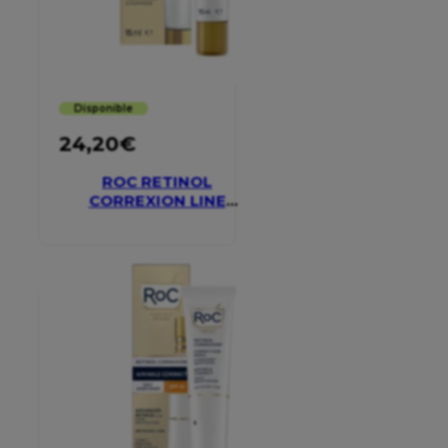
Disponible
24,20
€
ROC RETINOL
CORREXION LINE
SMOOTHING EYE
CREAM