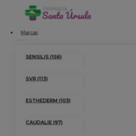
Marcas
SENSILIS (156)
SVR (113)
ESTHEDERM (103)
CAUDALIE (97)