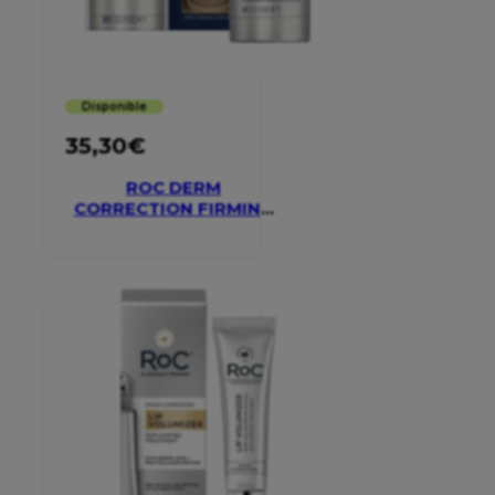
Disponible
35,30
€
ROC DERM
CORRECTION FIRMING
SERUM STICK