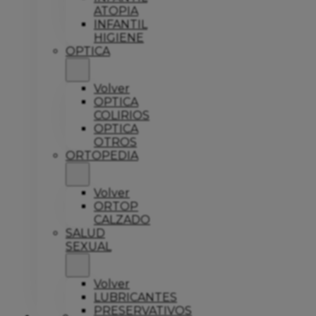
ATOPIA
INFANTIL
HIGIENE
OPTICA
Volver
OPTICA
COLIRIOS
OPTICA
OTROS
ORTOPEDIA
Volver
ORTOP
CALZADO
SALUD
SEXUAL
Volver
LUBRICANTES
PRESERVATIVOS