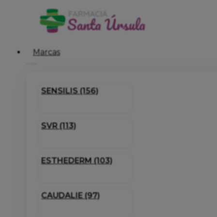
Marcas
SENSILIS (156)
SVR (113)
ESTHEDERM (103)
CAUDALIE (97)