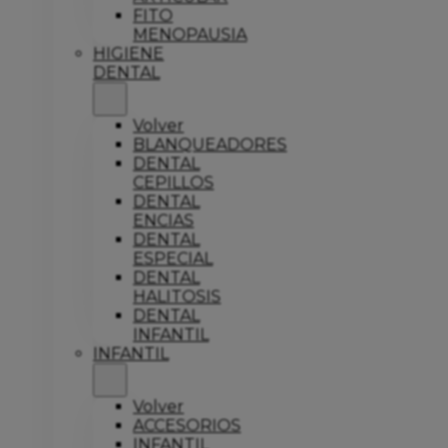
FITO
MENOPAUSIA
HIGIENE
DENTAL
Volver
BLANQUEADORES
DENTAL
CEPILLOS
DENTAL
ENCIAS
DENTAL
ESPECIAL
DENTAL
HALITOSIS
DENTAL
INFANTIL
INFANTIL
Volver
ACCESORIOS
INFANTIL