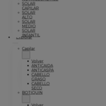
SOLAR
CAPILAR
SOLAR
ALTO
SOLAR
MEDIO
SOLAR
INFANTIL
Explorar
Capilar
Volver
ANTICAIDA
ANTICASPA
CABELLO
GRASO
CABELLO
SECO
BOTIQUIN
Volver