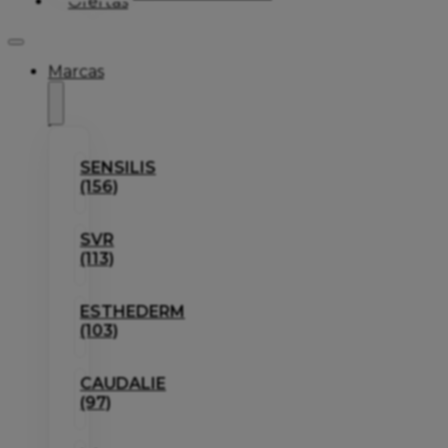
Ofertas
Marcas
SENSILIS
(156)
SVR
(113)
ESTHEDERM
(103)
CAUDALIE
(97)