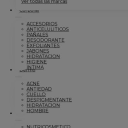
Ver todas las marcas
Corporal
ACCESORIOS
ANTICELULITICOS
PAÑALES
DESODORANTE
EXFOLIANTES
JABONES
HIDRATACION
HIGIENE
INTIMA
Dermo
ACNE
ANTIEDAD
CUELLO
DESPIGMENTANTE
HIDRATACION
HOMBRE
Solar
NUTRICOSMETICO