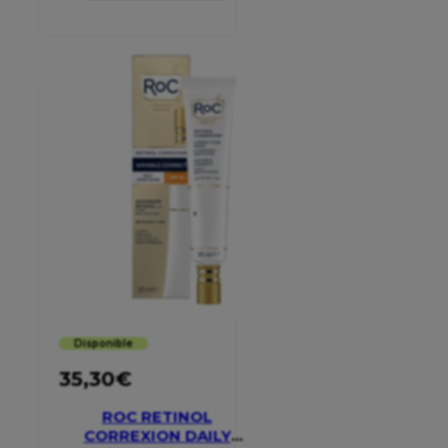
SMOOTHING EYE
CREAM
Disponible
35,30
€
ROC RETINOL
CORREXION DAILY