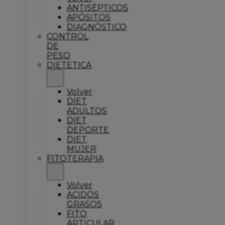
ANTISÉPTICOS
APÓSITOS
DIAGNÓSTICO
CONTROL
DE
PESO
DIETETICA
Volver
DIET
ADULTOS
DIET
DEPORTE
DIET
MUJER
FITOTERAPIA
Volver
ACIDOS
GRASOS
FITO
ARTICULAR