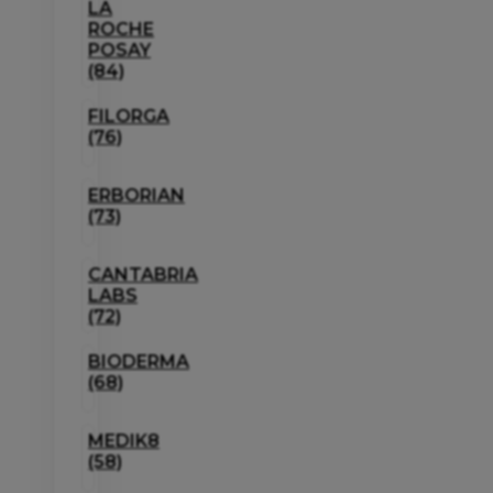
LA
ROCHE
POSAY
(84)
FILORGA
(76)
ERBORIAN
(73)
CANTABRIA
LABS
(72)
BIODERMA
(68)
MEDIK8
(58)