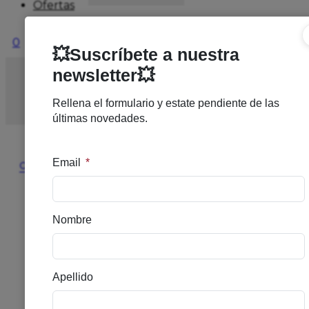
Ofertas
0
Inicio
/
SOLARES
/
SOLAR ALTO
/
ISDIN FOTOP
TRANSP SPR WET SKIN F50+100M
🔍