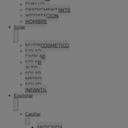
CUELLO
DESPIGMENTANTE
HIDRATACION
HOMBRE
Solar
NUTRICOSMETICO
SOLAR
CAPILAR
SOLAR
ALTO
SOLAR
MEDIO
SOLAR
INFANTIL
Explorar
Capilar
ANTICAIDA