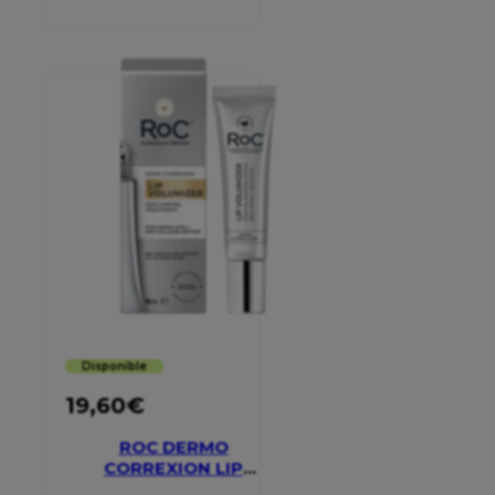
Disponible
19,60
€
ROC DERMO
CORREXION LIP
VOLUMIZER