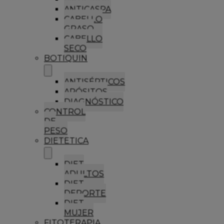
ANTICASPA
CABELLO
GRASO
CABELLO
SECO
BOTIQUIN
ANTISÉPTICOS
APÓSITOS
DIAGNÓSTICO
CONTROL
DE
PESO
DIETETICA
DIET
ADULTOS
DIET
DEPORTE
DIET
MUJER
FITOTERAPIA