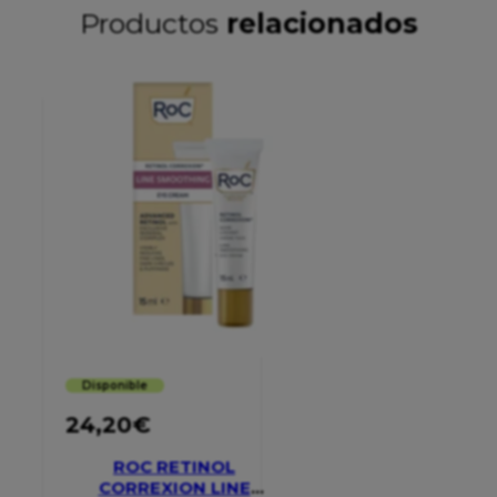
Productos
relacionados
Disponible
24,20
€
ROC RETINOL
CORREXION LINE