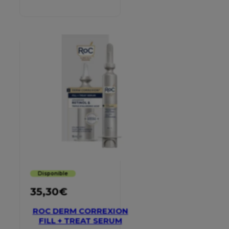
MOISTURISER SPF 30
Disponible
35,30
€
ROC DERM CORREXION
FILL + TREAT SERUM