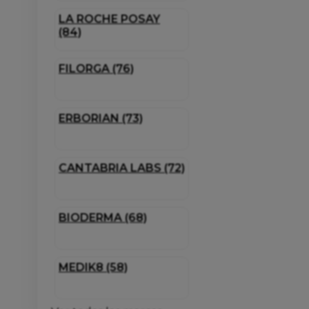
LA ROCHE POSAY
(84)
FILORGA (76)
ERBORIAN (73)
CANTABRIA LABS (72)
BIODERMA (68)
MEDIK8 (58)