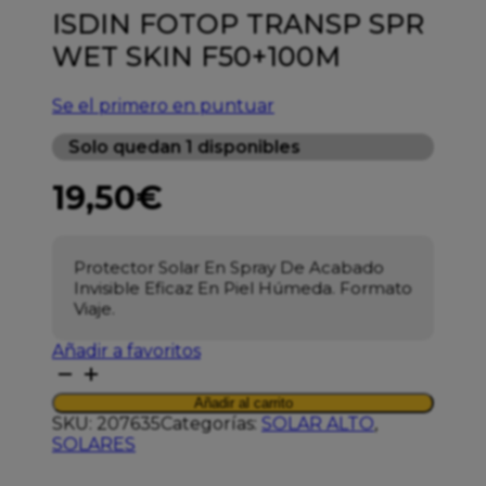
ISDIN FOTOP TRANSP SPR
WET SKIN F50+100M
Se el primero en puntuar
Solo quedan 1 disponibles
19,50
€
Protector Solar En Spray De Acabado
Invisible Eficaz En Piel Húmeda. Formato
Viaje.
Añadir a favoritos
ISDIN
FOTOP
Añadir al carrito
TRANSP
SKU:
207635
Categorías:
SOLAR ALTO
,
SPR
SOLARES
WET
SKIN