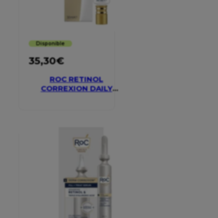
Disponible
35,30
€
ROC RETINOL
CORREXION DAILY
MOISTURISER SPF 30