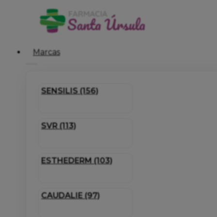
Marcas
SENSILIS (156)
SVR (113)
ESTHEDERM (103)
CAUDALIE (97)