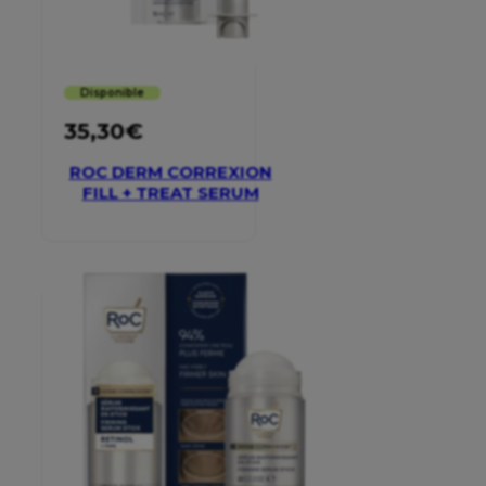
Disponible
35,30
€
ROC DERM CORREXION
FILL + TREAT SERUM