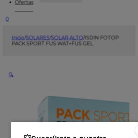
Ofertas
0
Inicio
/
SOLARES
/
SOLAR ALTO
/
ISDIN FOTOP
PACK SPORT FUS WAT+FUS GEL
🔍