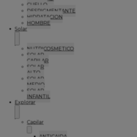
CUELLO
DESPIGMENTANTE
HIDRATACION
HOMBRE
Solar
NUTRICOSMETICO
SOLAR
CAPILAR
SOLAR
ALTO
SOLAR
MEDIO
SOLAR
INFANTIL
Explorar
Capilar
ANTICAIDA