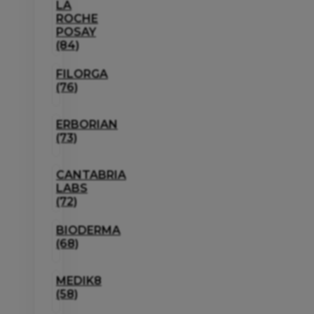
LA
ROCHE
POSAY
(84)
FILORGA
(76)
ERBORIAN
(73)
CANTABRIA
LABS
(72)
BIODERMA
(68)
MEDIK8
(58)