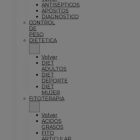
ANTISÉPTICOS
APÓSITOS
DIAGNÓSTICO
CONTROL
DE
PESO
DIETETICA
Volver
DIET
ADULTOS
DIET
DEPORTE
DIET
MUJER
FITOTERAPIA
Volver
ACIDOS
GRASOS
FITO
ARTICULAR