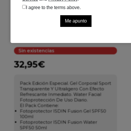
ISDIN FOTOP PACK SPORT
FUS WAT+FUS GEL
Valorado con
5.00
de 5 en base a
1
valoración de un cliente
1
valoración de cliente
Sin existencias
32,95
€
Pack Edición Especial. Gel Corporal Sport
Transparente Y Ultraligero Con Efecto
Refrescante Inmediato. Water Facial
Fotoprotección De Uso Diario.
El Pack Contiene:
Fotoprotector ISDIN Fusion Gel SPF50
100ml
Fotoprotector ISDIN Fusion Water
SPF50 50ml