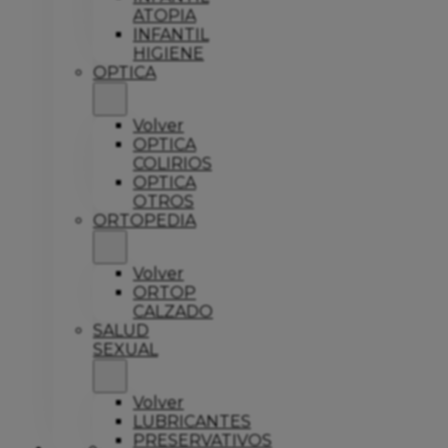
ATOPIA
INFANTIL
HIGIENE
OPTICA
Volver
OPTICA
COLIRIOS
OPTICA
OTROS
ORTOPEDIA
Volver
ORTOP
CALZADO
SALUD
SEXUAL
Volver
LUBRICANTES
PRESERVATIVOS