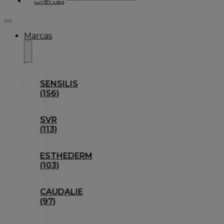
Ofertas
Marcas
SENSILIS
(156)
SVR
(113)
ESTHEDERM
(103)
CAUDALIE
(97)