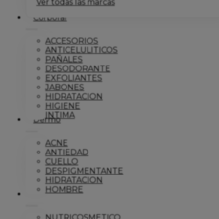
Ver todas las marcas
Corporal
ACCESORIOS
ANTICELULITICOS
PAÑALES
DESODORANTE
EXFOLIANTES
JABONES
HIDRATACION
HIGIENE
INTIMA
Dermo
ACNE
ANTIEDAD
CUELLO
DESPIGMENTANTE
HIDRATACION
HOMBRE
Solar
NUTRICOSMETICO