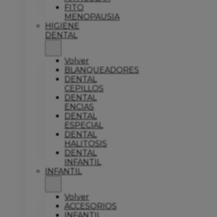
FITO
MENOPAUSIA
HIGIENE
DENTAL
Volver
BLANQUEADORES
DENTAL
CEPILLOS
DENTAL
ENCIAS
DENTAL
ESPECIAL
DENTAL
HALITOSIS
DENTAL
INFANTIL
INFANTIL
Volver
ACCESORIOS
INFANTIL