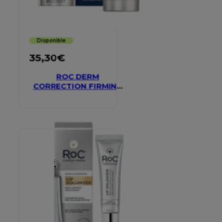
Disponible
35,30
€
ROC DERM
CORRECTION FIRMING
SERUM STICK