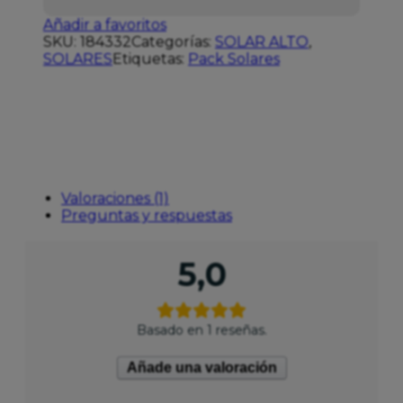
Añadir a favoritos
SKU:
184332
Categorías:
SOLAR ALTO
,
SOLARES
Etiquetas:
Pack Solares
Valoraciones (1)
Preguntas y respuestas
5,0
Basado en 1 reseñas.
Añade una valoración