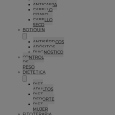
ANTICASPA
CABELLO
GRASO
CABELLO
SECO
BOTIQUIN
ANTISÉPTICOS
APÓSITOS
DIAGNÓSTICO
CONTROL
DE
PESO
DIETETICA
DIET
ADULTOS
DIET
DEPORTE
DIET
MUJER
FITOTERAPIA