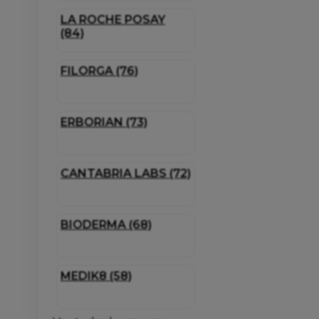
LA ROCHE POSAY
(84)
FILORGA (76)
ERBORIAN (73)
CANTABRIA LABS (72)
BIODERMA (68)
MEDIK8 (58)