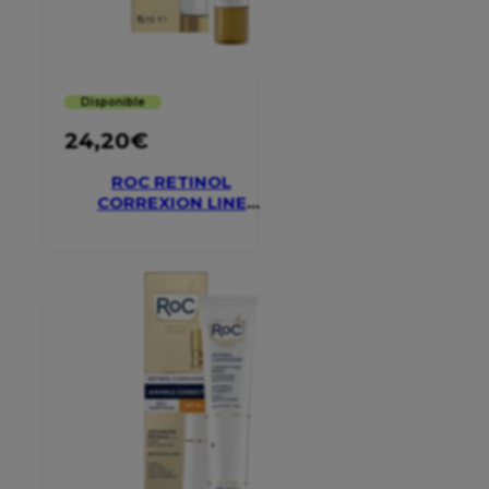
Disponible
24,20
€
ROC RETINOL
CORREXION LINE
SMOOTHING EYE
CREAM