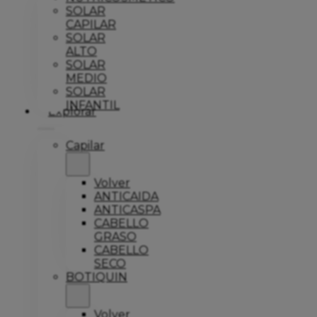
SOLAR
CAPILAR
SOLAR
ALTO
SOLAR
MEDIO
SOLAR
INFANTIL
Explorar
Capilar
Volver
ANTICAIDA
ANTICASPA
CABELLO
GRASO
CABELLO
SECO
BOTIQUIN
Volver