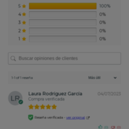
5
100%
4
0%
3
0%
2
0%
1
0%
1-1 of 1 reseña
Laura Rodríguez García
04/07/2023
Compra verificada
Reseña verificada -
ver original
(0)
(0)