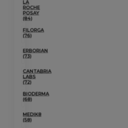
LA
ROCHE
POSAY
(84)
FILORGA
(76)
ERBORIAN
(73)
CANTABRIA
LABS
(72)
BIODERMA
(68)
MEDIK8
(58)