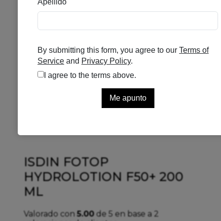
ISDIN FOTOP
HYDROLOTION F50+ 200
ML
Valorado con
5.00
de 5 en base a
2