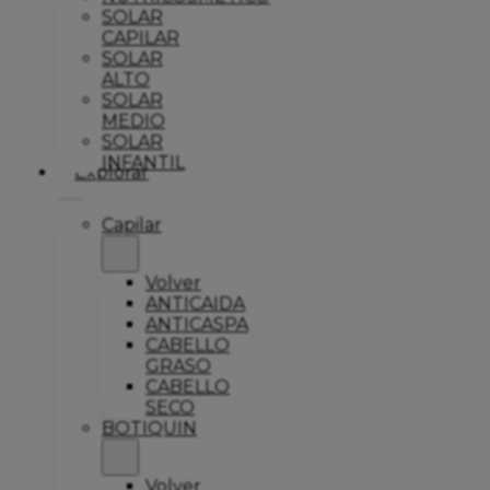
SOLAR
CAPILAR
SOLAR
ALTO
SOLAR
MEDIO
SOLAR
INFANTIL
Explorar
Capilar
Volver
ANTICAIDA
ANTICASPA
CABELLO
GRASO
CABELLO
SECO
BOTIQUIN
Volver