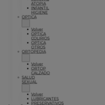
ATOPIA
INFANTIL
HIGIENE
OPTICA
Volver
OPTICA
COLIRIOS
OPTICA
OTROS
ORTOPEDIA
Volver
ORTOP
CALZADO
SALUD
SEXUAL
Volver
LUBRICANTES
PRESERVATIVOS