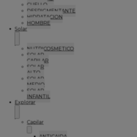
CUELLO
DESPIGMENTANTE
HIDRATACION
HOMBRE
Solar
NUTRICOSMETICO
SOLAR
CAPILAR
SOLAR
ALTO
SOLAR
MEDIO
SOLAR
INFANTIL
Explorar
Capilar
ANTICAIDA