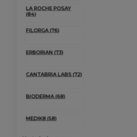
LA ROCHE POSAY
(84)
FILORGA (76)
ERBORIAN (73)
CANTABRIA LABS (72)
BIODERMA (68)
MEDIK8 (58)