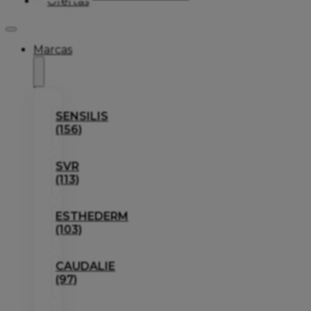
Ofertas
Marcas
SENSILIS
(156)
SVR
(113)
ESTHEDERM
(103)
CAUDALIE
(97)