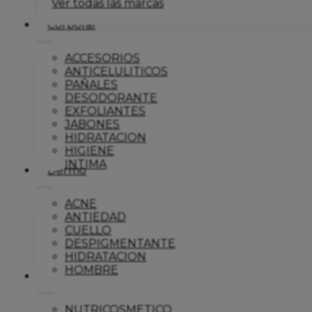
Ver todas las marcas
Corporal
ACCESORIOS
ANTICELULITICOS
PAÑALES
DESODORANTE
EXFOLIANTES
JABONES
HIDRATACION
HIGIENE
INTIMA
Dermo
ACNE
ANTIEDAD
CUELLO
DESPIGMENTANTE
HIDRATACION
HOMBRE
Solar
NUTRICOSMETICO