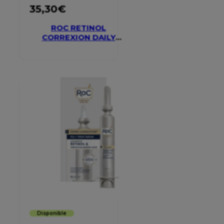
35,30
€
ROC RETINOL
CORREXION DAILY
MOISTURISER SPF 30
Disponible