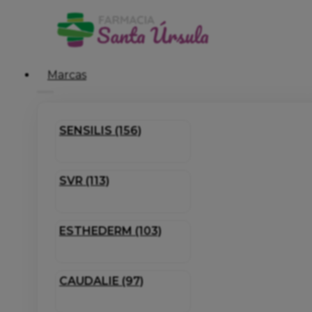
Marcas
SENSILIS (156)
SVR (113)
ESTHEDERM (103)
CAUDALIE (97)