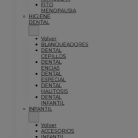
FITO
MENOPAUSIA
HIGIENE
DENTAL
Volver
BLANQUEADORES
DENTAL
CEPILLOS
DENTAL
ENCIAS
DENTAL
ESPECIAL
DENTAL
HALITOSIS
DENTAL
INFANTIL
INFANTIL
Volver
ACCESORIOS
INFANTIL