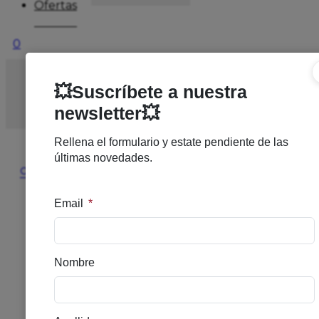
Ofertas
0
Inicio
/
SOLARES
/
SOLAR ALTO
/
ISDIN FOTOP
HYDROLOTION F50+ 200 ML
🔍