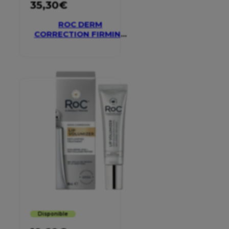
35,30
€
ROC DERM
CORRECTION FIRMING
SERUM STICK
Disponible