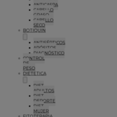
ANTICASPA
CABELLO
GRASO
CABELLO
SECO
BOTIQUIN
ANTISÉPTICOS
APÓSITOS
DIAGNÓSTICO
CONTROL
DE
PESO
DIETETICA
DIET
ADULTOS
DIET
DEPORTE
DIET
MUJER
FITOTERAPIA