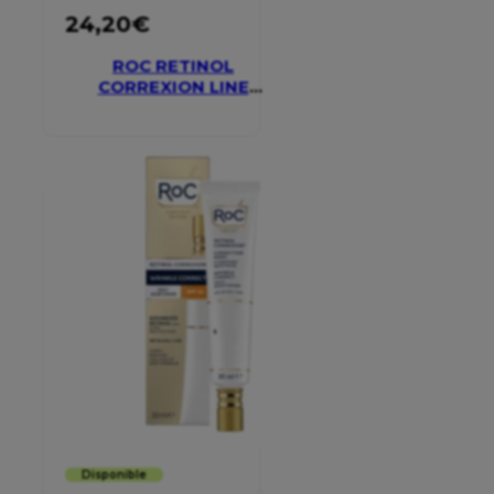
24,20
€
ROC RETINOL
CORREXION LINE
SMOOTHING EYE
CREAM
Disponible