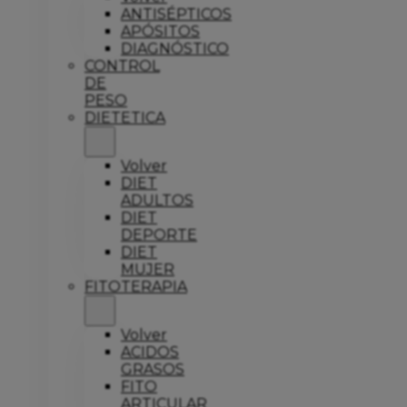
ANTISÉPTICOS
APÓSITOS
DIAGNÓSTICO
CONTROL
DE
PESO
DIETETICA
Volver
DIET
ADULTOS
DIET
DEPORTE
DIET
MUJER
FITOTERAPIA
Volver
ACIDOS
GRASOS
FITO
ARTICULAR