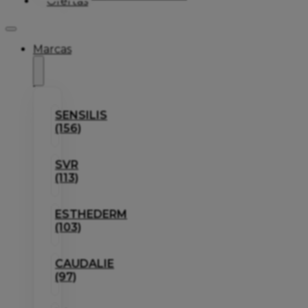
Ofertas
Marcas
SENSILIS
(156)
SVR
(113)
ESTHEDERM
(103)
CAUDALIE
(97)