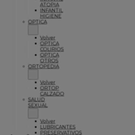
ATOPIA
INFANTIL
HIGIENE
OPTICA
Volver
OPTICA
COLIRIOS
OPTICA
OTROS
ORTOPEDIA
Volver
ORTOP
CALZADO
SALUD
SEXUAL
Volver
LUBRICANTES
PRESERVATIVOS