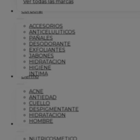
Ver todas las marcas
Corporal
ACCESORIOS
ANTICELULITICOS
PAÑALES
DESODORANTE
EXFOLIANTES
JABONES
HIDRATACION
HIGIENE
INTIMA
Dermo
ACNE
ANTIEDAD
CUELLO
DESPIGMENTANTE
HIDRATACION
HOMBRE
Solar
NUTRICOSMETICO