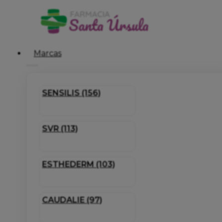
Marcas
SENSILIS (156)
SVR (113)
ESTHEDERM (103)
CAUDALIE (97)