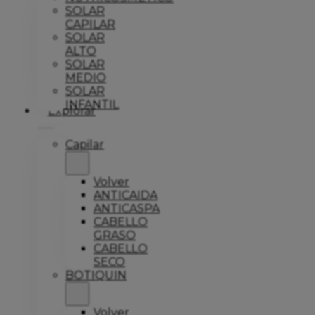
SOLAR
CAPILAR
SOLAR
ALTO
SOLAR
MEDIO
SOLAR
INFANTIL
Explorar
Capilar
Volver
ANTICAIDA
ANTICASPA
CABELLO
GRASO
CABELLO
SECO
BOTIQUIN
Volver