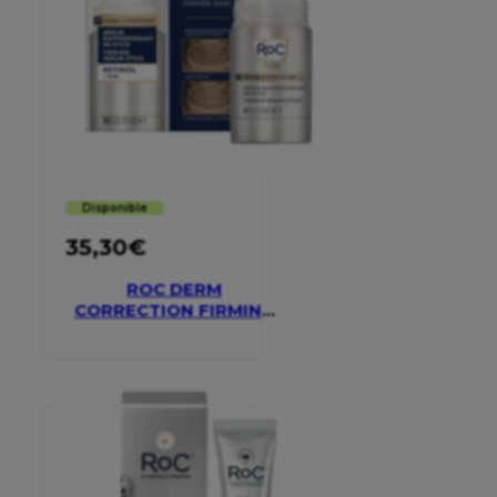
Disponible
35,30
€
ROC DERM
CORRECTION FIRMING
SERUM STICK