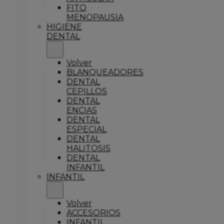
FITO
MENOPAUSIA
HIGIENE
DENTAL
Volver
BLANQUEADORES
DENTAL
CEPILLOS
DENTAL
ENCIAS
DENTAL
ESPECIAL
DENTAL
HALITOSIS
DENTAL
INFANTIL
INFANTIL
Volver
ACCESORIOS
INFANTIL