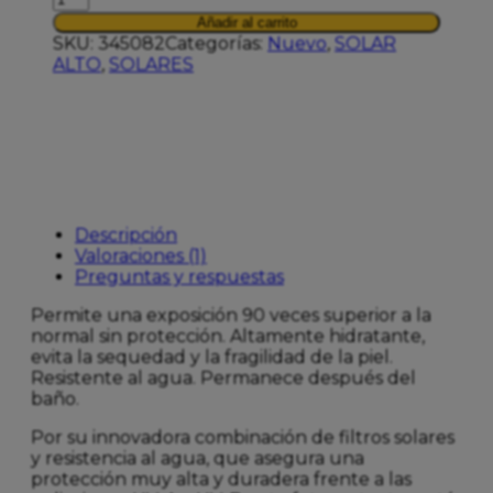
FOTOP
Añadir al carrito
EXTREM
SKU:
345082
Categorías:
Nuevo
,
SOLAR
F90
ALTO
,
SOLARES
CREMA
50ML
cantidad
Descripción
Valoraciones (1)
Preguntas y respuestas
Permite una exposición 90 veces superior a la
normal sin protección. Altamente hidratante,
evita la sequedad y la fragilidad de la piel.
Resistente al agua. Permanece después del
baño.
Por su innovadora combinación de filtros solares
y resistencia al agua, que asegura una
protección muy alta y duradera frente a las