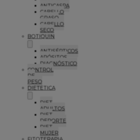
ANTICASPA
CABELLO
GRASO
CABELLO
SECO
BOTIQUIN
ANTISÉPTICOS
APÓSITOS
DIAGNÓSTICO
CONTROL
DE
PESO
DIETETICA
DIET
ADULTOS
DIET
DEPORTE
DIET
MUJER
FITOTERAPIA