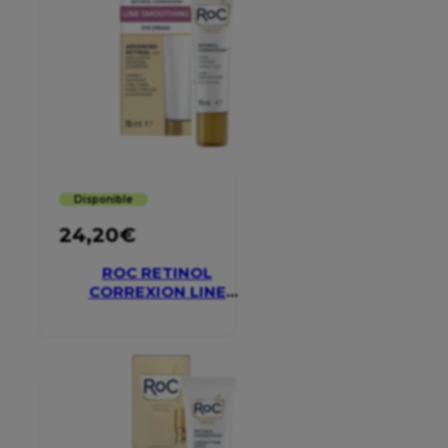
Disponible
24,20
€
ROC RETINOL
CORREXION LINE
SMOOTHING EYE
CREAM