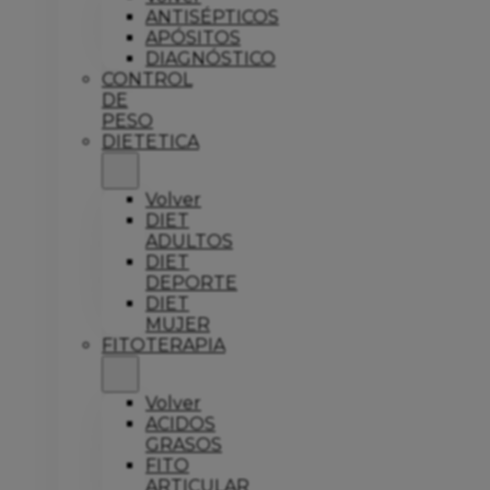
ANTISÉPTICOS
APÓSITOS
DIAGNÓSTICO
CONTROL
DE
PESO
DIETETICA
Volver
DIET
ADULTOS
DIET
DEPORTE
DIET
MUJER
FITOTERAPIA
Volver
ACIDOS
GRASOS
FITO
ARTICULAR