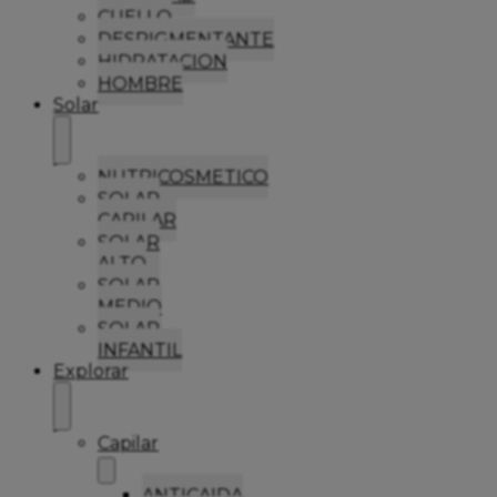
CUELLO
DESPIGMENTANTE
HIDRATACION
HOMBRE
Solar
NUTRICOSMETICO
SOLAR
CAPILAR
SOLAR
ALTO
SOLAR
MEDIO
SOLAR
INFANTIL
Explorar
Capilar
ANTICAIDA