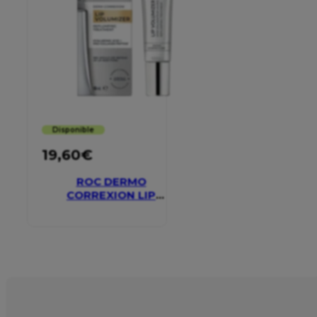
Disponible
19,60
€
ROC DERMO
CORREXION LIP
VOLUMIZER