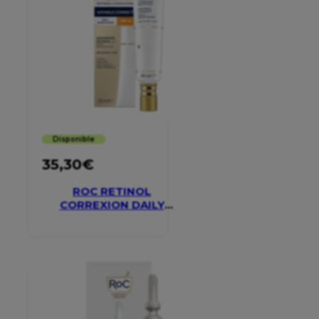
Disponible
35,30
€
ROC RETINOL
CORREXION DAILY
MOISTURISER SPF 30