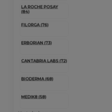
LA ROCHE POSAY
(84)
FILORGA (76)
ERBORIAN (73)
CANTABRIA LABS (72)
BIODERMA (68)
MEDIK8 (58)