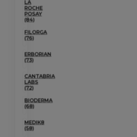
LA
ROCHE
POSAY
(84)
FILORGA
(76)
ERBORIAN
(73)
CANTABRIA
LABS
(72)
BIODERMA
(68)
MEDIK8
(58)