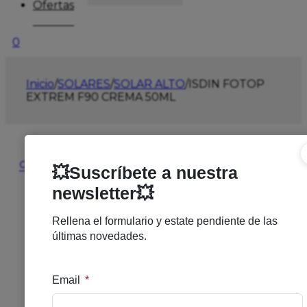
Ofertas
0
Inicio
/
SOLARES
/
SOLAR ALTO
/
ISDIN FOTOP
EXTREM F90 CREMA 50ML
🔍