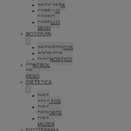
ANTICASPA
CABELLO
GRASO
CABELLO
SECO
BOTIQUIN
ANTISÉPTICOS
APÓSITOS
DIAGNÓSTICO
CONTROL
DE
PESO
DIETETICA
DIET
ADULTOS
DIET
DEPORTE
DIET
MUJER
FITOTERAPIA