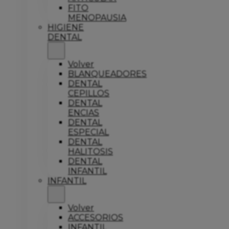
FITO
MENOPAUSIA
HIGIENE
DENTAL
Volver
BLANQUEADORES
DENTAL
CEPILLOS
DENTAL
ENCIAS
DENTAL
ESPECIAL
DENTAL
HALITOSIS
DENTAL
INFANTIL
INFANTIL
Volver
ACCESORIOS
INFANTIL