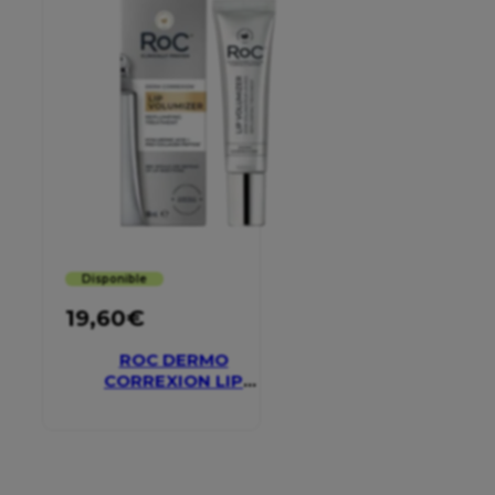
Disponible
19,60
€
ROC DERMO
CORREXION LIP
VOLUMIZER