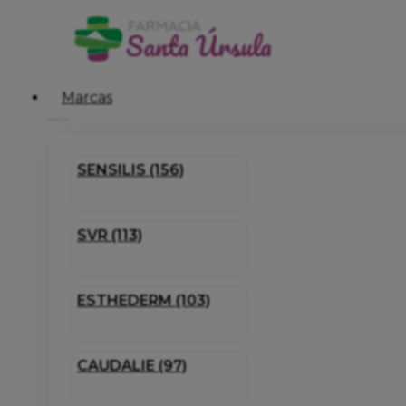
Marcas
SENSILIS (156)
SVR (113)
ESTHEDERM (103)
CAUDALIE (97)