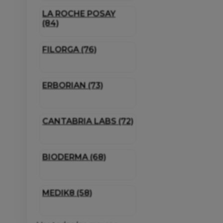
LA ROCHE POSAY
(84)
FILORGA (76)
ERBORIAN (73)
CANTABRIA LABS (72)
BIODERMA (68)
MEDIK8 (58)