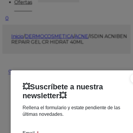
Ofertas
0
Inicio
/
DERMOCOSMETICA
/
ACNE
/
ISDIN ACNIBEN
REPAIR GEL CR HIDRAT 40ML
🔍