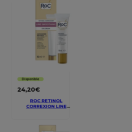
Disponible
24,20
€
ROC RETINOL
CORREXION LINE
SMOOTHING EYE
CREAM