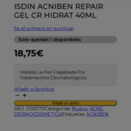
ISDIN ACNIBEN REPAIR
GEL CR HIDRAT 40ML
Se el primero en puntuar
Solo quedan 1 disponibles
18,75
€
Hidrata La Piel Fragilizada Por
Tratamientos Dermatológicos
Añadir a favoritos
ISDIN
ACNIBEN
Añadir al carrito
REPAIR
SKU:
200070
Categorías:
Nuevo
,
ACNE
,
GEL
DERMOCOSMETICA
Etiquetas:
ACNIBEN
CR
HIDRAT
40ML