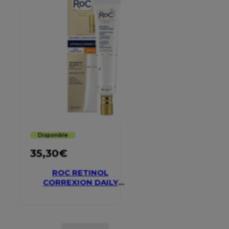
Disponible
35,30
€
ROC RETINOL
CORREXION DAILY
MOISTURISER SPF 30