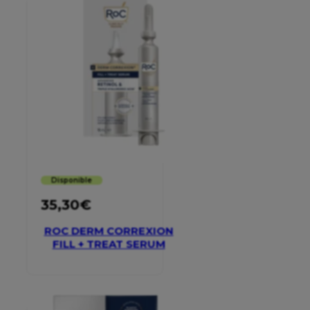
Disponible
35,30
€
ROC DERM CORREXION
FILL + TREAT SERUM