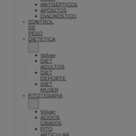
ANTISÉPTICOS
APÓSITOS
DIAGNÓSTICO
CONTROL
DE
PESO
DIETETICA
Volver
DIET
ADULTOS
DIET
DEPORTE
DIET
MUJER
FITOTERAPIA
Volver
ACIDOS
GRASOS
FITO
ARTICULAR