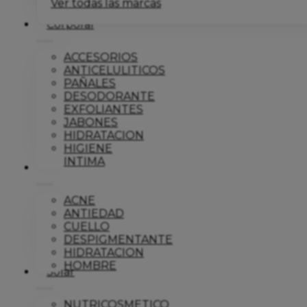
Ver todas las marcas
Corporal
ACCESORIOS
ANTICELULITICOS
PAÑALES
DESODORANTE
EXFOLIANTES
JABONES
HIDRATACION
HIGIENE
INTIMA
Dermo
ACNE
ANTIEDAD
CUELLO
DESPIGMENTANTE
HIDRATACION
HOMBRE
Solar
NUTRICOSMETICO