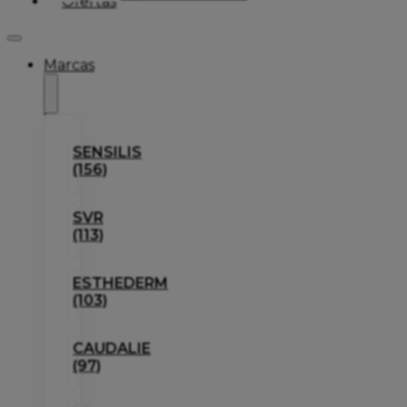
Ofertas
Marcas
SENSILIS
(156)
SVR
(113)
ESTHEDERM
(103)
CAUDALIE
(97)