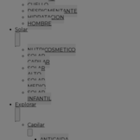
CUELLO
DESPIGMENTANTE
HIDRATACION
HOMBRE
Solar
NUTRICOSMETICO
SOLAR
CAPILAR
SOLAR
ALTO
SOLAR
MEDIO
SOLAR
INFANTIL
Explorar
Capilar
ANTICAIDA