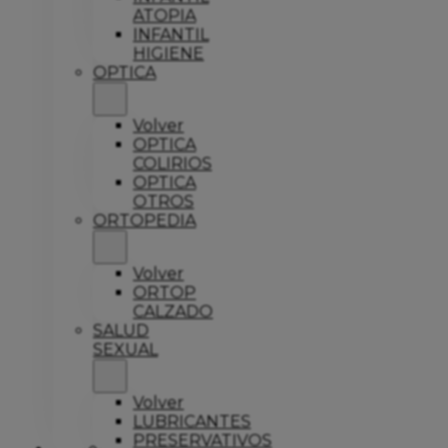
ATOPIA
INFANTIL
HIGIENE
OPTICA
Volver
OPTICA
COLIRIOS
OPTICA
OTROS
ORTOPEDIA
Volver
ORTOP
CALZADO
SALUD
SEXUAL
Volver
LUBRICANTES
PRESERVATIVOS