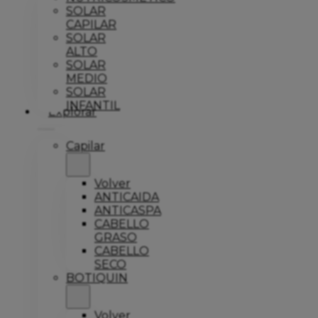
SOLAR
CAPILAR
SOLAR
ALTO
SOLAR
MEDIO
SOLAR
INFANTIL
Explorar
Capilar
Volver
ANTICAIDA
ANTICASPA
CABELLO
GRASO
CABELLO
SECO
BOTIQUIN
Volver