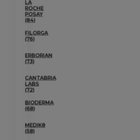
LA
ROCHE
POSAY
(84)
FILORGA
(76)
ERBORIAN
(73)
CANTABRIA
LABS
(72)
BIODERMA
(68)
MEDIK8
(58)