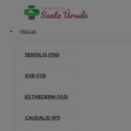
Marcas
SENSILIS (156)
SVR (113)
ESTHEDERM (103)
CAUDALIE (97)