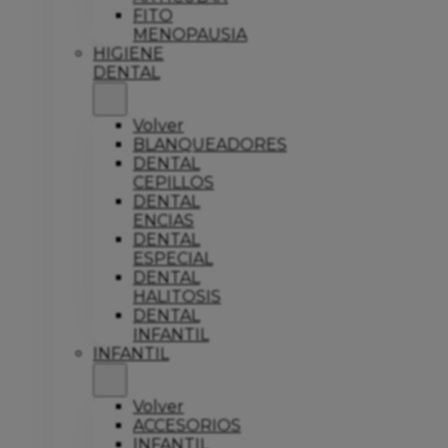
FITO
MENOPAUSIA
HIGIENE
DENTAL
Volver
BLANQUEADORES
DENTAL
CEPILLOS
DENTAL
ENCIAS
DENTAL
ESPECIAL
DENTAL
HALITOSIS
DENTAL
INFANTIL
INFANTIL
Volver
ACCESORIOS
INFANTIL