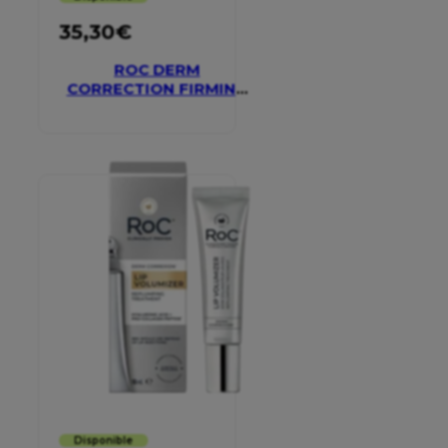
35,30
€
ROC DERM
CORRECTION FIRMING
SERUM STICK
Disponible