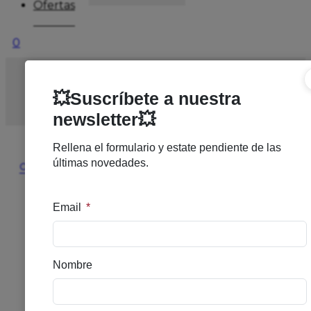
Ofertas
0
Inicio
/
CAPILAR
/
NUTRICOSMETICO
/
IRALTONE
AGA 60CAP
🔍