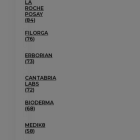
LA
ROCHE
POSAY
(84)
FILORGA
(76)
ERBORIAN
(73)
CANTABRIA
LABS
(72)
BIODERMA
(68)
MEDIK8
(58)