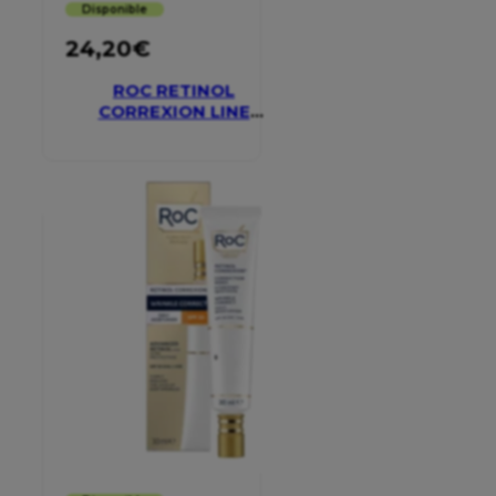
Disponible
24,20
€
ROC RETINOL
CORREXION LINE
SMOOTHING EYE
CREAM