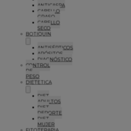
ANTICASPA
CABELLO
GRASO
CABELLO
SECO
BOTIQUIN
ANTISÉPTICOS
APÓSITOS
DIAGNÓSTICO
CONTROL
DE
PESO
DIETETICA
DIET
ADULTOS
DIET
DEPORTE
DIET
MUJER
FITOTERAPIA