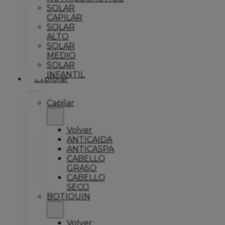
SOLAR
CAPILAR
SOLAR
ALTO
SOLAR
MEDIO
SOLAR
INFANTIL
Explorar
Capilar
Volver
ANTICAIDA
ANTICASPA
CABELLO
GRASO
CABELLO
SECO
BOTIQUIN
Volver