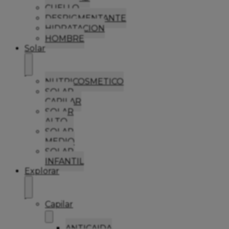
CUELLO
DESPIGMENTANTE
HIDRATACION
HOMBRE
Solar
NUTRICOSMETICO
SOLAR
CAPILAR
SOLAR
ALTO
SOLAR
MEDIO
SOLAR
INFANTIL
Explorar
Capilar
ANTICAIDA