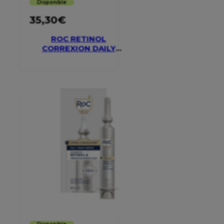
Disponible
35,30
€
ROC RETINOL
CORREXION DAILY
MOISTURISER SPF 30