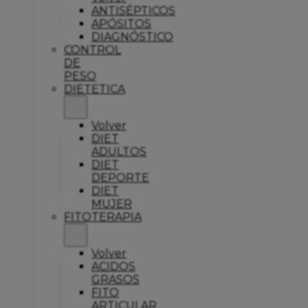
ANTISÉPTICOS
APÓSITOS
DIAGNÓSTICO
CONTROL
DE
PESO
DIETETICA
Volver
DIET
ADULTOS
DIET
DEPORTE
DIET
MUJER
FITOTERAPIA
Volver
ACIDOS
GRASOS
FITO
ARTICULAR