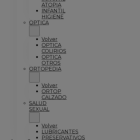
ATOPIA
INFANTIL
HIGIENE
OPTICA
Volver
OPTICA
COLIRIOS
OPTICA
OTROS
ORTOPEDIA
Volver
ORTOP
CALZADO
SALUD
SEXUAL
Volver
LUBRICANTES
PRESERVATIVOS