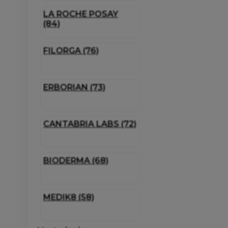
LA ROCHE POSAY
(84)
FILORGA (76)
ERBORIAN (73)
CANTABRIA LABS (72)
BIODERMA (68)
MEDIK8 (58)