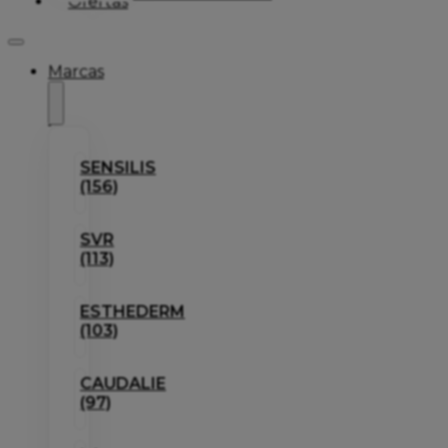
Ofertas
Marcas
SENSILIS
(156)
SVR
(113)
ESTHEDERM
(103)
CAUDALIE
(97)