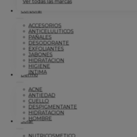
Ver todas las marcas
Corporal
ACCESORIOS
ANTICELULITICOS
PAÑALES
DESODORANTE
EXFOLIANTES
JABONES
HIDRATACION
HIGIENE
INTIMA
Dermo
ACNE
ANTIEDAD
CUELLO
DESPIGMENTANTE
HIDRATACION
HOMBRE
Solar
NUTRICOSMETICO