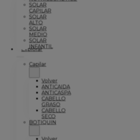
SOLAR
CAPILAR
SOLAR
ALTO
SOLAR
MEDIO
SOLAR
INFANTIL
Explorar
Capilar
Volver
ANTICAIDA
ANTICASPA
CABELLO
GRASO
CABELLO
SECO
BOTIQUIN
Volver