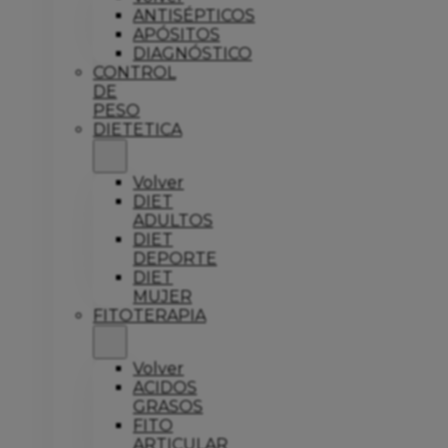
ANTISÉPTICOS
APÓSITOS
DIAGNÓSTICO
CONTROL
DE
PESO
DIETETICA
Volver
DIET
ADULTOS
DIET
DEPORTE
DIET
MUJER
FITOTERAPIA
Volver
ACIDOS
GRASOS
FITO
ARTICULAR