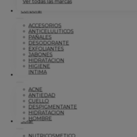
Ver todas las marcas
Corporal
ACCESORIOS
ANTICELULITICOS
PAÑALES
DESODORANTE
EXFOLIANTES
JABONES
HIDRATACION
HIGIENE
INTIMA
Dermo
ACNE
ANTIEDAD
CUELLO
DESPIGMENTANTE
HIDRATACION
HOMBRE
Solar
NUTRICOSMETICO