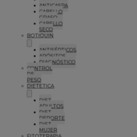
ANTICASPA
CABELLO
GRASO
CABELLO
SECO
BOTIQUIN
ANTISÉPTICOS
APÓSITOS
DIAGNÓSTICO
CONTROL
DE
PESO
DIETETICA
DIET
ADULTOS
DIET
DEPORTE
DIET
MUJER
FITOTERAPIA