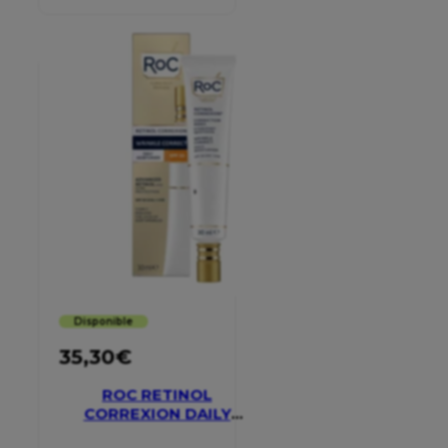
CREAM
Disponible
35,30
€
ROC RETINOL
CORREXION DAILY
MOISTURISER SPF 30