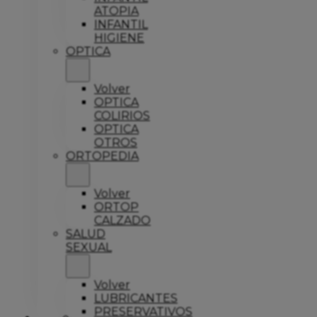
ATOPIA
INFANTIL
HIGIENE
OPTICA
Volver
OPTICA
COLIRIOS
OPTICA
OTROS
ORTOPEDIA
Volver
ORTOP
CALZADO
SALUD
SEXUAL
Volver
LUBRICANTES
PRESERVATIVOS