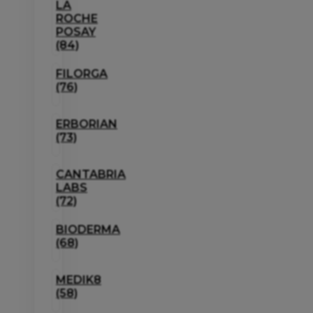
LA
ROCHE
POSAY
(84)
FILORGA
(76)
ERBORIAN
(73)
CANTABRIA
LABS
(72)
BIODERMA
(68)
MEDIK8
(58)