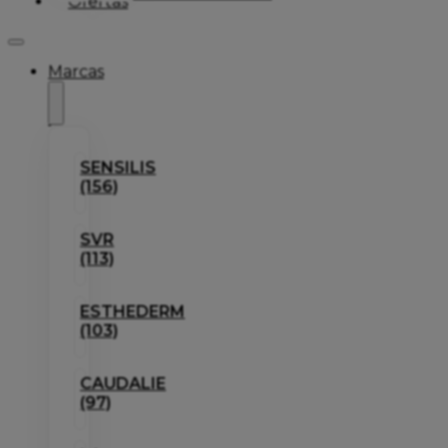
Ofertas
Marcas
SENSILIS
(156)
SVR
(113)
ESTHEDERM
(103)
CAUDALIE
(97)