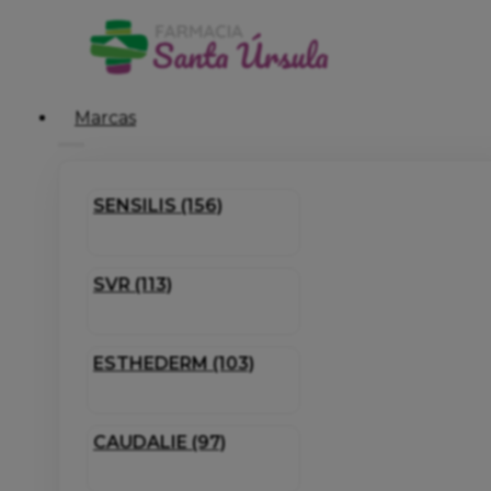
Marcas
SENSILIS (156)
SVR (113)
ESTHEDERM (103)
CAUDALIE (97)