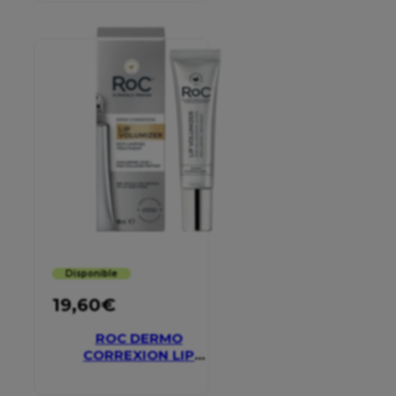
Disponible
19,60
€
ROC DERMO
CORREXION LIP
VOLUMIZER