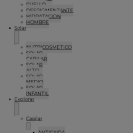
CUELLO
DESPIGMENTANTE
HIDRATACION
HOMBRE
Solar
NUTRICOSMETICO
SOLAR
CAPILAR
SOLAR
ALTO
SOLAR
MEDIO
SOLAR
INFANTIL
Explorar
Capilar
ANTICAIDA