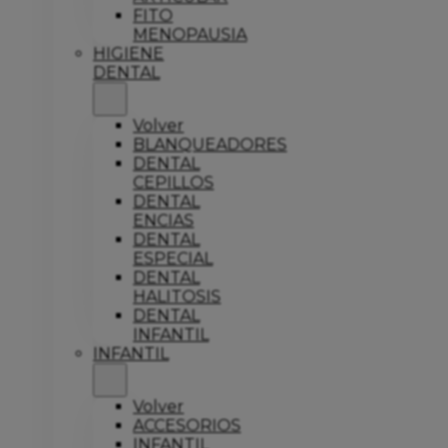
FITO
MENOPAUSIA
HIGIENE
DENTAL
Volver
BLANQUEADORES
DENTAL
CEPILLOS
DENTAL
ENCIAS
DENTAL
ESPECIAL
DENTAL
HALITOSIS
DENTAL
INFANTIL
INFANTIL
Volver
ACCESORIOS
INFANTIL