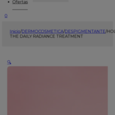
Ofertas
0
Inicio
/
DERMOCOSMETICA
/
DESPIGMENTANTE
/
HOL
THE DAILY RADIANCE TREATMENT
🔍