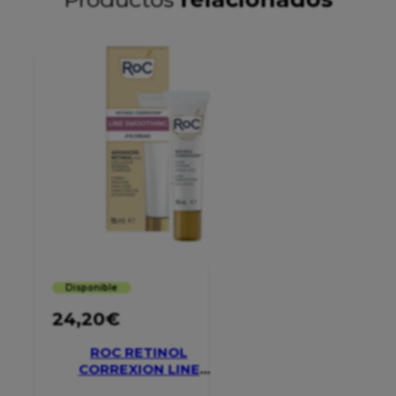
Disponible
24,20
€
ROC RETINOL
CORREXION LINE
SMOOTHING EYE