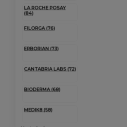
LA ROCHE POSAY
(84)
FILORGA (76)
ERBORIAN (73)
CANTABRIA LABS (72)
BIODERMA (68)
MEDIK8 (58)