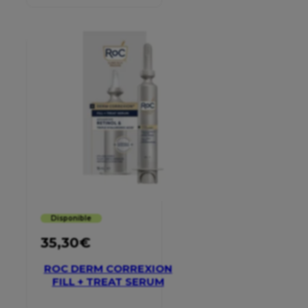
Disponible
35,30
€
ROC DERM CORREXION
FILL + TREAT SERUM