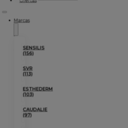
Ofertas
Marcas
SENSILIS
(156)
SVR
(113)
ESTHEDERM
(103)
CAUDALIE
(97)