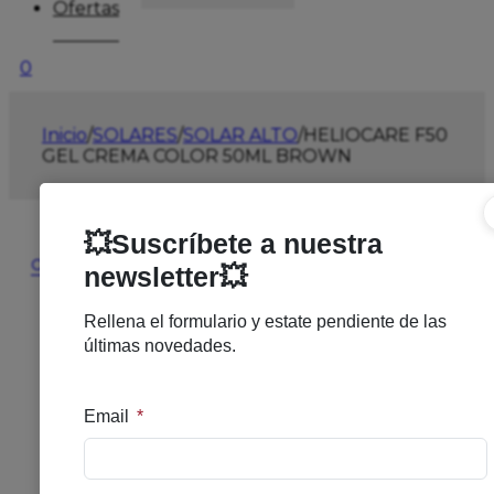
Ofertas
0
Inicio
/
SOLARES
/
SOLAR ALTO
/
HELIOCARE F50
GEL CREMA COLOR 50ML BROWN
🔍