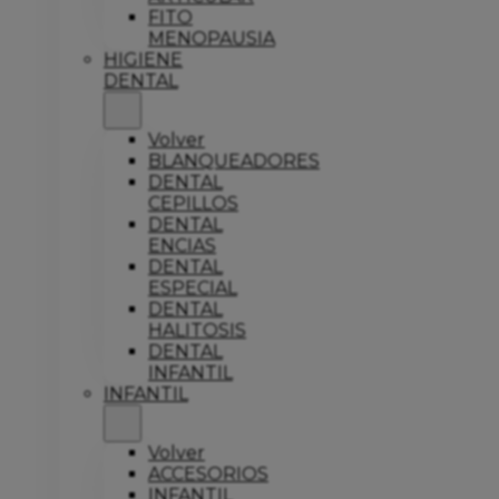
FITO
MENOPAUSIA
HIGIENE
DENTAL
Volver
BLANQUEADORES
DENTAL
CEPILLOS
DENTAL
ENCIAS
DENTAL
ESPECIAL
DENTAL
HALITOSIS
DENTAL
INFANTIL
INFANTIL
Volver
ACCESORIOS
INFANTIL