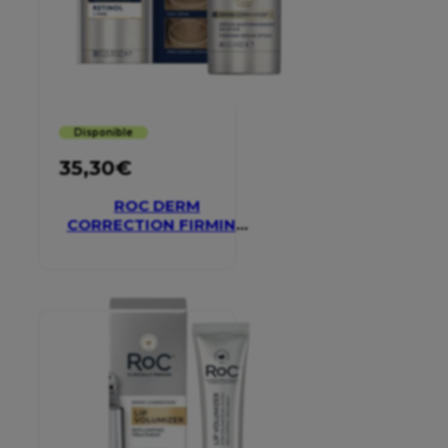
Disponible
35,30
€
ROC DERM
CORRECTION FIRMING
SERUM STICK