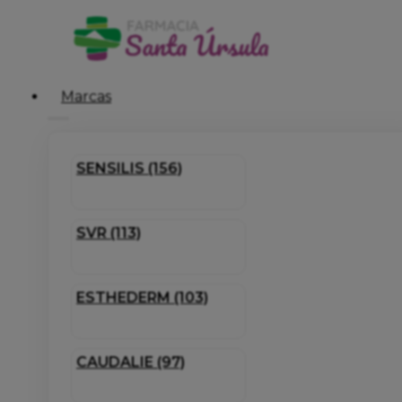
Marcas
SENSILIS (156)
SVR (113)
ESTHEDERM (103)
CAUDALIE (97)