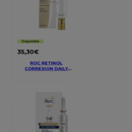
Disponible
35,30
€
ROC RETINOL
CORREXION DAILY
MOISTURISER SPF 30