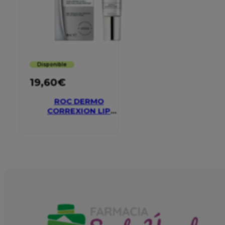
Disponible
19,60
€
ROC DERMO
CORREXION LIP
VOLUMIZER