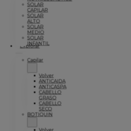
SOLAR
CAPILAR
SOLAR
ALTO
SOLAR
MEDIO
SOLAR
INFANTIL
Explorar
Capilar
Volver
ANTICAIDA
ANTICASPA
CABELLO
GRASO
CABELLO
SECO
BOTIQUIN
Volver