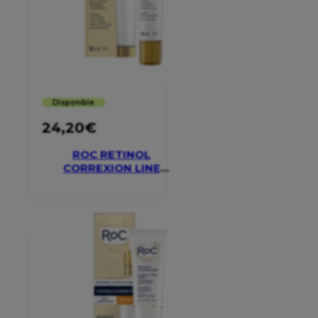
Disponible
24,20
€
ROC RETINOL
CORREXION LINE
SMOOTHING EYE
CREAM