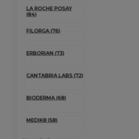
LA ROCHE POSAY
(84)
FILORGA (76)
ERBORIAN (73)
CANTABRIA LABS (72)
BIODERMA (68)
MEDIK8 (58)