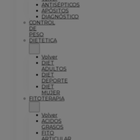
ANTISÉPTICOS
APÓSITOS
DIAGNÓSTICO
CONTROL
DE
PESO
DIETETICA
Volver
DIET
ADULTOS
DIET
DEPORTE
DIET
MUJER
FITOTERAPIA
Volver
ACIDOS
GRASOS
FITO
ARTICULAR