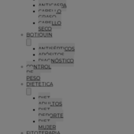
ANTICASPA
CABELLO
GRASO
CABELLO
SECO
BOTIQUIN
ANTISÉPTICOS
APÓSITOS
DIAGNÓSTICO
CONTROL
DE
PESO
DIETETICA
DIET
ADULTOS
DIET
DEPORTE
DIET
MUJER
FITOTERAPIA