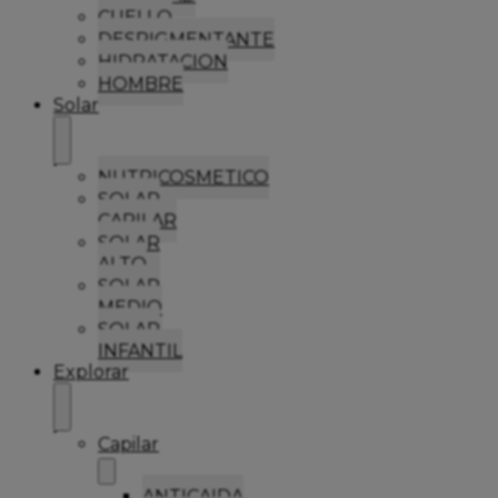
CUELLO
DESPIGMENTANTE
HIDRATACION
HOMBRE
Solar
NUTRICOSMETICO
SOLAR
CAPILAR
SOLAR
ALTO
SOLAR
MEDIO
SOLAR
INFANTIL
Explorar
Capilar
ANTICAIDA