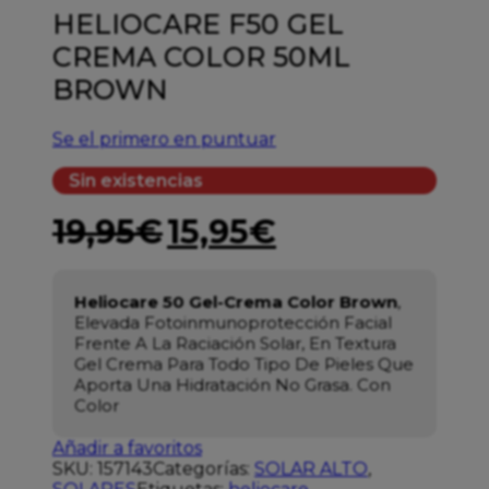
HELIOCARE F50 GEL
CREMA COLOR 50ML
BROWN
Se el primero en puntuar
Sin existencias
19,95
€
15,95
€
Heliocare 50 Gel-Crema Color Brown
,
Elevada Fotoinmunoprotección Facial
Frente A La Raciación Solar, En Textura
Gel Crema Para Todo Tipo De Pieles Que
Aporta Una Hidratación No Grasa. Con
Color
Añadir a favoritos
SKU:
157143
Categorías:
SOLAR ALTO
,