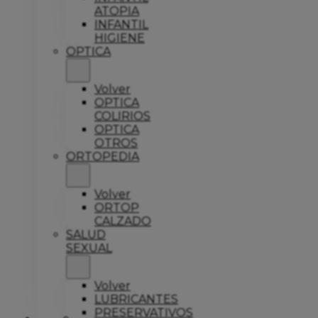
ATOPIA
INFANTIL
HIGIENE
OPTICA
Volver
OPTICA
COLIRIOS
OPTICA
OTROS
ORTOPEDIA
Volver
ORTOP
CALZADO
SALUD
SEXUAL
Volver
LUBRICANTES
PRESERVATIVOS