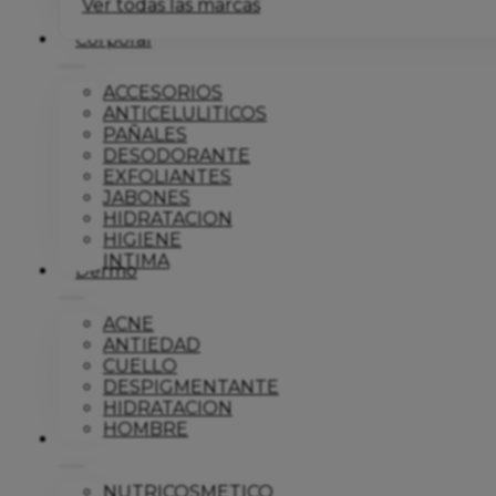
Ver todas las marcas
Corporal
ACCESORIOS
ANTICELULITICOS
PAÑALES
DESODORANTE
EXFOLIANTES
JABONES
HIDRATACION
HIGIENE
INTIMA
Dermo
ACNE
ANTIEDAD
CUELLO
DESPIGMENTANTE
HIDRATACION
HOMBRE
Solar
NUTRICOSMETICO