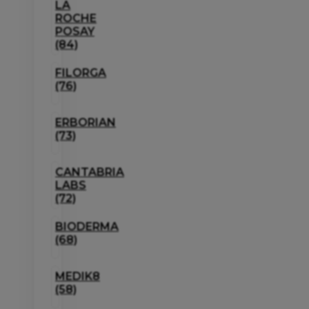
LA
ROCHE
POSAY
(84)
FILORGA
(76)
ERBORIAN
(73)
CANTABRIA
LABS
(72)
BIODERMA
(68)
MEDIK8
(58)