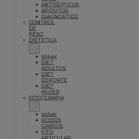
ANTISÉPTICOS
APÓSITOS
DIAGNÓSTICO
CONTROL
DE
PESO
DIETETICA
Volver
DIET
ADULTOS
DIET
DEPORTE
DIET
MUJER
FITOTERAPIA
Volver
ACIDOS
GRASOS
FITO
ARTICULAR