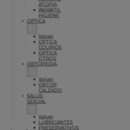
ATOPIA
INFANTIL
HIGIENE
OPTICA
Volver
OPTICA
COLIRIOS
OPTICA
OTROS
ORTOPEDIA
Volver
ORTOP
CALZADO
SALUD
SEXUAL
Volver
LUBRICANTES
PRESERVATIVOS