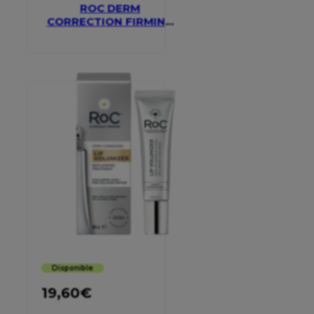
ROC DERM
CORRECTION FIRMING
SERUM STICK
Disponible
19,60
€