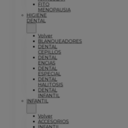
FITO
MENOPAUSIA
HIGIENE
DENTAL
Volver
BLANQUEADORES
DENTAL
CEPILLOS
DENTAL
ENCIAS
DENTAL
ESPECIAL
DENTAL
HALITOSIS
DENTAL
INFANTIL
INFANTIL
Volver
ACCESORIOS
INFANTIL