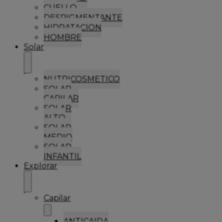
CUELLO
DESPIGMENTANTE
HIDRATACION
HOMBRE
Solar
NUTRICOSMETICO
SOLAR
CAPILAR
SOLAR
ALTO
SOLAR
MEDIO
SOLAR
INFANTIL
Explorar
Capilar
ANTICAIDA