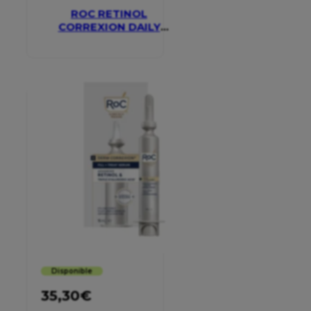
ROC RETINOL
CORREXION DAILY
MOISTURISER SPF 30
Disponible
35,30
€