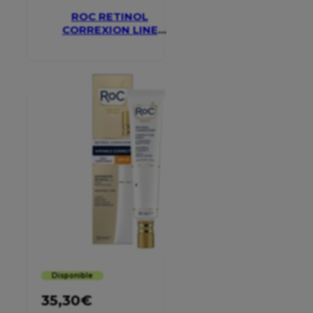
ROC RETINOL
CORREXION LINE
SMOOTHING EYE
CREAM
Disponible
35,30
€