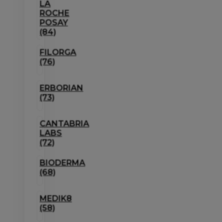
LA
ROCHE
POSAY
(84)
FILORGA
(76)
ERBORIAN
(73)
CANTABRIA
LABS
(72)
BIODERMA
(68)
MEDIK8
(58)