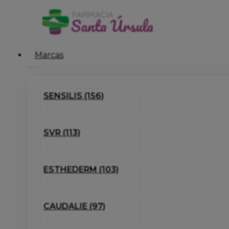
Marcas
SENSILIS (156)
SVR (113)
ESTHEDERM (103)
CAUDALIE (97)