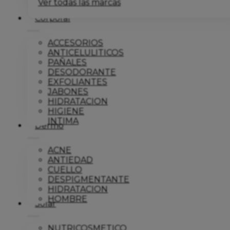
Ver todas las marcas
Corporal
ACCESORIOS
ANTICELULITICOS
PAÑALES
DESODORANTE
EXFOLIANTES
JABONES
HIDRATACION
HIGIENE
INTIMA
Dermo
ACNE
ANTIEDAD
CUELLO
DESPIGMENTANTE
HIDRATACION
HOMBRE
Solar
NUTRICOSMETICO