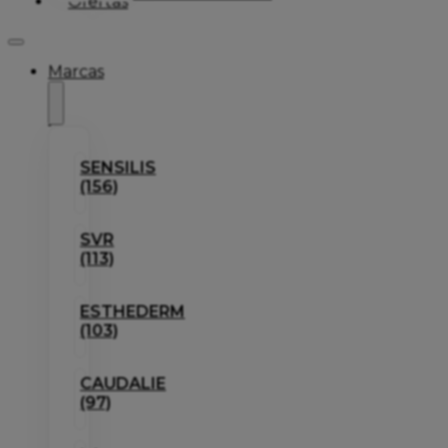
Ofertas
Marcas
SENSILIS
(156)
SVR
(113)
ESTHEDERM
(103)
CAUDALIE
(97)