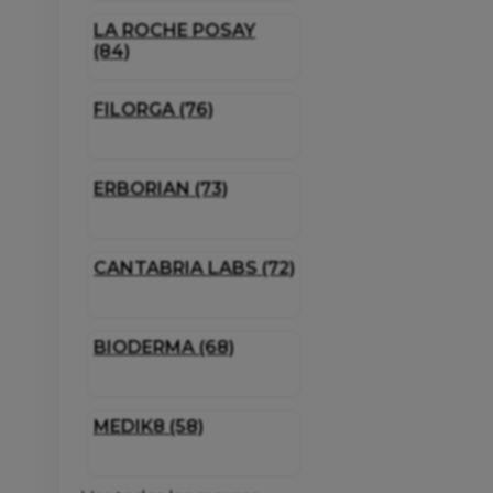
LA ROCHE POSAY
(84)
FILORGA (76)
ERBORIAN (73)
CANTABRIA LABS (72)
BIODERMA (68)
MEDIK8 (58)