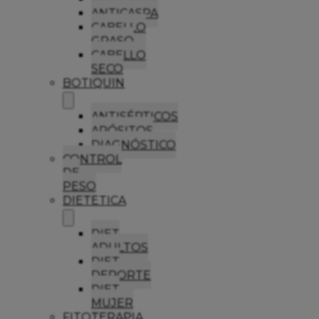
ANTICASPA
CABELLO
GRASO
CABELLO
SECO
BOTIQUIN
ANTISÉPTICOS
APÓSITOS
DIAGNÓSTICO
CONTROL
DE
PESO
DIETETICA
DIET
ADULTOS
DIET
DEPORTE
DIET
MUJER
FITOTERAPIA