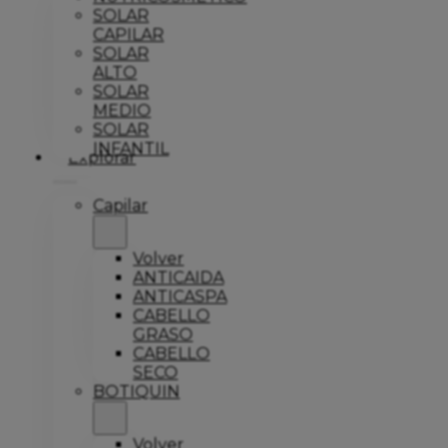
SOLAR
CAPILAR
SOLAR
ALTO
SOLAR
MEDIO
SOLAR
INFANTIL
Explorar
Capilar
Volver
ANTICAIDA
ANTICASPA
CABELLO
GRASO
CABELLO
SECO
BOTIQUIN
Volver