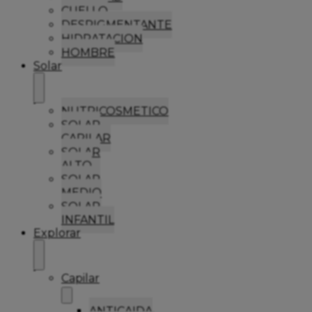
CUELLO
DESPIGMENTANTE
HIDRATACION
HOMBRE
Solar
NUTRICOSMETICO
SOLAR
CAPILAR
SOLAR
ALTO
SOLAR
MEDIO
SOLAR
INFANTIL
Explorar
Capilar
ANTICAIDA