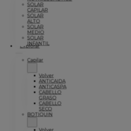
SOLAR
CAPILAR
SOLAR
ALTO
SOLAR
MEDIO
SOLAR
INFANTIL
Explorar
Capilar
Volver
ANTICAIDA
ANTICASPA
CABELLO
GRASO
CABELLO
SECO
BOTIQUIN
Volver