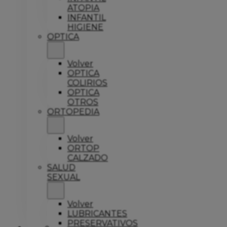
ATOPIA
INFANTIL
HIGIENE
OPTICA
Volver
OPTICA
COLIRIOS
OPTICA
OTROS
ORTOPEDIA
Volver
ORTOP
CALZADO
SALUD
SEXUAL
Volver
LUBRICANTES
PRESERVATIVOS