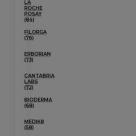
LA
ROCHE
POSAY
(84)
FILORGA
(76)
ERBORIAN
(73)
CANTABRIA
LABS
(72)
BIODERMA
(68)
MEDIK8
(58)