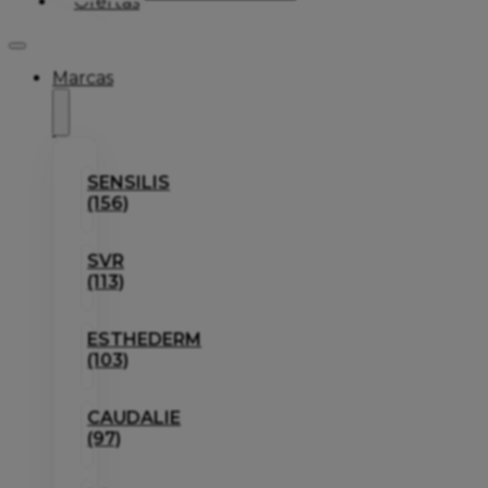
Ofertas
Marcas
SENSILIS
(156)
SVR
(113)
ESTHEDERM
(103)
CAUDALIE
(97)