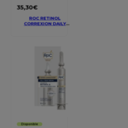
35,30
€
ROC RETINOL
CORREXION DAILY
MOISTURISER SPF 30
Disponible