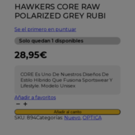
HAWKERS CORE RAW
POLARIZED GREY RUBI
Se el primero en puntuar
Solo quedan 1 disponibles
28,95
€
CORE Es Uno De Nuestros Diseños De
Estilo Híbrido Que Fusiona Sportswear Y
Lifestyle.
Modelo Unisex
Añadir a favoritos
HAWKERS
CORE
Añadir al carrito
RAW
SKU:
894
Categorías:
Nuevo
,
OPTICA
POLARIZED
GREY
RUBI