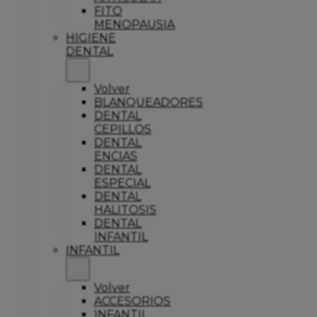
FITO
MENOPAUSIA
HIGIENE
DENTAL
Volver
BLANQUEADORES
DENTAL
CEPILLOS
DENTAL
ENCIAS
DENTAL
ESPECIAL
DENTAL
HALITOSIS
DENTAL
INFANTIL
INFANTIL
Volver
ACCESORIOS
INFANTIL