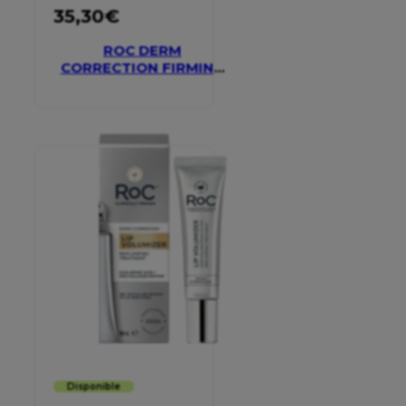
35,30
€
ROC DERM
CORRECTION FIRMING
SERUM STICK
Disponible