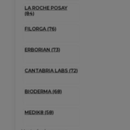
LA ROCHE POSAY
(84)
FILORGA (76)
ERBORIAN (73)
CANTABRIA LABS (72)
BIODERMA (68)
MEDIK8 (58)