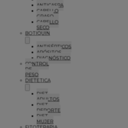
ANTICASPA
CABELLO
GRASO
CABELLO
SECO
BOTIQUIN
ANTISÉPTICOS
APÓSITOS
DIAGNÓSTICO
CONTROL
DE
PESO
DIETETICA
DIET
ADULTOS
DIET
DEPORTE
DIET
MUJER
FITOTERAPIA