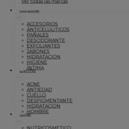
Ver todas las marcas
Corporal
ACCESORIOS
ANTICELULITICOS
PAÑALES
DESODORANTE
EXFOLIANTES
JABONES
HIDRATACION
HIGIENE
INTIMA
Dermo
ACNE
ANTIEDAD
CUELLO
DESPIGMENTANTE
HIDRATACION
HOMBRE
Solar
NUTRICOSMETICO