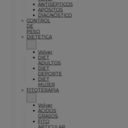
ANTISÉPTICOS
APÓSITOS
DIAGNÓSTICO
CONTROL
DE
PESO
DIETETICA
Volver
DIET
ADULTOS
DIET
DEPORTE
DIET
MUJER
FITOTERAPIA
Volver
ACIDOS
GRASOS
FITO
ARTICULAR