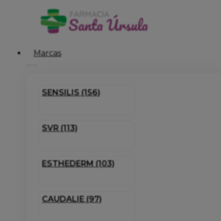
Marcas
SENSILIS (156)
SVR (113)
ESTHEDERM (103)
CAUDALIE (97)