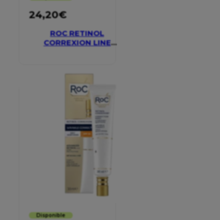
24,20
€
ROC RETINOL
CORREXION LINE
SMOOTHING EYE
CREAM
Disponible