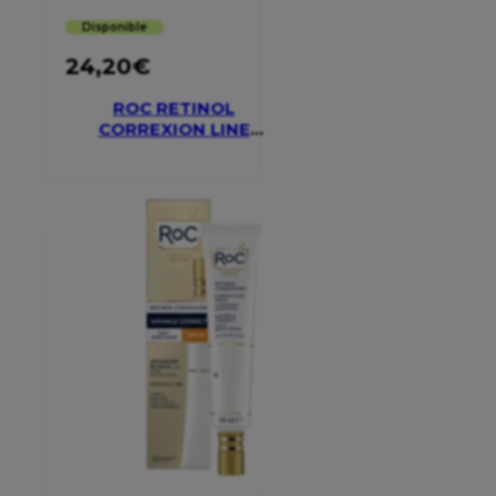
Disponible
24,20
€
ROC RETINOL
CORREXION LINE
SMOOTHING EYE
CREAM