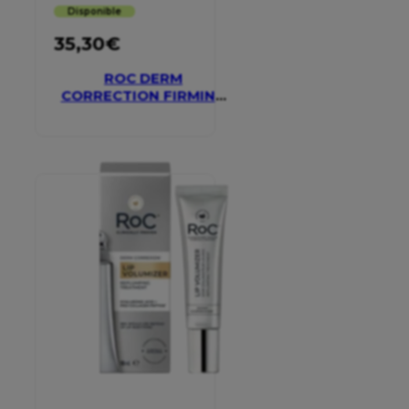
Disponible
35,30
€
ROC DERM
CORRECTION FIRMING
SERUM STICK