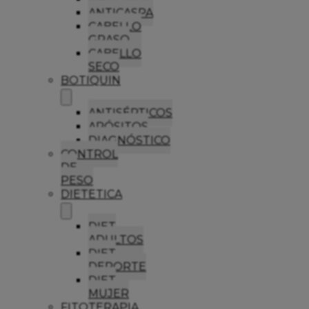
ANTICASPA
CABELLO
GRASO
CABELLO
SECO
BOTIQUIN
ANTISÉPTICOS
APÓSITOS
DIAGNÓSTICO
CONTROL
DE
PESO
DIETETICA
DIET
ADULTOS
DIET
DEPORTE
DIET
MUJER
FITOTERAPIA