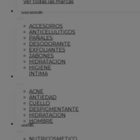
Ver todas las marcas
Corporal
ACCESORIOS
ANTICELULITICOS
PAÑALES
DESODORANTE
EXFOLIANTES
JABONES
HIDRATACION
HIGIENE
INTIMA
Dermo
ACNE
ANTIEDAD
CUELLO
DESPIGMENTANTE
HIDRATACION
HOMBRE
Solar
NUTRICOSMETICO