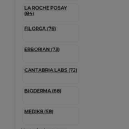
LA ROCHE POSAY
(84)
FILORGA (76)
ERBORIAN (73)
CANTABRIA LABS (72)
BIODERMA (68)
MEDIK8 (58)