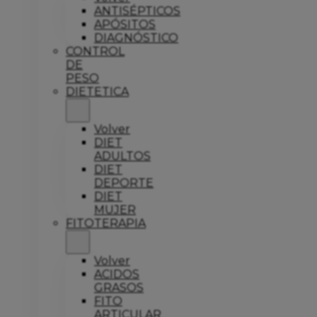
ANTISÉPTICOS
APÓSITOS
DIAGNÓSTICO
CONTROL
DE
PESO
DIETETICA
Volver
DIET
ADULTOS
DIET
DEPORTE
DIET
MUJER
FITOTERAPIA
Volver
ACIDOS
GRASOS
FITO
ARTICULAR