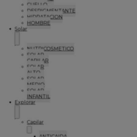
CUELLO
DESPIGMENTANTE
HIDRATACION
HOMBRE
Solar
NUTRICOSMETICO
SOLAR
CAPILAR
SOLAR
ALTO
SOLAR
MEDIO
SOLAR
INFANTIL
Explorar
Capilar
ANTICAIDA