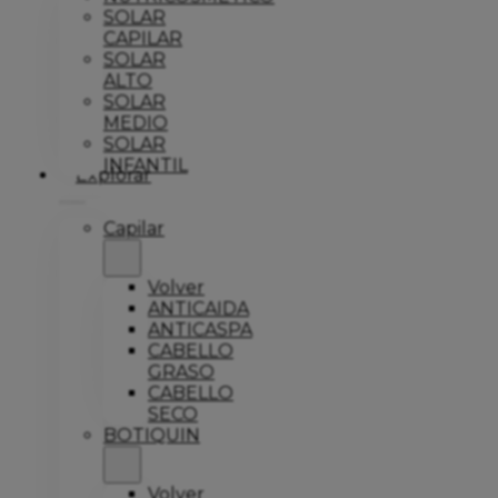
SOLAR
CAPILAR
SOLAR
ALTO
SOLAR
MEDIO
SOLAR
INFANTIL
Explorar
Capilar
Volver
ANTICAIDA
ANTICASPA
CABELLO
GRASO
CABELLO
SECO
BOTIQUIN
Volver