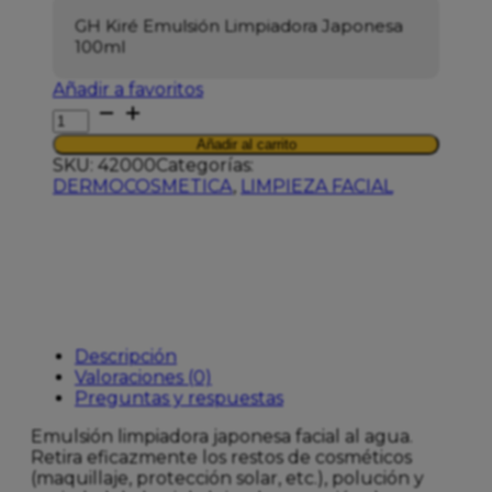
GH Kiré Emulsión Limpiadora Japonesa
100ml
Añadir a favoritos
GH
KIRE
Añadir al carrito
EMULSION
SKU:
42000
Categorías:
LIMPIADORA
DERMOCOSMETICA
,
LIMPIEZA FACIAL
JAPONESA
100ML
cantidad
Descripción
Valoraciones (0)
Preguntas y respuestas
Emulsión limpiadora japonesa facial al agua.
Retira eficazmente los restos de cosméticos
(maquillaje, protección solar, etc.), polución y