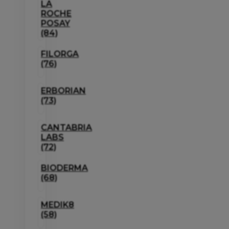
LA
ROCHE
POSAY
(84)
FILORGA
(76)
ERBORIAN
(73)
CANTABRIA
LABS
(72)
BIODERMA
(68)
MEDIK8
(58)