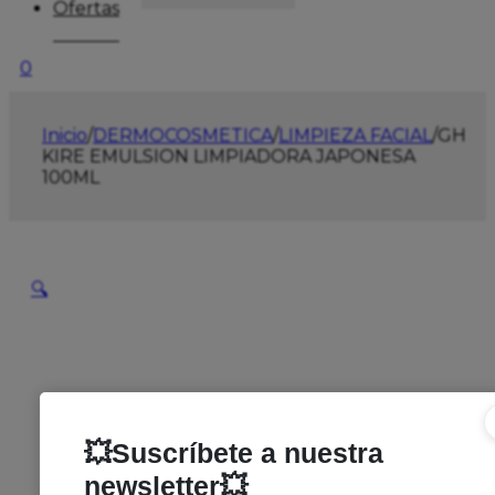
Ofertas
0
Inicio
/
DERMOCOSMETICA
/
LIMPIEZA FACIAL
/
GH
KIRE EMULSION LIMPIADORA JAPONESA
100ML
🔍