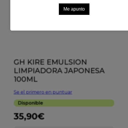
GH KIRE EMULSION
LIMPIADORA JAPONESA
100ML
Se el primero en puntuar
Disponible
35,90
€