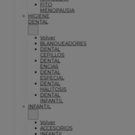
FITO
MENOPAUSIA
HIGIENE
DENTAL
Volver
BLANQUEADORES
DENTAL
CEPILLOS
DENTAL
ENCIAS
DENTAL
ESPECIAL
DENTAL
HALITOSIS
DENTAL
INFANTIL
INFANTIL
Volver
ACCESORIOS
INFANTIL