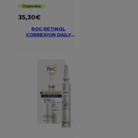
Disponible
35,30
€
ROC RETINOL
CORREXION DAILY
MOISTURISER SPF 30