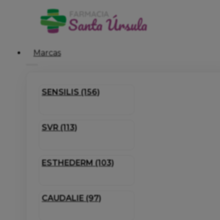
Marcas
SENSILIS (156)
SVR (113)
ESTHEDERM (103)
CAUDALIE (97)