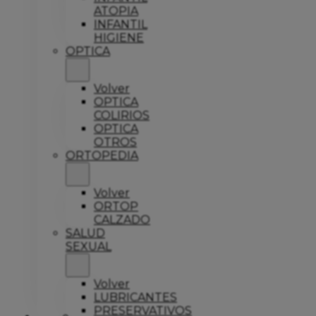
ATOPIA
INFANTIL
HIGIENE
OPTICA
Volver
OPTICA
COLIRIOS
OPTICA
OTROS
ORTOPEDIA
Volver
ORTOP
CALZADO
SALUD
SEXUAL
Volver
LUBRICANTES
PRESERVATIVOS