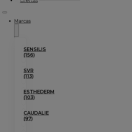
Ofertas
Marcas
SENSILIS
(156)
SVR
(113)
ESTHEDERM
(103)
CAUDALIE
(97)