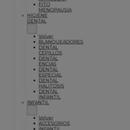
FITO
MENOPAUSIA
HIGIENE
DENTAL
Volver
BLANQUEADORES
DENTAL
CEPILLOS
DENTAL
ENCIAS
DENTAL
ESPECIAL
DENTAL
HALITOSIS
DENTAL
INFANTIL
INFANTIL
Volver
ACCESORIOS
INFANTIL