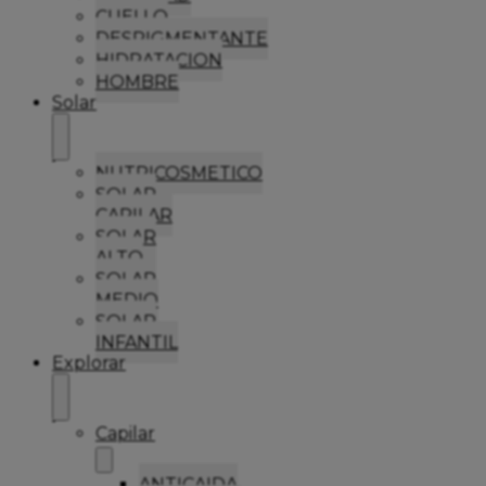
CUELLO
DESPIGMENTANTE
HIDRATACION
HOMBRE
Solar
NUTRICOSMETICO
SOLAR
CAPILAR
SOLAR
ALTO
SOLAR
MEDIO
SOLAR
INFANTIL
Explorar
Capilar
ANTICAIDA