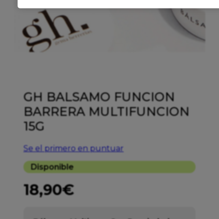
GH BALSAMO FUNCION
BARRERA MULTIFUNCION
15G
Se el primero en puntuar
Disponible
18,90
€