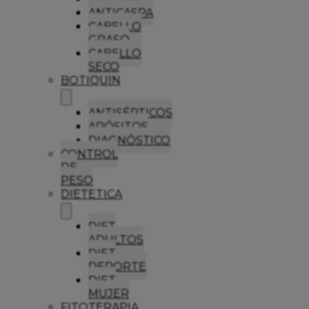
ANTICASPA
CABELLO
GRASO
CABELLO
SECO
BOTIQUIN
ANTISÉPTICOS
APÓSITOS
DIAGNÓSTICO
CONTROL
DE
PESO
DIETETICA
DIET
ADULTOS
DIET
DEPORTE
DIET
MUJER
FITOTERAPIA