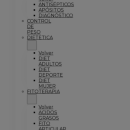
ANTISÉPTICOS
APÓSITOS
DIAGNÓSTICO
CONTROL
DE
PESO
DIETETICA
Volver
DIET
ADULTOS
DIET
DEPORTE
DIET
MUJER
FITOTERAPIA
Volver
ACIDOS
GRASOS
FITO
ARTICULAR