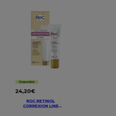
Disponible
24,20
€
ROC RETINOL
CORREXION LINE
SMOOTHING EYE
CREAM