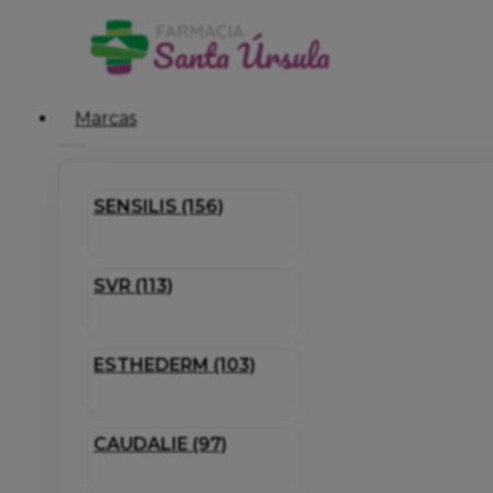
Marcas
SENSILIS (156)
SVR (113)
ESTHEDERM (103)
CAUDALIE (97)