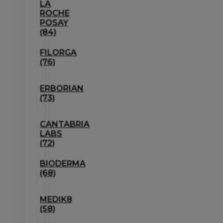
LA
ROCHE
POSAY
(84)
FILORGA
(76)
ERBORIAN
(73)
CANTABRIA
LABS
(72)
BIODERMA
(68)
MEDIK8
(58)