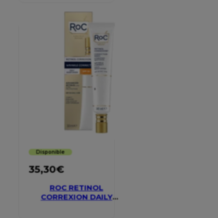
Disponible
35,30
€
ROC RETINOL
CORREXION DAILY
MOISTURISER SPF 30