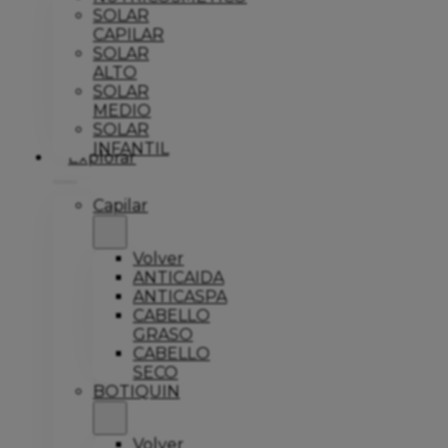
SOLAR
CAPILAR
SOLAR
ALTO
SOLAR
MEDIO
SOLAR
INFANTIL
Explorar
Capilar
Volver
ANTICAIDA
ANTICASPA
CABELLO
GRASO
CABELLO
SECO
BOTIQUIN
Volver