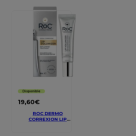
Disponible
19,60
€
ROC DERMO
CORREXION LIP
VOLUMIZER