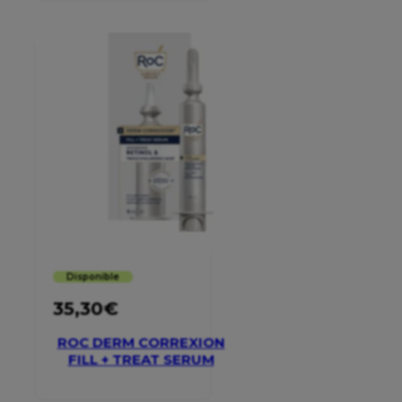
Disponible
35,30
€
ROC DERM CORREXION
FILL + TREAT SERUM