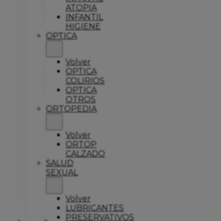
ATOPIA
INFANTIL
HIGIENE
OPTICA
Volver
OPTICA
COLIRIOS
OPTICA
OTROS
ORTOPEDIA
Volver
ORTOP
CALZADO
SALUD
SEXUAL
Volver
LUBRICANTES
PRESERVATIVOS