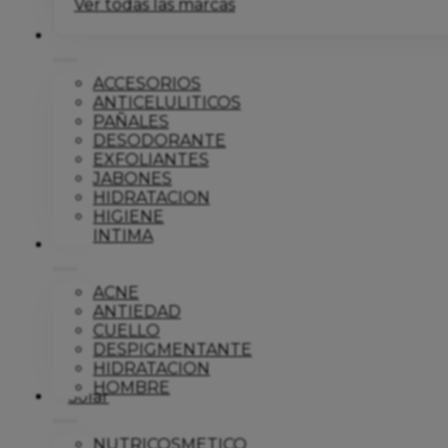
Ver todas las marcas
Corporal
ACCESORIOS
ANTICELULITICOS
PAÑALES
DESODORANTE
EXFOLIANTES
JABONES
HIDRATACION
HIGIENE
INTIMA
Dermo
ACNE
ANTIEDAD
CUELLO
DESPIGMENTANTE
HIDRATACION
HOMBRE
Solar
NUTRICOSMETICO