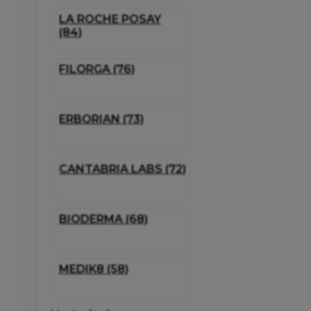
LA ROCHE POSAY
(84)
FILORGA (76)
ERBORIAN (73)
CANTABRIA LABS (72)
BIODERMA (68)
MEDIK8 (58)