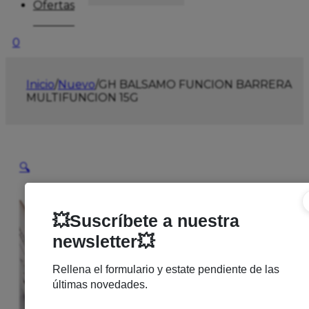
Ofertas
0
Inicio
/
Nuevo
/
GH BALSAMO FUNCION BARRERA
MULTIFUNCION 15G
🔍