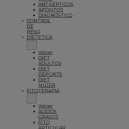
ANTISÉPTICOS
APÓSITOS
DIAGNÓSTICO
CONTROL
DE
PESO
DIETETICA
Volver
DIET
ADULTOS
DIET
DEPORTE
DIET
MUJER
FITOTERAPIA
Volver
ACIDOS
GRASOS
FITO
ARTICULAR