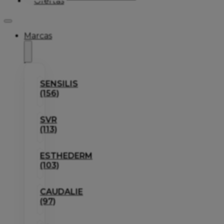
Ofertas
Marcas
SENSILIS
(156)
SVR
(113)
ESTHEDERM
(103)
CAUDALIE
(97)