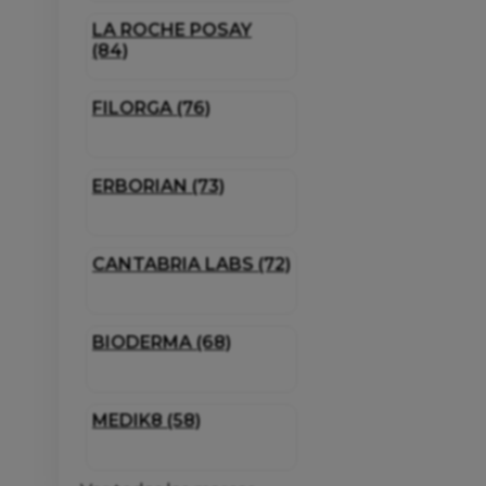
LA ROCHE POSAY
(84)
FILORGA (76)
ERBORIAN (73)
CANTABRIA LABS (72)
BIODERMA (68)
MEDIK8 (58)