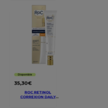
Disponible
35,30
€
ROC RETINOL
CORREXION DAILY
MOISTURISER SPF 30