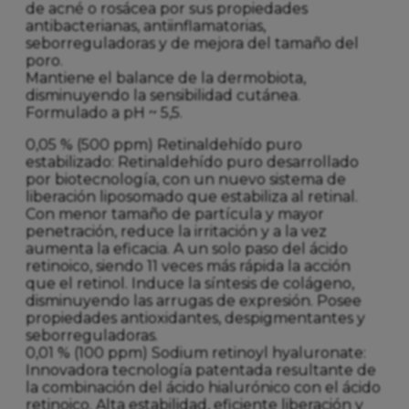
de acné o rosácea por sus propiedades
antibacterianas, antiinflamatorias,
seborreguladoras y de mejora del tamaño del
poro.
Mantiene el balance de la dermobiota,
disminuyendo la sensibilidad cutánea.
Formulado a pH ~ 5,5.
0,05 % (500 ppm) Retinaldehído puro
estabilizado: Retinaldehído puro desarrollado
por biotecnología, con un nuevo sistema de
liberación liposomado que estabiliza al retinal.
Con menor tamaño de partícula y mayor
penetración, reduce la irritación y a la vez
aumenta la eficacia. A un solo paso del ácido
retinoico, siendo 11 veces más rápida la acción
que el retinol. Induce la síntesis de colágeno,
disminuyendo las arrugas de expresión. Posee
propiedades antioxidantes, despigmentantes y
seborreguladoras.
0,01 % (100 ppm) Sodium retinoyl hyaluronate:
Innovadora tecnología patentada resultante de
la combinación del ácido hialurónico con el ácido
retinoico. Alta estabilidad, eficiente liberación y