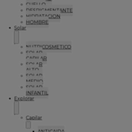
CUELLO
DESPIGMENTANTE
HIDRATACION
HOMBRE
Solar
NUTRICOSMETICO
SOLAR
CAPILAR
SOLAR
ALTO
SOLAR
MEDIO
SOLAR
INFANTIL
Explorar
Capilar
ANTICAIDA