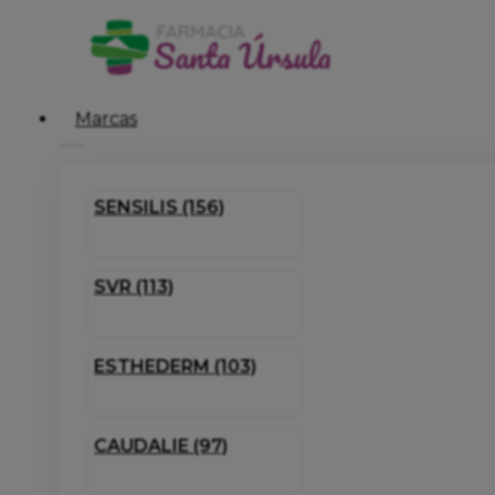
Marcas
SENSILIS (156)
SVR (113)
ESTHEDERM (103)
CAUDALIE (97)