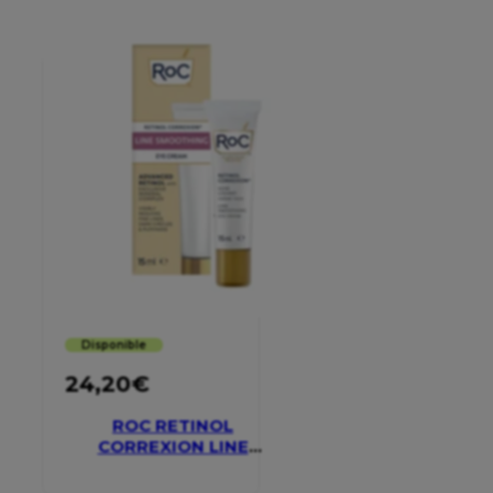
Disponible
24,20
€
ROC RETINOL
CORREXION LINE
SMOOTHING EYE
CREAM