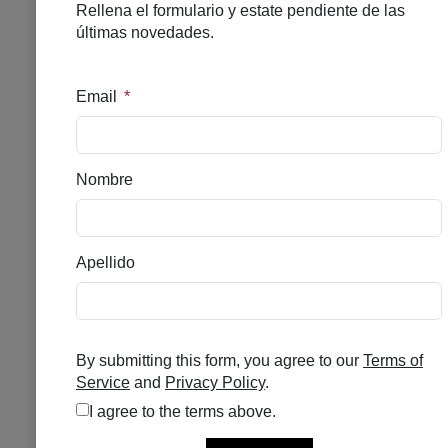
GH 600 RETINAL R SERUM
30ML
Valorado con
4.67
de 5 en base a
3
valoraciones de clientes
3
customer reviews
Disponible
41,90
€
Clásico Sérum Facial De Retinal Para Piel
Sensible. Formulado Con 500 PPM De
Retinaldehído, 100 PPM De Sodium
Retinoyl Hyaluronate, Un Complejo De
Pre/postbiótico, Panthenol Y Bisabolol.
Indicado Para Mejorar Los Signos De
Envejecimiento, Alteración De
Pigmentación E Imperfecciones.