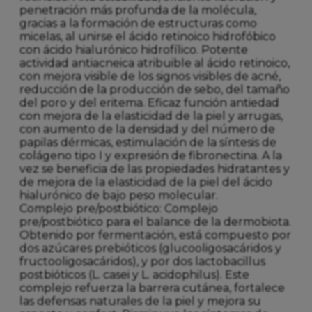
penetración más profunda de la molécula,
gracias a la formación de estructuras como
micelas, al unirse el ácido retinoico hidrofóbico
con ácido hialurónico hidrofílico. Potente
actividad antiacneica atribuible al ácido retinoico,
con mejora visible de los signos visibles de acné,
reducción de la producción de sebo, del tamaño
del poro y del eritema. Eficaz función antiedad
con mejora de la elasticidad de la piel y arrugas,
con aumento de la densidad y del número de
papilas dérmicas, estimulación de la síntesis de
colágeno tipo I y expresión de fibronectina. A la
vez se beneficia de las propiedades hidratantes y
de mejora de la elasticidad de la piel del ácido
hialurónico de bajo peso molecular.
Complejo pre/postbiótico: Complejo
pre/postbiótico para el balance de la dermobiota.
Obtenido por fermentación, está compuesto por
dos azúcares prebióticos (glucooligosacáridos y
fructooligosacáridos), y por dos lactobacillus
postbióticos (L. casei y L. acidophilus). Este
complejo refuerza la barrera cutánea, fortalece
las defensas naturales de la piel y mejora su