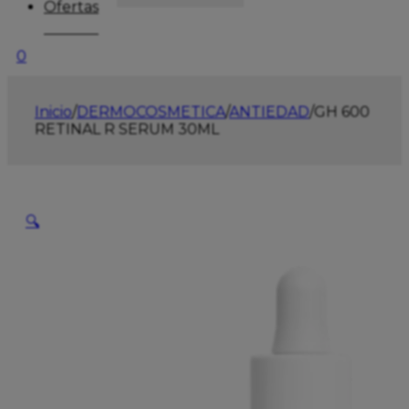
Ofertas
0
Inicio
/
DERMOCOSMETICA
/
ANTIEDAD
/
GH 600
RETINAL R SERUM 30ML
🔍