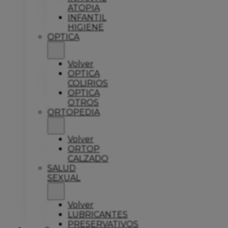
ATOPIA
INFANTIL
HIGIENE
OPTICA
Volver
OPTICA
COLIRIOS
OPTICA
OTROS
ORTOPEDIA
Volver
ORTOP
CALZADO
SALUD
SEXUAL
Volver
LUBRICANTES
PRESERVATIVOS