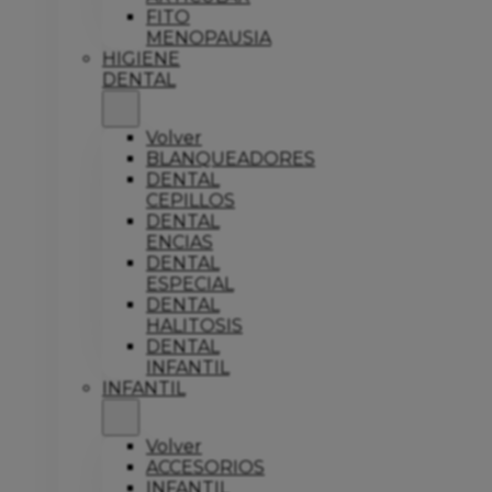
FITO
MENOPAUSIA
HIGIENE
DENTAL
Volver
BLANQUEADORES
DENTAL
CEPILLOS
DENTAL
ENCIAS
DENTAL
ESPECIAL
DENTAL
HALITOSIS
DENTAL
INFANTIL
INFANTIL
Volver
ACCESORIOS
INFANTIL