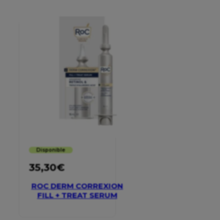
Disponible
35,30
€
ROC DERM CORREXION
FILL + TREAT SERUM