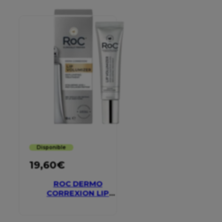
Disponible
19,60
€
ROC DERMO
CORREXION LIP
VOLUMIZER