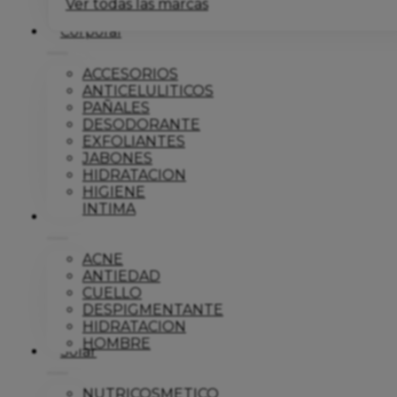
Ver todas las marcas
Corporal
ACCESORIOS
ANTICELULITICOS
PAÑALES
DESODORANTE
EXFOLIANTES
JABONES
HIDRATACION
HIGIENE
INTIMA
Dermo
ACNE
ANTIEDAD
CUELLO
DESPIGMENTANTE
HIDRATACION
HOMBRE
Solar
NUTRICOSMETICO