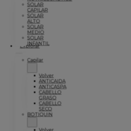
SOLAR
CAPILAR
SOLAR
ALTO
SOLAR
MEDIO
SOLAR
INFANTIL
Explorar
Capilar
Volver
ANTICAIDA
ANTICASPA
CABELLO
GRASO
CABELLO
SECO
BOTIQUIN
Volver