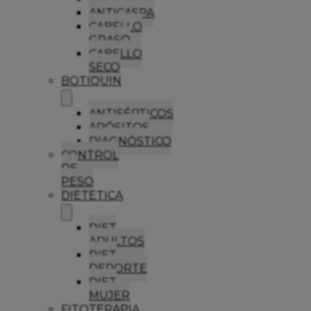
ANTICASPA
CABELLO
GRASO
CABELLO
SECO
BOTIQUIN
ANTISÉPTICOS
APÓSITOS
DIAGNÓSTICO
CONTROL
DE
PESO
DIETETICA
DIET
ADULTOS
DIET
DEPORTE
DIET
MUJER
FITOTERAPIA