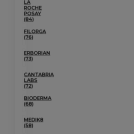
LA
ROCHE
POSAY
(84)
FILORGA
(76)
ERBORIAN
(73)
CANTABRIA
LABS
(72)
BIODERMA
(68)
MEDIK8
(58)