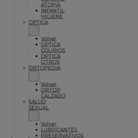
ATOPIA
INFANTIL
HIGIENE
OPTICA
Volver
OPTICA
COLIRIOS
OPTICA
OTROS
ORTOPEDIA
Volver
ORTOP
CALZADO
SALUD
SEXUAL
Volver
LUBRICANTES
PRESERVATIVOS