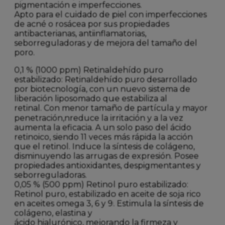
pigmentación e imperfecciones.
Apto para el cuidado de piel con imperfecciones
de acné o rosácea por sus propiedades
antibacterianas, antiinflamatorias,
seborreguladoras y de mejora del tamaño del
poro.
0,1 % (1000 ppm) Retinaldehído puro
estabilizado: Retinaldehído puro desarrollado
por biotecnología, con un nuevo sistema de
liberación liposomado que estabiliza al
retinal. Con menor tamaño de partícula y mayor
penetración,nreduce la irritación y a la vez
aumenta la eficacia. A un solo paso del ácido
retinoico, siendo 11 veces más rápida la acción
que el retinol. Induce la síntesis de colágeno,
disminuyendo las arrugas de expresión. Posee
propiedades antioxidantes, despigmentantes y
seborreguladoras.
0,05 % (500 ppm) Retinol puro estabilizado:
Retinol puro, estabilizado en aceite de soja rico
en aceites omega 3, 6 y 9. Estimula la síntesis de
colágeno, elastina y
ácido hialurónico, mejorando la firmeza y