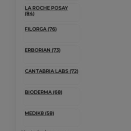
LA ROCHE POSAY
(84)
FILORGA (76)
ERBORIAN (73)
CANTABRIA LABS (72)
BIODERMA (68)
MEDIK8 (58)