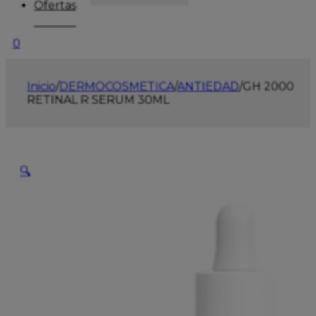
Ofertas
0
Inicio
/
DERMOCOSMETICA
/
ANTIEDAD
/
GH 2000
RETINAL R SERUM 30ML
🔍