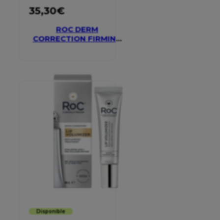
35,30
€
ROC DERM
CORRECTION FIRMING
SERUM STICK
Disponible