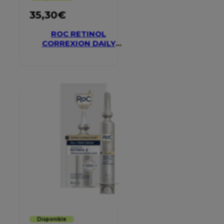
35,30
€
ROC RETINOL
CORREXION DAILY
MOISTURISER SPF 30
Disponible