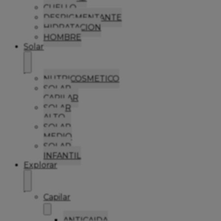
CUELLO
DESPIGMENTANTE
HIDRATACION
HOMBRE
Solar
NUTRICOSMETICO
SOLAR
CAPILAR
SOLAR
ALTO
SOLAR
MEDIO
SOLAR
INFANTIL
Explorar
Capilar
ANTICAIDA