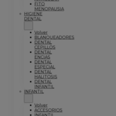
FITO
MENOPAUSIA
HIGIENE
DENTAL
Volver
BLANQUEADORES
DENTAL
CEPILLOS
DENTAL
ENCIAS
DENTAL
ESPECIAL
DENTAL
HALITOSIS
DENTAL
INFANTIL
INFANTIL
Volver
ACCESORIOS
INFANTIL