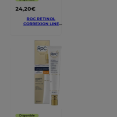
24,20
€
ROC RETINOL
CORREXION LINE
SMOOTHING EYE
CREAM
Disponible