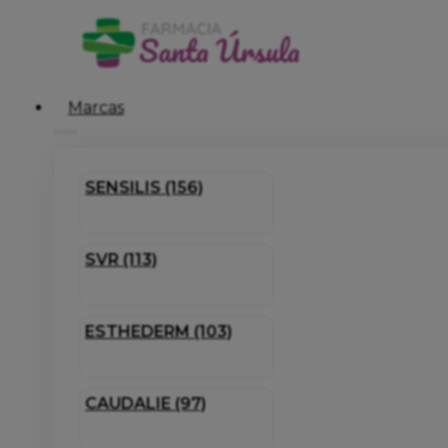
Marcas
SENSILIS (156)
SVR (113)
ESTHEDERM (103)
CAUDALIE (97)