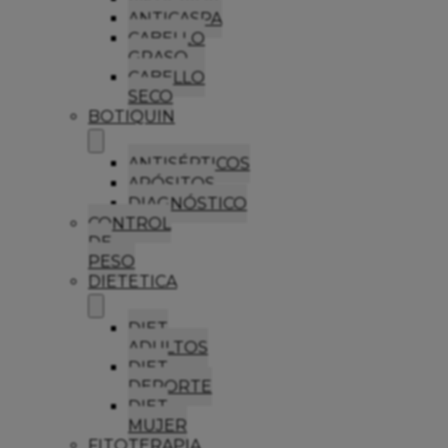
ANTICASPA
CABELLO
GRASO
CABELLO
SECO
BOTIQUIN
ANTISÉPTICOS
APÓSITOS
DIAGNÓSTICO
CONTROL
DE
PESO
DIETETICA
DIET
ADULTOS
DIET
DEPORTE
DIET
MUJER
FITOTERAPIA