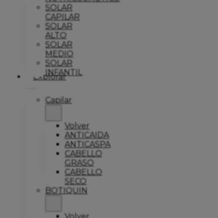
SOLAR
CAPILAR
SOLAR
ALTO
SOLAR
MEDIO
SOLAR
INFANTIL
Explorar
Capilar
Volver
ANTICAIDA
ANTICASPA
CABELLO
GRASO
CABELLO
SECO
BOTIQUIN
Volver