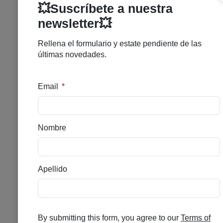
GH 2000 RETINAL R
SERUM 30ML
Se el primero en puntuar
Disponible
41,90
€
Nuevo Sérum Antiedad Para Pieles
Resistentes De Máxima Potencia.
Formulado Con 1000 PPM De
Retinaldehído, 500 PPM De Retinol, 500
PPM De Sodium Retinoyl Hyaluronate,
Postbiótico Reparador Con Función
Exosoma, Extracto De Centella Asiática Y
Bisabolol. Acción Intensiva En El
Tratamiento De Los Signos De
Envejecimiento, Alteración De
Pigmentación E Imperfecciones.