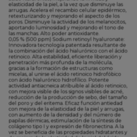
elasticidad de la piel, a la vez que disminuye las
arrugas. Acelera el recambio celular epidérmico,
retexturizando y mejorando el aspecto de los
poros. Disminuye la actividad de los melanocitos,
aportando luminosidad y mejorando el tono de
las manchas. Alto poder antioxidante.
0,05 % (500 ppm) Sodium retinoyl hyaluronate:
Innovadora tecnología patentada resultante de
la combinación del ácido hialurónico con el ácido
retinoico. Alta estabilidad, eficiente liberación y
penetración más profunda de la molécula,
gracias a la formación de estructuras como
micelas, al unirse el ácido retinoico hidrofóbico
con ácido hialurónico hidrofílico. Potente
actividad antiacneica atribuible al ácido retinoico,
con mejora visible de los signos visibles de acné,
reducción de la producción de sebo, del tamaño
del poro y del eritema. Eficaz función antiedad
con mejora de la elasticidad de la piel y arrugas,
con aumento de la densidad y del número de
papilas dérmicas, estimulación de la síntesis de
colágeno tipo I y expresión de fibronectina. A la
vez se beneficia de las propiedades hidratantes y