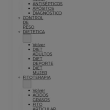
ANTISÉPTICOS
APÓSITOS
DIAGNÓSTICO
CONTROL
DE
PESO
DIETETICA
Volver
DIET
ADULTOS
DIET
DEPORTE
DIET
MUJER
FITOTERAPIA
Volver
ACIDOS
GRASOS
FITO
ARTICULAR