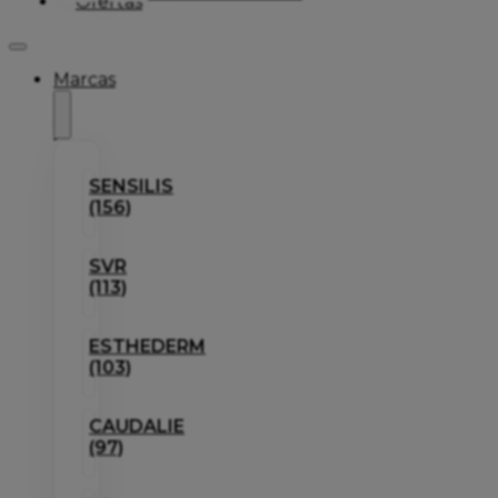
Ofertas
Marcas
SENSILIS
(156)
SVR
(113)
ESTHEDERM
(103)
CAUDALIE
(97)