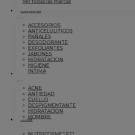
Ver todas las marcas
Corporal
ACCESORIOS
ANTICELULITICOS
PAÑALES
DESODORANTE
EXFOLIANTES
JABONES
HIDRATACION
HIGIENE
INTIMA
Dermo
ACNE
ANTIEDAD
CUELLO
DESPIGMENTANTE
HIDRATACION
HOMBRE
Solar
NUTRICOSMETICO