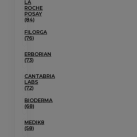
LA
ROCHE
POSAY
(84)
FILORGA
(76)
ERBORIAN
(73)
CANTABRIA
LABS
(72)
BIODERMA
(68)
MEDIK8
(58)