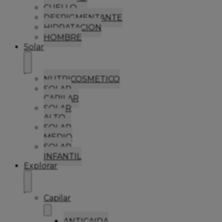
CUELLO
DESPIGMENTANTE
HIDRATACION
HOMBRE
Solar
NUTRICOSMETICO
SOLAR
CAPILAR
SOLAR
ALTO
SOLAR
MEDIO
SOLAR
INFANTIL
Explorar
Capilar
ANTICAIDA