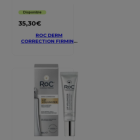
Disponible
35,30
€
ROC DERM
CORRECTION FIRMING
SERUM STICK