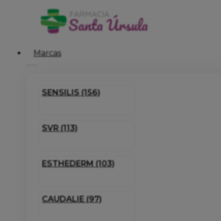
Marcas
SENSILIS (156)
SVR (113)
ESTHEDERM (103)
CAUDALIE (97)