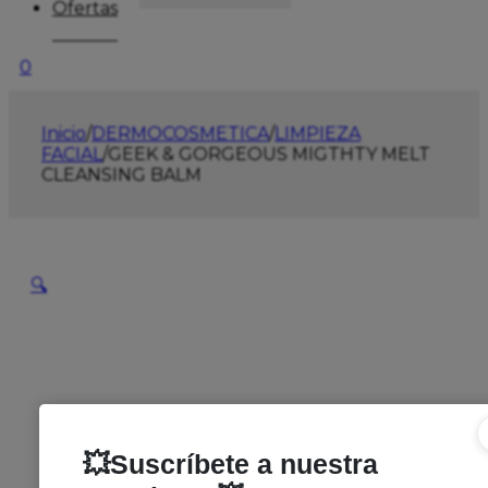
Ofertas
0
Inicio
/
DERMOCOSMETICA
/
LIMPIEZA
FACIAL
/
GEEK & GORGEOUS MIGTHTY MELT
CLEANSING BALM
🔍