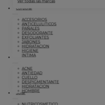
Ver todas las marcas
Corporal
ACCESORIOS
ANTICELULITICOS
PAÑALES
DESODORANTE
EXFOLIANTES
JABONES
HIDRATACION
HIGIENE
INTIMA
Dermo
ACNE
ANTIEDAD
CUELLO
DESPIGMENTANTE
HIDRATACION
HOMBRE
Solar
NUTRICOSMETICO