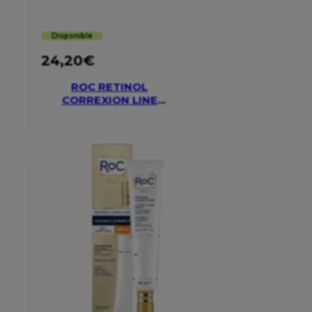
Disponible
24,20
€
ROC RETINOL
CORREXION LINE
SMOOTHING EYE
CREAM