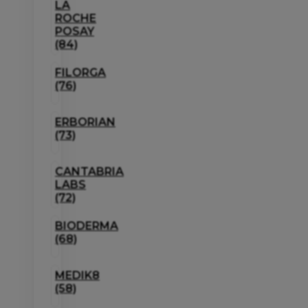
LA
ROCHE
POSAY
(84)
FILORGA
(76)
ERBORIAN
(73)
CANTABRIA
LABS
(72)
BIODERMA
(68)
MEDIK8
(58)