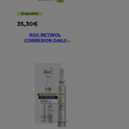
Disponible
35,30
€
ROC RETINOL
CORREXION DAILY
MOISTURISER SPF 30