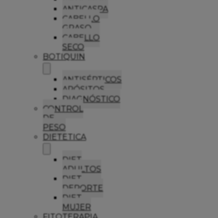
ANTICASPA
CABELLO
GRASO
CABELLO
SECO
BOTIQUIN
ANTISÉPTICOS
APÓSITOS
DIAGNÓSTICO
CONTROL
DE
PESO
DIETETICA
DIET
ADULTOS
DIET
DEPORTE
DIET
MUJER
FITOTERAPIA