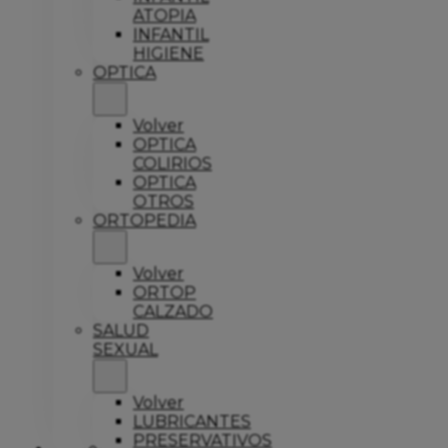
ATOPIA
INFANTIL
HIGIENE
OPTICA
Volver
OPTICA
COLIRIOS
OPTICA
OTROS
ORTOPEDIA
Volver
ORTOP
CALZADO
SALUD
SEXUAL
Volver
LUBRICANTES
PRESERVATIVOS