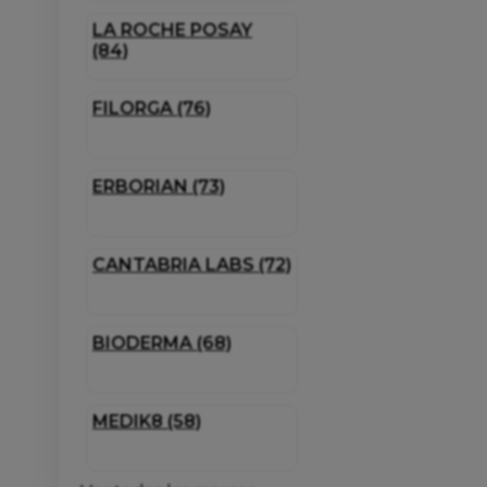
LA ROCHE POSAY
(84)
FILORGA (76)
ERBORIAN (73)
CANTABRIA LABS (72)
BIODERMA (68)
MEDIK8 (58)