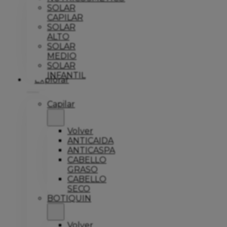
SOLAR
CAPILAR
SOLAR
ALTO
SOLAR
MEDIO
SOLAR
INFANTIL
Explorar
Capilar
Volver
ANTICAIDA
ANTICASPA
CABELLO
GRASO
CABELLO
SECO
BOTIQUIN
Volver