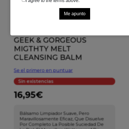
GEEK & GORGEOUS
MIGTHTY MELT
CLEANSING BALM
Se el primero en puntuar
Sin existencias
16,95
€
Bálsamo Limpiador Suave, Pero
Maravillosamente Eficaz, Que Disuelve
Por Completo La Posible Suciedad De