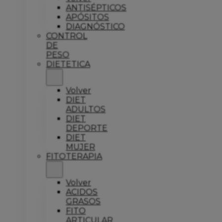
ANTISÉPTICOS
APÓSITOS
DIAGNÓSTICO
CONTROL
DE
PESO
DIETETICA
Volver
DIET
ADULTOS
DIET
DEPORTE
DIET
MUJER
FITOTERAPIA
Volver
ACIDOS
GRASOS
FITO
ARTICULAR