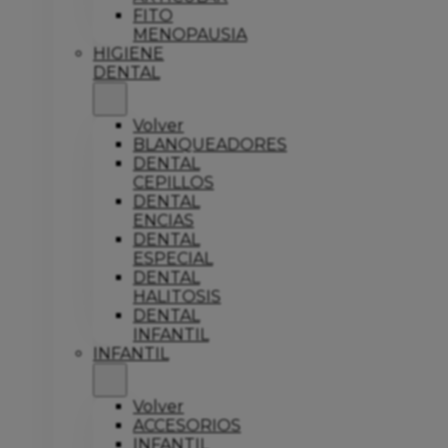
FITO
MENOPAUSIA
HIGIENE
DENTAL
Volver
BLANQUEADORES
DENTAL
CEPILLOS
DENTAL
ENCIAS
DENTAL
ESPECIAL
DENTAL
HALITOSIS
DENTAL
INFANTIL
INFANTIL
Volver
ACCESORIOS
INFANTIL