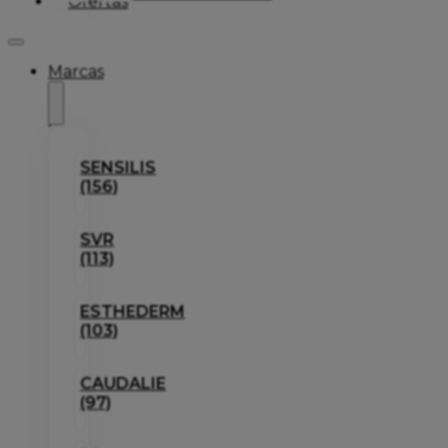
Ofertas
Marcas
SENSILIS
(156)
SVR
(113)
ESTHEDERM
(103)
CAUDALIE
(97)