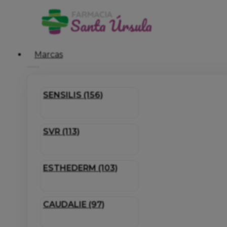
Marcas
SENSILIS (156)
SVR (113)
ESTHEDERM (103)
CAUDALIE (97)