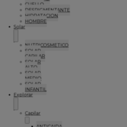
CUELLO
DESPIGMENTANTE
HIDRATACION
HOMBRE
Solar
NUTRICOSMETICO
SOLAR
CAPILAR
SOLAR
ALTO
SOLAR
MEDIO
SOLAR
INFANTIL
Explorar
Capilar
ANTICAIDA