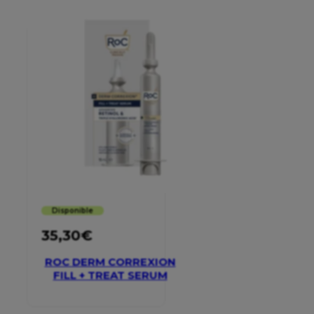
Disponible
35,30
€
ROC DERM CORREXION
FILL + TREAT SERUM