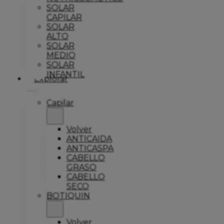
SOLAR
CAPILAR
SOLAR
ALTO
SOLAR
MEDIO
SOLAR
INFANTIL
Explorar
Capilar
Volver
ANTICAIDA
ANTICASPA
CABELLO
GRASO
CABELLO
SECO
BOTIQUIN
Volver