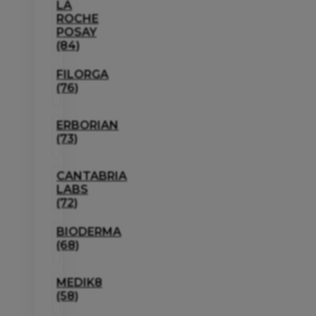
LA
ROCHE
POSAY
(84)
FILORGA
(76)
ERBORIAN
(73)
CANTABRIA
LABS
(72)
BIODERMA
(68)
MEDIK8
(58)