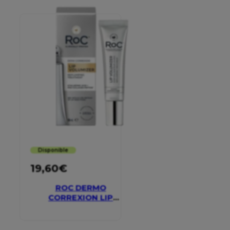
Disponible
19,60
€
ROC DERMO
CORREXION LIP
VOLUMIZER