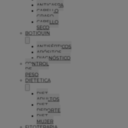
ANTICASPA
CABELLO
GRASO
CABELLO
SECO
BOTIQUIN
ANTISÉPTICOS
APÓSITOS
DIAGNÓSTICO
CONTROL
DE
PESO
DIETETICA
DIET
ADULTOS
DIET
DEPORTE
DIET
MUJER
FITOTERAPIA