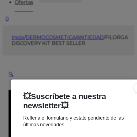
Ofertas
0
Inicio
/
DERMOCOSMETICA
/
ANTIEDAD
/
FILORGA
DISCOVERY KIT BEST SELLER
🔍