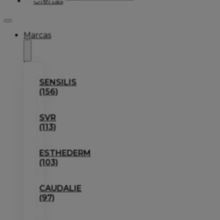
Ofertas
Marcas
SENSILIS
(156)
SVR
(113)
ESTHEDERM
(103)
CAUDALIE
(97)