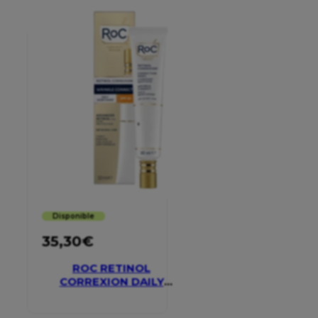
Disponible
35,30
€
ROC RETINOL
CORREXION DAILY
MOISTURISER SPF 30