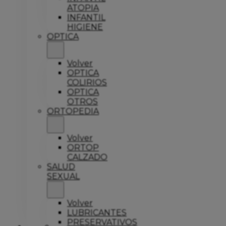
ATOPIA
INFANTIL
HIGIENE
OPTICA
Volver
OPTICA
COLIRIOS
OPTICA
OTROS
ORTOPEDIA
Volver
ORTOP
CALZADO
SALUD
SEXUAL
Volver
LUBRICANTES
PRESERVATIVOS