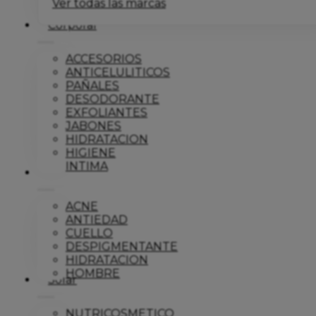
Ver todas las marcas
Corporal
ACCESORIOS
ANTICELULITICOS
PAÑALES
DESODORANTE
EXFOLIANTES
JABONES
HIDRATACION
HIGIENE
INTIMA
Dermo
ACNE
ANTIEDAD
CUELLO
DESPIGMENTANTE
HIDRATACION
HOMBRE
Solar
NUTRICOSMETICO