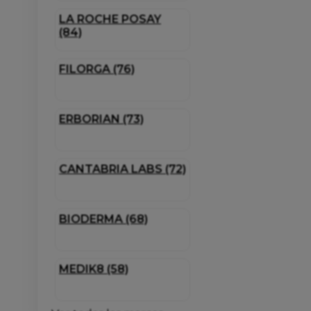
LA ROCHE POSAY
(84)
FILORGA (76)
ERBORIAN (73)
CANTABRIA LABS (72)
BIODERMA (68)
MEDIK8 (58)