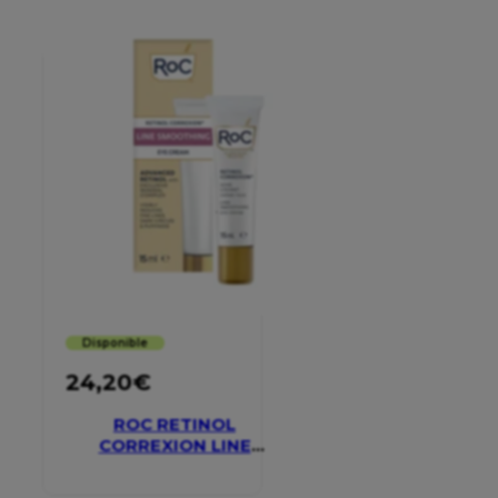
Disponible
24,20
€
ROC RETINOL
CORREXION LINE
SMOOTHING EYE
CREAM