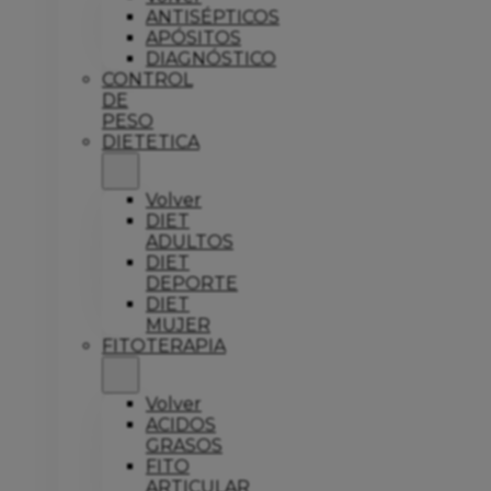
ANTISÉPTICOS
APÓSITOS
DIAGNÓSTICO
CONTROL
DE
PESO
DIETETICA
Volver
DIET
ADULTOS
DIET
DEPORTE
DIET
MUJER
FITOTERAPIA
Volver
ACIDOS
GRASOS
FITO
ARTICULAR