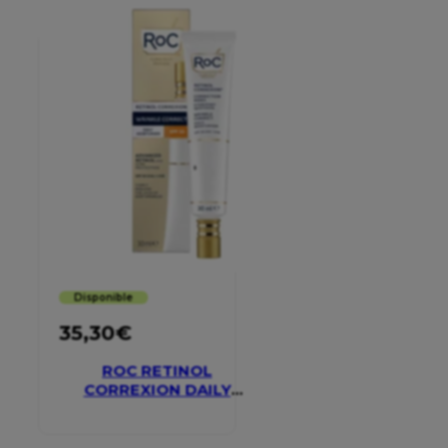
Disponible
35,30
€
ROC RETINOL
CORREXION DAILY
MOISTURISER SPF 30