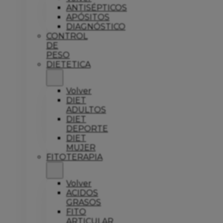
ANTISÉPTICOS
APÓSITOS
DIAGNÓSTICO
CONTROL
DE
PESO
DIETETICA
Volver
DIET
ADULTOS
DIET
DEPORTE
DIET
MUJER
FITOTERAPIA
Volver
ACIDOS
GRASOS
FITO
ARTICULAR