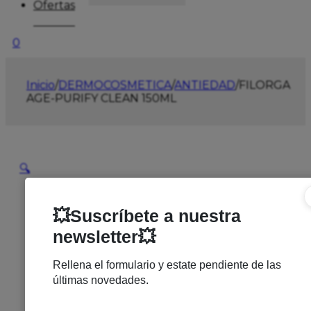
Ofertas
0
Inicio
/
DERMOCOSMETICA
/
ANTIEDAD
/
FILORGA
AGE-PURIFY CLEAN 150ML
🔍