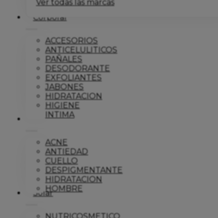
Ver todas las marcas
Corporal
ACCESORIOS
ANTICELULITICOS
PAÑALES
DESODORANTE
EXFOLIANTES
JABONES
HIDRATACION
HIGIENE
INTIMA
Dermo
ACNE
ANTIEDAD
CUELLO
DESPIGMENTANTE
HIDRATACION
HOMBRE
Solar
NUTRICOSMETICO