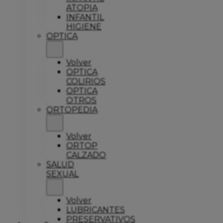
ATOPIA
INFANTIL
HIGIENE
OPTICA
Volver
OPTICA
COLIRIOS
OPTICA
OTROS
ORTOPEDIA
Volver
ORTOP
CALZADO
SALUD
SEXUAL
Volver
LUBRICANTES
PRESERVATIVOS