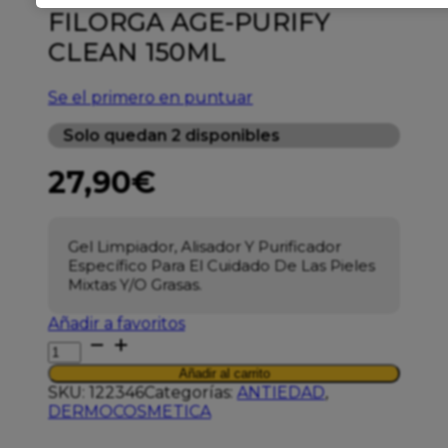
FILORGA AGE-PURIFY
CLEAN 150ML
Se el primero en puntuar
Solo quedan 2 disponibles
27,90
€
Gel Limpiador, Alisador Y Purificador
Específico Para El Cuidado De Las Pieles
Mixtas Y/o Grasas.
Añadir a favoritos
FILORGA
AGE-
Añadir al carrito
PURIFY
SKU:
122346
Categorías:
ANTIEDAD
,
CLEAN
DERMOCOSMETICA
150ML
cantidad