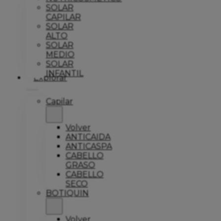
SOLAR
CAPILAR
SOLAR
ALTO
SOLAR
MEDIO
SOLAR
INFANTIL
Explorar
Capilar
Volver
ANTICAIDA
ANTICASPA
CABELLO
GRASO
CABELLO
SECO
BOTIQUIN
Volver