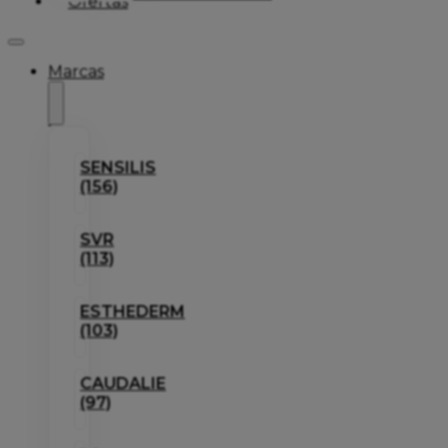
Ofertas
Marcas
SENSILIS
(156)
SVR
(113)
ESTHEDERM
(103)
CAUDALIE
(97)