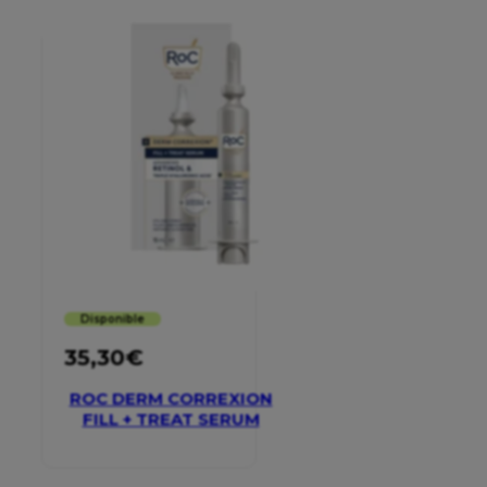
Disponible
35,30
€
ROC DERM CORREXION
FILL + TREAT SERUM