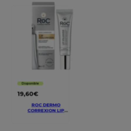
Disponible
19,60
€
ROC DERMO
CORREXION LIP
VOLUMIZER