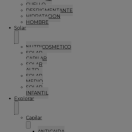
CUELLO
DESPIGMENTANTE
HIDRATACION
HOMBRE
Solar
NUTRICOSMETICO
SOLAR
CAPILAR
SOLAR
ALTO
SOLAR
MEDIO
SOLAR
INFANTIL
Explorar
Capilar
ANTICAIDA