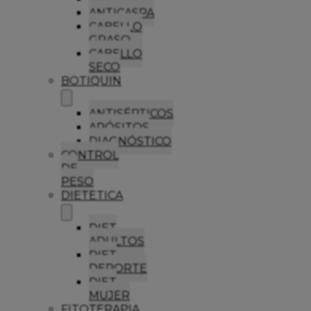
ANTICASPA
CABELLO
GRASO
CABELLO
SECO
BOTIQUIN
ANTISÉPTICOS
APÓSITOS
DIAGNÓSTICO
CONTROL
DE
PESO
DIETETICA
DIET
ADULTOS
DIET
DEPORTE
DIET
MUJER
FITOTERAPIA