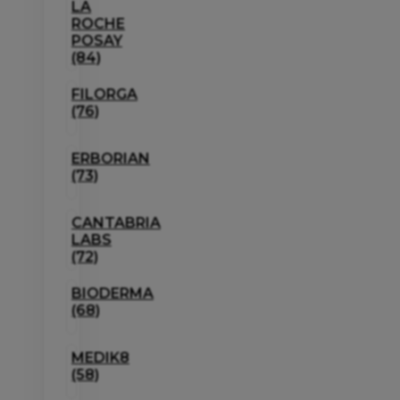
LA
ROCHE
POSAY
(84)
FILORGA
(76)
ERBORIAN
(73)
CANTABRIA
LABS
(72)
BIODERMA
(68)
MEDIK8
(58)