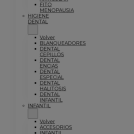
FITO
MENOPAUSIA
HIGIENE
DENTAL
Volver
BLANQUEADORES
DENTAL
CEPILLOS
DENTAL
ENCIAS
DENTAL
ESPECIAL
DENTAL
HALITOSIS
DENTAL
INFANTIL
INFANTIL
Volver
ACCESORIOS
INFANTIL