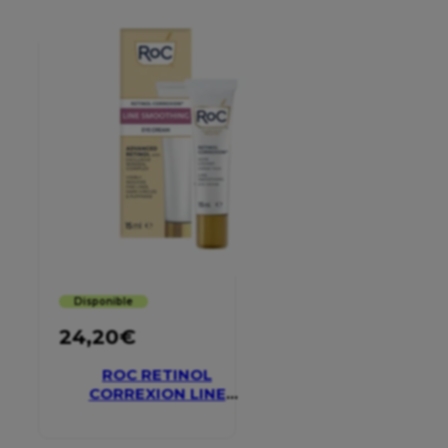
Disponible
24,20
€
ROC RETINOL
CORREXION LINE
SMOOTHING EYE
CREAM