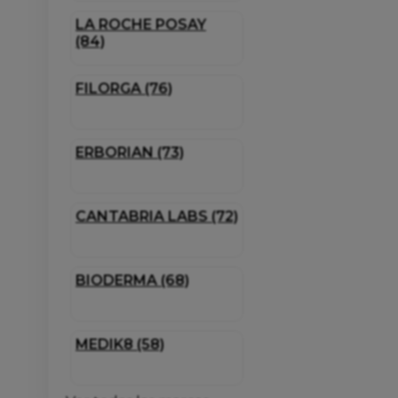
LA ROCHE POSAY
(84)
FILORGA (76)
ERBORIAN (73)
CANTABRIA LABS (72)
BIODERMA (68)
MEDIK8 (58)