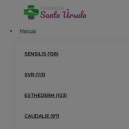
Marcas
SENSILIS (156)
SVR (113)
ESTHEDERM (103)
CAUDALIE (97)