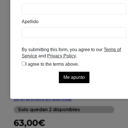
ESTHEDERM RETINOL
SUERO 15ML
Se el primero en puntuar
Solo quedan 2 disponibles
63,00
€