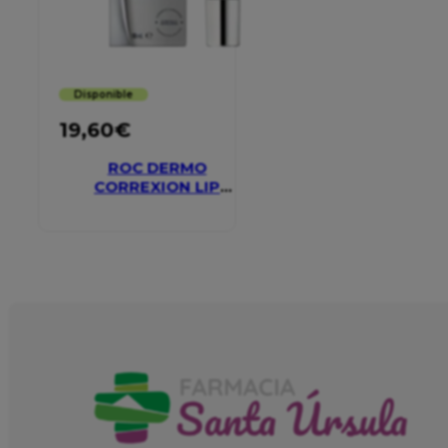
Disponible
19,60
€
ROC DERMO
CORREXION LIP
VOLUMIZER