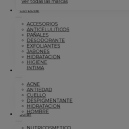
Ver todas las marcas
Corporal
ACCESORIOS
ANTICELULITICOS
PAÑALES
DESODORANTE
EXFOLIANTES
JABONES
HIDRATACION
HIGIENE
INTIMA
Dermo
ACNE
ANTIEDAD
CUELLO
DESPIGMENTANTE
HIDRATACION
HOMBRE
Solar
NUTRICOSMETICO