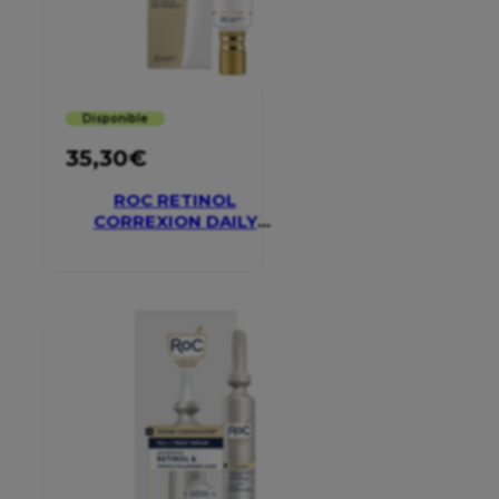
Disponible
35,30
€
ROC RETINOL
CORREXION DAILY
MOISTURISER SPF 30