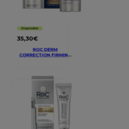
Disponible
35,30
€
ROC DERM
CORRECTION FIRMING
SERUM STICK