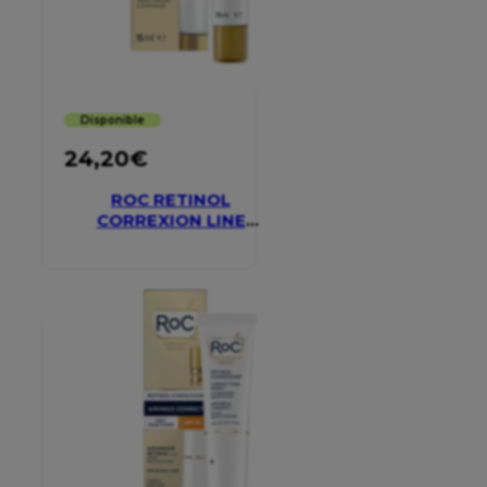
Disponible
24,20
€
ROC RETINOL
CORREXION LINE
SMOOTHING EYE
CREAM