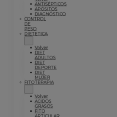
ANTISÉPTICOS
APÓSITOS
DIAGNÓSTICO
CONTROL
DE
PESO
DIETETICA
Volver
DIET
ADULTOS
DIET
DEPORTE
DIET
MUJER
FITOTERAPIA
Volver
ACIDOS
GRASOS
FITO
ARTICULAR