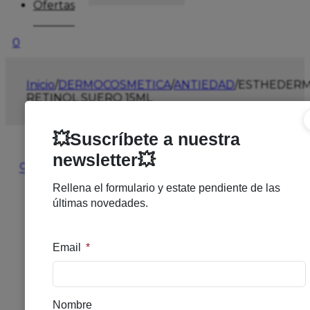
Ofertas
0
Inicio
/
DERMOCOSMETICA
/
ANTIEDAD
/
ESTHEDER
RETINOL SUERO 15ML
🔍