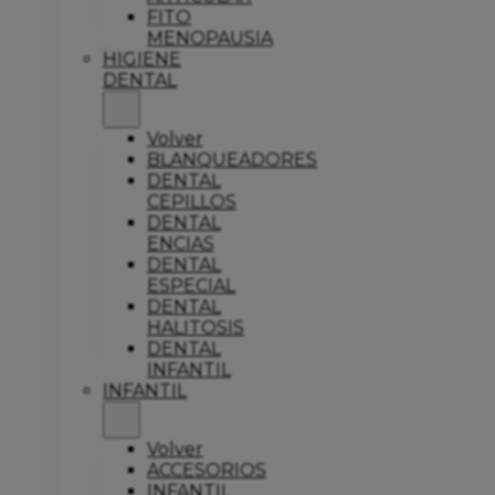
FITO
MENOPAUSIA
HIGIENE
DENTAL
Volver
BLANQUEADORES
DENTAL
CEPILLOS
DENTAL
ENCIAS
DENTAL
ESPECIAL
DENTAL
HALITOSIS
DENTAL
INFANTIL
INFANTIL
Volver
ACCESORIOS
INFANTIL