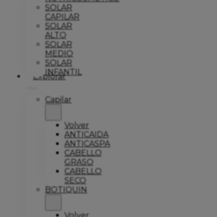
SOLAR
CAPILAR
SOLAR
ALTO
SOLAR
MEDIO
SOLAR
INFANTIL
Explorar
Capilar
Volver
ANTICAIDA
ANTICASPA
CABELLO
GRASO
CABELLO
SECO
BOTIQUIN
Volver