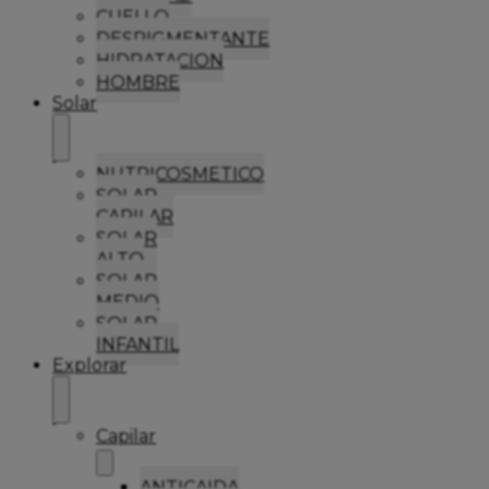
CUELLO
DESPIGMENTANTE
HIDRATACION
HOMBRE
Solar
NUTRICOSMETICO
SOLAR
CAPILAR
SOLAR
ALTO
SOLAR
MEDIO
SOLAR
INFANTIL
Explorar
Capilar
ANTICAIDA