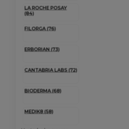
LA ROCHE POSAY
(84)
FILORGA (76)
ERBORIAN (73)
CANTABRIA LABS (72)
BIODERMA (68)
MEDIK8 (58)