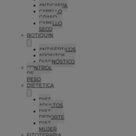
ANTICASPA
CABELLO
GRASO
CABELLO
SECO
BOTIQUIN
ANTISÉPTICOS
APÓSITOS
DIAGNÓSTICO
CONTROL
DE
PESO
DIETETICA
DIET
ADULTOS
DIET
DEPORTE
DIET
MUJER
FITOTERAPIA