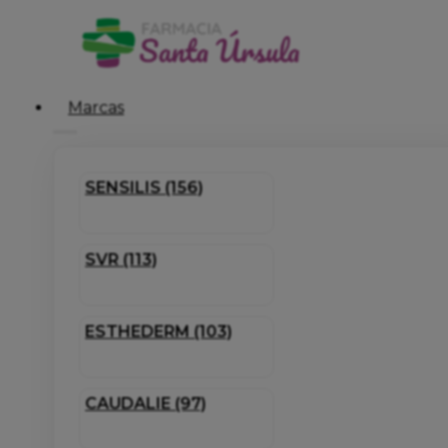
Marcas
SENSILIS (156)
SVR (113)
ESTHEDERM (103)
CAUDALIE (97)