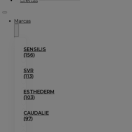
Ofertas
Marcas
SENSILIS
(156)
SVR
(113)
ESTHEDERM
(103)
CAUDALIE
(97)