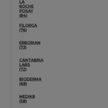
LA
ROCHE
POSAY
(84)
FILORGA
(76)
ERBORIAN
(73)
CANTABRIA
LABS
(72)
BIODERMA
(68)
MEDIK8
(58)