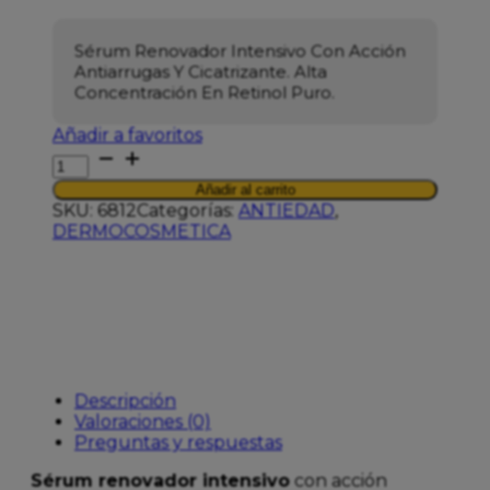
Sérum Renovador Intensivo Con Acción
Antiarrugas Y Cicatrizante. Alta
Concentración En Retinol Puro.
Añadir a favoritos
ESTHEDERM
RETINOL
Añadir al carrito
SUERO
SKU:
6812
Categorías:
ANTIEDAD
,
15ML
DERMOCOSMETICA
cantidad
Descripción
Valoraciones (0)
Preguntas y respuestas
Sérum renovador intensivo
con acción