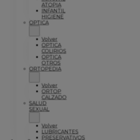
ATOPIA
INFANTIL
HIGIENE
OPTICA
Volver
OPTICA
COLIRIOS
OPTICA
OTROS
ORTOPEDIA
Volver
ORTOP
CALZADO
SALUD
SEXUAL
Volver
LUBRICANTES
PRESERVATIVOS