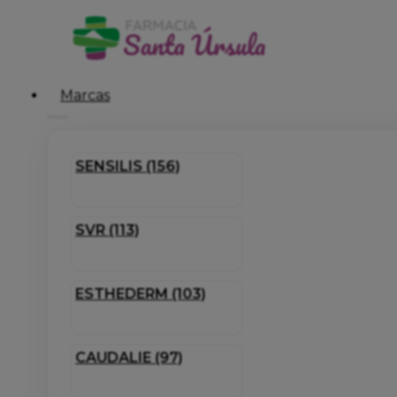
Marcas
SENSILIS (156)
SVR (113)
ESTHEDERM (103)
CAUDALIE (97)