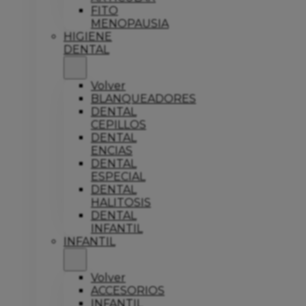
FITO
MENOPAUSIA
HIGIENE
DENTAL
Volver
BLANQUEADORES
DENTAL
CEPILLOS
DENTAL
ENCIAS
DENTAL
ESPECIAL
DENTAL
HALITOSIS
DENTAL
INFANTIL
INFANTIL
Volver
ACCESORIOS
INFANTIL