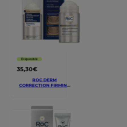
Disponible
35,30
€
ROC DERM
CORRECTION FIRMING
SERUM STICK