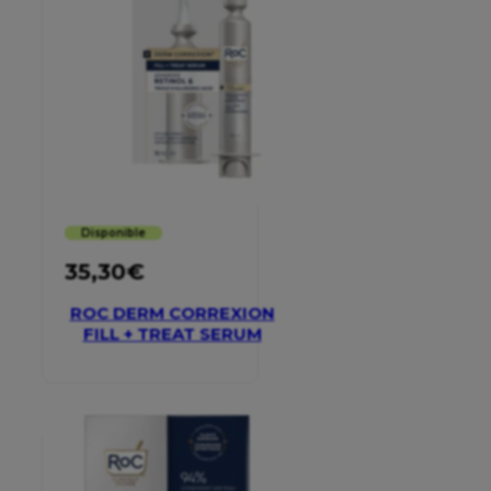
Disponible
35,30
€
ROC DERM CORREXION
FILL + TREAT SERUM