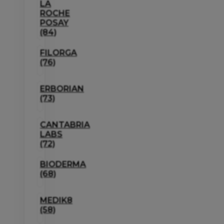
LA
ROCHE
POSAY
(84)
FILORGA
(76)
ERBORIAN
(73)
CANTABRIA
LABS
(72)
BIODERMA
(68)
MEDIK8
(58)