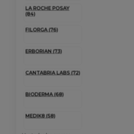
LA ROCHE POSAY
(84)
FILORGA (76)
ERBORIAN (73)
CANTABRIA LABS (72)
BIODERMA (68)
MEDIK8 (58)