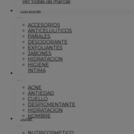
Ver todas las marcas
Corporal
ACCESORIOS
ANTICELULITICOS
PAÑALES
DESODORANTE
EXFOLIANTES
JABONES
HIDRATACION
HIGIENE
INTIMA
Dermo
ACNE
ANTIEDAD
CUELLO
DESPIGMENTANTE
HIDRATACION
HOMBRE
Solar
NUTRICOSMETICO