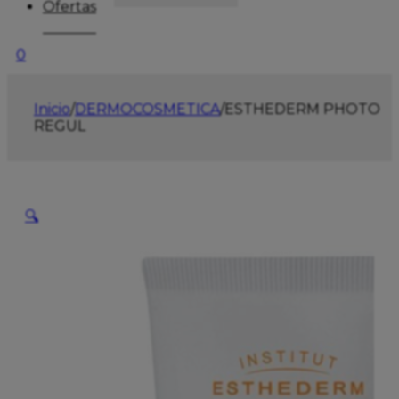
Ofertas
0
Inicio
/
DERMOCOSMETICA
/
ESTHEDERM PHOTO
REGUL
🔍