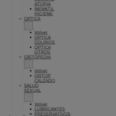
ATOPIA
INFANTIL
HIGIENE
OPTICA
Volver
OPTICA
COLIRIOS
OPTICA
OTROS
ORTOPEDIA
Volver
ORTOP
CALZADO
SALUD
SEXUAL
Volver
LUBRICANTES
PRESERVATIVOS