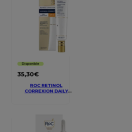
Disponible
35,30
€
ROC RETINOL
CORREXION DAILY
MOISTURISER SPF 30