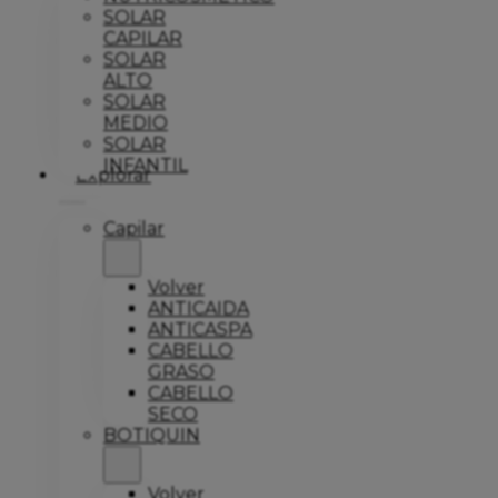
SOLAR
CAPILAR
SOLAR
ALTO
SOLAR
MEDIO
SOLAR
INFANTIL
Explorar
Capilar
Volver
ANTICAIDA
ANTICASPA
CABELLO
GRASO
CABELLO
SECO
BOTIQUIN
Volver