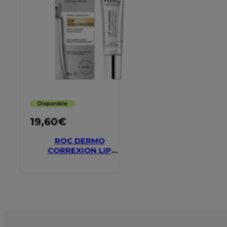
Disponible
19,60
€
ROC DERMO
CORREXION LIP
VOLUMIZER