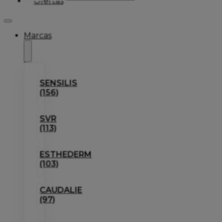
Ofertas
Marcas
SENSILIS
(156)
SVR
(113)
ESTHEDERM
(103)
CAUDALIE
(97)