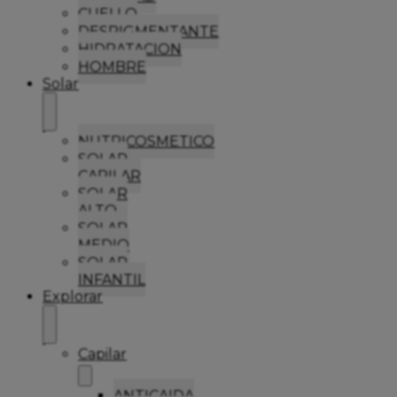
CUELLO
DESPIGMENTANTE
HIDRATACION
HOMBRE
Solar
NUTRICOSMETICO
SOLAR
CAPILAR
SOLAR
ALTO
SOLAR
MEDIO
SOLAR
INFANTIL
Explorar
Capilar
ANTICAIDA