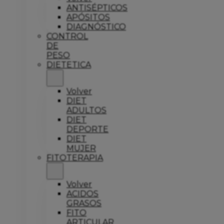
ANTISÉPTICOS
APÓSITOS
DIAGNÓSTICO
CONTROL
DE
PESO
DIETETICA
Volver
DIET
ADULTOS
DIET
DEPORTE
DIET
MUJER
FITOTERAPIA
Volver
ACIDOS
GRASOS
FITO
ARTICULAR