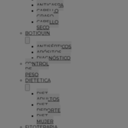
ANTICASPA
CABELLO
GRASO
CABELLO
SECO
BOTIQUIN
ANTISÉPTICOS
APÓSITOS
DIAGNÓSTICO
CONTROL
DE
PESO
DIETETICA
DIET
ADULTOS
DIET
DEPORTE
DIET
MUJER
FITOTERAPIA