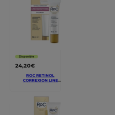
Disponible
24,20
€
ROC RETINOL
CORREXION LINE
SMOOTHING EYE
CREAM